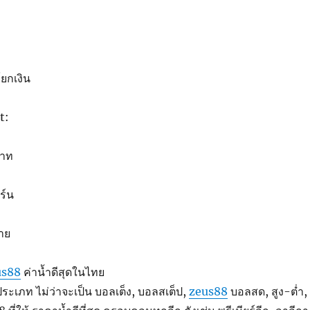
โยกเงิน
t:
บาท
ร์น
่าย
us88
ค่าน้ำดีสุดในไทย
ระเภท ไม่ว่าจะเป็น บอลเต็ง, บอลสเต็ป,
zeus88
บอลสด, สูง-ต่ำ,