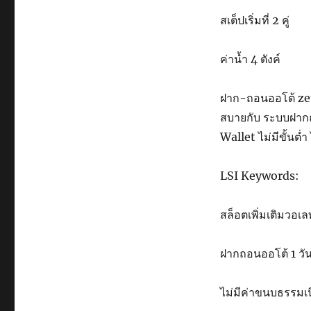
สเต็ปเริ่มที่ 2 คู่
ค่าน้ำ 4 ตังค์
ฝาก-ถอนออโต้ ze
สบายกับ ระบบฝากถ
Wallet ไม่มีขั้นต่
LSI Keywords:
สล็อตเพิ่มเติมวอเล
ฝากถอนออโต้ 1 วั
ไม่มีค่าขนบธรรมเ