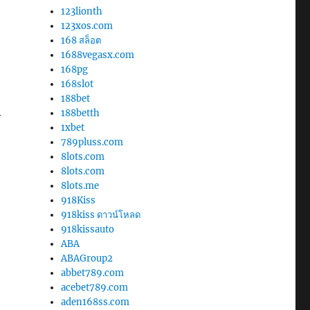
123lionth
123xos.com
168 สล็อต
1688vegasx.com
168pg
168slot
188bet
188betth
y
1xbet
789pluss.com
8lots.com
8lots.com
8lots.me
918Kiss
918kiss ดาวน์โหลด
918kissauto
ABA
ABAGroup2
abbet789.com
acebet789.com
aden168ss.com