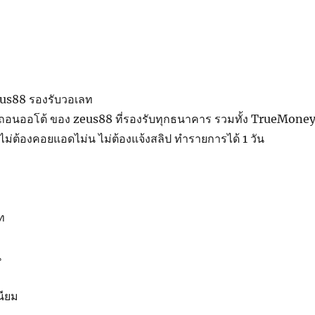
us88 รองรับวอเลท
อนออโต้ ของ zeus88 ที่รองรับทุกธนาคาร รวมทั้ง TrueMone
ำ ไม่ต้องคอยแอดไม่น ไม่ต้องแจ้งสลิป ทำรายการได้ 1 วัน
ท
น
นียม