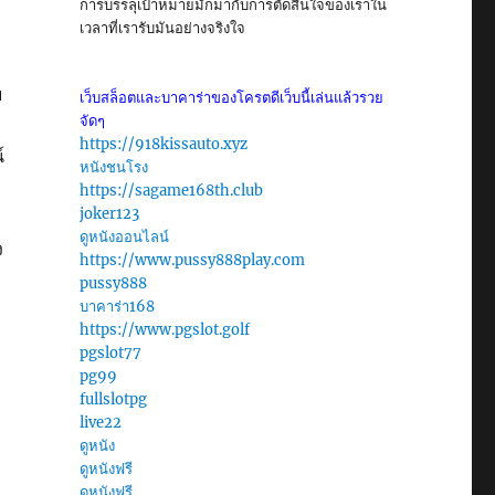
การบรรลุเป้าหมายมักมากับการตัดสินใจของเราใน
เวลาที่เรารับมันอย่างจริงใจ
บ
เว็บสล็อตและบาคาร่าของโครตดีเว็บนี้เล่นแล้วรวย
จัดๆ
https://918kissauto.xyz
์
หนังชนโรง
https://sagame168th.club
joker123
ดูหนังออนไลน์
ง
https://www.pussy888play.com
pussy888
บาคาร่า168
https://www.pgslot.golf
pgslot77
pg99
fullslotpg
live22
ดูหนัง
ดูหนังฟรี
ดูหนังฟรี