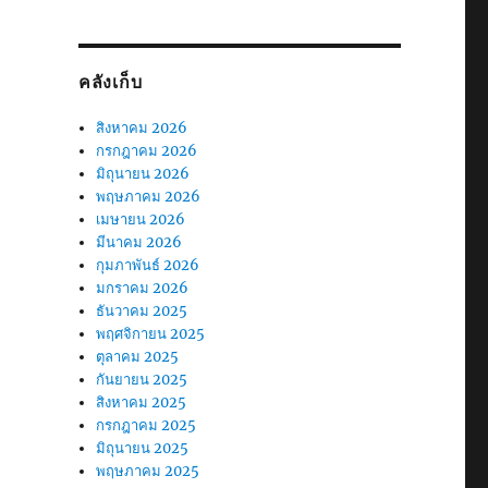
คลังเก็บ
สิงหาคม 2026
กรกฎาคม 2026
มิถุนายน 2026
พฤษภาคม 2026
เมษายน 2026
มีนาคม 2026
กุมภาพันธ์ 2026
มกราคม 2026
ธันวาคม 2025
พฤศจิกายน 2025
ตุลาคม 2025
กันยายน 2025
สิงหาคม 2025
กรกฎาคม 2025
มิถุนายน 2025
พฤษภาคม 2025