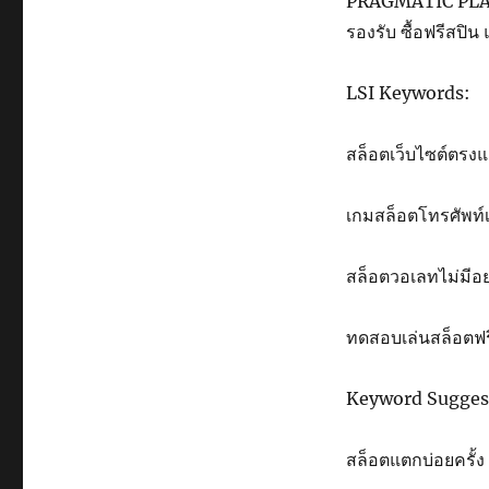
PRAGMATIC PLAY, 
รองรับ ซื้อฟรีสปิ
LSI Keywords:
สล็อตเว็บไซต์ตรงแ
เกมสล็อตโทรศัพท์เค
สล็อตวอเลทไม่มีอย
ทดสอบเล่นสล็อตฟร
Keyword Sugges
สล็อตแตกบ่อยครั้ง