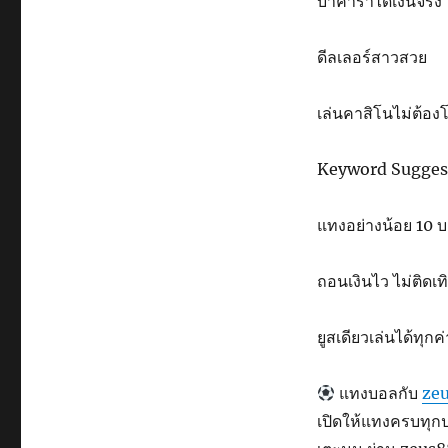
บาคาร่าได้เงินจริง
ดีลเลอร์สาวสวย
เล่นคาสิโนไม่ต้อง
Keyword Sugges
แทงอย่างน้อย 10 
ถอนเงินไว ไม่ติดเทิ
ยูสเดียวเล่นได้ทุกค
แทงบอลกับ
ze
เปิดให้แทงครบทุกป