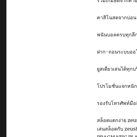
รวมเกมฮิตจากค่าย
คาสิโนสดจากบ่อนจ
พนันบอลครบทุกลีก 
ฝาก-ถอนระบบออโต้
ยูสเดียวเล่นได้ทุกบ
โปรโมชั่นแจกหนักท
รองรับโทรศัพท์มือ
สล็อตแตกง่าย zeu
เล่นสล็อตกับ zeus