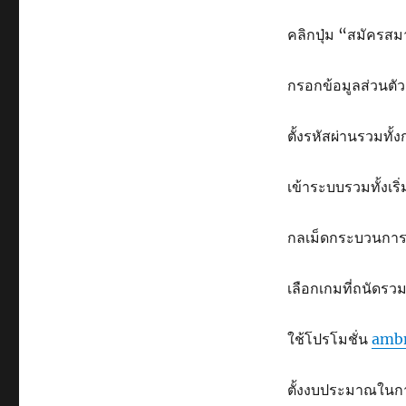
คลิกปุ่ม “สมัครสม
กรอกข้อมูลส่วนตัว
ตั้งรหัสผ่านรวมทั้ง
เข้าระบบรวมทั้งเริ่
กลเม็ดกระบวนกา
เลือกเกมที่ถนัดรวมท
ใช้โปรโมชั่น
ambn
ตั้งงบประมาณในการเ