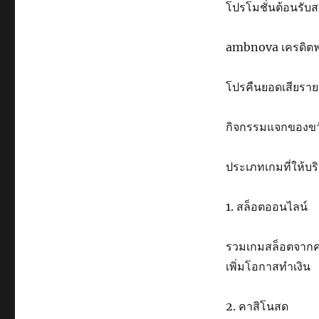
โปรโมชั่นต้อนรับ
ambnova เครดิตฟรี
โปรคืนยอดเสียราย
กิจกรรมแจกของขว
ประเภทเกมที่ให้
1. สล็อตออนไลน์
รวมเกมสล็อตจากค่า
เพิ่มโอกาสทำเงิน
2. คาสิโนสด