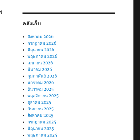
่
คลังเก็บ
สิงหาคม 2026
กรกฎาคม 2026
มิถุนายน 2026
พฤษภาคม 2026
เมษายน 2026
มีนาคม 2026
กุมภาพันธ์ 2026
มกราคม 2026
ธันวาคม 2025
พฤศจิกายน 2025
ตุลาคม 2025
กันยายน 2025
สิงหาคม 2025
กรกฎาคม 2025
มิถุนายน 2025
พฤษภาคม 2025