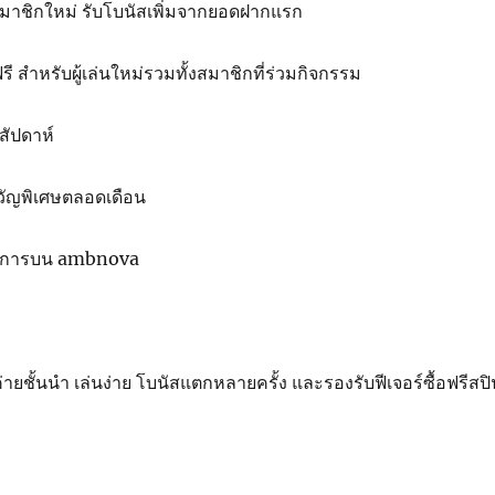
สมาชิกใหม่ รับโบนัสเพิ่มจากยอดฝากแรก
 สำหรับผู้เล่นใหม่รวมทั้งสมาชิกที่ร่วมกิจกรรม
สัปดาห์
ัญพิเศษตลอดเดือน
บริการบน ambnova
ยชั้นนำ เล่นง่าย โบนัสแตกหลายครั้ง และรองรับฟีเจอร์ซื้อฟรีสปิ