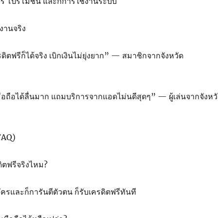
มัคร โปรโมชั่น และก็การใช้งานระบบ
้งานจริง
ิตฟรีก็ได้จริง เบิกเงินไม่ยุ่งยาก” — สมาชิกจากจังหวัด
ือถือได้ลื่นมาก แถมบริการจากแอดไม่นดีสุดๆ” — ผู้เล่นจากจังหว
FAQ)
ิตฟรีจริงไหม?
ครและก็การันตีตัวตน ก็รับเครดิตฟรีทันที