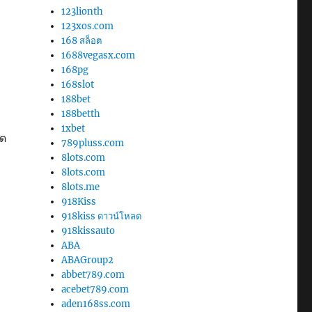
123lionth
123xos.com
168 สล็อต
1688vegasx.com
168pg
168slot
188bet
188betth
1xbet
ัด
789pluss.com
8lots.com
8lots.com
8lots.me
918Kiss
918kiss ดาวน์โหลด
918kissauto
ABA
ABAGroup2
abbet789.com
acebet789.com
aden168ss.com