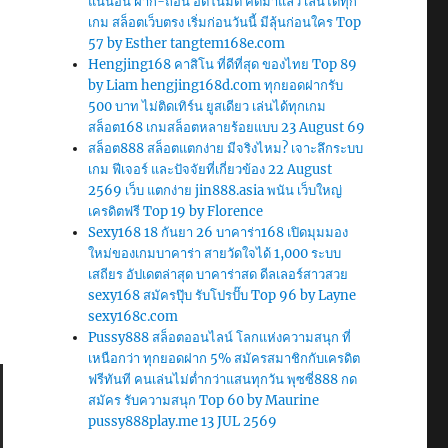
แน่นอน ฝาก-ถอน อัตโนมัติ คัดมาแล้ว เล่นได้ทุก
เกม สล็อตเว็บตรง เริ่มก่อนวันนี้ มีลุ้นก่อนใคร Top
57 by Esther tangtem168e.com
Hengjing168 คาสิโน ที่ดีที่สุด ของไทย Top 89
by Liam hengjing168d.com ทุกยอดฝากรับ
500 บาท ไม่ติดเทิร์น ยูสเดียว เล่นได้ทุกเกม
สล็อต168 เกมสล็อตหลายร้อยแบบ 23 August 69
สล็อต888 สล็อตแตกง่าย มีจริงไหม? เจาะลึกระบบ
เกม ฟีเจอร์ และปัจจัยที่เกี่ยวข้อง 22 August
2569 เว็บ แตกง่าย jin888.asia พนัน เว็บใหญ่
เครดิตฟรี Top 19 by Florence
Sexy168 18 กันยา 26 บาคาร่า168 เปิดมุมมอง
ใหม่ของเกมบาคาร่า สายวัดใจได้ 1,000 ระบบ
เสถียร อัปเดตล่าสุด บาคาร่าสด ดีลเลอร์สาวสวย
sexy168 สมัครปุ๊บ รับโปรปั๊บ Top 96 by Layne
sexy168c.com
Pussy888 สล็อตออนไลน์ โลกแห่งความสนุก ที่
เหนือกว่า ทุกยอดฝาก 5% สมัครสมาชิกกับเครดิต
ฟรีทันที คนเล่นไม่ต่ำกว่าแสนทุกวัน พุซซี่888 กด
สมัคร รับความสนุก Top 60 by Maurine
pussy888play.me 13 JUL 2569