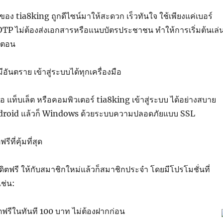
ง tia8king ถูกดีไซน์มาให้สะดวก เร็วทันใจ ใช้เพียงแค่เบอร์
OTP ไม่ต้องส่งเอกสารหรือแนบบัตรประชาชน ทำให้การเริ่มต้นเล่
้นตอน
ีอันตราย เข้าสู่ระบบได้ทุกเครื่องมือ
ือ แท็บเล็ต หรือคอมพิวเตอร์ tia8king เข้าสู่ระบบ ได้อย่างสบาย
Android แล้วก็ Windows ด้วยระบบความปลอดภัยแบบ SSL
ีที่คุ้มที่สุด
ิตฟรี ให้กับสมาชิกใหม่แล้วก็สมาชิกประจำ โดยมีโปรโมชั่นที่
เช่น:
ตฟรีในทันที 100 บาท ไม่ต้องฝากก่อน