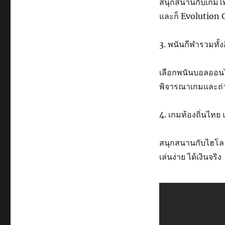
สนุกสนานกับเกมไพ่
และก็ Evolution
3. พนันกีฬารวมทั้ง
เลือกพนันบอลออนไล
พิจารณาเกมและถ
4. เกมท้องถิ่นไทย 
สนุกสนานกับไฮโล ป
เล่นง่าย ได้เงินจริง