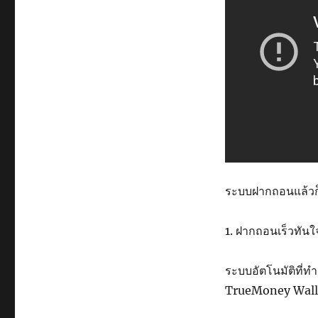
ระบบฝากถอนแล้วก็
1. ฝากถอนเร็วทันใจ
ระบบอัตโนมัติที่ท
TrueMoney Wall