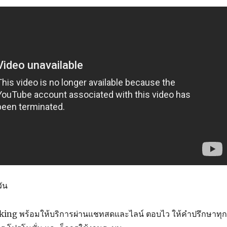
วัน
ia8king พร้อมให้บริการผ่านแชทสดและไลน์ ตอบไว ให้คำปรึกษาทุก