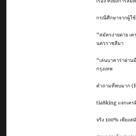
เรื่อง ทั้งยังการส
กรณีศึกษาจากผู้ใช
“สมัครง่ายดาย เครด
นครราชสีมา
“เล่นบาคาร่าผ่านม
กรุงเทพ
คำถามที่พบมาก (
tia8king แจกเครด
จริง 100% เพียงสมั