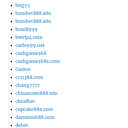
bng55
bombet888.win
bombet888.win
brazil999
bwvip4.com
carlo999.net
cashgame168
cashgame168x.com
Casino
cc11388.com
chang7777
chinatown888.win
cloudbet
cupcake88x.com
daruma1688.com
debet