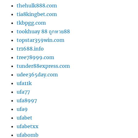
thehulk888.com
tia8kingbet.com
tkbpgg.com
tookhuay 88 ถูกหวย88
topstar359win.com
tr1688.info
tree78999.com
tunder88express.com
udee365day.com
ufa11k
ufa77
ufa8997
ufa9
ufabet
ufabetxx
ufabomb