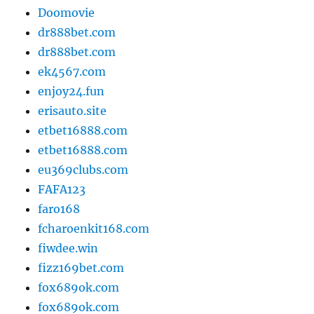
Doomovie
dr888bet.com
dr888bet.com
ek4567.com
enjoy24.fun
erisauto.site
etbet16888.com
etbet16888.com
eu369clubs.com
FAFA123
faro168
fcharoenkit168.com
fiwdee.win
fizz169bet.com
fox689ok.com
fox689ok.com