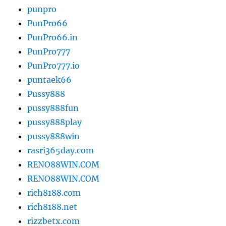
punpro
PunPro66
PunPro66.in
PunPro777
PunPro777.io
puntaek66
Pussy888
pussy888fun
pussy888play
pussy888win
rasri365day.com
RENO88WIN.COM
RENO88WIN.COM
rich8188.com
rich8188.net
rizzbetx.com