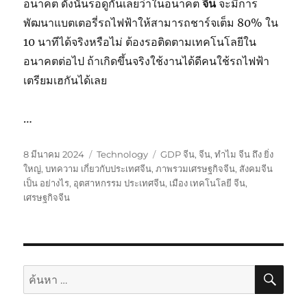
อนาคต ดังนั้นรอดูกันเลยว่าในอนาคต
จีน
จะมีการ
พัฒนาแบตเตอรี่รถไฟฟ้าให้สามารถชาร์จเต็ม 80% ใน
10 นาทีได้จริงหรือไม่ ต้องรอติดตามเทคโนโลยีใน
อนาคตต่อไป ถ้าเกิดขึ้นจริงใช้งานได้ดีคนใช้รถไฟฟ้า
เตรียมเฮกันได้เลย
…
เขียน
หมวด
ป้าย
8 มีนาคม 2024
Technology
GDP จีน
,
จีน
,
ทำไม จีน ถึง ยิ่ง
เมื่อ
หมู่
กำกับ
ใหญ่
,
บทความ เกี่ยวกับประเทศจีน
,
ภาพรวมเศรษฐกิจจีน
,
สังคมจีน
เป็น อย่างไร
,
อุตสาหกรรม ประเทศจีน
,
เมือง เทคโนโลยี จีน
,
เศรษฐกิจจีน
ค้นห
ค้นหา: