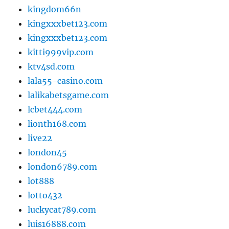
kingdom66n
kingxxxbet123.com
kingxxxbet123.com
kitti999vip.com
ktv4sd.com
lala55-casino.com
lalikabetsgame.com
lcbet444.com
lionth168.com
live22
london45
london6789.com
lot888
lotto432
luckycat789.com
luis16888.com