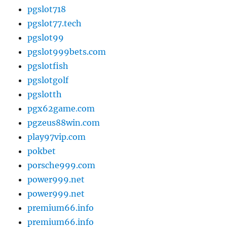
pgslot718
pgslot77.tech
pgslot99
pgslot999bets.com
pgslotfish
pgslotgolf
pgslotth
pgx62game.com
pgzeus88win.com
play97vip.com
pokbet
porsche999.com
power999.net
power999.net
premium66.info
premium66.info