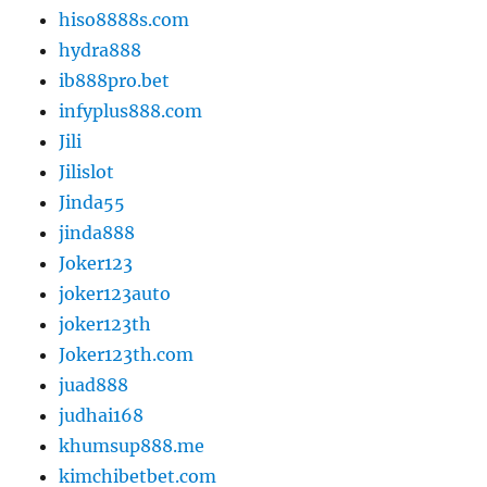
hiso8888s.com
hydra888
ib888pro.bet
infyplus888.com
Jili
Jilislot
Jinda55
jinda888
Joker123
joker123auto
joker123th
Joker123th.com
juad888
judhai168
khumsup888.me
kimchibetbet.com