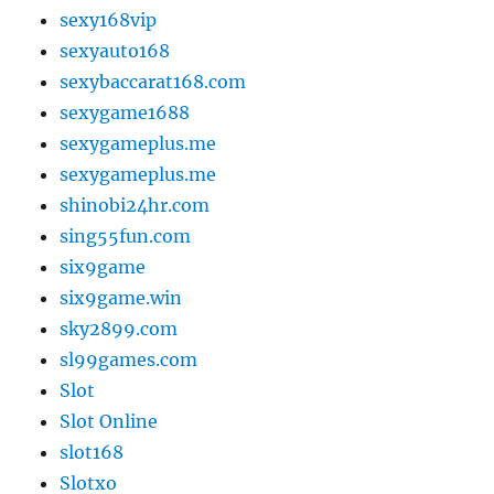
sexy168vip
sexyauto168
sexybaccarat168.com
sexygame1688
sexygameplus.me
sexygameplus.me
shinobi24hr.com
sing55fun.com
six9game
six9game.win
sky2899.com
sl99games.com
Slot
Slot Online
slot168
Slotxo