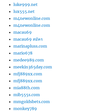
luke999.net
lux555.net
m4newonline.com
m4newonline.com
macau69
macau69 สมัคร
marinapluss.com
mario678
medee989.com
meekin365day.com
mfj889xx.com
mfj889xx.com
mia88th.com
mib555s.com
mmgoldsbets.com
monkey789