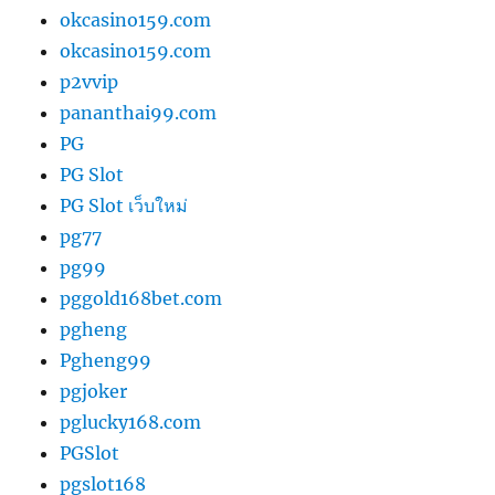
okcasino159.com
okcasino159.com
p2vvip
pananthai99.com
PG
PG Slot
PG Slot เว็บใหม่
pg77
pg99
pggold168bet.com
pgheng
Pgheng99
pgjoker
pglucky168.com
PGSlot
pgslot168