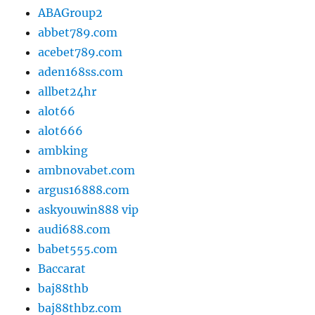
ABAGroup2
abbet789.com
acebet789.com
aden168ss.com
allbet24hr
alot66
alot666
ambking
ambnovabet.com
argus16888.com
askyouwin888 vip
audi688.com
babet555.com
Baccarat
baj88thb
baj88thbz.com