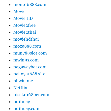
mono16888.com
Movie
Movie HD
Movie2free
Movie2thai
moviehdthai
moza888.com
mun789slot.com
mwin9s.com
nagawaybet.com
nakoya1688.site
nbwin.me
Netflix
niseko168bet.com
no1huay
no1huay.com