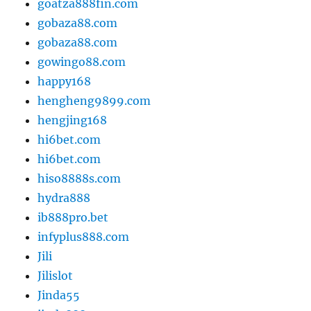
goatza888fin.com
gobaza88.com
gobaza88.com
gowingo88.com
happy168
hengheng9899.com
hengjing168
hi6bet.com
hi6bet.com
hiso8888s.com
hydra888
ib888pro.bet
infyplus888.com
Jili
Jilislot
Jinda55