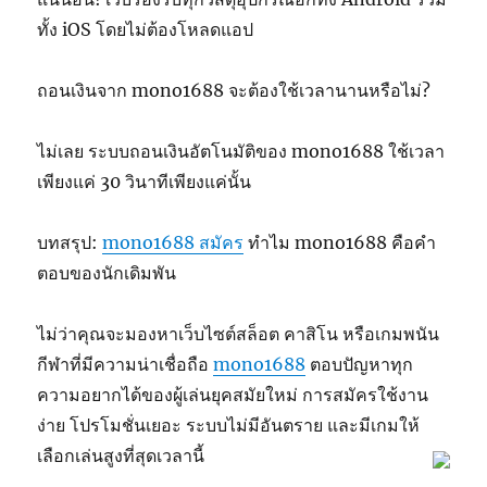
ทั้ง iOS โดยไม่ต้องโหลดแอป
ถอนเงินจาก mono1688 จะต้องใช้เวลานานหรือไม่?
ไม่เลย ระบบถอนเงินอัตโนมัติของ mono1688 ใช้เวลา
เพียงแค่ 30 วินาทีเพียงแค่นั้น
บทสรุป:
mono1688 สมัคร
ทำไม mono1688 คือคำ
ตอบของนักเดิมพัน
ไม่ว่าคุณจะมองหาเว็บไซต์สล็อต คาสิโน หรือเกมพนัน
กีฬาที่มีความน่าเชื่อถือ
mono1688
ตอบปัญหาทุก
ความอยากได้ของผู้เล่นยุคสมัยใหม่ การสมัครใช้งาน
ง่าย โปรโมชั่นเยอะ ระบบไม่มีอันตราย และมีเกมให้
เลือกเล่นสูงที่สุดเวลานี้