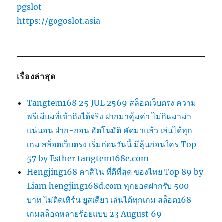
pgslot
https://gogoslot.asia
เรื่องล่าสุด
Tangtem168 25 JUL 2569 สล็อตเว็บตรง ความ
พรีเมียมที่เข้าถึงได้จริง ฝากมาคุ้มค่า ไม่กินมาม่า
แน่นอน ฝาก-ถอน อัตโนมัติ คัดมาแล้ว เล่นได้ทุก
เกม สล็อตเว็บตรง เริ่มก่อนวันนี้ มีลุ้นก่อนใคร Top
57 by Esther tangtem168e.com
Hengjing168 คาสิโน ที่ดีที่สุด ของไทย Top 89 by
Liam hengjing168d.com ทุกยอดฝากรับ 500
บาท ไม่ติดเทิร์น ยูสเดียว เล่นได้ทุกเกม สล็อต168
เกมสล็อตหลายร้อยแบบ 23 August 69