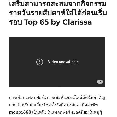
เสริมสามารถสะสมจากกิจกรรม
รายวันรายสัปดาห์ใส่ได้ก่อนเริ่ม
รอบ Top 65 by Clarissa
การเลือกแพลตฟอร์มการเดิมพันออนไลน์ที่ดีนั้นสำคัญ
มากสำหรับนักเสี่ยงโชคทั้งยังมือใหม่และมืออาชีพ
mono1688 เป็นหนึ่งในแพลตฟอร์มยอดนิยมในหมู่ผู้