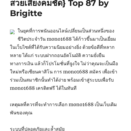
สวยเสียงคมชัด} Top 87 by
Brigitte
ในยุคที่การพนันออนไลน์เปลี่ยนเป็นส่วนหนึ่งของ
ชีวิตประจำวัน mono1688 ได้ก้าวขึ้นมาเป็นเยี่ยม
ในเว็บไซต์ที่ได้รับความนิยมอย่างยิ่ง ด้วยข้อดีที่หลาก
หลาย ได้แก่ ระบบฝากถอนอัตโนมัติ ความยั่งยืน
ทางการเงิน แล้วก็โปรโมชั่นที่จูงใจ ไม่ว่าคุณจะเป็นมือ
ใหม่หรือเซียนคาสิโน การ mono1688 สมัคร เพื่อเข้า
ร่วมเป็นสมาชิกนั้นทำได้ง่าย พร้อมเข้าสู่ระบบเพื่อรับ
mono1688 เครดิตฟรี ได้ในทันที
เหตุผลที่ควรที่จะทำการเลือก mono1688 เป็นเว็บเดิม
พันของคุณ
ระบบที่ปลอดภัยและล้ำสมัย