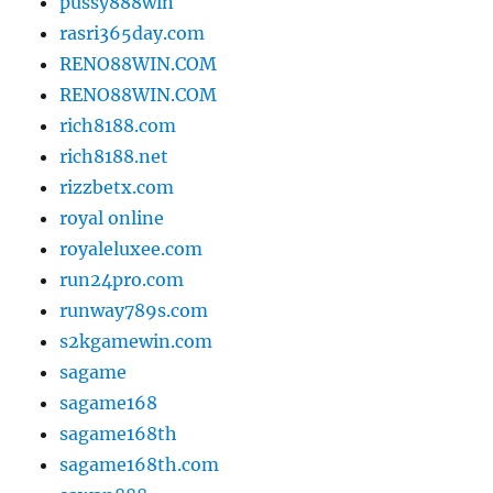
pussy888win
rasri365day.com
RENO88WIN.COM
RENO88WIN.COM
rich8188.com
rich8188.net
rizzbetx.com
royal online
royaleluxee.com
run24pro.com
runway789s.com
s2kgamewin.com
sagame
sagame168
sagame168th
sagame168th.com