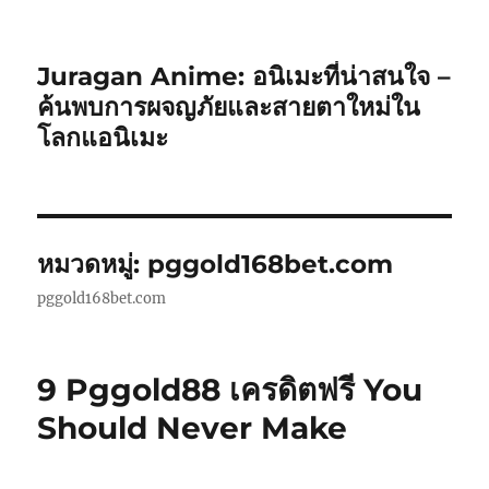
Juragan Anime: อนิเมะที่น่าสนใจ –
ค้นพบการผจญภัยและสายตาใหม่ใน
โลกแอนิเมะ
หมวดหมู่:
pggold168bet.com
pggold168bet.com
9 Pggold88 เครดิตฟรี You
Should Never Make