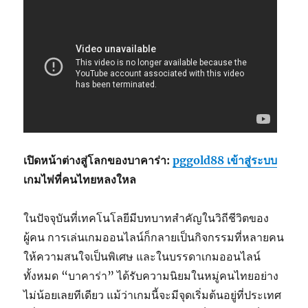
เปิดหน้าต่างสู่โลกของบาคาร่า:
pggold88 เข้าสู่ระบบ
เกมไพ่ที่คนไทยหลงใหล
ในปัจจุบันที่เทคโนโลยีมีบทบาทสำคัญในวิถีชีวิตของ
ผู้คน การเล่นเกมออนไลน์ก็กลายเป็นกิจกรรมที่หลายคน
ให้ความสนใจเป็นพิเศษ และในบรรดาเกมออนไลน์
ทั้งหมด “บาคาร่า” ได้รับความนิยมในหมู่คนไทยอย่าง
ไม่น้อยเลยทีเดียว แม้ว่าเกมนี้จะมีจุดเริ่มต้นอยู่ที่ประเทศ