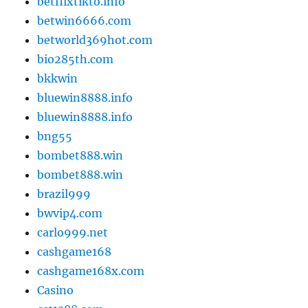
betflixtikto.info
betwin6666.com
betworld369hot.com
bio285th.com
bkkwin
bluewin8888.info
bluewin8888.info
bng55
bombet888.win
bombet888.win
brazil999
bwvip4.com
carlo999.net
cashgame168
cashgame168x.com
Casino