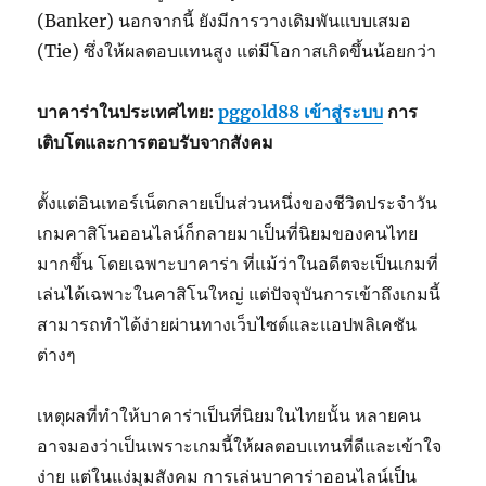
(Banker) นอกจากนี้ ยังมีการวางเดิมพันแบบเสมอ
(Tie) ซึ่งให้ผลตอบแทนสูง แต่มีโอกาสเกิดขึ้นน้อยกว่า
บาคาร่าในประเทศไทย:
pggold88 เข้าสู่ระบบ
การ
เติบโตและการตอบรับจากสังคม
ตั้งแต่อินเทอร์เน็ตกลายเป็นส่วนหนึ่งของชีวิตประจำวัน
เกมคาสิโนออนไลน์ก็กลายมาเป็นที่นิยมของคนไทย
มากขึ้น โดยเฉพาะบาคาร่า ที่แม้ว่าในอดีตจะเป็นเกมที่
เล่นได้เฉพาะในคาสิโนใหญ่ แต่ปัจจุบันการเข้าถึงเกมนี้
สามารถทำได้ง่ายผ่านทางเว็บไซต์และแอปพลิเคชัน
ต่างๆ
เหตุผลที่ทำให้บาคาร่าเป็นที่นิยมในไทยนั้น หลายคน
อาจมองว่าเป็นเพราะเกมนี้ให้ผลตอบแทนที่ดีและเข้าใจ
ง่าย แต่ในแง่มุมสังคม การเล่นบาคาร่าออนไลน์เป็น