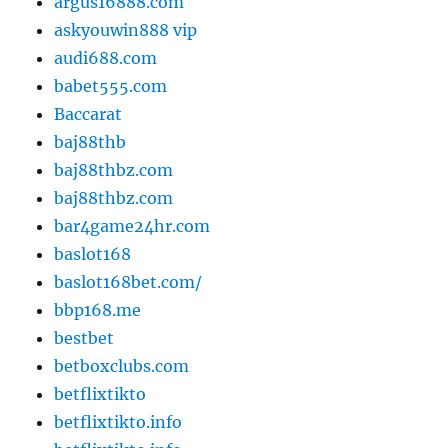
argus16888.com
askyouwin888 vip
audi688.com
babet555.com
Baccarat
baj88thb
baj88thbz.com
baj88thbz.com
bar4game24hr.com
baslot168
baslot168bet.com/
bbp168.me
bestbet
betboxclubs.com
betflixtikto
betflixtikto.info