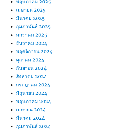
พฤษภาคม 2025
เมษายน 2025
มีนาคม 2025
กุมภาพันธ์ 2025
มกราคม 2025
ธันวาคม 2024
พฤศจิกายน 2024
ตุลาคม 2024
กันยายน 2024
สิงหาคม 2024
กรกฎาคม 2024
มิถุนายน 2024
พฤษภาคม 2024
เมษายน 2024
มีนาคม 2024
กุมภาพันธ์ 2024