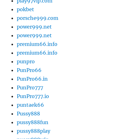
play97vip.com
pokbet
porsche999.com
power999.net
power999.net
premium66.info
premium66.info
punpro
PunPro66
PunPro66.in
PunPro777
PunPro777.io
puntaek66
Pussy888
pussy888fun
pussy888play