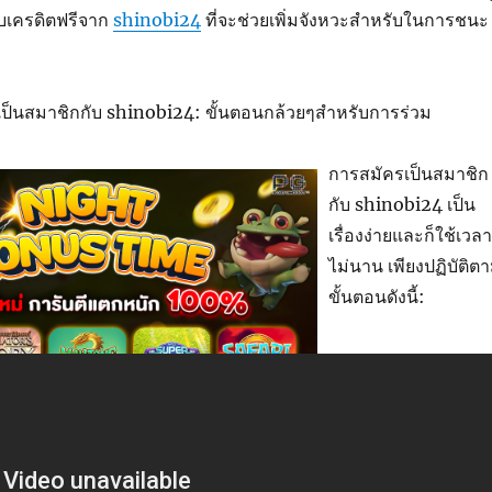
ับเครดิตฟรีจาก
shinobi24
ที่จะช่วยเพิ่มจังหวะสำหรับในการชนะ
ป็นสมาชิกกับ shinobi24: ขั้นตอนกล้วยๆสำหรับการร่วม
การสมัครเป็นสมาชิก
กับ shinobi24 เป็น
เรื่องง่ายและก็ใช้เวลา
ไม่นาน เพียงปฏิบัติต
ขั้นตอนดังนี้: