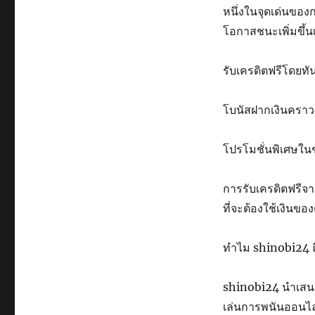
หนึ่งในจุดเด่นขอ
โอกาสชนะเพิ่มขึ้นเ
รับเครดิตฟรีโดยท
โบนัสฝากเงินคราวแ
โปรโมชั่นพิเศษในช
การรับเครดิตฟรีจ
ที่จะต้องใช้เงินขอ
ทำไม shinobi24 ถึ
shinobi24 นำเสนอ
เล่นการพนันออนไล