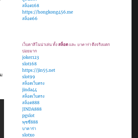
สล็อต168
https://hongkong456.me
สล็อต66
เว็บคาสิโนน่าเล่น ทั้ง
สล็อต
และ
บาคาร่า
ตึงจริงแตก
บ่อยมาก
joker123
slot168
https://jin55.net
าม
slot99
สล็อตเว็บตรง
jinda44
สล็อตเว็บตรง
สล็อต888
JINDA888
pgslot
พุซซี่888
บาคาร่า
slotxo