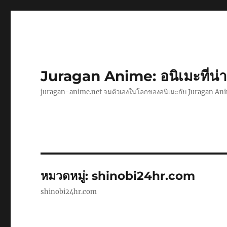
Juragan Anime: อนิเมะที่น
juragan-anime.net จมตัวเองในโลกของอนิเมะกับ Juragan An
หมวดหมู่:
shinobi24hr.com
shinobi24hr.com