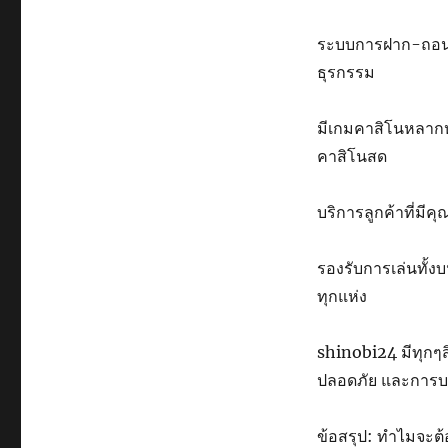
ระบบการฝาก-ถอนท
ธุรกรรม
มีเกมคาสิโนหลากห
คาสิโนสด
บริการลูกค้าที่มี
รองรับการเล่นทั้ง
ทุกแห่ง
shinobi24 มีทุกๆ
ปลอดภัย และการบริก
ข้อสรุป: ทำไมจะต