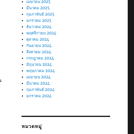
เมษายน 2025
มีนาคม 2025
กุมภาพันธ์ 2025
มกราคม 2025
ธันวาคม 2024
พฤศจิกายน 2024
ตุลาคม 2024
กันยายน 2024
สิงหาคม 2024
กรกฎาคม 2024
มิถุนายน 2024
พฤษภาคม 2024
เมษายน 2024
น
มีนาคม 2024
กุมภาพันธ์ 2024
มกราคม 2024
หมวดหมู่