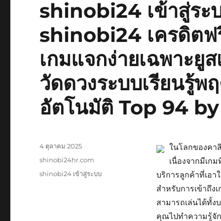
shinobi24 เข้าสู่ร
shinobi24 เครดิตฟร
เกมแจกง่ายเฉพาะยูส
วัดดวงระบบเรียนรู้พ
อัตโนมัติ Top 94 b
เขียน
4 ตุลาคม 2025
ในโลกของคาสิโ
เมื่อ
หมวด
shinobi24hr.com
เนื่องจากมีเกม
หมู่
ป้าย
shinobi24 เข้าสู่ระบบ
บริการลูกค้าที่เ
กำกับ
สำหรับการเข้าถึงเก
สามารถเล่นได้ทั้ง
คุณไปทำความรู้จัก