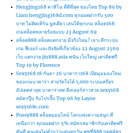
Hengjing168 คาสิโน ที่ดีที่สุด ของไทย Top 89 by
Liam hengjing168d.com ทุกยอดฝากรับ 500
บาท ไม่ติดเทิร์น ยูสเดียว เล่นได้ทุกเกม สล็อต168
เกมสล็อตหลายร้อยแบบ 23 August 69
สล็อต888 สล็อตแตกง่าย มีจริงไหม? เจาะลึกระบบ
เกม ฟีเจอร์ และปัจจัยที่เกี่ยวข้อง 22 August 2569
เว็บ แตกง่าย jin888.asia พนัน เว็บใหญ่ เครดิตฟรี
Top 19 by Florence
Sexy168 18 กันยา 26 บาคาร่า168 เปิดมุมมองใหม่
ของเกมบาคาร่า สายวัดใจได้ 1,000 ระบบเสถียร
อัปเดตล่าสุด บาคาร่าสด ดีลเลอร์สาวสวย sexy168
สมัครปุ๊บ รับโปรปั๊บ Top 96 by Layne
sexy168c.com
Pussy888 สล็อตออนไลน์ โลกแห่งความสนุก ที่
เหนือกว่า ทุกยอดฝาก 5% สมัครสมาชิกกับเครดิตฟรี
ทันที คนเล่นไม่ต่ำกว่าแสนทุกวัน พุซซี่888 กดสมัคร