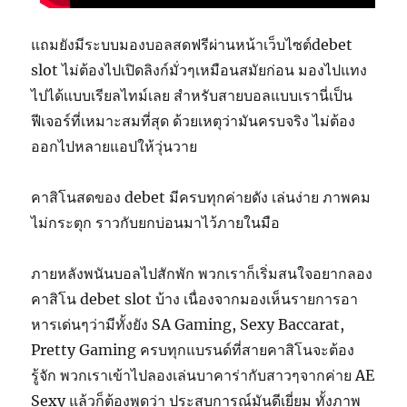
แถมยังมีระบบมองบอลสดฟรีผ่านหน้าเว็บไซต์debet
slot ไม่ต้องไปเปิดลิงก์มั่วๆเหมือนสมัยก่อน มองไปแทง
ไปได้แบบเรียลไทม์เลย สำหรับสายบอลแบบเรานี่เป็น
ฟีเจอร์ที่เหมาะสมที่สุด ด้วยเหตุว่ามันครบจริง ไม่ต้อง
ออกไปหลายแอปให้วุ่นวาย
คาสิโนสดของ debet มีครบทุกค่ายดัง เล่นง่าย ภาพคม
ไม่กระตุก ราวกับยกบ่อนมาไว้ภายในมือ
ภายหลังพนันบอลไปสักพัก พวกเราก็เริ่มสนใจอยากลอง
คาสิโน debet slot บ้าง เนื่องจากมองเห็นรายการอา
หารเด่นๆว่ามีทั้งยัง SA Gaming, Sexy Baccarat,
Pretty Gaming ครบทุกแบรนด์ที่สายคาสิโนจะต้อง
รู้จัก พวกเราเข้าไปลองเล่นบาคาร่ากับสาวๆจากค่าย AE
Sexy แล้วก็ต้องพูดว่า ประสบการณ์มันดีเยี่ยม ทั้งภาพ