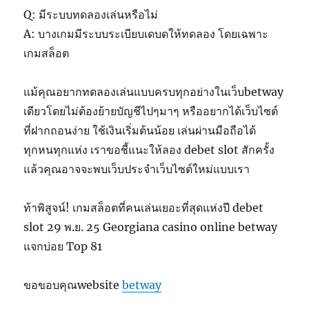
Q: มีระบบทดลองเล่นหรือไม่
A: บางเกมมีระบบระเบียบเดบดให้ทดลอง โดยเฉพาะ
เกมสล็อต
แม้คุณอยากทดลองเล่นแบบครบทุกอย่างในเว็บbetway
เดียวโดยไม่ต้องย้ายบัญชีไปๆมาๆ หรืออยากได้เว็บไซต์
ที่ฝากถอนง่าย ใช้เงินเริ่มต้นน้อย เล่นผ่านมือถือได้
ทุกหนทุกแห่ง เราขอชี้แนะให้ลอง debet slot สักครั้ง
แล้วคุณอาจจะพบเว็บประจำเว็บไซต์ใหม่แบบเรา
ท้าพิสูจน์! เกมสล็อตที่คนเล่นเยอะที่สุดแห่งปี debet
slot 29 พ.ย. 25 Georgiana casino online betway
แจกบ่อย Top 81
ขอขอบคุณwebsite
betway