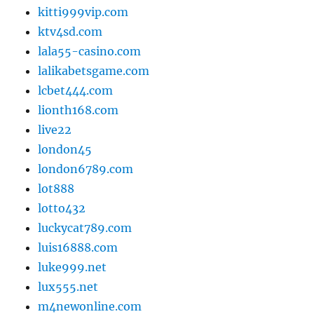
kitti999vip.com
ktv4sd.com
lala55-casino.com
lalikabetsgame.com
lcbet444.com
lionth168.com
live22
london45
london6789.com
lot888
lotto432
luckycat789.com
luis16888.com
luke999.net
lux555.net
m4newonline.com