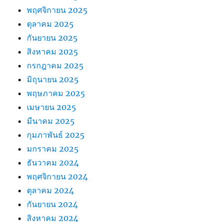
พฤศจิกายน 2025
ตุลาคม 2025
กันยายน 2025
สิงหาคม 2025
กรกฎาคม 2025
มิถุนายน 2025
พฤษภาคม 2025
เมษายน 2025
มีนาคม 2025
กุมภาพันธ์ 2025
มกราคม 2025
ธันวาคม 2024
พฤศจิกายน 2024
ตุลาคม 2024
กันยายน 2024
สิงหาคม 2024