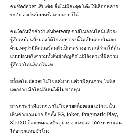
คมชัดdebet เสียงชัด ลื่นไม่มีสะดุด โต๊ะให้เลือกหลาย
ระดับ ลงเงินน้อยหรือมากมายก็ได้
คนใดกันที่กลัวว่าเล่นbetway คาสิโนออนไลน์แล้วจะ
รู้สึกเหมือนนั่งมองวิดีโอเฉยๆตรงนี้ไม่เป็นแบบนั้นเลย
ด้วยเหตุว่ามีดีลเลอร์สดตัวเป็นๆสร้างอารมณ์ร่วมให้ลุ้น
แบบบ่อนจริงๆรวมทั้งสิ่งสำคัญคือไม่มีจังหวะที่มีความ
รู้สึกว่าโดนล็อกไพ่เลย
สล็อตใน debet ไม่ใช่แค่มาก แต่ว่ามีคุณภาพ โบนัส
แตกง่าย มือใหม่ก็เล่นได้ไม่ขาดทุน
สารภาพว่าทีแรกๆเราไม่ใช่สายสล็อตเลย แม้กระนั้น
เห็นค่ายเกมมาก อีกทั้ง PG, Joker, Pragmatic Play,
SlotXO ก็เลยทดลองปั่นดูบ้าง จากงบแค่ 100 บาท ก็เล่น
ได้ยาวๆแทบชั่วโมง