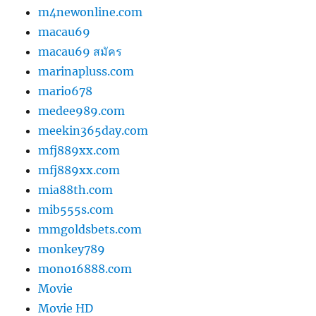
m4newonline.com
macau69
macau69 สมัคร
marinapluss.com
mario678
medee989.com
meekin365day.com
mfj889xx.com
mfj889xx.com
mia88th.com
mib555s.com
mmgoldsbets.com
monkey789
mono16888.com
Movie
Movie HD