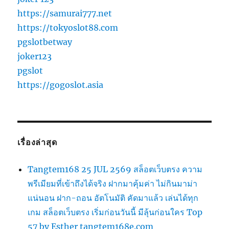
https://samurai777.net
https://tokyoslot88.com
pgslotbetway
joker123
pgslot
https://gogoslot.asia
เรื่องล่าสุด
Tangtem168 25 JUL 2569 สล็อตเว็บตรง ความ
พรีเมียมที่เข้าถึงได้จริง ฝากมาคุ้มค่า ไม่กินมาม่า
แน่นอน ฝาก-ถอน อัตโนมัติ คัดมาแล้ว เล่นได้ทุก
เกม สล็อตเว็บตรง เริ่มก่อนวันนี้ มีลุ้นก่อนใคร Top
57 by Esther tangtem168e.com