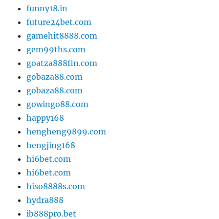
funny18.in
future24bet.com
gamehit8888.com
gem99ths.com
goatza888fin.com
gobaza88.com
gobaza88.com
gowingo88.com
happy168
hengheng9899.com
hengjing168
hi6bet.com
hi6bet.com
hiso8888s.com
hydra888
ib888pro.bet