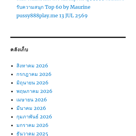
รับความสนุก Top 60 by Maurine
pussy888play.me 13 JUL 2569
คลังเก็บ
สิงหาคม 2026
กรกฎาคม 2026
มิถุนายน 2026
พฤษภาคม 2026
เมษายน 2026
มีนาคม 2026
กุมภาพันธ์ 2026
มกราคม 2026
ธันวาคม 2025