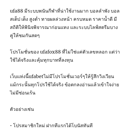
ufa88 มีระบบพนันกีฬาที่น่าใช้งานมาก บอลลำพัง บอล
สเต็ป เต็ง สูงต่ำ ทายผลล่วงหน้า ครบหมด ราคาน้ำดี มี
สถิติให้พินิจพิจารณาก่อนแทง และระบบไลฟ์สตรีมบาง
คู่ให้ชมกันสดๆ
โปรโมชั่นของ ufafox88 ที่ไม่ใช่แค่ตัวเลขหลอก แต่ว่า
ใช้ได้จริงและคุ้มทุกบาทที่ลงทุน
เว็บแห่งนี้ufabetไม่มีโปรโมชั่นเวอร์ๆให้รู้สึกวิงเวียน
แม้กระนั้นทุกโปรใช้ได้จริง ข้อตกลงอ่านแล้วเข้าใจง่าย
ไม่มีซ่อนเร้น
ตัวอย่างเช่น
• โปรสมาชิกใหม่ ฝากทีแรกได้โบนัสทันที