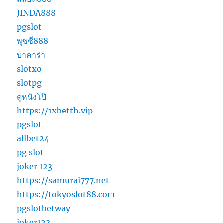
JINDA888
pgslot
พุซซี่888
บาคาร่า
slotxo
slotpg
ดูหนังโป๊
https://1xbetth.vip
pgslot
allbet24
pg slot
joker 123
https://samurai777.net
https://tokyoslot88.com
pgslotbetway
joker123