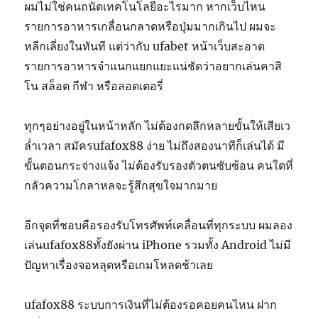
ผมไม่ใช่คนถนัดเทคโนโลยีอะไรมาก หากเว็บไหน
รายการอาหารเกลื่อนกลาดหรือปุ่มมากเกินไป ผมจะ
หลีกเลี่ยงในทันที แต่ว่ากับ ufabet หน้าเว็บสะอาด
รายการอาหารจำแนกแยกแยะแน่ชัดว่าอยากเล่นคาสิ
โน สล็อต กีฬา หรือลอตเตอรี่
ทุกๆอย่างอยู่ในหน้าหลัก ไม่ต้องกดลึกหลายขั้นให้เสียเว
ล่ำเวลา สมัครufafox88 ง่าย ไม่ถึงสองนาทีก็เล่นได้ มี
ขั้นตอนกระจ่างแจ้ง ไม่ต้องรับรองตัวตนซับซ้อน คนใดที่
กลัวความโกลาหลจะรู้สึกสุขใจมากมาย
อีกจุดที่ชอบคือรองรับโทรศัพท์เคลื่อนที่ทุกระบบ ผมลอง
เล่นufafox88ทั้งยังผ่าน iPhone รวมทั้ง Android ไม่มี
ปัญหาเรื่องจอหลุดหรือเกมโหลดช้าเลย
ufafox88 ระบบการเงินที่ไม่ต้องรอคอยคนไหน ฝาก