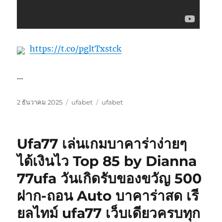
https://t.co/pgltTxstck
…
เขียน
หมวด
ป้าย
2 ธันวาคม 2025
ufabet
ufabet
เมื่อ
หมู่
กำกับ
Ufa77 เล่นเกมบาคาร่าง่ายๆ
ได้เงินไว Top 85 by Dianna
77ufa วันเกิดรับของขวัญ 500
ฝาก-ถอน Auto บาคาร่าสด เรี
ยลไทม์ ufa77 เว็บเดียวครบทุก