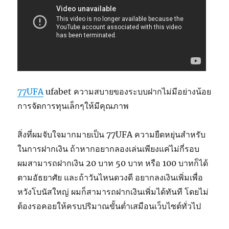
77UFA
ufabet ความสบายของระบบฝากไม่มีอย่างน้อย
การจัดการทุนเล็กๆให้มีคุณภาพ
สิ่งที่ผมจับใจมากมายเป็น 77UFA ความยืดหยุ่นสำหรับ
ในการฝากเงิน ถ้าหากอยากลองเล่นเพียงแค่ไม่กี่รอบ
ผมสามารถฝากเงิน 20 บาท 50 บาท หรือ 100 บาทก็ได้
ตามอัธยาศัย และถ้าวันไหนดวงดี อยากลงเงินเพิ่มเพื่อ
หวังโบนัสใหญ่ ผมก็สามารถฝากเงินเพิ่มได้ทันที โดยไม่
ต้องรอคอยให้ครบปริมาณขั้นต่ำเสมือนเว็บไซต์ทั่วไป