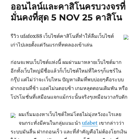
ออนไลน์และคาสิโนครบวงจรที่
มั่นคงที่สุด 5 NOV 25 คาสิโน
รีวิว ufafox88 เว็บไซต์คาสิโนที่ทำให้ลืมเว็บไซต์
เก่าไปเลยตั้งแต่วันแรกที่ทดลองเข้าเล่น
ก่อนจะพบเว็บไซต์แห่งนี้ ผมผ่านมาหลายเว็บไซต์มาก
อีกทั้งเว็บใหญ่มีชื่อแล้วก็เว็บไซต์ใหม่ที่ใครๆก็แชร์ใน
กรุ๊ป แต่ไม่ว่าจะเว็บไหน ปัญหาเดิมที่พบบ่อยๆคือระบบ
ฝากถอนที่ช้า แอดไม่นตอบช้า เกมหลุดตอนเดิมพัน หรือ
โปรโมชั่นที่เสมือนแจกแม้กระนั้นจริงๆเหมือนวางกับดัก
ผมเริ่มมองหาเว็บไซต์ใหม่โดยไม่มุ่งหวังอะไรเลย
จนกระทั่งมีคนในกลุ่มแนะนำ
ufabet
เขากล่าวว่า
ระบบมันลื่น ฝากถอนเร็ว และที่สำคัญคือไม่ต้องโยกเงิน