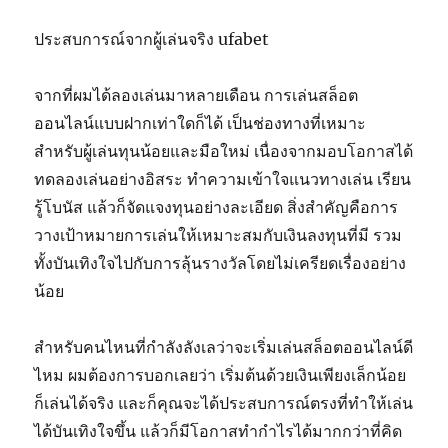
ประสบการณ์จากผู้เล่นจริง ufabet
จากที่ผมได้ลองเล่นมาหลายเดือน การเล่นสล็อต
ออนไลน์แบบฝากเท่าใดก็ได้ เป็นช่องทางที่เหมาะ
สำหรับผู้เล่นทุนน้อยและมือใหม่ เนื่องจากมอบโอกาสได้
ทดลองเล่นอย่างอิสระ ทำความเข้าใจแนวทางเล่น เรียน
รู้โบนัส แล้วก็จัดแจงทุนอย่างละเอียด สิ่งสำคัญคือการ
วางเป้าหมายการเล่นให้เหมาะสมกับเงินลงทุนที่มี รวม
ทั้งบันเทิงใจไปกับการลุ้นรางวัลโดยไม่เครียดเรื่องอย่าง
น้อย
สำหรับคนไหนที่กำลังลังเลว่าจะเริ่มเล่นสล็อตออนไลน์ดี
ไหม ผมต้องการบอกเลยว่า เริ่มต้นด้วยเงินเพียงเล็กน้อย
ก็เล่นได้จริง และก็คุณจะได้ประสบการณ์ตรงที่ทำให้เล่น
ได้บันเทิงใจขึ้น แล้วก็มีโอกาสทำกำไรได้มากกว่าที่คิด