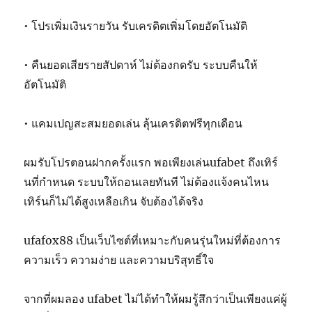
• โปรเพิ่มเงินรายวัน รับเครดิตเพิ่มโดยอัตโนมัติ
• คืนยอดเสียรายสัปดาห์ ไม่ต้องกดรับ ระบบคืนให้
อัตโนมัติ
• แคมเปญสะสมยอดเล่น ลุ้นเครดิตฟรีทุกเดือน
ผมรับโปรตอนฝากครั้งแรก พอเพียงเล่นufabet ถึงเทิร์
นที่กำหนด ระบบให้ถอนเลยทันที ไม่ต้องแจ้งคนไหน
เทิร์นก็ไม่ได้สูงเหลือเกิน จับต้องได้จริง
ufafox88 เป็นเว็บไซต์ที่เหมาะกับคนรุ่นใหม่ที่ต้องการ
ความเร็ว ความง่าย และความบริสุทธิ์ใจ
จากที่ผมลอง ufabet ไม่ได้ทำให้ผมรู้สึกว่าเป็นเพียงแค่ผู้