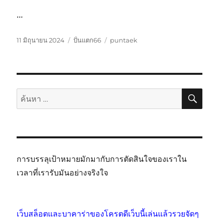
…
เขียน
หมวด
ป้าย
11 มิถุนายน 2024
ปั่นแตก66
puntaek
เมื่อ
หมู่
กำกับ
ค้นห
ค้นหา:
การบรรลุเป้าหมายมักมากับการตัดสินใจของเราใน
เวลาที่เรารับมันอย่างจริงใจ
เว็บสล็อตและบาคาร่าของโครตดีเว็บนี้เล่นแล้วรวยจัดๆ