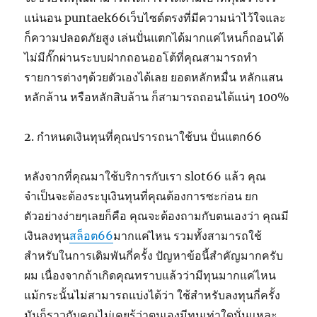
แน่นอน puntaek66เว็บไซต์ตรงที่มีความน่าไว้ใจและ
ก็ความปลอดภัยสูง เล่นปั่นแตกได้มากแค่ไหนก็ถอนได้
ไม่มีกั๊กผ่านระบบฝากถอนออโต้ที่คุณสามารถทำ
รายการต่างๆด้วยตัวเองได้เลย ยอดหลักหมื่น หลักแสน
หลักล้าน หรือหลักสิบล้าน ก็สามารถถอนได้แน่ๆ 100%
2. กำหนดเงินทุนที่คุณปรารถนาใช้บน ปั่นแตก66
หลังจากที่คุณมาใช้บริการกับเรา slot66 แล้ว คุณ
จำเป็นจะต้องระบุเงินทุนที่คุณต้องการซะก่อน ยก
ตัวอย่างง่ายๆเลยก็คือ คุณจะต้องถามกับตนเองว่า คุณมี
เงินลงทุน
สล็อต66
มากแค่ไหน รวมทั้งสามารถใช้
สำหรับในการเดิมพันกี่ครั้ง ปัญหาข้อนี้สำคัญมากครับ
ผม เนื่องจากถ้าเกิดคุณทราบแล้วว่ามีทุนมากแค่ไหน
แม้กระนั้นไม่สามารถแบ่งได้ว่า ใช้สำหรับลงทุนกี่ครั้ง
มันก็ราวกับคุณไม่เคยรู้ว่าตนเองมีทุนเท่าใดนั่นแหละ