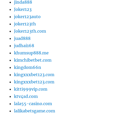
jinda888
Joker123
joker123auto
joker123th
Joker123th.com
juad888
judhai168
khumsup888.me
kimchibetbet.com
kingdom66n
kingxxxbet123.com
kingxxxbet123.com
kitti999vip.com
ktv4sd.com
lala55-casino.com
lalikabetsgame.com