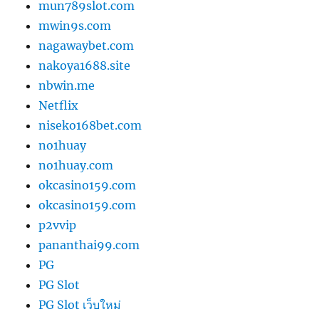
mun789slot.com
mwin9s.com
nagawaybet.com
nakoya1688.site
nbwin.me
Netflix
niseko168bet.com
no1huay
no1huay.com
okcasino159.com
okcasino159.com
p2vvip
pananthai99.com
PG
PG Slot
PG Slot เว็บใหม่