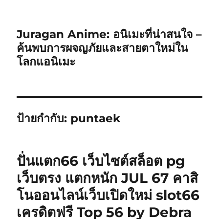
Juragan Anime: อนิเมะที่น่าสนใจ –
ค้นพบการผจญภัยและสายตาใหม่ใน
โลกแอนิเมะ
ป้ายกำกับ:
puntaek
ปั่นแตก66 เว็บไซต์สล็อต pg
เว็บตรง แตกหนัก JUL 67 คาสิ
โนออนไลน์เว็บเปิดใหม่ slot66
เครดิตฟรี Top 56 by Debra