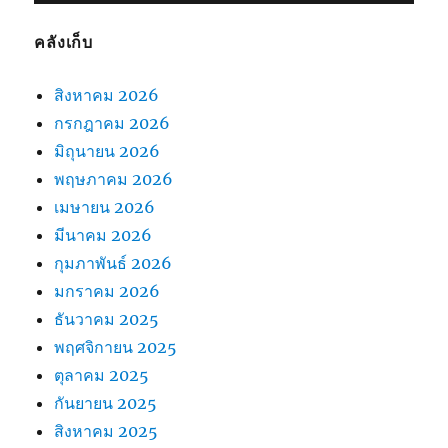
คลังเก็บ
สิงหาคม 2026
กรกฎาคม 2026
มิถุนายน 2026
พฤษภาคม 2026
เมษายน 2026
มีนาคม 2026
กุมภาพันธ์ 2026
มกราคม 2026
ธันวาคม 2025
พฤศจิกายน 2025
ตุลาคม 2025
กันยายน 2025
สิงหาคม 2025