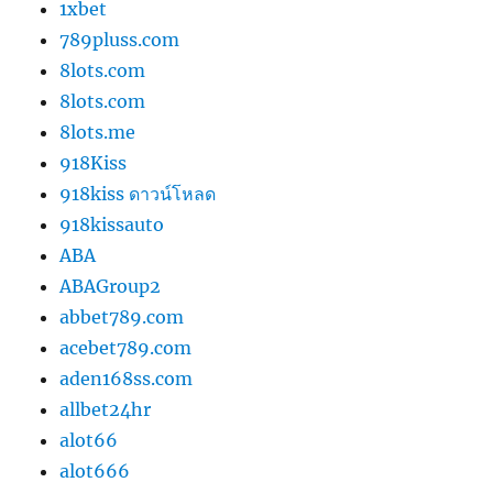
1xbet
789pluss.com
8lots.com
8lots.com
8lots.me
918Kiss
918kiss ดาวน์โหลด
918kissauto
ABA
ABAGroup2
abbet789.com
acebet789.com
aden168ss.com
allbet24hr
alot66
alot666