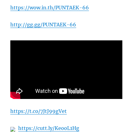
https://wow.in.th/PUNTAEK-66
http://gg.gg/PUNTAEK-66
https://t.co/7JtJ99gVet
https://cutt.ly/KeooL1Hg