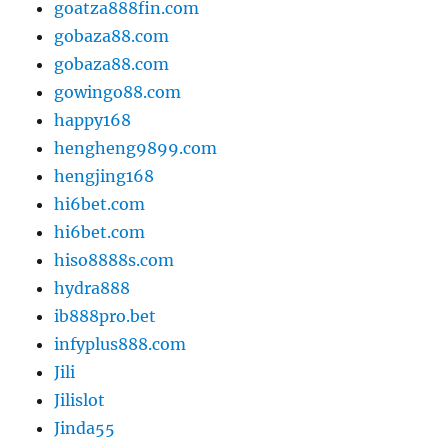
goatza888fin.com
gobaza88.com
gobaza88.com
gowingo88.com
happy168
hengheng9899.com
hengjing168
hi6bet.com
hi6bet.com
hiso8888s.com
hydra888
ib888pro.bet
infyplus888.com
Jili
Jilislot
Jinda55