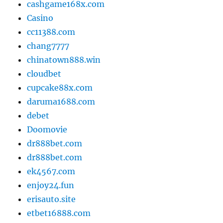
cashgame168x.com
Casino
cc11388.com
chang7777
chinatown888.win
cloudbet
cupcake88x.com
daruma1688.com
debet
Doomovie
dr888bet.com
dr888bet.com
ek4567.com
enjoy24.fun
erisauto.site
etbet16888.com