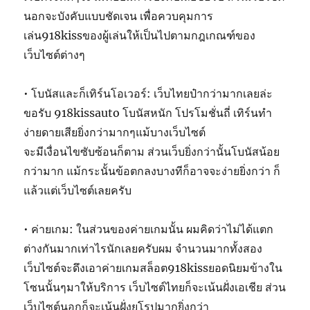
นอกจะบังคับแบบชัดเจน เพื่อควบคุมการ
เล่น918kissของผู้เล่นให้เป็นไปตามกฎเกณฑ์ของ
เว็บไซต์ต่างๆ
• โบนัสและก็เทิร์นโอเวอร์: เว็บไทยป๋ากว่ามากเลยล่ะ
ขอรับ 918kissauto โบนัสหนัก โปรโมชั่นถี่ เทิร์นทำ
ง่ายดายเสียยิ่งกว่ามากๆแม้บางเว็บไซต์
จะมีเงื่อนไขซับซ้อนก็ตาม ส่วนเว็บยิ่งกว่านั้นโบนัสน้อย
กว่ามาก แม้กระนั้นข้อตกลงบางทีก็อาจจะง่ายยิ่งกว่า ก็
แล้วแต่เว็บไซต์เลยครับ
• ค่ายเกม: ในส่วนของค่ายเกมนั้น ผมคิดว่าไม่ได้แตก
ต่างกันมากเท่าไรนักเลยครับผม จำนวนมากทั้งสอง
เว็บไซต์จะดึงเอาค่ายเกมสล็อต918kissยอดนิยมข้างใน
โซนนั้นๆมาให้บริการ เว็บไซต์ไทยก็จะเน้นฝั่งเอเชีย ส่วน
เว็บไซต์นอกก็จะเน้นฝั่งยุโรปมากยิ่งกว่า