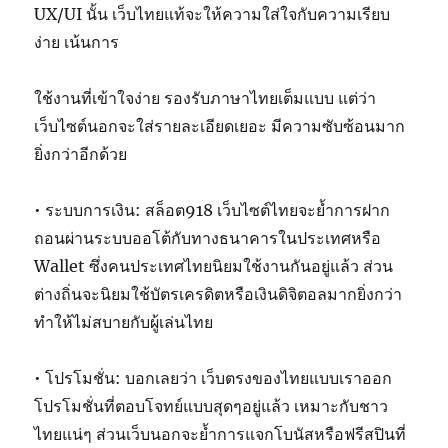
UX/UI นั้น เว็บไทยแท้จะให้ความใส่ใจกับความเรียบ
ง่าย เน้นการ
ใช้งานที่เข้าใจง่าย รองรับภาษาไทยเต็มแบบ แต่ว่า
เว็บไซต์นอกจะใส่รายละเอียดเยอะ มีความซับซ้อนมาก
ยิ่งกว่าอีกด้วย
• ระบบการเงิน: สล็อต918 เว็บไซต์ไทยจะย้ำการฝาก
ถอนผ่านระบบออโต้กับทางธนาคารในประเทศหรือ
Wallet ซึ่งคนประเทศไทยนิยมใช้งานกันอยู่แล้ว ส่วน
ต่างถิ่นจะนิยมใช้บัตรเครดิตหรือเงินดิจิตอลมากยิ่งกว่า
ทำให้ไม่สบายกับผู้เล่นไทย
• โปรโมชั่น: บอกเลยว่า เว็บตรงของไทยแบบเราออก
โปรโมชั่นที่ตอบโจทย์แบบสุดๆอยู่แล้ว เหมาะกับชาว
ไทยแน่ๆ ส่วนเว็บนอกจะย้ำการแจกโบนัสหรือฟรีสปินที่