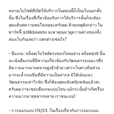
หลายเว็บไซต์ที่เปิดให้บริการในตอนนี้ก็เป็นเว็บนอกทั้ง
นั้น ซึ่งในเรื่องที่เกี่ยวข้องกับการให้บริการนั้นก็จะต้อง
สุดแท้แต่ความพอใจเลยล่ะครับผม ด้วยเหตุดังกล่าว ใน
พาร์ทนี้ 918kissauto จะพาคุณมาดูความต่างของทั้ง
สองเว็บกันเลยว่า แตกต่างเช่นไร?
• ธีมเกม: สล็อตเว็บไซต์ตรงของไทยอย่าง สล็อต918 นั้น
จะเน้นธีมเกมที่มีความเกี่ยวข้องกับวัฒนธรรมเยอะๆซึ่ง
มีความมากมายหลายสูงอีกด้วย แต่ว่าเว็บต่างถิ่นส่วน
มากจะย้ำเกมธีมที่มีความเป็นสากล มิได้เน้นแนว
วัฒนธรรมเท่าไรนัก ซึ่งก็ต้องสุดแท้แต่นักพนันแล้วล่ะ
ครับผมว่าจะชอบธีมเกมแบบไหน แม้กระนั้นถ้าเกิดเรื่อง
ความมากมายหลากหลาย เราชนะแน่!
• การออกแบบ UX/UI: ในเรื่องเกี่ยวกับการออกแบบ