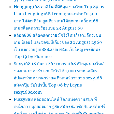
Hengjing168 คาสิโน ที่ดีที่สุด ของไทย Top 89 by
Liam hengjing168d.com ทุกยอดฝากรับ 500
บาท ไม่ติดเทิร์น ยูสเดียว เล่นได้ทุกเกม สล็อต168
เกมสล็อตหลายร้อยแบบ 23 August 69
สล็อต888 สล็อตแตกง่าย มีจริงไหม? เจาะลึกระบบ
เกม ฟีเจอร์ และปัจจัยที่เกี่ยวข้อง 22 August 2569
เว็บ แตกง่าย jin888.asia พนัน เว็บใหญ่ เครดิตฟรี
Top 19 by Florence
Sexy168 18 กันยา 26 บาคาร่า168 เปิดมุมมองใหม่
ของเกมบาคาร่า สายวัดใจได้ 1,000 ระบบเสถียร
อัปเดตล่าสุด บาคาร่าสด ดีลเลอร์สาวสวย sexy168
สมัครปุ๊บ รับโปรปั๊บ Top 96 by Layne
sexy168c.com
Pussy888 สล็อตออนไลน์ โลกแห่งความสนุก ที่
เหนือกว่า ทุกยอดฝาก 5% สมัครสมาชิกกับเครดิตฟรี
ทันที คนเล่นไม่ต่ำกว่าแสนทุกวัน พุซซี่888 กดสมัคร