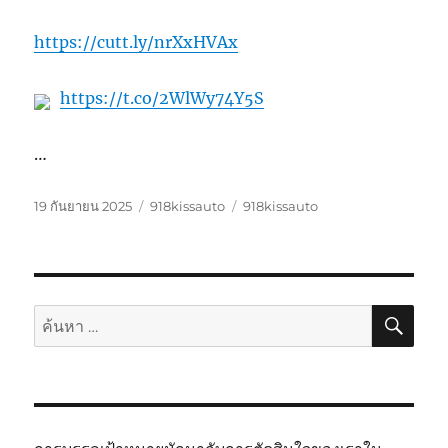
https://cutt.ly/nrXxHVAx
https://t.co/2WlWy74Y5S
…
เขียน
หมวด
ป้าย
19 กันยายน 2025
918kissauto
918kissauto
เมื่อ
หมู่
กำกับ
ค้นห
ค้นหา: