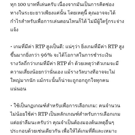
ทุก 100 บาทที่เล่นครับ เนื่องจากมันเป็นการคิดช่อง
ทางในระยะยาวเพียงแค่นั้น โดยเหตุนี้ คุณอาจจะได้
กำไรสำหรับเพื่อการเล่นตอนไหนก็ได้ ไม่มีผู้ใดรู้กระจ่าง
แจ้ง
• เกมที่มีค่า RTP สูงเป็นดี: แน่ๆว่า ยิ่งเกมที่มีค่า RTP สูง
ขึ้นมากยิ่งกว่า 96% จะได้โอกาสในการชำระเงิน
รางวัลถี่กว่าเกมที่มีค่า RTP ต่ำ ด้วยเหตุว่าตัวเกมจะมี
ความเสี่ยงน้อยกว่านั่นเอง แม้รางวัลบางทีอาจจะไม่
ใหญ่มากนัก แม้กระนั้นก็น่าจะถูกอกถูกใจทุกคน
แน่นอน
• ใช้เป็นกฏเกณฑ์สำหรับเพื่อการเลือกเกม: คนจำนวน
ไม่น้อยใช้ค่า RTP เป็นหลักเกณฑ์สำหรับการเลือกเกม
แต่อย่าลืมนะครับว่า คุณจำเป็นต้องมองต้นเหตุอื่นๆ
ประกอบด้วยเช่นเดียวกัน เพื่อให้ได้เกมที่ดีและเหมาะ