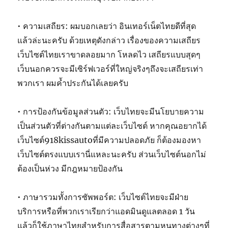
• ความเสถียร: ผมบอกเลยว่า อินเทอร์เน็ตไทยดีที่สุด
แล้วล่ะนะครับ ด้วยเหตุดังกล่าว เรื่องของความเสถียร
เว็บไซต์ไทยเราขาดลอยมาก โหลดไว เสถียรแบบสุดๆ
เว็บนอกควรจะมีเซิร์ฟเวอร์ที่ใหญ่จริงๆถึงจะเสถียรเท่า
พวกเรา ผมค้ำประกันได้เลยครับ
• การป้องกันข้อมูลส่วนตัว: เว็บไทยจะมีนโยบายความ
เป็นส่วนตัวที่ต่างกันตามแต่ละเว็บไซต์ หากคุณอยากได้
เว็บไซต์918kissautoที่มีความปลอดภัย ก็ต้องมองหา
เว็บไซต์ตรงแบบเรานี่แหละนะครับ ส่วนเว็บไซต์นอกไม่
ต้องเป็นห่วง มีกฎหมายป้องกัน
• ภาษารวมทั้งการซัพพอร์ต: เว็บไซต์ไทยจะมีฝ่าย
บริการหรือที่พวกเราเรียกว่าแอดมินดูแลตลอด 1 วัน
แล้วก็ใช้ภาษาไทยสำหรับการสื่อสารตามหนทางต่างๆที่