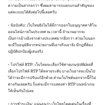
ความเป็นสากลกว่า ซึ่งผมสามารถแยกแกนสำคัญของ
แต่ละแบบได้ดังต่อไปนี้เลยครับ
• ข้อบังคับ: เว็บไทยยังไม่ได้มีการออกใบอนุญาตคาสิโน
ออนไลน์ภายในประเทศ ณ เวลานี้ จำนวนมากจะ
เป็นการอ้างอิงจากต่างประเทศมากยิ่งกว่า ส่วนเว็บนอก
จะมีใบอนุมัติจากหน่วยงานที่เอาจริงเอาจัง มีกฎที่ต้อง
ปฏิบัติปกป้องผู้เล่นจริง
• โปรไฟล์ RTP: เว็บไทยจะเลือกใช้ค่ายเกม918kissที่
เลือกโปรไฟล์ RTP ได้หลายระดับ บางเว็บอาจจะเป็นไป
ได้ว่าจะมีการปรับแก้อีกด้วย ส่วนเว็บไซต์นอกจากนี้ก็ไม่
ต่างกันเลยครับ ก็แค่จะมีการแสดงค่า RTP บนหน้าเกม
ให้เห็นกันไปเลย
• การชำระเงิน: แน่นอนว่า เว็บไทยโดดเด่นในเรื่องที่