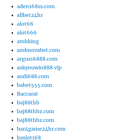
aden168ss.com
allbet24hr
alot66
alot666
ambking
ambnovabet.com
argus16888.com
askyouwin888 vip
audi688.com
babet555.com
Baccarat
baj88thb
baj88thbz.com
baj88thbz.com
bar4game24hr.com
baslot168