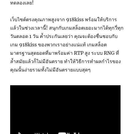
ทดลองเลย!
เว็บไซต์ตรงคุณภาพสูงจาก 918kiss พร้อมให้บริการ
แล้วในช่วงเวลานี้! สนุกกับเกมสล็อตเยอะมากได้ทุกวี่ทุก
วันตลอด 1 วัน ค้ำประกันเลยว่า คุณจะต้องชื่นชอบกับ
เกม 918kiss ของพวกเราอย่างแน่แท้ เกมสล็อต
มาตรฐานสุดยอดที่มาพร้อมค่า RTP สูง ระบบ RNG ที่
ล้ำสมัยแล้วก็ไม่มีอันตราย ทำให้วิธีการทำผลกำไรของ
คุณนั้นง่ายรวมทั้งไม่มีอันตรายแบบสุดๆ