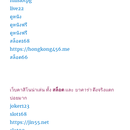
fullslotpg
live22
ดูหนัง
ดูหนังฟรี
ดูหนังฟรี
สล็อต168
https://hongkong456.me
สล็อต66
เว็บคาสิโนน่าเล่น ทั้ง
สล็อต
และ
บาคาร่า
ตึงจริงแตก
บ่อยมาก
joker123
slot168
https://jin55.net