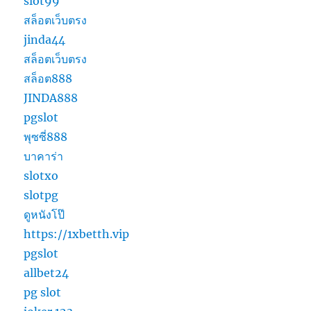
slot99
สล็อตเว็บตรง
jinda44
สล็อตเว็บตรง
สล็อต888
JINDA888
pgslot
พุซซี่888
บาคาร่า
slotxo
slotpg
ดูหนังโป๊
https://1xbetth.vip
pgslot
allbet24
pg slot