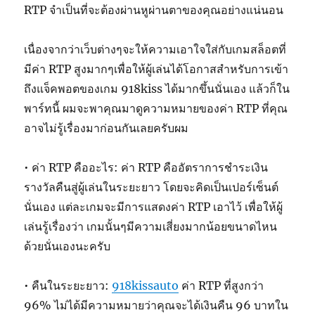
RTP จำเป็นที่จะต้องผ่านหูผ่านตาของคุณอย่างแน่นอน
เนื่องจากว่าเว็บต่างๆจะให้ความเอาใจใส่กับเกมสล็อตที่
มีค่า RTP สูงมากๆเพื่อให้ผู้เล่นได้โอกาสสำหรับการเข้า
ถึงแจ็คพอตของเกม 918kiss ได้มากขึ้นนั่นเอง แล้วก็ใน
พาร์ทนี้ ผมจะพาคุณมาดูความหมายของค่า RTP ที่คุณ
อาจไม่รู้เรื่องมาก่อนกันเลยครับผม
• ค่า RTP คืออะไร: ค่า RTP คืออัตราการชำระเงิน
รางวัลคืนสู่ผู้เล่นในระยะยาว โดยจะคิดเป็นเปอร์เซ็นต์
นั่นเอง แต่ละเกมจะมีการแสดงค่า RTP เอาไว้ เพื่อให้ผู้
เล่นรู้เรื่องว่า เกมนั้นๆมีความเสี่ยงมากน้อยขนาดไหน
ด้วยนั่นเองนะครับ
• คืนในระยะยาว:
918kissauto
ค่า RTP ที่สูงกว่า
96% ไม่ได้มีความหมายว่าคุณจะได้เงินคืน 96 บาทใน