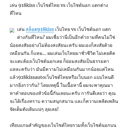
เล่น 918kiss เว็บไซต์ไทย vs เว็บไซต์นอก แตกต่าง
ที่ไหน
เล่น
สล็อต918kiss
เว็บไทย vs เว็บไซต์นอก แตก
ต่างกันที่ไหน? ผมเชื่อว่านี่เป็นอีกคำถามที่คนไม่ใช่
น้อยสงสัยอย่างไม่ต้องสงสัยนะครับ ผมเองก็สงสัยด้วย
เหมือนกัน ก็แหม… ผมเล่นเว็บไทยมาชั่วชีวิต ไม่เคยคิด
จะแตะต้องเว็บไซต์นอกเลย ก็ย่อมสงสัยเป็นธรรมดา
แหละครับว่า มันมีความไม่เหมือนกันมากน้อยแค่ไหน
แล้ว918kissautoเว็บไซต์ไทยหรือเว็บนอก แบบไหนดี
มากยิ่งกว่ากัน? โดยเหตุนี้ ในเนื้อหานี้ ผมจะพาคุณมา
หาคำตอบของหัวข้อนี้กันเลยนะครับ การันตีเลยว่า คุณ
จะได้เรื่องทราบ ความสนุกสนาน และก็ความเพลิดเพลิน
จัดเต็มดังเดิมแน่ๆ ลุยเลย!
เทียบแกนสำคัญของเว็บไซต์ไทยรวมทั้งเว็บไซต์นอกบน