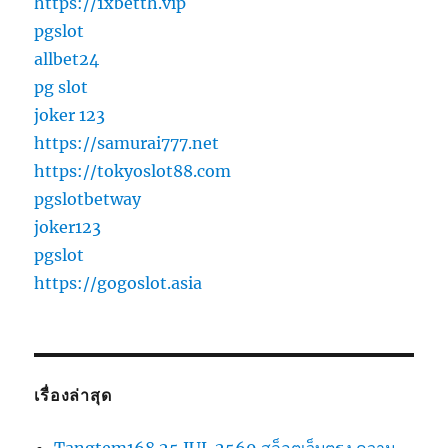
https://1xbetth.vip
pgslot
allbet24
pg slot
joker 123
https://samurai777.net
https://tokyoslot88.com
pgslotbetway
joker123
pgslot
https://gogoslot.asia
เรื่องล่าสุด