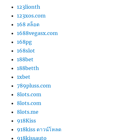
123lionth
123xos.com
168 สล็อต
1688vegasx.com
168pg
168slot
188bet
188betth
1xbet
789pluss.com
8lots.com
8lots.com
8lots.me
918Kiss
918kiss ดาวน์โหลด
918kissauto