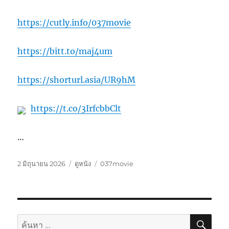
https://cutly.info/037movie
https://bitt.to/maj4um
https://shorturl.asia/UR9hM
https://t.co/3IrfcbbClt
…
เขียน
หมวด
ป้าย
2 มิถุนายน 2026
ดูหนัง
037movie
เมื่อ
หมู่
กำกับ
ค้นห
ค้นหา: