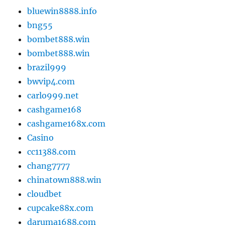
bluewin8888.info
bng55
bombet888.win
bombet888.win
brazil999
bwvip4.com
carlo999.net
cashgame168
cashgame168x.com
Casino
cc11388.com
chang7777
chinatown888.win
cloudbet
cupcake88x.com
daruma1688.com