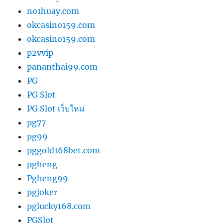
no1huay.com
okcasino159.com
okcasino159.com
p2vvip
pananthai99.com
PG
PG Slot
PG Slot เว็บใหม่
pg77
pg99
pggold168bet.com
pgheng
Pgheng99
pgjoker
pglucky168.com
PGSlot