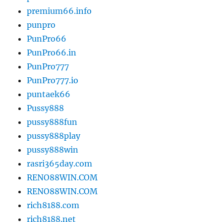
premium66.info
punpro
PunPro66
PunPro66.in
PunPro777
PunPro777.io
puntaek66
Pussy888
pussy888fun
pussy888play
pussy888win
rasri365day.com
RENO88WIN.COM
RENO88WIN.COM
rich8188.com
rich8188.net