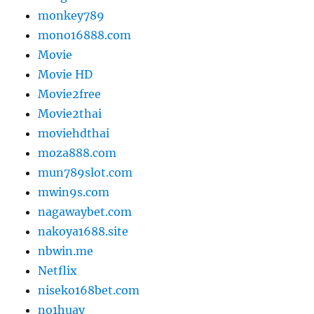
monkey789
mono16888.com
Movie
Movie HD
Movie2free
Movie2thai
moviehdthai
moza888.com
mun789slot.com
mwin9s.com
nagawaybet.com
nakoya1688.site
nbwin.me
Netflix
niseko168bet.com
no1huay