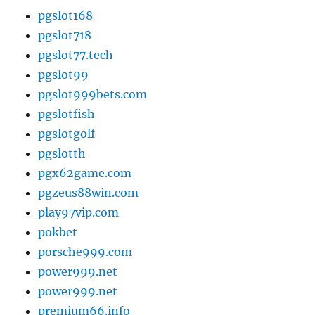
pgslot168
pgslot718
pgslot77.tech
pgslot99
pgslot999bets.com
pgslotfish
pgslotgolf
pgslotth
pgx62game.com
pgzeus88win.com
play97vip.com
pokbet
porsche999.com
power999.net
power999.net
premium66.info