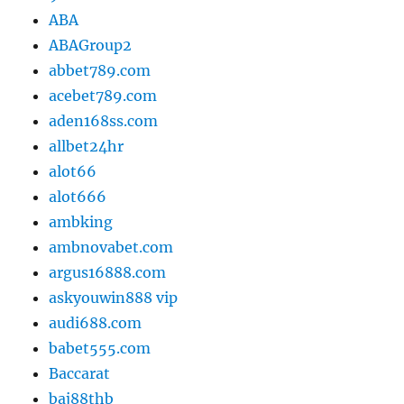
ABA
ABAGroup2
abbet789.com
acebet789.com
aden168ss.com
allbet24hr
alot66
alot666
ambking
ambnovabet.com
argus16888.com
askyouwin888 vip
audi688.com
babet555.com
Baccarat
baj88thb