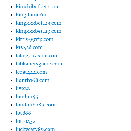
kimchibetbet.com
kingdom66n
kingxxxbet123.com
kingxxxbet123.com
kitti999vip.com
ktv4sd.com
lala55-casino.com
lalikabetsgame.com
lcbet444.com
lionth168.com
live22
london45
london6789.com
lot888
lotto432
luckycat789.com