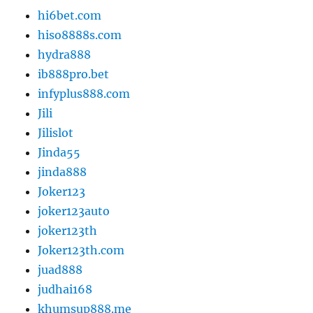
hi6bet.com
hiso8888s.com
hydra888
ib888pro.bet
infyplus888.com
Jili
Jilislot
Jinda55
jinda888
Joker123
joker123auto
joker123th
Joker123th.com
juad888
judhai168
khumsup888.me