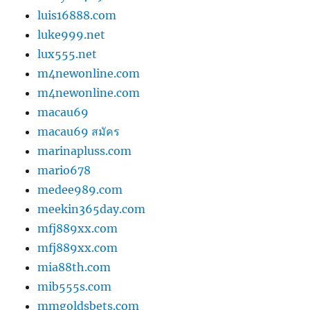
luis16888.com
luke999.net
lux555.net
m4newonline.com
m4newonline.com
macau69
macau69 สมัคร
marinapluss.com
mario678
medee989.com
meekin365day.com
mfj889xx.com
mfj889xx.com
mia88th.com
mib555s.com
mmgoldsbets.com