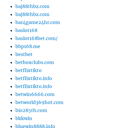
baj88thbz.com
baj88thbz.com
bar4game24hr.com
baslot168
baslot168bet.com/
bbp168.me
bestbet
betboxclubs.com
betflixtikto
betflixtikto.info
betflixtikto.info
betwin6666.com
betworld369hot.com
bio285th.com
bkkwin
bluewin8888.info