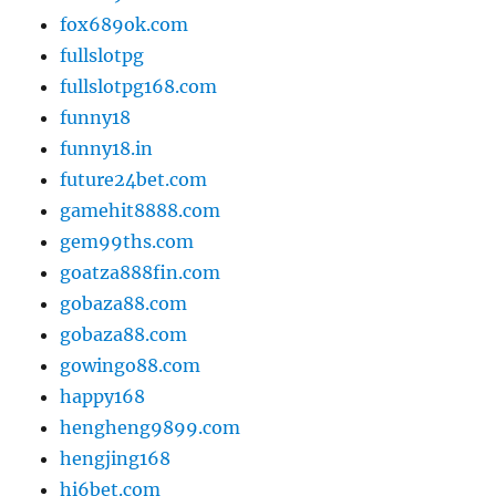
fox689ok.com
fullslotpg
fullslotpg168.com
funny18
funny18.in
future24bet.com
gamehit8888.com
gem99ths.com
goatza888fin.com
gobaza88.com
gobaza88.com
gowingo88.com
happy168
hengheng9899.com
hengjing168
hi6bet.com