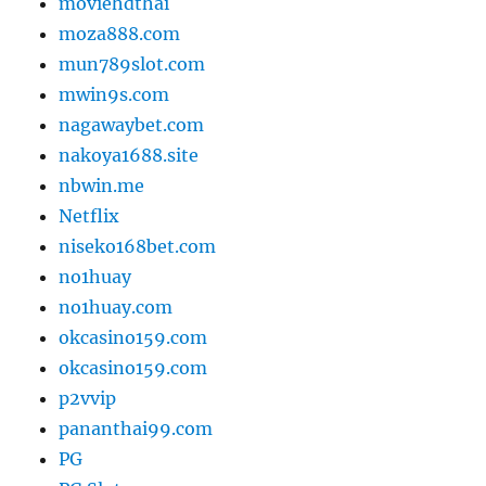
moviehdthai
moza888.com
mun789slot.com
mwin9s.com
nagawaybet.com
nakoya1688.site
nbwin.me
Netflix
niseko168bet.com
no1huay
no1huay.com
okcasino159.com
okcasino159.com
p2vvip
pananthai99.com
PG