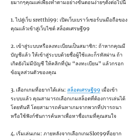
ยมากๆคุณแค่เพียงทำตามอย่างขั้นตอนง่ายๆดังต่อไปนี้
1. ไปสู่เว็บ sretthi99: เปิดเว็บเบราว์เซอร์บนมือถือของ
คุณแล้วเข้าสู่เว็บไซต์ สล็อตเศรษฐี99
2. เข้าสู่ระบบหรือลงทะเบียนเป็นสมาชิก: ถ้าหากคุณมี
บัญชีแล้ว ให้เข้าสู่ระบบด้วยชื่อผู้ใช้และก็รหัสผ่าน ถ้า
เกิดยังไม่มีบัญชี ให้คลิกที่ปุ่ม “ลงทะเบียน” แล้วกรอก
ข้อมูลส่วนตัวของคุณ
3. เลือกเกมที่อยากได้เล่น:
สล็อตเศรษฐี99
เมื่อเข้า
ระบบแล้ว คุณสามารถเลือกเกมสล็อตที่ต้องการเล่นได้
โดยทันที โดยสามารถค้นหาเกมจากพวกที่ปรารถนา
หรือใช้ฟังก์ชันการค้นหาเพื่อหาชื่อเกมที่คุณสนใจ
4. เริ่มเล่นเกม: ภายหลังจากเลือกเกมSlot99ที่อยาก