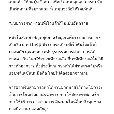
เล่นแล้ว ให้กดปุ่ม “เล่น” เพื่อเริ่มเกม คุณสามารถปรับ
เดิมพันตามที่อยากและเริ่มหมุนวงล้อได้โดยทันที
ระบบการฝาก-ถอนที่เร็วแล้วก็ไม่เป็นอันตราย
หนึ่งในสิ่งที่สำคัญที่สุดสำหรับผู้เล่นคือระบบการฝาก-
เบิกเงิน sretthi99 มีระบบระเบียบที่เร็วทันใจแล้วก็
ปลอดภัย คุณสามารถทำธุรกรรมการฝาก-ถอนได้
ตลอด 1 วัน โดยใช้เวลาเพียงแค่ไม่กี่นาทีเพียงแค่นั้น วิธี
การทำธุรกรรมทั้งปวงนี้สามารถทำได้ผ่านทางเว็บหรือ
แอปพลิเคชันบนมือถือ โดยไม่ต้องออกจากเกม
การฝากเงินสามารถทำได้ผ่านมากมายวิถีทาง ไม่ว่าจะ
เป็นการโอนเงินผ่านธนาคาร การใช้บัตรเครดิต หรือ
การใช้บริการทางด้านการเงินออนไลน์อื่นๆซึ่งทุกช่อง
ทางมีความปลอดภัยสูง