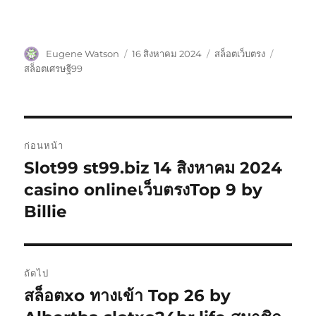
ผู้
เขียน
หมวด
ป้าย
Eugene Watson
16 สิงหาคม 2024
สล็อตเว็บตรง
เขียน
เมื่อ
หมู่
กำกับ
สล็อตเศรษฐี99
แนะแนว
ก่อนหน้า
เรื่อง
Slot99 st99.biz 14 สิงหาคม 2024
เรื่อง
ก่อน
casino onlineเว็บตรงTop 9 by
หน้า:
Billie
ถัดไป
สล็อตxo ทางเข้า Top 26 by
เรื่อง
ต่อ