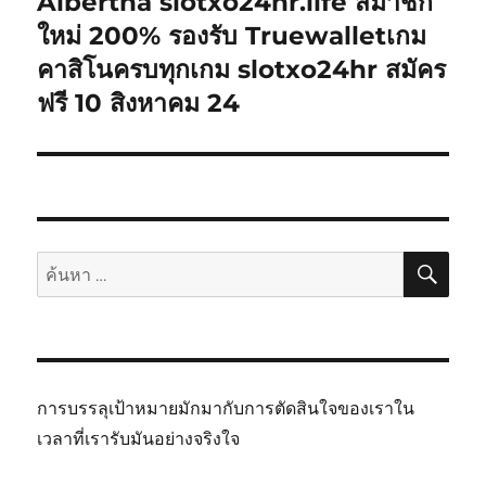
Albertha slotxo24hr.life สมาชิก
ไป:
ใหม่ 200% รองรับ Truewalletเกม
คาสิโนครบทุกเกม slotxo24hr สมัคร
ฟรี 10 สิงหาคม 24
ค้นห
ค้นหา:
การบรรลุเป้าหมายมักมากับการตัดสินใจของเราใน
เวลาที่เรารับมันอย่างจริงใจ