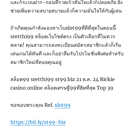
และก็ระบบฝาก-ถอนที่รวดเร็วทันใจแล้วก็ปลอดภัย ยัง
ช่วยเพิ่มความสบายสบายแล้วก็ความมั่นใจให้กับผู้เล่น
ถ้าเกิดคุณกำลังมองหาเว็บslot99ที่ดีที่สุดในตอนนี้
sretthi99 สล็อตเว็บไซต์ตรง เป็นตัวเลือกที่ไม่ควร
พลาด! คุณสามารถลงทะเบียนสมัครสมาชิกแล้วก็เริ่ม
เล่นเกมได้ทันที และก็อย่าลืมรับโปรโมชั่นพิเศษสำหรับ
สมาชิกใหม่ที่คอยคุณอยู่
สล็อต99 sretthi99 st99.biz 21 ต.ค. 24 Rickie
casino online สล็อตเศรษฐี99ที่ฮิตที่สุด Top 39
ขอขอบพระคุณ Ref.
slot99
https://bit.ly/st99-biz