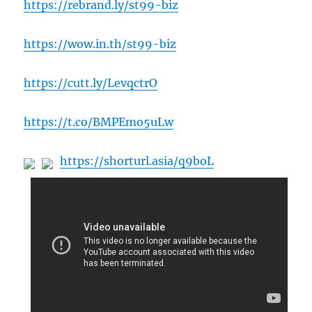
https://rebrand.ly/st99-biz
https://wow.in.th/st99-biz
https://cutt.ly/LevqctrO
https://t.co/BMPEmo5uLw
https://shorturl.asia/q9boL