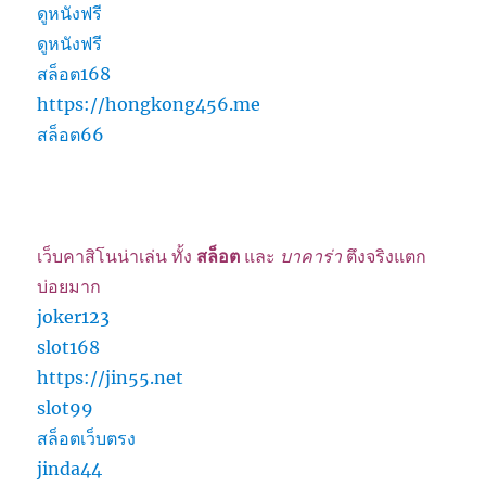
ดูหนังฟรี
ดูหนังฟรี
สล็อต168
https://hongkong456.me
สล็อต66
เว็บคาสิโนน่าเล่น ทั้ง
สล็อต
และ
บาคาร่า
ตึงจริงแตก
บ่อยมาก
joker123
slot168
https://jin55.net
slot99
สล็อตเว็บตรง
jinda44