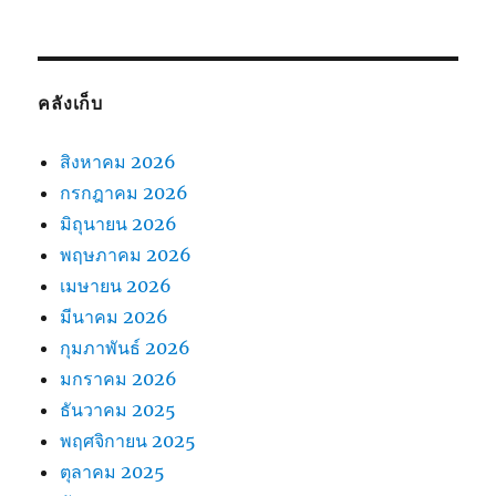
คลังเก็บ
สิงหาคม 2026
กรกฎาคม 2026
มิถุนายน 2026
พฤษภาคม 2026
เมษายน 2026
มีนาคม 2026
กุมภาพันธ์ 2026
มกราคม 2026
ธันวาคม 2025
พฤศจิกายน 2025
ตุลาคม 2025