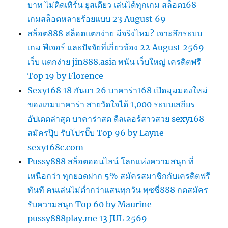
บาท ไม่ติดเทิร์น ยูสเดียว เล่นได้ทุกเกม สล็อต168
เกมสล็อตหลายร้อยแบบ 23 August 69
สล็อต888 สล็อตแตกง่าย มีจริงไหม? เจาะลึกระบบ
เกม ฟีเจอร์ และปัจจัยที่เกี่ยวข้อง 22 August 2569
เว็บ แตกง่าย jin888.asia พนัน เว็บใหญ่ เครดิตฟรี
Top 19 by Florence
Sexy168 18 กันยา 26 บาคาร่า168 เปิดมุมมองใหม่
ของเกมบาคาร่า สายวัดใจได้ 1,000 ระบบเสถียร
อัปเดตล่าสุด บาคาร่าสด ดีลเลอร์สาวสวย sexy168
สมัครปุ๊บ รับโปรปั๊บ Top 96 by Layne
sexy168c.com
Pussy888 สล็อตออนไลน์ โลกแห่งความสนุก ที่
เหนือกว่า ทุกยอดฝาก 5% สมัครสมาชิกกับเครดิตฟรี
ทันที คนเล่นไม่ต่ำกว่าแสนทุกวัน พุซซี่888 กดสมัคร
รับความสนุก Top 60 by Maurine
pussy888play.me 13 JUL 2569