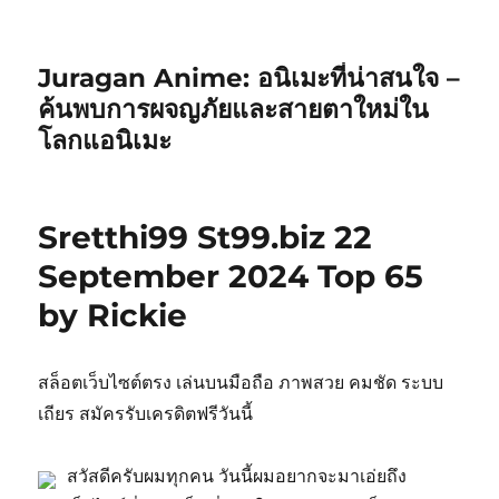
Juragan Anime: อนิเมะที่น่าสนใจ –
ค้นพบการผจญภัยและสายตาใหม่ใน
โลกแอนิเมะ
Sretthi99 St99.biz 22
September 2024 Top 65
by Rickie
สล็อตเว็บไซต์ตรง เล่นบนมือถือ ภาพสวย คมชัด ระบบ
เถียร สมัครรับเครดิตฟรีวันนี้
สวัสดีครับผมทุกคน วันนี้ผมอยากจะมาเอ่ยถึง