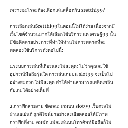
เพราะอะไรจะต้องเลือกเล่นสล็อตกับ sretthi99?
การเลือกเล่นSretthi99ในตอนนี้ไม่ได้ง่าย เนื่องจากมี
เว็บไซต์จำนวนมากให้เลือกใช้บริการ แต่ เศรษฐี99 นั้น
มีข้อดีหลายประการที่ทำให้ท่านไม่ควรพลาดที่จะ
ทดลองใช้บริการดังต่อไปนี้:
1.ระบบการเล่นที่เถียรและไม่สะดุด: ไม่ว่าคุณจะใช้
อุปกรณ์มือถือรุ่นใด การเล่นเกมบน slot99 จะเป็นไป
อย่างสะดวก ไม่มีสะดุด ทำให้ท่านสามารถเพลิดเพลิน
กับเกมได้อย่างเต็มที่
2.กราฟิกสวยงาม ชัดเจน: เกมบน slot99 เว็บตรงไม่
ผ่านเอเย่นต์ ถูกดีไซน์มาอย่างละเอียดลออให้มีภาพ
กราฟิกที่งาม คมชัด แม้จะเล่นบนโทรศัพท์มือถือก็ไม่