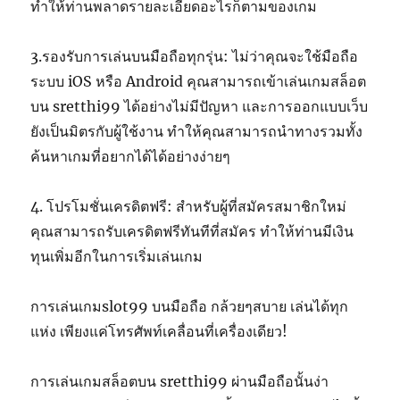
ทำให้ท่านพลาดรายละเอียดอะไรก็ตามของเกม
3.รองรับการเล่นบนมือถือทุกรุ่น: ไม่ว่าคุณจะใช้มือถือ
ระบบ iOS หรือ Android คุณสามารถเข้าเล่นเกมสล็อต
บน sretthi99 ได้อย่างไม่มีปัญหา และการออกแบบเว็บ
ยังเป็นมิตรกับผู้ใช้งาน ทำให้คุณสามารถนำทางรวมทั้ง
ค้นหาเกมที่อยากได้ได้อย่างง่ายๆ
4. โปรโมชั่นเครดิตฟรี: สำหรับผู้ที่สมัครสมาชิกใหม่
คุณสามารถรับเครดิตฟรีทันทีที่สมัคร ทำให้ท่านมีเงิน
ทุนเพิ่มอีกในการเริ่มเล่นเกม
การเล่นเกมslot99 บนมือถือ กล้วยๆสบาย เล่นได้ทุก
แห่ง เพียงแค่โทรศัพท์เคลื่อนที่เครื่องเดียว!
การเล่นเกมสล็อตบน sretthi99 ผ่านมือถือนั้นง่า