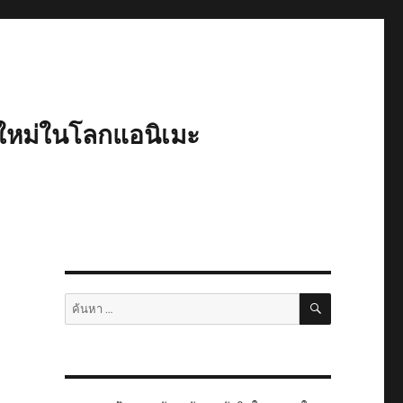
ใหม่ในโลกแอนิเมะ
ค้นหา
ค้นหา: