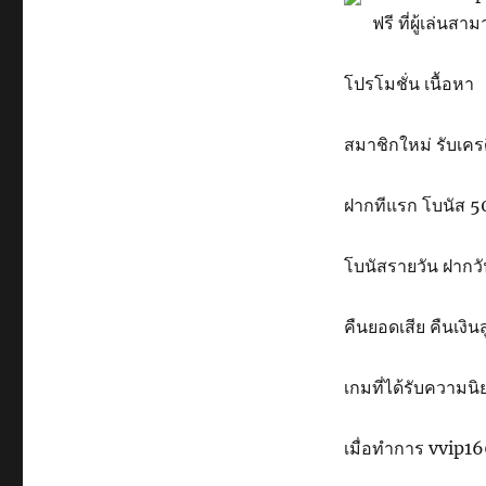
ฟรี ที่ผู้เล่นสา
โปรโมชั่น เนื้อหา
สมาชิกใหม่ รับเคร
ฝากทีแรก โบนัส 5
โบนัสรายวัน ฝากวัน
คืนยอดเสีย คืนเงิน
เกมที่ได้รับความ
เมื่อทำการ vvip16