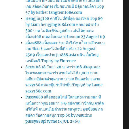
แน่นอน ฝาก-ถอน อัตโนมัติ คัดมาแล้ว เล่นได้ทุก
เกม สล็อตเว็บตรง เริ่มก่อนวันนี้ มีลุ้นก่อนใคร Top
57 by Esther tangtem168e.com
Hengjing168 คาสิโน ที่ดีที่สุด ของไทย Top 89
by Liam hengjing168d.com ทุกยอดฝากรับ
500 บาท ไม่ติดเทิร์น ยูสเดียว เล่นได้ทุกเกม
สล็อต168 เกมสล็อตหลายร้อยแบบ 23 August 69
สล็อต888 สล็อตแตกง่าย มีจริงไหม? เจาะลึกระบบ
เกม ฟีเจอร์ และปัจจัยที่เกี่ยวข้อง 22 August
2569 เว็บ แตกง่าย jin888.asia พนัน เว็บใหญ่
เครดิตฟรี Top 19 by Florence
Sexy168 18 กันยา 26 บาคาร่า168 เปิดมุมมอง
ใหม่ของเกมบาคาร่า สายวัดใจได้ 1,000 ระบบ
เสถียร อัปเดตล่าสุด บาคาร่าสด ดีลเลอร์สาวสวย
sexy168 สมัครปุ๊บ รับโปรปั๊บ Top 96 by Layne
sexy168c.com
Pussy888 สล็อตออนไลน์ โลกแห่งความสนุก ที่
เหนือกว่า ทุกยอดฝาก 5% สมัครสมาชิกกับเครดิต
ฟรีทันที คนเล่นไม่ต่ำกว่าแสนทุกวัน พุซซี่888 กด
สมัคร รับความสนุก Top 60 by Maurine
pussy888play.me 13 JUL 2569