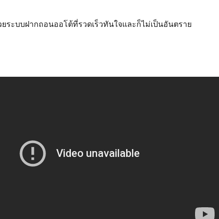
 ด้วยระบบฝากถอนออโต้ที่รวดเร็วทันใจและก็ไม่เป็นอันตราย