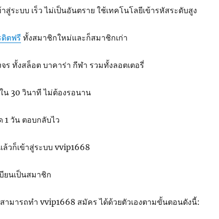
สู่ระบบ เร็ว ไม่เป็นอันตราย ใช้เทคโนโลยีเข้ารหัสระดับสูง
ดิตฟรี
ทั้งสมาชิกใหม่และก็สมาชิกเก่า
ร ทั้งสล็อต บาคาร่า กีฬา รวมทั้งลอตเตอรี่
ใน 30 วินาที ไม่ต้องรอนาน
 1 วัน ตอบกลับไว
้วก็เข้าสู่ระบบ vvip1668
บียนเป็นสมาชิก
่วมสามารถทำ vvip1668 สมัคร ได้ด้วยตัวเองตามขั้นตอนดังนี้: