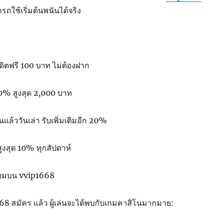
มารถใช้เริ่มต้นพนันได้จริง
ดิตฟรี 100 บาท ไม่ต้องฝาก
0% สูงสุด 2,000 บาท
แล้ววันเล่า รับเพิ่มเติมอีก 20%
สูงสุด 10% ทุกสัปดาห์
นิยมบน vvip1668
68 สมัคร แล้ว ผู้เล่นจะได้พบกับเกมคาสิโนมากมาย: