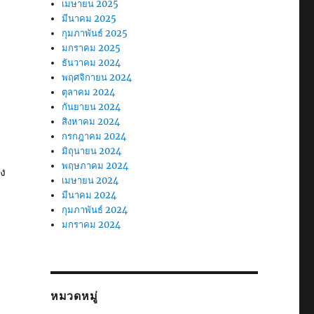
เมษายน 2025
มีนาคม 2025
กุมภาพันธ์ 2025
มกราคม 2025
ธันวาคม 2024
พฤศจิกายน 2024
ตุลาคม 2024
กันยายน 2024
สิงหาคม 2024
กรกฎาคม 2024
มิถุนายน 2024
พฤษภาคม 2024
ลง
เมษายน 2024
มีนาคม 2024
กุมภาพันธ์ 2024
มกราคม 2024
หมวดหมู่