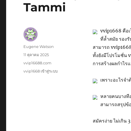
Tammi
vvip1668 คือเ
ที่ล้ำสมัย รองร
ผู้
Eugene Watson
สามารถ vvip1668 ส
เขียน
เขียน
11 ตุลาคม 2025
ทั้งยังมีโปรโมชั่น 
เมื่อ
หมวด
vvip16688.com
การสร้างผลกำไรแล
หมู่
ป้าย
vvip1668 เข้าสู่ระบบ
กำกับ
เพราะอะไรจำต
หลายคนบางทีอา
สามารถสรุปข้อด
สมัครง่าย ไม่เกิน 3 