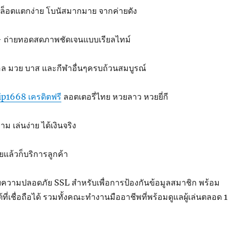
ล็อตแตกง่าย โบนัสมากมาย จากค่ายดัง
– ถ่ายทอดสดภาพชัดเจนแบบเรียลไทม์
ล มวย บาส และกีฬาอื่นๆครบถ้วนสมบูรณ์
ip1668 เครดิตฟรี
ลอตเตอรี่ไทย หวยลาว หวยยี่กี
 เล่นง่าย ได้เงินจริง
ล้วก็บริการลูกค้า
ความปลอดภัย SSL สำหรับเพื่อการป้องกันข้อมูลสมาชิก พร้อม
่เชื่อถือได้ รวมทั้งคณะทำงานมืออาชีพที่พร้อมดูแลผู้เล่นตลอด 1