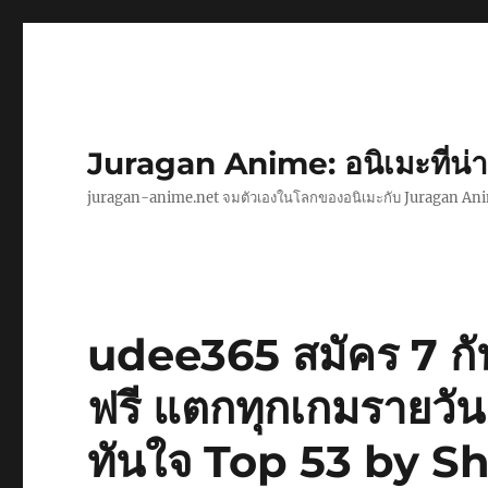
Juragan Anime: อนิเมะที่น
juragan-anime.net จมตัวเองในโลกของอนิเมะกับ Juragan An
udee365 สมัคร 7 ก
ฟรี แตกทุกเกมรายวัน
ทันใจ Top 53 by Sh