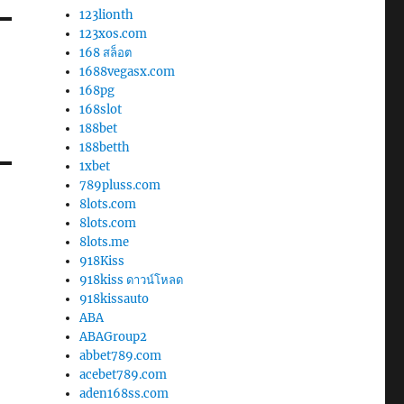
123lionth
123xos.com
168 สล็อต
1688vegasx.com
168pg
168slot
188bet
188betth
1xbet
789pluss.com
8lots.com
8lots.com
8lots.me
918Kiss
918kiss ดาวน์โหลด
918kissauto
ABA
ABAGroup2
abbet789.com
acebet789.com
aden168ss.com