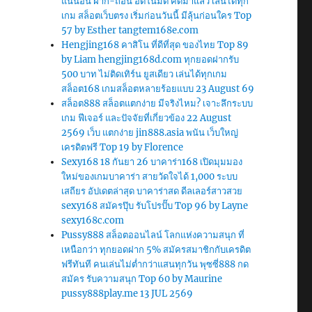
แน่นอน ฝาก-ถอน อัตโนมัติ คัดมาแล้ว เล่นได้ทุก
เกม สล็อตเว็บตรง เริ่มก่อนวันนี้ มีลุ้นก่อนใคร Top
57 by Esther tangtem168e.com
Hengjing168 คาสิโน ที่ดีที่สุด ของไทย Top 89
by Liam hengjing168d.com ทุกยอดฝากรับ
500 บาท ไม่ติดเทิร์น ยูสเดียว เล่นได้ทุกเกม
สล็อต168 เกมสล็อตหลายร้อยแบบ 23 August 69
สล็อต888 สล็อตแตกง่าย มีจริงไหม? เจาะลึกระบบ
เกม ฟีเจอร์ และปัจจัยที่เกี่ยวข้อง 22 August
2569 เว็บ แตกง่าย jin888.asia พนัน เว็บใหญ่
เครดิตฟรี Top 19 by Florence
Sexy168 18 กันยา 26 บาคาร่า168 เปิดมุมมอง
ใหม่ของเกมบาคาร่า สายวัดใจได้ 1,000 ระบบ
เสถียร อัปเดตล่าสุด บาคาร่าสด ดีลเลอร์สาวสวย
sexy168 สมัครปุ๊บ รับโปรปั๊บ Top 96 by Layne
sexy168c.com
Pussy888 สล็อตออนไลน์ โลกแห่งความสนุก ที่
เหนือกว่า ทุกยอดฝาก 5% สมัครสมาชิกกับเครดิต
ฟรีทันที คนเล่นไม่ต่ำกว่าแสนทุกวัน พุซซี่888 กด
สมัคร รับความสนุก Top 60 by Maurine
pussy888play.me 13 JUL 2569