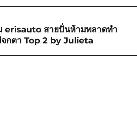
คม erisauto สายปั่นห้ามพลาดทำ
ม่จกตา Top 2 by Julieta