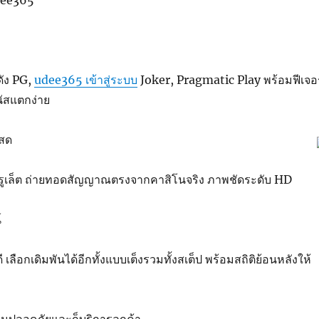
dee365
ัง PG,
udee365 เข้าสู่ระบบ
Joker, Pragmatic Play พร้อมฟีเจอร
นัสแตกง่าย
์สด
ร รูเล็ต ถ่ายทอดสัญญาณตรงจากคาสิโนจริง ภาพชัดระดับ HD
์
เลือกเดิมพันได้อีกทั้งแบบเต็งรวมทั้งสเต็ป พร้อมสถิติย้อนหลังให้