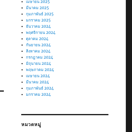
เมษายน 2025
มีนาคม 2025
กุมภาพันธ์ 2025
มกราคม 2025
ธันวาคม 2024
พฤศจิกายน 2024
ตุลาคม 2024
กันยายน 2024
สิงหาคม 2024
กรกฎาคม 2024
มิถุนายน 2024
พฤษภาคม 2024
เมษายน 2024
มีนาคม 2024
กุมภาพันธ์ 2024
มกราคม 2024
หมวดหมู่