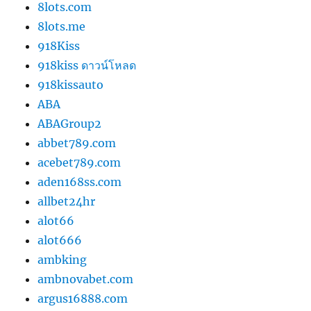
8lots.com
8lots.me
918Kiss
918kiss ดาวน์โหลด
918kissauto
ABA
ABAGroup2
abbet789.com
acebet789.com
aden168ss.com
allbet24hr
alot66
alot666
ambking
ambnovabet.com
argus16888.com