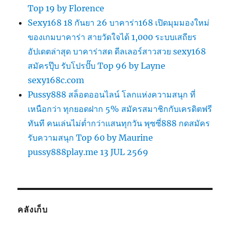
Top 19 by Florence
Sexy168 18 กันยา 26 บาคาร่า168 เปิดมุมมองใหม่
ของเกมบาคาร่า สายวัดใจได้ 1,000 ระบบเสถียร
อัปเดตล่าสุด บาคาร่าสด ดีลเลอร์สาวสวย sexy168
สมัครปุ๊บ รับโปรปั๊บ Top 96 by Layne
sexy168c.com
Pussy888 สล็อตออนไลน์ โลกแห่งความสนุก ที่
เหนือกว่า ทุกยอดฝาก 5% สมัครสมาชิกกับเครดิตฟรี
ทันที คนเล่นไม่ต่ำกว่าแสนทุกวัน พุซซี่888 กดสมัคร
รับความสนุก Top 60 by Maurine
pussy888play.me 13 JUL 2569
คลังเก็บ