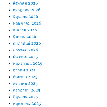
สิงหาคม 2026
กรกฎาคม 2026
มิถุนายน 2026
พฤษภาคม 2026
เมษายน 2026
มีนาคม 2026
กุมภาพันธ์ 2026
มกราคม 2026
ธันวาคม 2025
พฤศจิกายน 2025
ตุลาคม 2025
กันยายน 2025
สิงหาคม 2025
กรกฎาคม 2025
มิถุนายน 2025
พฤษภาคม 2025