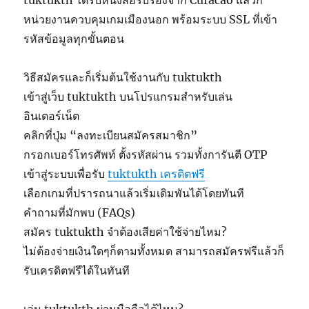
tuktukth ได้รับหนังสือรับรองจาก Curacao แล้วก็
หน่วยงานควบคุมเกมเมืองนอก พร้อมระบบ SSL ที่เข้า
รหัสข้อมูลทุกขั้นตอน
วิธีสมัครและก็เริ่มต้นใช้งานกับ tuktukth
เข้าสู่เว็บ tuktukth บนโปรแกรมสำหรับเล่น
อินเตอร์เน็ต
คลิกที่ปุ่ม “ลงทะเบียนสมัครสมาชิก”
กรอกเบอร์โทรศัพท์ ตั้งรหัสผ่าน รวมทั้งการันตี OTP
เข้าสู่ระบบเพื่อรับ
tuktukth เครดิตฟรี
เลือกเกมที่ปรารถนาแล้วเริ่มเดิมพันได้โดยทันที
คำถามที่มักพบ (FAQs)
สมัคร tuktukth จำต้องเสียค่าใช้จ่ายไหม?
ไม่ต้องจ่ายเงินใดๆก็ตามทั้งหมด สามารถสมัครฟรีแล้วก็
รับเครดิตฟรีได้ในทันที