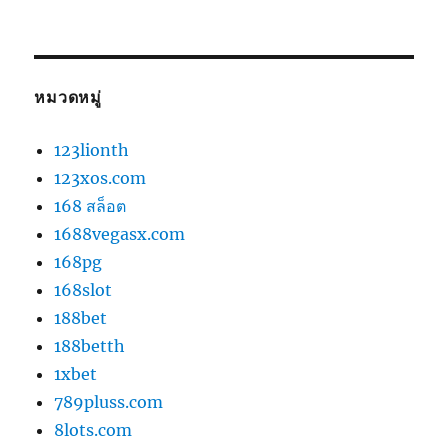
หมวดหมู่
123lionth
123xos.com
168 สล็อต
1688vegasx.com
168pg
168slot
188bet
188betth
1xbet
789pluss.com
8lots.com