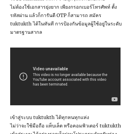
ไม่ต้องใช้เอกสารยุ่งยาก เพียงกรอกเบอร์โทรศัพท์ ตั้ง
รหัสผ่าน แล้วก็การันตี OTP ก็สามารถ สมัคร
tuktukth ได้ในทันที การป้องกันข้อมูลผู้ใช้อยู่ในระดับ
มาตรฐานสากล
เข้าสู่ระบบ tuktukth ได้ทุกหนทุกแห่ง
ไม่ว่าจะใช้มือถือ แท็บเล็ต หรือคอมพิวเตอร์ tuktukth