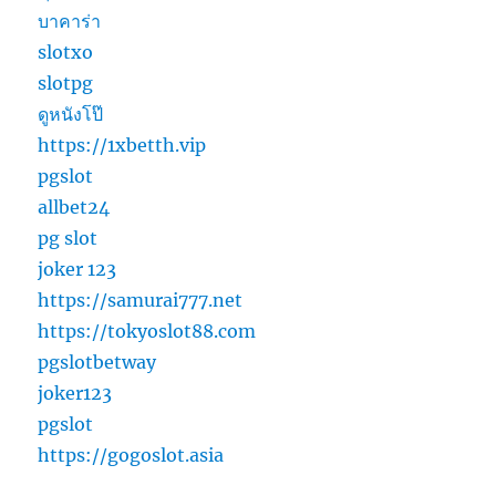
บาคาร่า
slotxo
slotpg
ดูหนังโป๊
https://1xbetth.vip
pgslot
allbet24
pg slot
joker 123
https://samurai777.net
https://tokyoslot88.com
pgslotbetway
joker123
pgslot
https://gogoslot.asia