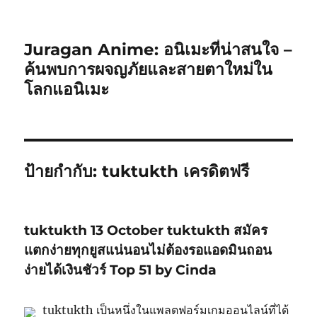
Juragan Anime: อนิเมะที่น่าสนใจ –
ค้นพบการผจญภัยและสายตาใหม่ใน
โลกแอนิเมะ
ป้ายกำกับ:
tuktukth เครดิตฟรี
tuktukth 13 October tuktukth สมัคร
แตกง่ายทุกยูสแน่นอนไม่ต้องรอแอดมินถอน
ง่ายได้เงินชัวร์ Top 51 by Cinda
tuktukth เป็นหนึ่งในแพลตฟอร์มเกมออนไลน์ที่ได้