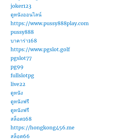
joker123
ดูหนังออนไลน์
https://www.pussy888play.com
pussy888
บาคาร่า168
https://www.pgslot.golf
pgslot77
pg99
fullslotpg
live22
ดูหนัง
ดูหนังฟรี
ดูหนังฟรี
สล็อต168
https://hongkong456.me
สล็อต66