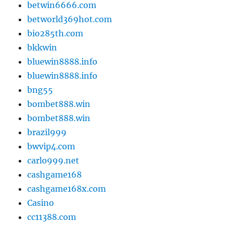
betwin6666.com
betworld369hot.com
bio285th.com
bkkwin
bluewin8888.info
bluewin8888.info
bng55
bombet888.win
bombet888.win
brazil999
bwvip4.com
carlo999.net
cashgame168
cashgame168x.com
Casino
cc11388.com