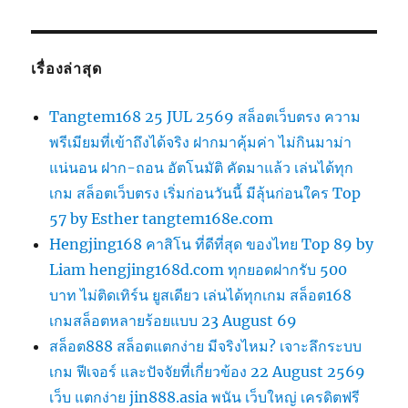
เรื่องล่าสุด
Tangtem168 25 JUL 2569 สล็อตเว็บตรง ความ
พรีเมียมที่เข้าถึงได้จริง ฝากมาคุ้มค่า ไม่กินมาม่า
แน่นอน ฝาก-ถอน อัตโนมัติ คัดมาแล้ว เล่นได้ทุก
เกม สล็อตเว็บตรง เริ่มก่อนวันนี้ มีลุ้นก่อนใคร Top
57 by Esther tangtem168e.com
Hengjing168 คาสิโน ที่ดีที่สุด ของไทย Top 89 by
Liam hengjing168d.com ทุกยอดฝากรับ 500
บาท ไม่ติดเทิร์น ยูสเดียว เล่นได้ทุกเกม สล็อต168
เกมสล็อตหลายร้อยแบบ 23 August 69
สล็อต888 สล็อตแตกง่าย มีจริงไหม? เจาะลึกระบบ
เกม ฟีเจอร์ และปัจจัยที่เกี่ยวข้อง 22 August 2569
เว็บ แตกง่าย jin888.asia พนัน เว็บใหญ่ เครดิตฟรี