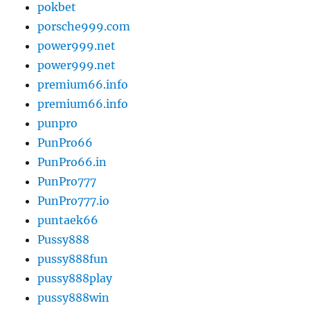
pokbet
porsche999.com
power999.net
power999.net
premium66.info
premium66.info
punpro
PunPro66
PunPro66.in
PunPro777
PunPro777.io
puntaek66
Pussy888
pussy888fun
pussy888play
pussy888win