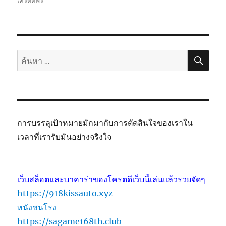
เครดิตฟรี
ค้นห
ค้นหา:
การบรรลุเป้าหมายมักมากับการตัดสินใจของเราใน
เวลาที่เรารับมันอย่างจริงใจ
เว็บสล็อตและบาคาร่าของโครตดีเว็บนี้เล่นแล้วรวยจัดๆ
https://918kissauto.xyz
หนังชนโรง
https://sagame168th.club