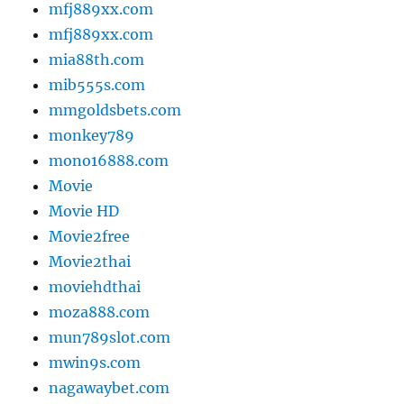
mfj889xx.com
mfj889xx.com
mia88th.com
mib555s.com
mmgoldsbets.com
monkey789
mono16888.com
Movie
Movie HD
Movie2free
Movie2thai
moviehdthai
moza888.com
mun789slot.com
mwin9s.com
nagawaybet.com