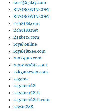
rasri365day.com
RENO88WIN.COM
RENO88WIN.COM
rich8188.com
rich8188.net
rizzbetx.com
royal online
royaleluxee.com
run24pro.com
runway789s.com
s2kgamewin.com
sagame
sagame168
sagame168th
sagame168th.com
sawan888