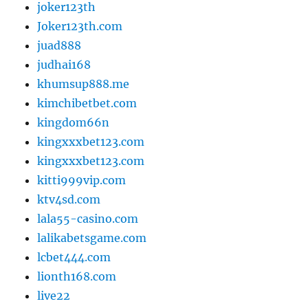
joker123th
Joker123th.com
juad888
judhai168
khumsup888.me
kimchibetbet.com
kingdom66n
kingxxxbet123.com
kingxxxbet123.com
kitti999vip.com
ktv4sd.com
lala55-casino.com
lalikabetsgame.com
lcbet444.com
lionth168.com
live22