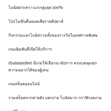
โบนัสฝากคราวแรกสูงสุด 100%
โปรโมชั่นคืนยอดเสียรายสัปดาห์
กิจกรรมแจกโบนัสรวมทั้งของรางวัลในเทศกาลพิเศษ
เกมเดิมพันที่เปิดให้บริการ
thaisiambet มีเกมให้เลือกนานัปการ ครอบคลุมทุก
ความอยากได้ของผู้เล่น:
เกมสล็อตออนไลน์
รวมสล็อตจากค่ายดัง แตกง่าย โบนัสมาก กราฟิกงดงาม