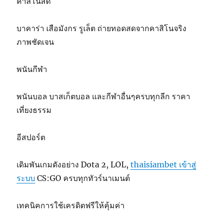
คาสิโนสด
บาคาร่า เสือมังกร รูเล็ต ถ่ายทอดสดจากคาสิโนจริง
ภาพชัดเจน
พนันกีฬา
พนันบอล บาสเก็ตบอล และกีฬาอื่นๆครบทุกลีก ราคา
เที่ยงธรรม
อีสปอร์ต
เดิมพันเกมดังอย่าง Dota 2, LOL,
thaisiambet เข้าสู่
ระบบ
CS:GO ครบทุกทัวร์นาเมนต์
เทคนิคการใช้เครดิตฟรีให้คุ้มค่า