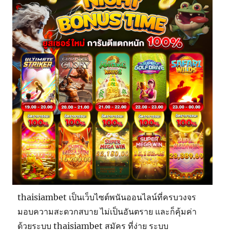
thaisiambet เป็นเว็บไซต์พนันออนไลน์ที่ครบวงจร
มอบความสะดวกสบาย ไม่เป็นอันตราย และก็คุ้มค่า
ด้วยระบบ thaisiambet สมัคร ที่ง่าย ระบบ