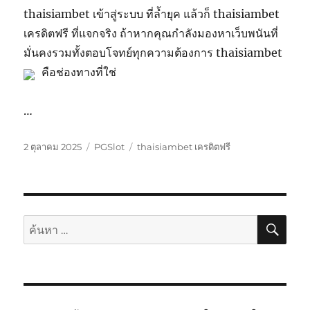
thaisiambet เข้าสู่ระบบ ที่ล้ำยุค แล้วก็ thaisiambet
เครดิตฟรี ที่แจกจริง ถ้าหากคุณกำลังมองหาเว็บพนันที่
มั่นคงรวมทั้งตอบโจทย์ทุกความต้องการ thaisiambet
คือช่องทางที่ใช่
…
เขียน
หมวด
ป้าย
2 ตุลาคม 2025
PGSlot
thaisiambet เครดิตฟรี
เมื่อ
หมู่
กำกับ
ค้นห
ค้นหา: