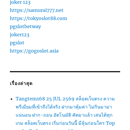
joker 123
https://samurai777.net
https://tokyoslot88.com
pgslotbetway
joker123
pgslot
https://gogoslot.asia
เรื่องล่าสุด
Tangtem168 25 JUL 2569 สล็อตเว็บตรง ความ
พรีเมียมที่เข้าถึงได้จริง ฝากมาคุ้มค่า ไม่กินมาม่า
แน่นอน ฝาก-ถอน อัตโนมัติ คัดมาแล้ว เล่นได้ทุก
เกม สล็อตเว็บตรง เริ่มก่อนวันนี้ มีลุ้นก่อนใคร Top