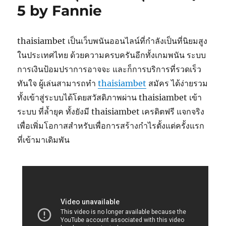
5 by Fannie
thaisiambet เป็นเว็บพนันออนไลน์ที่กำลังเป็นที่นิยมสูง
ในประเทศไทย ด้วยความครบครันอีกทั้งเกมพนัน ระบบ
การเงินป้อมปราการอาจจะ และก็การบริการที่รวดเร็ว
ทันใจ ผู้เล่นสามารถทำ
thaisiambet
สมัคร ได้ง่ายรวม
ทั้งเข้าสู่ระบบได้โดยสวัสดิภาพผ่าน thaisiambet เข้า
ระบบ ที่ล้ำยุค ทั้งยังมี thaisiambet เครดิตฟรี แจกจริง
เพื่อเพิ่มโอกาสสำหรับเพื่อการสร้างกำไรตั้งแต่ครั้งแรก
ที่เข้ามาเดิมพัน