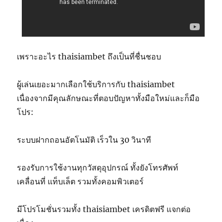
เพราะอะไร thaisiambet ถึงเป็นที่ชื่นชอบ
ผู้เล่นเยอะมากเลือกใช้บริการกับ thaisiambet
เนื่องจากมีคุณลักษณะที่ตอบปัญหาทั้งมือใหม่และก็มือ
โปร:
ระบบฝากถอนอัตโนมัติ เร็วใน 30 วินาที
รองรับการใช้งานทุกวัสดุอุปกรณ์ ทั้งยังโทรศัพท์
เคลื่อนที่ แท็บเล็ต รวมทั้งคอมพิวเตอร์
มีโปรโมชั่นรวมทั้ง thaisiambet เครดิตฟรี แจกต่อ