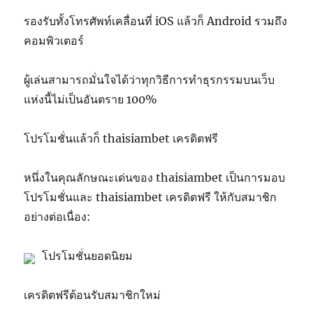
รองรับทั้งโทรศัพท์เคลื่อนที่ iOS แล้วก็ Android รวมถึง
คอมพิวเตอร์
ผู้เล่นสามารถมั่นใจได้ว่าทุกวิธีการทำธุรกรรมบนเว็บ
แห่งนี้ไม่เป็นอันตราย 100%
โปรโมชั่นแล้วก็ thaisiambet เครดิตฟรี
หนึ่งในคุณลักษณะเด่นของ thaisiambet เป็นการมอบ
โปรโมชั่นและ thaisiambet เครดิตฟรี ให้กับสมาชิก
อย่างต่อเนื่อง:
โปรโมชั่นยอดนิยม
เครดิตฟรีต้อนรับสมาชิกใหม่