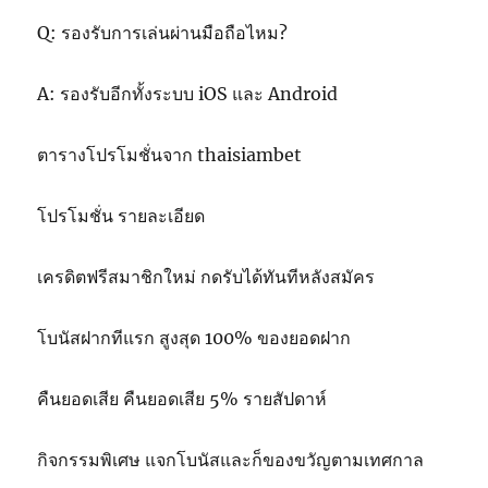
Q: รองรับการเล่นผ่านมือถือไหม?
A: รองรับอีกทั้งระบบ iOS และ Android
ตารางโปรโมชั่นจาก thaisiambet
โปรโมชั่น รายละเอียด
เครดิตฟรีสมาชิกใหม่ กดรับได้ทันทีหลังสมัคร
โบนัสฝากทีแรก สูงสุด 100% ของยอดฝาก
คืนยอดเสีย คืนยอดเสีย 5% รายสัปดาห์
กิจกรรมพิเศษ แจกโบนัสและก็ของขวัญตามเทศกาล