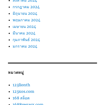
สิงหาคม 2024
กรกฎาคม 2024
มิถุนายน 2024
พฤษภาคม 2024
เมษายน 2024
มีนาคม 2024
กุมภาพันธ์ 2024
มกราคม 2024
หมวดหมู่
123lionth
123xos.com
168 สล็อต
1688vegasx.com