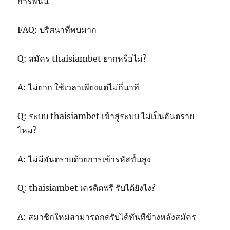
การพนัน
FAQ: ปริศนาที่พบมาก
Q: สมัคร thaisiambet ยากหรือไม่?
A: ไม่ยาก ใช้เวลาเพียงแต่ไม่กี่นาที
Q: ระบบ thaisiambet เข้าสู่ระบบ ไม่เป็นอันตราย
ไหม?
A: ไม่มีอันตรายด้วยการเข้ารหัสขั้นสูง
Q: thaisiambet เครดิตฟรี รับได้ยังไง?
A: สมาชิกใหม่สามารถกดรับได้ทันทีข้างหลังสมัคร