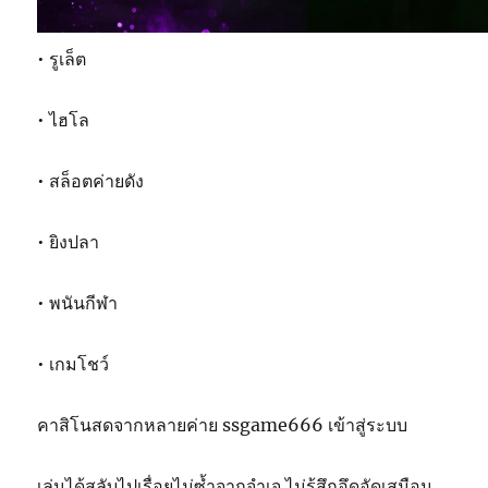
• รูเล็ต
• ไฮโล
• สล็อตค่ายดัง
• ยิงปลา
• พนันกีฬา
• เกมโชว์
คาสิโนสดจากหลายค่าย ssgame666 เข้าสู่ระบบ
เล่นได้สลับไปเรื่อยไม่ซ้ำจากจำเจ ไม่รู้สึกอึดอัดเสมือน