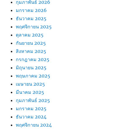
กุมภาพันธ์ 2026
มกราคม 2026
ธันวาคม 2025
พฤศจิกายน 2025
ตุลาคม 2025
กันยายน 2025
สิงหาคม 2025
กรกฎาคม 2025
มิถุนายน 2025
พฤษภาคม 2025
เมษายน 2025
มีนาคม 2025
กุมภาพันธ์ 2025
มกราคม 2025
ธันวาคม 2024
พฤศจิกายน 2024