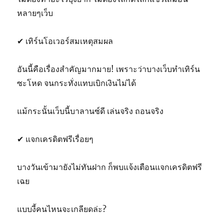
หลายๆเว็บ
✔ เทิร์นโอเวอร์สมเหตุสมผล
อันนี้คือเรื่องสำคัญมากมาย! เพราะว่าบางเว็บทำเทิร์น
ซะโหด จนกระทั่งแทบเบิกเงินไม่ได้
แม้กระนั้นเว็บนี้บาลานซ์ดี เล่นจริง ถอนจริง
✔ แจกเครดิตฟรีเรื่อยๆ
บางวันเข้ามายังไม่ทันฝาก ก็พบแจ้งเตือนแจกเครดิตฟรี
เฉย
แบบงี้คนไหนจะเกลียดล่ะ?