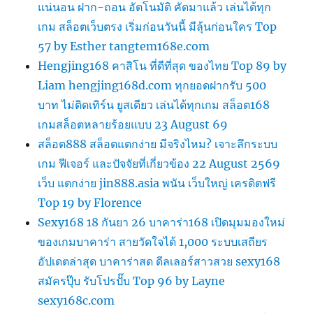
แน่นอน ฝาก-ถอน อัตโนมัติ คัดมาแล้ว เล่นได้ทุก
เกม สล็อตเว็บตรง เริ่มก่อนวันนี้ มีลุ้นก่อนใคร Top
57 by Esther tangtem168e.com
Hengjing168 คาสิโน ที่ดีที่สุด ของไทย Top 89 by
Liam hengjing168d.com ทุกยอดฝากรับ 500
บาท ไม่ติดเทิร์น ยูสเดียว เล่นได้ทุกเกม สล็อต168
เกมสล็อตหลายร้อยแบบ 23 August 69
สล็อต888 สล็อตแตกง่าย มีจริงไหม? เจาะลึกระบบ
เกม ฟีเจอร์ และปัจจัยที่เกี่ยวข้อง 22 August 2569
เว็บ แตกง่าย jin888.asia พนัน เว็บใหญ่ เครดิตฟรี
Top 19 by Florence
Sexy168 18 กันยา 26 บาคาร่า168 เปิดมุมมองใหม่
ของเกมบาคาร่า สายวัดใจได้ 1,000 ระบบเสถียร
อัปเดตล่าสุด บาคาร่าสด ดีลเลอร์สาวสวย sexy168
สมัครปุ๊บ รับโปรปั๊บ Top 96 by Layne
sexy168c.com