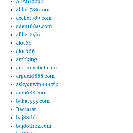
ABAGroup2
abbet789.com
acebet789.com
aden168ss.com
allbet24hr
alot66
alot666
ambking
ambnovabet.com
argus16888.com
askyouwin888 vip
audi688.com
babet555.com
Baccarat
baj88thb
baj88thbz.com