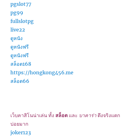
pgslot77
pg99
fullslotpg
live22
ดูหนัง
ดูหนังฟรี
ดูหนังฟรี
สล็อต168
https://hongkong456.me
สล็อต66
เว็บคาสิโนน่าเล่น ทั้ง
สล็อต
และ
บาคาร่า
ตึงจริงแตก
บ่อยมาก
joker123