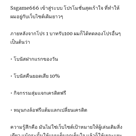
Ssgame666 เข้าสู่ระบบ โปรโมชั่นสุดเร้าใจ ที่ทำให้
ผมอยู่กับเว็บไซต์เดิมยาวๆ
ภายหลังจากโปร 1 บาทรับ100 ผมก็ได้ทดลองโปรอื่นๆ
เป็นต้นว่า
• โบนัสฝากแรกของวัน
• โบนัสคืนยอดเสีย 10%
• กิจกรรมสุ่มแจกเครดิตฟรี
• หมุนกงล้อฟรีแต้มแลกเปลี่ยนเครดิต
ความรู้สึกคือ มันไม่ใช่เว็บไซต์เป้าหมายให้ผู้เล่นเติมสิ่ง
เดียว แม้กระนั้นให้แบบเต็มอกเต็มใจ แล้วก็ให้เยอะแยะ