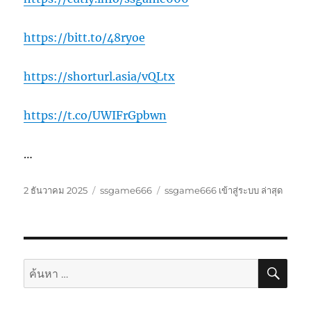
https://bitt.to/48ryoe
https://shorturl.asia/vQLtx
https://t.co/UWIFrGpbwn
…
เขียน
หมวด
ป้าย
2 ธันวาคม 2025
ssgame666
ssgame666 เข้าสู่ระบบ ล่าสุด
เมื่อ
หมู่
กำกับ
ค้นห
ค้นหา: