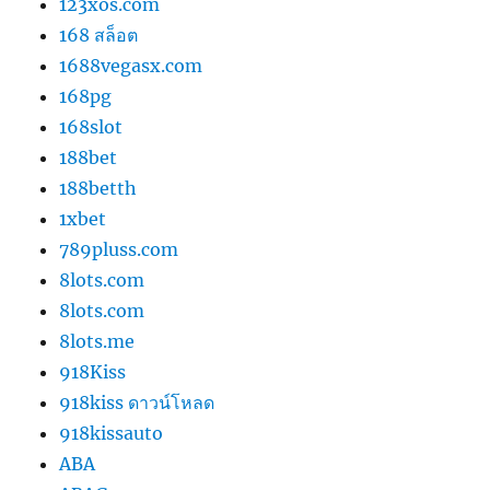
123xos.com
168 สล็อต
1688vegasx.com
168pg
168slot
188bet
188betth
1xbet
789pluss.com
8lots.com
8lots.com
8lots.me
918Kiss
918kiss ดาวน์โหลด
918kissauto
ABA