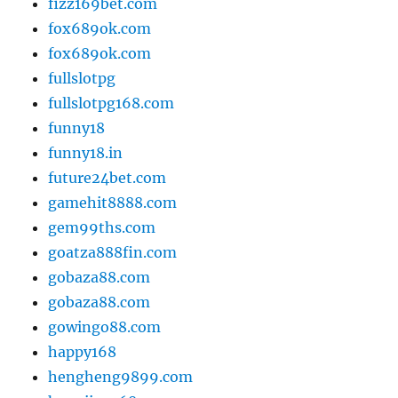
fizz169bet.com
fox689ok.com
fox689ok.com
fullslotpg
fullslotpg168.com
funny18
funny18.in
future24bet.com
gamehit8888.com
gem99ths.com
goatza888fin.com
gobaza88.com
gobaza88.com
gowingo88.com
happy168
hengheng9899.com