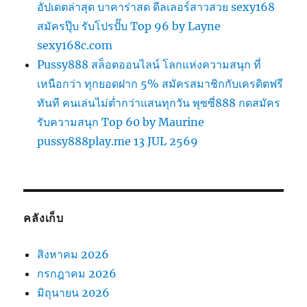
อัปเดตล่าสุด บาคาร่าสด ดีลเลอร์สาวสวย sexy168
สมัครปุ๊บ รับโปรปั๊บ Top 96 by Layne
sexy168c.com
Pussy888 สล็อตออนไลน์ โลกแห่งความสนุก ที่
เหนือกว่า ทุกยอดฝาก 5% สมัครสมาชิกกับเครดิตฟรี
ทันที คนเล่นไม่ต่ำกว่าแสนทุกวัน พุซซี่888 กดสมัคร
รับความสนุก Top 60 by Maurine
pussy888play.me 13 JUL 2569
คลังเก็บ
สิงหาคม 2026
กรกฎาคม 2026
มิถุนายน 2026