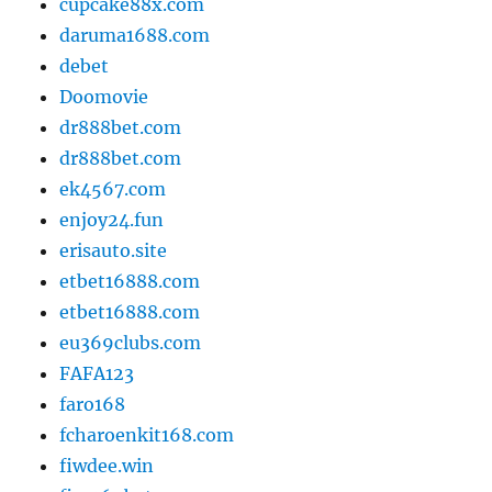
cupcake88x.com
daruma1688.com
debet
Doomovie
dr888bet.com
dr888bet.com
ek4567.com
enjoy24.fun
erisauto.site
etbet16888.com
etbet16888.com
eu369clubs.com
FAFA123
faro168
fcharoenkit168.com
fiwdee.win