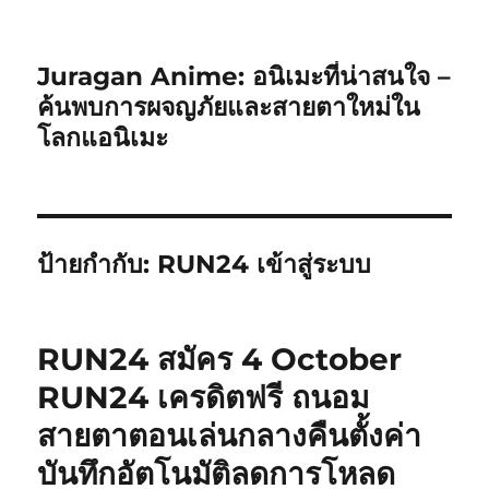
Juragan Anime: อนิเมะที่น่าสนใจ –
ค้นพบการผจญภัยและสายตาใหม่ใน
โลกแอนิเมะ
ป้ายกำกับ:
RUN24 เข้าสู่ระบบ
RUN24 สมัคร 4 October
RUN24 เครดิตฟรี ถนอม
สายตาตอนเล่นกลางคืนตั้งค่า
บันทึกอัตโนมัติลดการโหลด