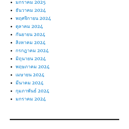
มกราคม 2025
ธันวาคม 2024
พฤศจิกายน 2024
ตุลาคม 2024
กันยายน 2024
สิงหาคม 2024
กรกฎาคม 2024
มิถุนายน 2024
พฤษภาคม 2024
เมษายน 2024
มีนาคม 2024
กุมภาพันธ์ 2024
มกราคม 2024