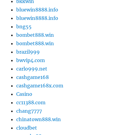
bkkwin
bluewin8888.info
bluewin8888.info
bng55
bombet888.win
bombet888.win
brazil999
bwvip4.com
carlo999.net
cashgame168
cashgame168x.com
Casino
cc11388.com
chang7777
chinatown888.win
cloudbet