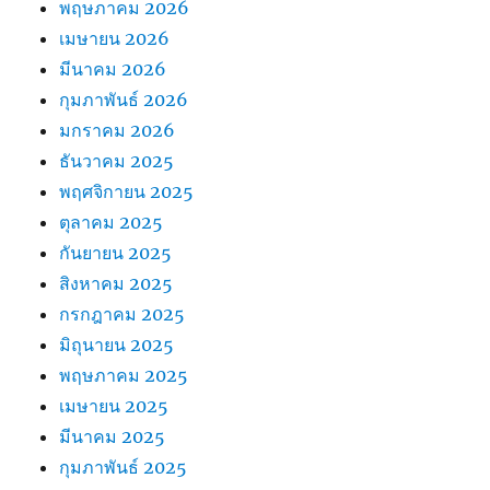
พฤษภาคม 2026
เมษายน 2026
มีนาคม 2026
กุมภาพันธ์ 2026
มกราคม 2026
ธันวาคม 2025
พฤศจิกายน 2025
ตุลาคม 2025
กันยายน 2025
สิงหาคม 2025
กรกฎาคม 2025
มิถุนายน 2025
พฤษภาคม 2025
เมษายน 2025
มีนาคม 2025
กุมภาพันธ์ 2025