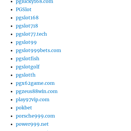
pglucky168.com
PGSlot
pgslot168
pgslot718
pgslot77.tech
pgslot99
pgslot999bets.com
pgslotfish
pgslotgolf
pgslotth
pgx62game.com
pgzeus88win.com
play97vip.com
pokbet
porsche999.com
power999.net