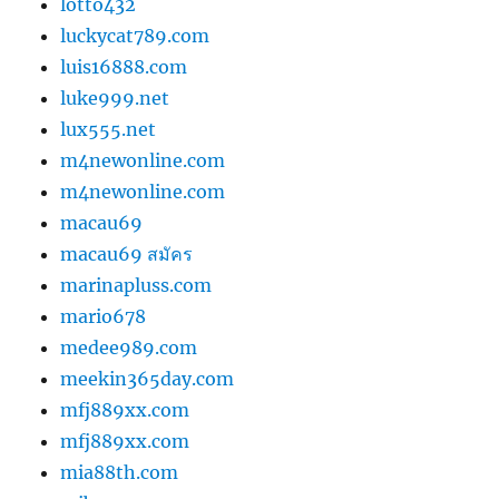
lotto432
luckycat789.com
luis16888.com
luke999.net
lux555.net
m4newonline.com
m4newonline.com
macau69
macau69 สมัคร
marinapluss.com
mario678
medee989.com
meekin365day.com
mfj889xx.com
mfj889xx.com
mia88th.com