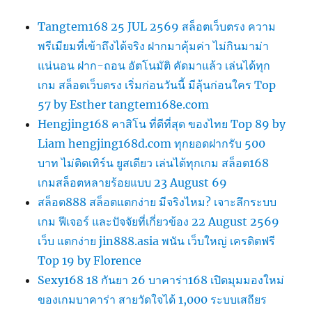
Tangtem168 25 JUL 2569 สล็อตเว็บตรง ความ
พรีเมียมที่เข้าถึงได้จริง ฝากมาคุ้มค่า ไม่กินมาม่า
แน่นอน ฝาก-ถอน อัตโนมัติ คัดมาแล้ว เล่นได้ทุก
เกม สล็อตเว็บตรง เริ่มก่อนวันนี้ มีลุ้นก่อนใคร Top
57 by Esther tangtem168e.com
Hengjing168 คาสิโน ที่ดีที่สุด ของไทย Top 89 by
Liam hengjing168d.com ทุกยอดฝากรับ 500
บาท ไม่ติดเทิร์น ยูสเดียว เล่นได้ทุกเกม สล็อต168
เกมสล็อตหลายร้อยแบบ 23 August 69
สล็อต888 สล็อตแตกง่าย มีจริงไหม? เจาะลึกระบบ
เกม ฟีเจอร์ และปัจจัยที่เกี่ยวข้อง 22 August 2569
เว็บ แตกง่าย jin888.asia พนัน เว็บใหญ่ เครดิตฟรี
Top 19 by Florence
Sexy168 18 กันยา 26 บาคาร่า168 เปิดมุมมองใหม่
ของเกมบาคาร่า สายวัดใจได้ 1,000 ระบบเสถียร