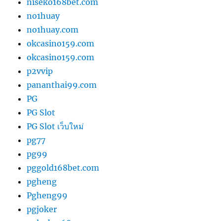
niseko168bet.com
no1huay
no1huay.com
okcasino159.com
okcasino159.com
p2vvip
pananthai99.com
PG
PG Slot
PG Slot เว็บใหม่
pg77
pg99
pggold168bet.com
pgheng
Pgheng99
pgjoker