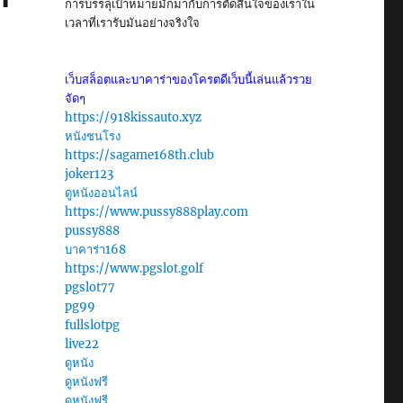
การบรรลุเป้าหมายมักมากับการตัดสินใจของเราใน
เวลาที่เรารับมันอย่างจริงใจ
เว็บสล็อตและบาคาร่าของโครตดีเว็บนี้เล่นแล้วรวย
จัดๆ
https://918kissauto.xyz
หนังชนโรง
https://sagame168th.club
joker123
ดูหนังออนไลน์
https://www.pussy888play.com
pussy888
บาคาร่า168
https://www.pgslot.golf
pgslot77
pg99
fullslotpg
live22
ดูหนัง
ดูหนังฟรี
ดูหนังฟรี