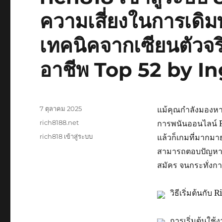
ความเสี่ยงในการเดิม
เทคนิคจากเซียนตัวจริ
อาชีพ Top 52 by In
เขียน
7 ตุลาคม 2025
แม้คุณกำลังมองหาว
เมื่อ
หมวด
rich8188.net
การพนันออนไลน์ Ri
หมู่
ป้าย
rich818 เข้าสู่ระบบ
แล้วก็เกมที่มากมาย
กำกับ
สามารถตอบปัญหานัก
สมัคร จนกระทั่งกา
วิธีเริ่มต้นกั
การเริ่มต้นใช้ง