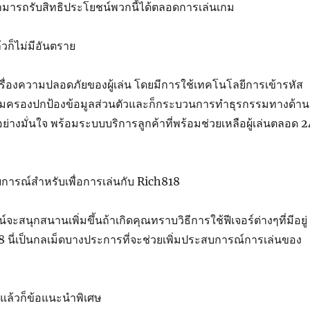
ารถรับสิทธิประโยชน์พวกนี้ได้ตลอดการเล่นเกม
้วก็ไม่มีอันตราย
รื่องความปลอดภัยของผู้เล่น โดยมีการใช้เทคโนโลยีการเข้ารหัส
ื่อคุ้มครองปกป้องข้อมูลส่วนตัวและก็กระบวนการทำธุรกรรมทางด้าน
ย่างมั่นใจ พร้อมระบบบริการลูกค้าที่พร้อมช่วยเหลือผู้เล่นตลอด 2
การณ์สำหรับเพื่อการเล่นกับ Rich818
ะสนุกสนานเพิ่มขึ้นถ้าเกิดคุณทราบวิธีการใช้ฟีเจอร์ต่างๆที่มีอยู่
8 นี่เป็นกลเม็ดบางประการที่จะช่วยเพิ่มประสบการณ์การเล่นของ
นแล้วก็ข้อแนะนำพิเศษ