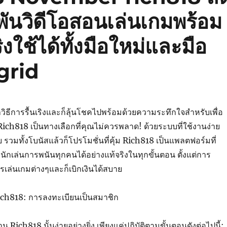
พันวิดีโอสอนเล่นเกมพร้อม
งใช้ได้ทั้งมือใหม่และมือ
grid
ิธีการรื้นเริงและก็ลุ้นโชคไปพร้อมด้วยความระทึกใจสำหรับเพื่อ
ch818 เป็นทางเลือกที่คุณไม่ควรพลาด! ด้วยระบบที่ใช้งานง่าย
 รวมทั้งโบนัสแล้วก็โปรโมชั่นที่คุ้ม Rich818 เป็นแพลตฟอร์มที่
เล่นการพนันทุกคนได้อย่างแท้จริงในทุกขั้นตอน ตั้งแต่การ
รเล่นเกมต่างๆและก็เบิกเงินได้สบาย
บ Rich818: การลงทะเบียนเป็นสมาชิก
าน Rich818 นั้นง่ายอย่างยิ่ง เพียงแค่ปฏิบัติตามขั้นตอนดังต่อไปนี้: