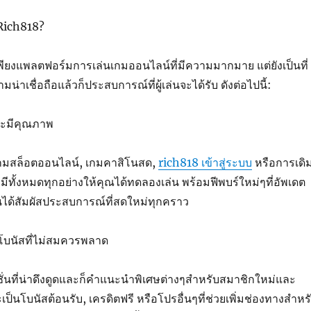
Rich818?
เพียงแพลตฟอร์มการเล่นเกมออนไลน์ที่มีความมากมาย แต่ยังเป็นที่
ามน่าเชื่อถือแล้วก็ประสบการณ์ที่ผู้เล่นจะได้รับ ดังต่อไปนี้:
ละมีคุณภาพ
กมสล็อตออนไลน์, เกมคาสิโนสด,
rich818 เข้าสู่ระบบ
หรือการเดิ
มีทั้งหมดทุกอย่างให้คุณได้ทดลองเล่น พร้อมฟีพบร์ใหม่ๆที่อัพเดต
ล่นได้สัมผัสประสบการณ์ที่สดใหม่ทุกคราว
็โบนัสที่ไม่สมควรพลาด
ั่นที่น่าดึงดูดและก็คำแนะนำพิเศษต่างๆสำหรับสมาชิกใหม่และ
ะเป็นโบนัสต้อนรับ, เครดิตฟรี หรือโปรอื่นๆที่ช่วยเพิ่มช่องทางสำหร