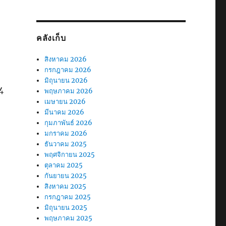
คลังเก็บ
สิงหาคม 2026
กรกฎาคม 2026
มิถุนายน 2026
4
พฤษภาคม 2026
เมษายน 2026
มีนาคม 2026
กุมภาพันธ์ 2026
มกราคม 2026
ธันวาคม 2025
พฤศจิกายน 2025
ตุลาคม 2025
กันยายน 2025
สิงหาคม 2025
กรกฎาคม 2025
มิถุนายน 2025
พฤษภาคม 2025