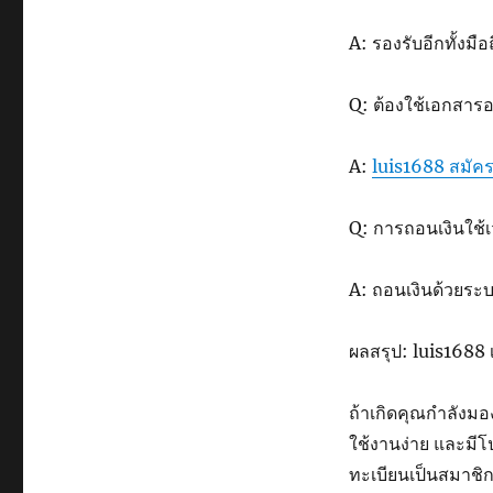
A: รองรับอีกทั้งม
Q: ต้องใช้เอกสา
A:
luis1688 สมัค
Q: การถอนเงินใช้
A: ถอนเงินด้วยระบบ
ผลสรุป: luis1688 
ถ้าเกิดคุณกำลังม
ใช้งานง่าย และมีโ
ทะเบียนเป็นสมาชิก l