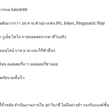
ิการบน luis1688
ยดังมากกว่า 20 ค่าย ตัวอย่างเช่น PG, Joker, Pragmatic Play
า รูเล็ต ไฮโล ถ่ายทอดสดจากคาสิโนจริง
ออนไลน์ บาส มวย และก็กีฬาอื่นๆ
ทย ลอตเตอรี่ลาว ลอตเตอรี่ฮานอย
ภัยรวมทั้งเร็ว
ล้ำสมัย ดำเนินงานภายใน 30 วินาที ไม่มีอย่างต่ำ รองรับแบงค์ชั้น