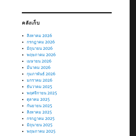
คลังเก็บ
สิงหาคม 2026
กรกฎาคม 2026
มิถุนายน 2026
พฤษภาคม 2026
เมษายน 2026
มีนาคม 2026
กุมภาพันธ์ 2026
มกราคม 2026
ธันวาคม 2025
พฤศจิกายน 2025
ตุลาคม 2025
กันยายน 2025
สิงหาคม 2025
กรกฎาคม 2025
มิถุนายน 2025
พฤษภาคม 2025