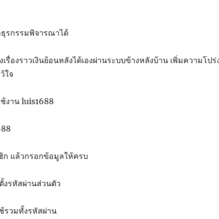
าธุรกรรมพิจารณาได้
ื่องราวเงินย้อนหลังได้เองผ่านระบบข้างหลังบ้าน เพิ่มความโปร่
ว้ใจ
่มใช้งาน luis1688
1688
ชิก แล้วกรอกข้อมูลให้ครบ
ั้งรหัสผ่านส่วนตัว
ใช้รวมทั้งรหัสผ่าน