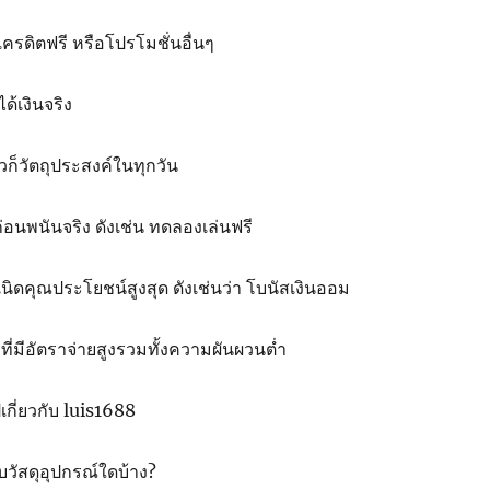
เครดิตฟรี หรือโปรโมชั่นอื่นๆ
ด้เงินจริง
ก็วัตถุประสงค์ในทุกวัน
่อนพนันจริง ดังเช่น ทดลองเล่นฟรี
นิดคุณประโยชน์สูงสุด ดังเช่นว่า โบนัสเงินออม
ี่มีอัตราจ่ายสูงรวมทั้งความผันผวนต่ำ
เกี่ยวกับ luis1688
บวัสดุอุปกรณ์ใดบ้าง?