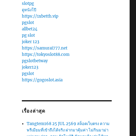
slotpg
ดูหนังโป๊
https://1xbetth.vip
pgslot
allbet24
pg slot
joker 123
https://samurai777.net
https://tokyoslot88.com
pgslotbetway
joker123
pgslot
https://gogoslot.asia
เรื่องล่าสุด
Tangtem168 25 JUL 2569 สล็อตเว็บตรง ความ
พรีเมียมที่เข้าถึงได้จริง ฝากมาคุ้มค่า ไม่กินมาม่า