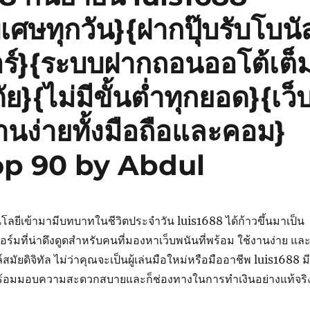
ิเศษทุกวัน}{ฝากปุ๊บรับโบนั
เวอร์}{ระบบฝากถอนออโต้เต็
}{ไม่มีขั้นต่ำทุกยอด}{เว็
้งานง่ายทั้งมือถือและคอม}
Top 90 by Abdul
โลยีเข้ามามีบทบาทในชีวิตประจำวัน luis1688 ได้ก้าวขึ้นมาเป็น
ร์มที่น่าดึงดูดสำหรับคนที่มองหาเว็บพนันที่พร้อม ใช้งานง่าย และ
มัยดิจิทัล ไม่ว่าคุณจะเป็นผู้เล่นมือใหม่หรือมืออาชีพ luis1688 มี
ร พร้อมมอบความสะดวกสบายและก็ช่องทางในการทำเงินอย่างแท้จริ