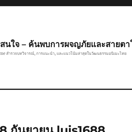
่าสนใจ – ค้นพบการผจญภัยและสายตา
ime สำรวจบทวิจารณ์, การแนะนำ, และแนวโน้มล่าสุดในวัฒนธรรมอนิเมะไทย
บ 8 กันยายน luis1688