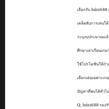
เลือกรับ luis1688 
เคล็ดลับการเล่นให้ไ
ระบุงบประมาณแล้ว
ศึกษาเล่าเรียนเกมก
ใช้โปรโมชั่นให้กำเ
เลือกเล่นเฉพาะเกมท
ปัญหาที่พบได้ทั่วไป
Q: luis1688 รองรั