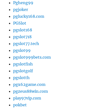
Pgheng99
pgjoker
pglucky168.com
PGSlot
pgslot168
pgslot718
pgslot77.tech
pgslot99
pgslot999bets.com
pgslotfish
pgslotgolf
pgslotth
pgx62game.com
pgzeus88win.com
play97vip.com
pokbet