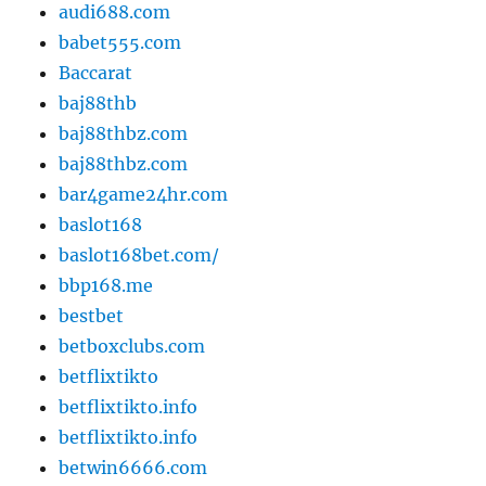
audi688.com
babet555.com
Baccarat
baj88thb
baj88thbz.com
baj88thbz.com
bar4game24hr.com
baslot168
baslot168bet.com/
bbp168.me
bestbet
betboxclubs.com
betflixtikto
betflixtikto.info
betflixtikto.info
betwin6666.com