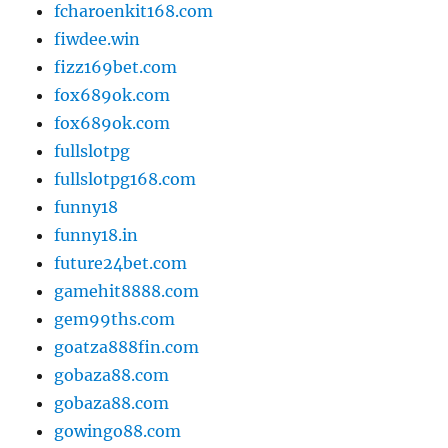
fcharoenkit168.com
fiwdee.win
fizz169bet.com
fox689ok.com
fox689ok.com
fullslotpg
fullslotpg168.com
funny18
funny18.in
future24bet.com
gamehit8888.com
gem99ths.com
goatza888fin.com
gobaza88.com
gobaza88.com
gowingo88.com