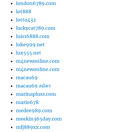
london6789.com
lot888
lotto432
luckycat789.com
luis16888.com
luke999.net
lux555.net
m4newonline.com
m4newonline.com
macau69
macau69 สมัคร
marinapluss.com
mario678
medee989.com
meekin365day.com
mfj889xx.com