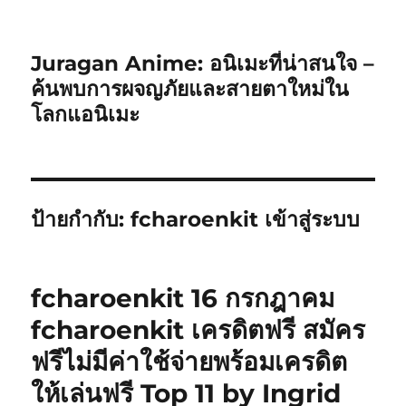
Juragan Anime: อนิเมะที่น่าสนใจ –
ค้นพบการผจญภัยและสายตาใหม่ใน
โลกแอนิเมะ
ป้ายกำกับ:
fcharoenkit เข้าสู่ระบบ
fcharoenkit 16 กรกฎาคม
fcharoenkit เครดิตฟรี สมัคร
ฟรีไม่มีค่าใช้จ่ายพร้อมเครดิต
ให้เล่นฟรี Top 11 by Ingrid