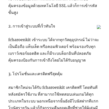
คุ้มครองข้อมูลด้วยเทคโนโลยี SSL แล้วก็การเข้ารหัส
ขั้นสูง
2. การเข้าสู่ระบบที่เร็วทันใจ
fcharoenkit เข้าระบบ ได้จากทุกวัสดุอุปกรณ์ ไม่ว่าจะ
เป็นมือถือ แท็บเล็ต หรือคอมพิวเตอร์ พร้อมรองรับทุก
เบราว์เซอร์ยอดฮิต และก็มีระบบล็อกอินที่ปลอดภัย
คุ้มครองป้องกันการเข้าถึงโดยไม่ได้รับอนุญาต
3. โปรโมชั่นและเครดิตฟรีสุดคุ้ม
สมาชิกใหม่จะได้รับ fcharoenkit เครดิตฟรี โดยทันที
หลังสมัครใช้งาน ที่สามารถใช้ทดสอบเล่นเกมได้ทุก
ประเภทในระบบ นอกเหนือจากนั้นยังมีโบนัสฝากทีแรก
โบนัสรายวัน แล้วก็กิจกรรมคืนยอดเสียที่ช่วยให้ผู้เล่นมี