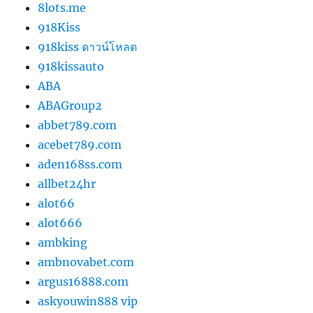
8lots.me
918Kiss
918kiss ดาวน์โหลด
918kissauto
ABA
ABAGroup2
abbet789.com
acebet789.com
aden168ss.com
allbet24hr
alot66
alot666
ambking
ambnovabet.com
argus16888.com
askyouwin888 vip