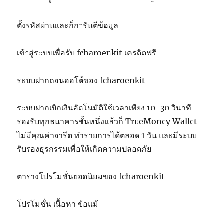
ตั้งรหัสผ่านและก็การันตีข้อมูล
เข้าสู่ระบบเพื่อรับ fcharoenkit เครดิตฟรี
ระบบฝากถอนออโต้ของ fcharoenkit
ระบบฝากเบิกเงินอัตโนมัติใช้เวลาเพียง 10-30 วินาที
รองรับทุกธนาคารชั้นหนึ่งแล้วก็ TrueMoney Wallet
ไม่มีคุณค่าจารีต ทำรายการได้ตลอด 1 วัน และมีระบบ
รับรองธุรกรรมเพื่อให้เกิดความปลอดภัย
ตารางโปรโมชั่นยอดนิยมของ fcharoenkit
โปรโมชั่น เนื้อหา ข้อแม้