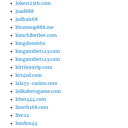
Joker123th.com
juad888
judhai168
khumsup888.me
kimchibetbet.com
kingdom66n
kingxxxbet123.com
kingxxxbet123.com
kitti999vip.com
ktv4sd.com
lala55-casino.com
lalikabetsgame.com
lcbet444.com
lionth168.com
live22
london45