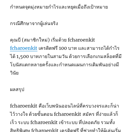
กำหนดจุดมุ่งหมายกำไรและหยุดเมื่อถึงเป้าหมาย
กรณีศึกษาจากผู้เล่นจริง
คุณบี (สมาชิกใหม่) เริ่มด้วย fcharoenkit
fcharoenkit
เครดิตฟรี 100 บาท และสามารถได้กำไร
ได้ 1,500 บาทภายในสามวัน ด้วยการเลือกเกมสล็อตที่มี
โบนัสแตกหลายครั้งและกำหนดแผนการเดิมพันอย่างมี
วินัย
ผลสรุป
fcharoenkit คือเว็บพนันออนไลน์ที่ครบวงจรและก็น่า
ไว้วางใจ ด้วยขั้นตอน fcharoenkit สมัคร ที่ง่ายแล้วก็
เร็ว ระบบ fcharoenkit เข้าระบบ ที่ปลอดภัย รวมทั้ง
สิทธิพิเศษ fcharoenkit เครดิตฟรี ที่ช่วยทำให้ผู้เล่นเริ่ม