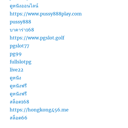
ดูหนังออนไลน์
https://www.pussy888play.com
pussy888
บาคาร่า168
https://www.pgslot.golf
pgslot77
pg99
fullslotpg
live22
ดูหนัง
ดูหนังฟรี
ดูหนังฟรี
สล็อต168
https://hongkong456.me
สล็อต66