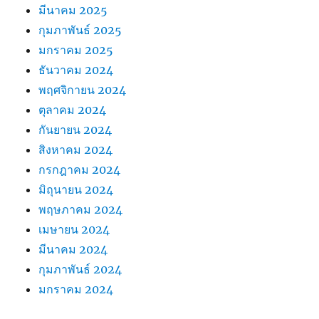
มีนาคม 2025
กุมภาพันธ์ 2025
มกราคม 2025
ธันวาคม 2024
พฤศจิกายน 2024
ตุลาคม 2024
กันยายน 2024
สิงหาคม 2024
กรกฎาคม 2024
มิถุนายน 2024
พฤษภาคม 2024
เมษายน 2024
มีนาคม 2024
กุมภาพันธ์ 2024
มกราคม 2024