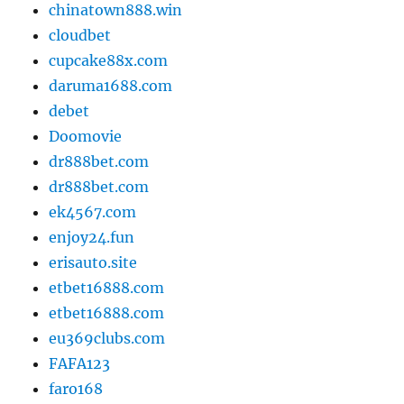
chinatown888.win
cloudbet
cupcake88x.com
daruma1688.com
debet
Doomovie
dr888bet.com
dr888bet.com
ek4567.com
enjoy24.fun
erisauto.site
etbet16888.com
etbet16888.com
eu369clubs.com
FAFA123
faro168