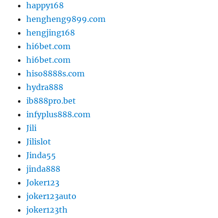
happy168
hengheng9899.com
hengjing168
hi6bet.com
hi6bet.com
hiso8888s.com
hydra888
ib888pro.bet
infyplus888.com
Jili
Jilislot
Jinda55
jinda888
Joker123
joker123auto
joker123th