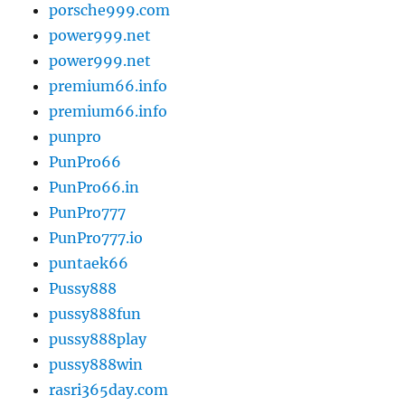
porsche999.com
power999.net
power999.net
premium66.info
premium66.info
punpro
PunPro66
PunPro66.in
PunPro777
PunPro777.io
puntaek66
Pussy888
pussy888fun
pussy888play
pussy888win
rasri365day.com