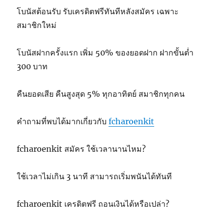
โบนัสต้อนรับ รับเครดิตฟรีทันทีหลังสมัคร เฉพาะ
สมาชิกใหม่
โบนัสฝากครั้งแรก เพิ่ม 50% ของยอดฝาก ฝากขั้นต่ำ
300 บาท
คืนยอดเสีย คืนสูงสุด 5% ทุกอาทิตย์ สมาชิกทุกคน
คำถามที่พบได้มากเกี่ยวกับ
fcharoenkit
fcharoenkit สมัคร ใช้เวลานานไหม?
ใช้เวลาไม่เกิน 3 นาที สามารถเริ่มพนันได้ทันที
fcharoenkit เครดิตฟรี ถอนเงินได้หรือเปล่า?