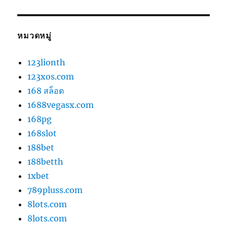
หมวดหมู่
123lionth
123xos.com
168 สล็อต
1688vegasx.com
168pg
168slot
188bet
188betth
1xbet
789pluss.com
8lots.com
8lots.com