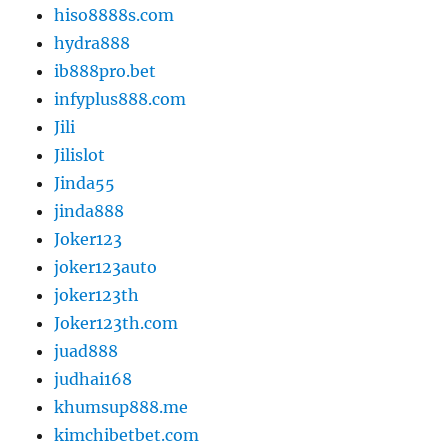
hiso8888s.com
hydra888
ib888pro.bet
infyplus888.com
Jili
Jilislot
Jinda55
jinda888
Joker123
joker123auto
joker123th
Joker123th.com
juad888
judhai168
khumsup888.me
kimchibetbet.com