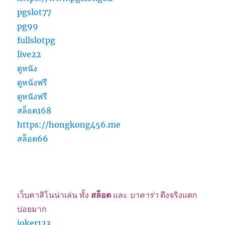
pgslot77
pg99
fullslotpg
live22
ดูหนัง
ดูหนังฟรี
ดูหนังฟรี
สล็อต168
https://hongkong456.me
สล็อต66
เว็บคาสิโนน่าเล่น ทั้ง
สล็อต
และ
บาคาร่า
ตึงจริงแตก
บ่อยมาก
joker123