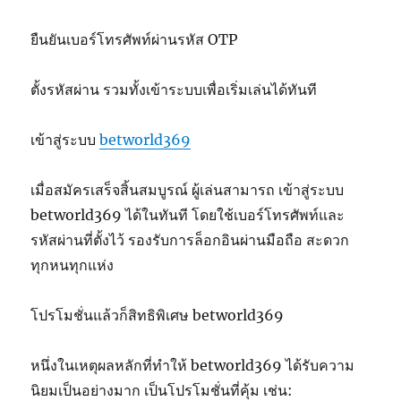
ยืนยันเบอร์โทรศัพท์ผ่านรหัส OTP
ตั้งรหัสผ่าน รวมทั้งเข้าระบบเพื่อเริ่มเล่นได้ทันที
เข้าสู่ระบบ
betworld369
เมื่อสมัครเสร็จสิ้นสมบูรณ์ ผู้เล่นสามารถ เข้าสู่ระบบ
betworld369 ได้ในทันที โดยใช้เบอร์โทรศัพท์และ
รหัสผ่านที่ตั้งไว้ รองรับการล็อกอินผ่านมือถือ สะดวก
ทุกหนทุกแห่ง
โปรโมชั่นแล้วก็สิทธิพิเศษ betworld369
หนึ่งในเหตุผลหลักที่ทำให้ betworld369 ได้รับความ
นิยมเป็นอย่างมาก เป็นโปรโมชั่นที่คุ้ม เช่น: