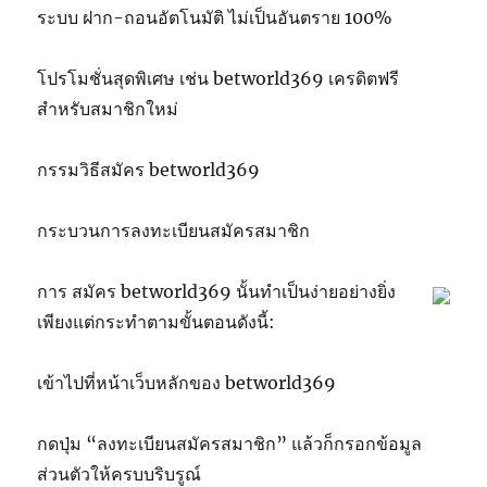
ระบบ ฝาก-ถอนอัตโนมัติ ไม่เป็นอันตราย 100%
โปรโมชั่นสุดพิเศษ เช่น betworld369 เครดิตฟรี
สำหรับสมาชิกใหม่
กรรมวิธีสมัคร betworld369
กระบวนการลงทะเบียนสมัครสมาชิก
การ สมัคร betworld369 นั้นทำเป็นง่ายอย่างยิ่ง
เพียงแต่กระทำตามขั้นตอนดังนี้:
เข้าไปที่หน้าเว็บหลักของ betworld369
กดปุ่ม “ลงทะเบียนสมัครสมาชิก” แล้วก็กรอกข้อมูล
ส่วนตัวให้ครบบริบรูณ์