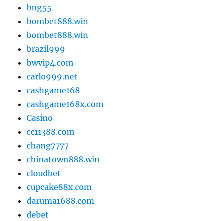
bng55
bombet888.win
bombet888.win
brazil999
bwvip4.com
carlo999.net
cashgame168
cashgame168x.com
Casino
cc11388.com
chang7777
chinatown888.win
cloudbet
cupcake88x.com
daruma1688.com
debet