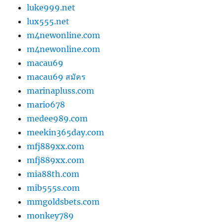
luke999.net
lux555.net
m4newonline.com
m4newonline.com
macau69
macau69 สมัคร
marinapluss.com
mario678
medee989.com
meekin365day.com
mfj889xx.com
mfj889xx.com
mia88th.com
mib555s.com
mmgoldsbets.com
monkey789