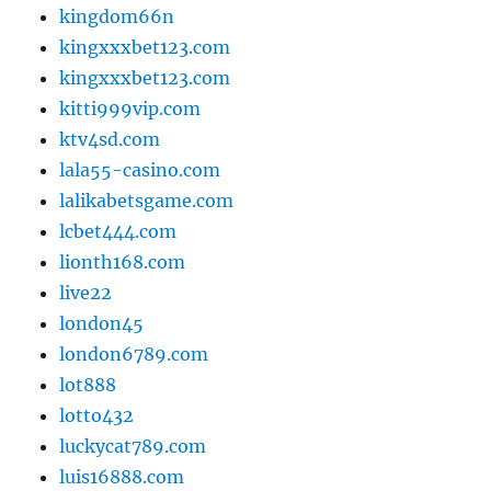
kingdom66n
kingxxxbet123.com
kingxxxbet123.com
kitti999vip.com
ktv4sd.com
lala55-casino.com
lalikabetsgame.com
lcbet444.com
lionth168.com
live22
london45
london6789.com
lot888
lotto432
luckycat789.com
luis16888.com