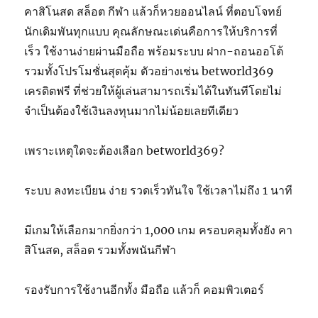
คาสิโนสด สล็อต กีฬา แล้วก็หวยออนไลน์ ที่ตอบโจทย์
นักเดิมพันทุกแบบ คุณลักษณะเด่นคือการให้บริการที่
เร็ว ใช้งานง่ายผ่านมือถือ พร้อมระบบ ฝาก-ถอนออโต้
รวมทั้งโปรโมชั่นสุดคุ้ม ตัวอย่างเช่น betworld369
เครดิตฟรี ที่ช่วยให้ผู้เล่นสามารถเริ่มได้ในทันทีโดยไม่
จำเป็นต้องใช้เงินลงทุนมากไม่น้อยเลยทีเดียว
เพราะเหตุใดจะต้องเลือก betworld369?
ระบบ ลงทะเบียน ง่าย รวดเร็วทันใจ ใช้เวลาไม่ถึง 1 นาที
มีเกมให้เลือกมากยิ่งกว่า 1,000 เกม ครอบคลุมทั้งยัง คา
สิโนสด, สล็อต รวมทั้งพนันกีฬา
รองรับการใช้งานอีกทั้ง มือถือ แล้วก็ คอมพิวเตอร์