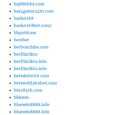
baj88thbz.com
bar4game24hr.com
baslot168
baslot168bet.com/
bbp168.me
bestbet
betboxclubs.com
betflixtikto
betflixtikto.info
betflixtikto.info
betwin6666.com
betworld369hot.com
bio285th.com
bkkwin
bluewin8888.info
bluewin8888.info