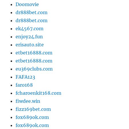
Doomovie
dr888bet.com
dr888bet.com
ek4567.com
enjoy24.fun
erisauto.site
etbet16888.com
etbet16888.com
eu369clubs.com
FAFA123
faro168
fcharoenkit168.com
fiwdee.win
fizz169bet.com
fox689ok.com
fox689ok.com