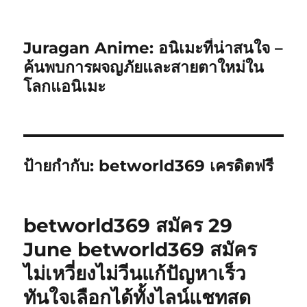
Juragan Anime: อนิเมะที่น่าสนใจ –
ค้นพบการผจญภัยและสายตาใหม่ใน
โลกแอนิเมะ
ป้ายกำกับ:
betworld369 เครดิตฟรี
betworld369 สมัคร 29
June betworld369 สมัคร
ไม่เหวี่ยงไม่วีนแก้ปัญหาเร็ว
ทันใจเลือกได้ทั้งไลน์แชทสด