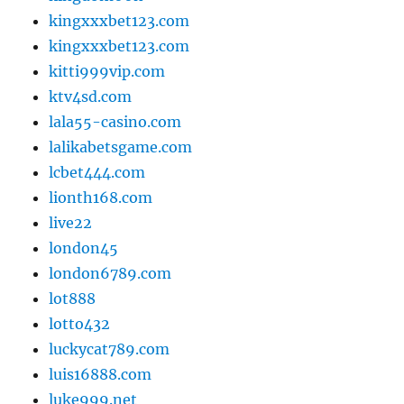
kingxxxbet123.com
kingxxxbet123.com
kitti999vip.com
ktv4sd.com
lala55-casino.com
lalikabetsgame.com
lcbet444.com
lionth168.com
live22
london45
london6789.com
lot888
lotto432
luckycat789.com
luis16888.com
luke999.net