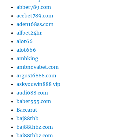
abbet789.com
acebet789.com
aden168ss.com
allbet24hr
alot66
alot666
ambking
ambnovabet.com
argus16888.com
askyouwin888 vip
audi688.com
babet555.com
Baccarat
baj88thb
baj88thbz.com
baj88thbz.com