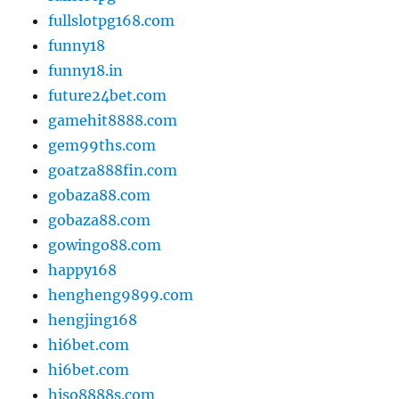
fullslotpg168.com
funny18
funny18.in
future24bet.com
gamehit8888.com
gem99ths.com
goatza888fin.com
gobaza88.com
gobaza88.com
gowingo88.com
happy168
hengheng9899.com
hengjing168
hi6bet.com
hi6bet.com
hiso8888s.com