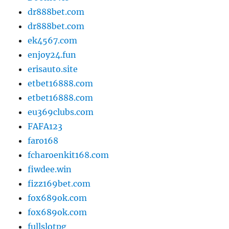
dr888bet.com
dr888bet.com
ek4567.com
enjoy24.fun
erisauto.site
etbet16888.com
etbet16888.com
eu369clubs.com
FAFA123
faro168
fcharoenkit168.com
fiwdee.win
fizz169bet.com
fox689ok.com
fox689ok.com
fullslotpg