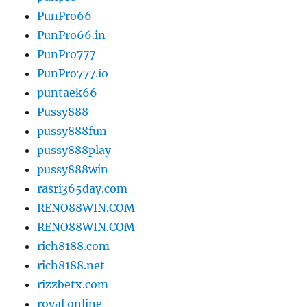
PunPro66
PunPro66.in
PunPro777
PunPro777.io
puntaek66
Pussy888
pussy888fun
pussy888play
pussy888win
rasri365day.com
RENO88WIN.COM
RENO88WIN.COM
rich8188.com
rich8188.net
rizzbetx.com
royal online