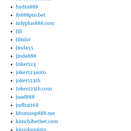
hydra888
ib888pro.bet
infyplus888.com
Jili
Jilislot
Jinda55
jinda888
Joker123
joker123auto
joker123th
Joker123th.com
juad888
judhai168
khumsup888.me
kimchibetbet.com
kingdom66n