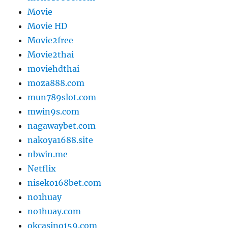
Movie
Movie HD
Movie2free
Movie2thai
moviehdthai
moza888.com
mun789slot.com
mwin9s.com
nagawaybet.com
nakoya1688.site
nbwin.me
Netflix
niseko168bet.com
no1huay
no1huay.com
okcasino159.com