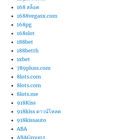
168 สล็อต
1688vegasx.com
168pg
168slot
188bet
188betth
1xbet
789pluss.com
8lots.com
8lots.com
8lots.me
918Kiss
918kiss ดาวน์โหลด
918kissauto
ABA
ABAGroup2