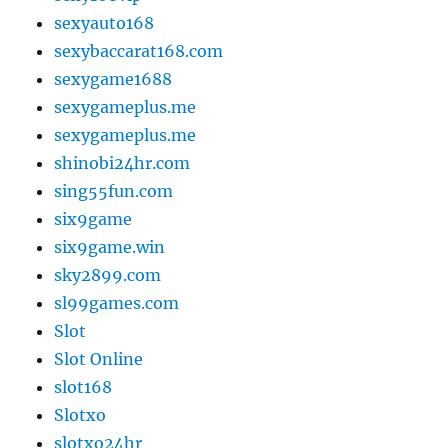
sexyauto168
sexybaccarat168.com
sexygame1688
sexygameplus.me
sexygameplus.me
shinobi24hr.com
sing55fun.com
six9game
six9game.win
sky2899.com
sl99games.com
Slot
Slot Online
slot168
Slotxo
slotxo24hr