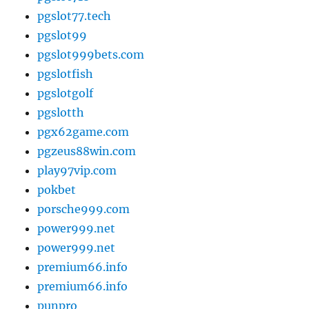
pgslot77.tech
pgslot99
pgslot999bets.com
pgslotfish
pgslotgolf
pgslotth
pgx62game.com
pgzeus88win.com
play97vip.com
pokbet
porsche999.com
power999.net
power999.net
premium66.info
premium66.info
punpro