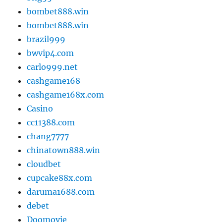
bombet888.win
bombet888.win
brazil999
bwvip4.com
carlo999.net
cashgame168
cashgame168x.com
Casino
cc11388.com
chang7777
chinatown888.win
cloudbet
cupcake88x.com
daruma1688.com
debet
Doomovie