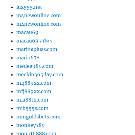
lux555.net
m4newonline.com
m4newonline.com
macau69
macau69 สมัคร
marinapluss.com
mario678
medee989.com
meekin365day.com
mfj889xx.com
mfj889xx.com
mia88th.com
mib555s.com
mmgoldsbets.com
monkey789
mono16888.com