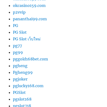
okcasino159.com
p2vvip
pananthai99.com
PG
PG Slot
PG Slot เว็บใหม่
pg77
pg99
pggold168bet.com
pgheng
Pgheng99
pgjoker
pglucky168.com
PGSlot
pgslot168
pgslot718