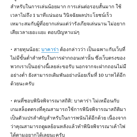
สำหรับในการเล่นน้อยมาก การเล่นต่อรอบสั้นมาก ใช้
เวลาไม่ถึง 1 นาทีแน่นอน วินิจฉัยผลประโยชน์เร็ว
เหมาะสมกับผู้ที่อยากเล่นแต่ว่ารังเกียจเล่นนาน ไม่อยาก
เสียเวลาเยอะแยะ ตอบปัญหาแน่ๆ
• สายทุนน้อย:
บาคาร่า
ต้องกล่าวว่า เป็นเฉพาะกับเว็บที่
ไม่มีขั้นต่ำสำหรับในการฝากถอนเท่านั้น ซึ่งเว็บตรงของ
พวกเราเป็นอย่างนี้เลยล่ะขอรับ นอกจากจะฝากถอนไม่มี
อย่างต่ำ ยังสามารถเดิมพันอย่างน้อยเริ่มที่ 10 บาทได้อีก
ด้วยนะครับ
• คนที่ชอบพินิจพิจารณาสถิติ: บาคาร่า ไม่เหมือนกับ
เกมสล็อตตรงที่คุณสามารถใช้การพินิจพิจารณาสถิติมา
เป็นตัวแปรสำคัญสำหรับในการพนันได้อีกด้วย เนื่องจาก
ว่าคุณสามารถดูผลย้อนหลังแล้วทำพินิจพิจารณาเค้าไพ่
ได้ตามอยากได้เลยนะครับ