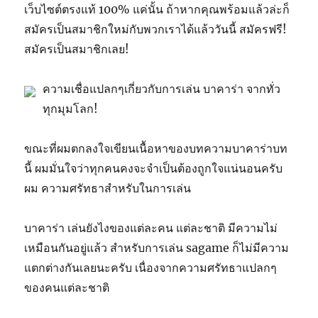
เว็บไซต์ตรงแท้ 100% แค่นั้น ถ้าหากคุณพร้อมแล้วล่ะก็
สมัครเป็นสมาชิกใหม่กับพวกเราได้แล้ววันนี้ สมัครฟรี!
สมัครเป็นสมาชิกเลย!
ความเชื่อแปลกๆเกี่ยวกับการเล่น บาคาร่า จากทั่ว
ทุกมุมโลก!
ขณะที่ผมตกลงใจเขียนเนื้อหาของบทความบาคาร่าบท
นี้ ผมมั่นใจว่าทุกคนคงจะจำเป็นต้องถูกใจแน่นอนครับ
ผม ความศรัทธาสำหรับในการเล่น
บาคาร่า เล่นยังไงของแต่ละคน แต่ละชาติ มีความไม่
เหมือนกันอยู่แล้ว สำหรับการเล่น sagame ก็ไม่มีความ
แตกต่างกันเลยนะครับ เนื่องจากความศรัทธาแปลกๆ
ของคนแต่ละชาติ