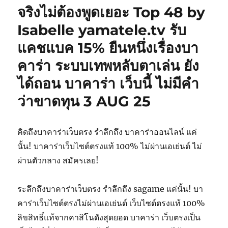
จริงไม่ต้องพูดเยอะ Top 48 by
Isabelle yamatele.tv รับ
แคชแบค 15% ยืนหนึ่งเรื่องบา
คาร่า ระบบเทพหลับตาเล่น ยัง
ได้ถอน บาคาร่า เว็บนี้ ไม่มีคำ
ว่าขาดทุน 3 AUG 25
คิดถึงบาคาร่าเว็บตรง รำลึกถึง บาคาร่าออนไลน์ แค่
นั้น! บาคาร่าเว็บไซต์ตรงแท้ 100% ไม่ผ่านเอเย่นต์ ไม่
ผ่านตัวกลาง สมัครเลย!
ระลึกถึงบาคาร่าเว็บตรง รำลึกถึง sagame แค่นั้น! บา
คาร่าเว็บไซต์ตรงไม่ผ่านเอเย่นต์ เว็บไซต์ตรงแท้ 100%
ลิขสิทธิ์แท้จากคาสิโนดังสุดยอด บาคาร่า เว็บตรงเป็น