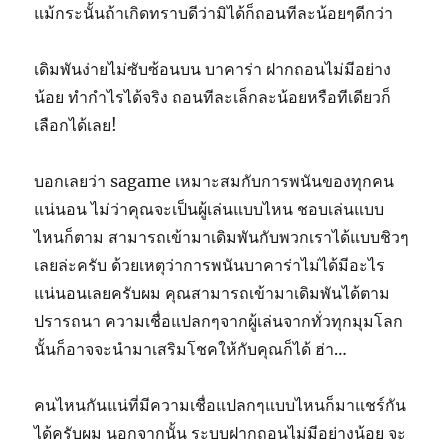
แม้กระนั้นถ้าเกิดทราบดีว่ามิได้ก็ถอนทีละน้อยๆดีกว่า
เดิมพันง่ายไม่ซับซ้อนบน บาคาร่า ฝากถอนไม่มีอย่าง
น้อย ทำกำไรได้จริง ถอนทีละเล็กละน้อยหรือทีเดียวก็
เลือกได้เลย!
บอกเลยว่า sagame เหมาะสมกับการพนันของทุกคน
แน่นอน ไม่ว่าคุณจะเป็นผู้เล่นแบบไหน ชอบเล่นแบบ
ไหนก็ตาม สามารถเข้ามาเดิมพันกับพวกเราได้แบบชิวๆ
เลยล่ะครับ ด้วยเหตุว่าการพนันบาคาร่าไม่ได้มีอะไร
แน่นอนเลยครับผม คุณสามารถเข้ามาเดิมพันได้ตาม
ปรารถนา ความเชื่อแปลกๆจากผู้เล่นจากทั่วทุกมุมโลก
นั้นก็อาจจะนำมาเสริมโชคให้กับคุณก็ได้ ฮ่า…
คนไหนกันแน่ที่มีความเชื่อแปลกๆแบบไหนก็มาแชร์กัน
ได้ครับผม นอกจากนั้น ระบบฝากถอนไม่มีอย่างน้อย จะ