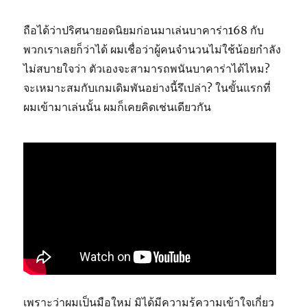
ถือได้ว่าปริศนายอดนิยมก่อนมาเล่นบาคาร่า168 กับ
พวกเราเลยก็ว่าได้ ผมเชื่อว่าผู้คนจำนวนไม่ใช้น้อยกำลัง
ไม่สบายใจว่า ตัวเองจะสามารถพนันบาคาร่าได้ไหม?
จะเหมาะสมกับเกมเดิมพันอย่างนี้รึเปล่า? ในขั้นแรกที่
ผมเข้ามาเล่นนั้น ผมก็เคยคิดเช่นเดียวกัน
เพราะว่าผมเป็นมือใหม่ มิได้มีความรู้ความเข้าใจเกี่ยว