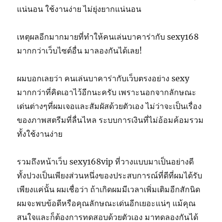
แน่นอน ใช้งานง่าย ไม่ยุ่งยากแน่นอน
เหตุผลอีกมากมายที่ทำให้คนเล่นบาคาร่ากับ sexy168
มากกว่าเว็บไซต์อื่น มาลองกันได้เลย!
ผมบอกเลยว่า คนเล่นบาคาร่ากับเว็บตรงอย่าง sexy
มากกว่าที่คิดเอาไว้อีกนะครับ เพราะนอกจากลักษณะ
เด่นต่างๆที่ผมเจอและสัมผัสด้วยตัวเอง ไม่ว่าจะเป็นเรื่อง
ของภาพสตรีมที่ลื่นไหล ระบบการเงินที่ไม่อ้อมค้อมรวม
ทั้งใช้งานง่าย
รวมถึงหน้าเว็บ sexy168vip ที่วางแบบมาเป็นอย่างดี
ทั้งปวงเป็นเพียงส่วนหนึ่งของประสบการณ์ที่ดีที่ผมได้รับ
เพียงแค่นั้น ผมเชื่อว่า ถ้าเกิดผมมีเวลาเพิ่มเติมอีกสักนิด
ผมจะพบข้อดีหรือคุณลักษณะเด่นอีกเยอะแน่ๆ แม้คุณ
สนใจและก็ต้องการทดสอบด้วยตัวเอง มาทดลองกันได้