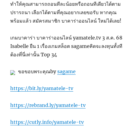
ทำให้คุณสามารถถอนทีละน้อยหรือถอนทีเดียวได้ตาม
ปรารถนา เลือกได้ตามที่คุณอยากเลยขอรับ หากคุณ
พร้อมแล้ว สมัครสมาชิก บาคาร่าออนไลน์ ใหม่ได้เลย!
เกมบาคาร่า บาคาร่าออนไลน์ yamatele.tv 3 ส.ค. 68
Isabelle ยืน 1 เรื่องเกมสล็อต sagameคิดจะลงทุนทั้งที
ต้องที่นี่เท่านั้น Top 34
ขอขอบพระคุณby
sagame
https://bit.ly/yamatele-tv
https://rebrand.ly/yamatele-tv
https://cutly.info/yamatele-tv