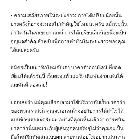
• ความเสถียรภาพในระยะยาว: การได้เปรียบน้อยนั้น
บางครั้งก็อาจจะมองไม่สำคัญใช่ไหมนะครับ แม้กระนั้น
ถ้าวัดกันในระยะยาวล่ะก็ การได้เปรียบเล็กน้อยนี้จะเป็น
กุญแจสำคัญสำหรับเพื่อการทำเงินในระยะยาวของคุณ
ได้เลยล่ะครับ
สมัครเป็นสมาชิกใหม่กับเรา บาคาร่าออนไลน์ ที่ยอด
เยี่ยมได้แล้ววันนี้ เว็บตรงแท้ 100% เดิมพันง่าย เล่นได้
เลยทันที ลองเลย!
บอกเลยว่า แม้คุณเลือกเอามาใช้บริการกับเว็บบาคาร่า
ของพวกเราล่ะก็ คุณจะเอนหน้าจอยกับการได้กำไรได้
แบบชิวๆเลยล่ะครับผม อย่างที่คุณเห็นแล้วว่า การพนัน
บาคาร่านั้นเหมาะกับผู้เล่นทุกคนจริงๆไม่ว่าคุณจะเป็น
มือใหม่ฝึกหัดเล่นแบบผม สายทุนน้อย ไม่อยากเล่นนาน