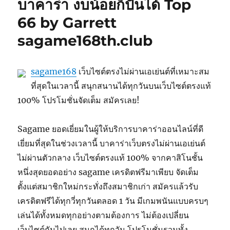
บาคาร่า งบน้อยก็ปั่นได้ Top
66 by Garrett
sagame168th.club
sagame168
เว็บไซต์ตรงไม่ผ่านเอเย่นต์ที่เหมาะสม
ที่สุดในเวลานี้ สนุกสนานได้ทุกวันบนเว็บไซต์ตรงแท้
100% โปรโมชั่นจัดเต็ม สมัครเลย!
Sagame ยอดเยี่ยมในผู้ให้บริการบาคาร่าออนไลน์ที่ดี
เยี่ยมที่สุดในช่วงเวลานี้ บาคาร่าเว็บตรงไม่ผ่านเอเย่นต์
ไม่ผ่านตัวกลาง เว็บไซต์ตรงแท้ 100% จากคาสิโนชั้น
หนึ่งสุดยอดอย่าง sagame เครดิตฟรีมาเพียบ จัดเต็ม
ตั้งแต่สมาชิกใหม่กระทั่งถึงสมาชิกเก่า สมัครแล้วรับ
เครดิตฟรีได้ทุกวี่ทุกวันตลอด 1 วัน มีเกมพนันแบบครบๆ
เล่นได้ทั้งหมดทุกอย่างตามต้องการ ไม่ต้องเปลี่ยน
เว็บไซต์กันไปเลย สนุกได้ทุกวัน โปรโมชั่นรวมทั้ง