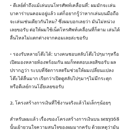
• ดีเลย์ต่ำถึงแม้เล่นบนโทรศัพท์เคลื่อนที่: ผมมักจะเล่น
บาคาร่าบนคอมอยู่แล้ว แต่ก็อยากรู้ว่าหากเล่นบนมือถือ
จะเล่นเช่นเดียวกันไหม? ซึ่งผมบอกเลยว่า มันไม่หน่วง
เลยขอรับ ต่อให้ผมใช้เน็ตโทรศัพท์เคลื่อนที่ก็ตาม เล่นได้
ลื่นไหลไม่แตกต่างจากคอมเลยล่ะขอรับ
• รองรับหลายโต๊ะได้: บางคนชอบสลับโต๊ะไปๆมาๆหรือ
เปิดมองหลายห้องพร้อมกัน ผมก็ทดสอบเลยสิขอรับ ผล
ปรากฎว่า ระบบที่จัดการสตรีมช่วยให้ผมเปลี่ยนแปลง
โต๊ะได้ลื่นมาก เรียกว่าเปิดดูสลับไปๆมาๆไม่มีกระตุก
หรือดีเลย์กวนโอ๊ยเลยขอรับ
2. โครงสร้างการเงินที่ใช้งานจริงแล้วไม่เล็กๆน้อยๆ
สำหรับผมแล้ว เรื่องของโครงสร้างการเงินบน sexy168
นั้นเย้ายวนใจความสนใจของผมมากครับ ด้วยเหตุว่ามัน