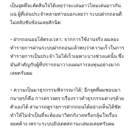
เป็นจุดที่จะตัดสินใจได้เลยว่าจะเล่นยาวไหมเล่นยาวกัน
แน่ ผู้ที่เล่นประจำหลายท่านบอกเลยว่า ระบบฝากถอนดี
ไม่สลับซับซ้อนเลยสักนิด
• ฝากถอนออโต้ตรงเวลา: จากการใช้งานจริง ผมลอง
ทำรายการผ่านระบบฝากถอนแล้วพบว่าความเร็วในการ
ทำรายการเป็นประจำ ไม่ได้เร็วเฉพาะบางช่วงแค่นั้น ซึ่ง
มันสำคัญกับผู้ที่ปรารถนาวางแผนการลงทุนอย่างมาก
เลยครับผม
• ความเป็นมาธุรกรรมพิจารณาได้: อีกจุดที่ผมชอบมา
กมายๆก็คือ การตรวจตราเรื่องราวทำธุรกรรมต่างๆด้วย
ตัวเองได้ สามารถดูรายการฝากถอนได้อย่างเห็นได้ชัด
ทำให้ไม่จำเป็นที่จะต้องมาวิตกกังวลหรือกลุ้มใจเรื่อง
ยอดค้าง เพราะระบบอัปเดตสถานะเสมอเลยครับผม