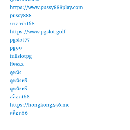
https://www.pussy888play.com
pussy888
บาคาร่า168
https://www.pgslot.golf
pgslot77
pg99
fullslotpg
live22
ดูหนัง
ดูหนังฟรี
ดูหนังฟรี
สล็อต168
https://hongkong456.me
สล็อต66