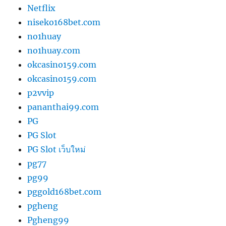
Netflix
niseko168bet.com
no1huay
no1huay.com
okcasino159.com
okcasino159.com
p2vvip
pananthai99.com
PG
PG Slot
PG Slot เว็บใหม่
pg77
pg99
pggold168bet.com
pgheng
Pgheng99