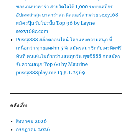
ของเกมบาคาร่า สายวัดใจได้ 1,000 ระบบเสถียร
อัปเดตล่าสุด บาคาร่าสด ดีลเลอร์สาวสวย sexy168
สมัครปุ๊บ รับโปรปั๊บ Top 96 by Layne
sexy168c.com
Pussy888 สล็อตออนไลน์ โลกแห่งความสนุก ที่
เหนือกว่า ทุกยอดฝาก 5% สมัครสมาชิกกับเครดิตฟรี
ทันที คนเล่นไม่ต่ำกว่าแสนทุกวัน พุซซี่888 กดสมัคร
รับความสนุก Top 60 by Maurine
pussy888play.me 13 JUL 2569
คลังเก็บ
สิงหาคม 2026
กรกฎาคม 2026