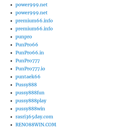
power999.net
power999.net
premium66.info
premium66.info
punpro
PunPro66
PunPro66.in
PunPro777
PunPro777.io
puntaek66
Pussy888
pussy888fun
pussy888play
pussy888win
rasri365day.com
RENO88WIN.COM