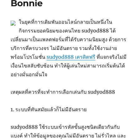
Bonnie
ในยุคที่การเดิมพันออนไลน์กลายเป็นหนึ่งใน
กิจกรรมยอดนิยมของคนไทย sudyod888 ได้
เปลี่ยนมาเป็นแพลตฟอร์มที่ได้รับความนิยมสูง ด้วยการ
บริการที่ครบวงจร ไม่มีอันตราย รวมทั้งใช้งานง่าย
พร้อมโปรโมชั่น
sudyod888 เครดิตฟรี
ที่แจกจริงไม่มี
เงื่อนไขสลับซับซ้อน ทำให้ผู้เล่นใหม่สามารถเริ่มต้นได้
อย่างมั่นอกมั่นใจ
เหตุผลที่ควรที่จะทำการเลือกเล่นกับ sudyod888
1. ระบบที่ทันสมัยแล้วก็ไม่มีอันตราย
sudyod888 ใช้ระบบเข้ารหัสขั้นสูงชนิดเดียวกันกับ
แบงค์ ทำให้ข้อมูลของคุณไม่มีอันตราย ไม่รั่วไหล และ