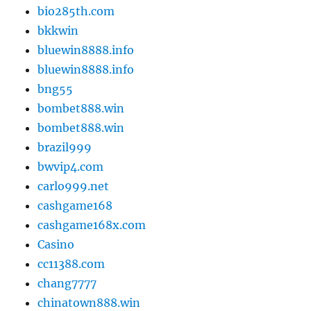
bio285th.com
bkkwin
bluewin8888.info
bluewin8888.info
bng55
bombet888.win
bombet888.win
brazil999
bwvip4.com
carlo999.net
cashgame168
cashgame168x.com
Casino
cc11388.com
chang7777
chinatown888.win