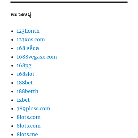
หมวดหมู่
123lionth
123xos.com
168 สล็อต
1688vegasx.com
168pg
168slot
188bet
188betth
1xbet
789pluss.com
8lots.com
8lots.com
8lots.me