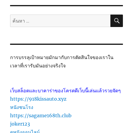
ค้นห
ค้นหา:
การบรรลุเป้าหมายมักมากับการตัดสินใจของเราใน
เวลาที่เรารับมันอย่างจริงใจ
เว็บสล็อตและบาคาร่าของโครตดีเว็บนี้เล่นแล้วรวยจัดๆ
https://918kissauto.xyz
หนังชนโรง
https://sagame168th.club
joker123
ดูหนังออนไลน์