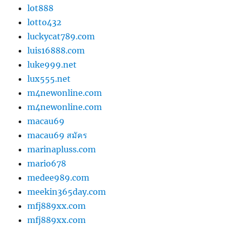
lot888
lotto432
luckycat789.com
luis16888.com
luke999.net
lux555.net
m4newonline.com
m4newonline.com
macau69
macau69 สมัคร
marinapluss.com
mario678
medee989.com
meekin365day.com
mfj889xx.com
mfj889xx.com