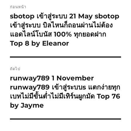
แนะแนว
ก่อนหน้า
เรื่อง
sbotop เข้าสู่ระบบ 21 May sbotop
เรื่อง
ก่อน
เข้าสู่ระบบ บิลไหนก็ถอนผ่านไม่ต้อง
หน้า:
แอดไลน์โบนัส 100% ทุกยอดฝาก
Top 8 by Eleanor
ถัดไป
runway789 1 November
เรื่อง
ต่อ
runway789 เข้าสู่ระบบs แตกง่ายทุก
ไป:
เบทไม่มีขั้นต่ำไม่มีเทิร์นผูกมัด Top 76
by Jayme