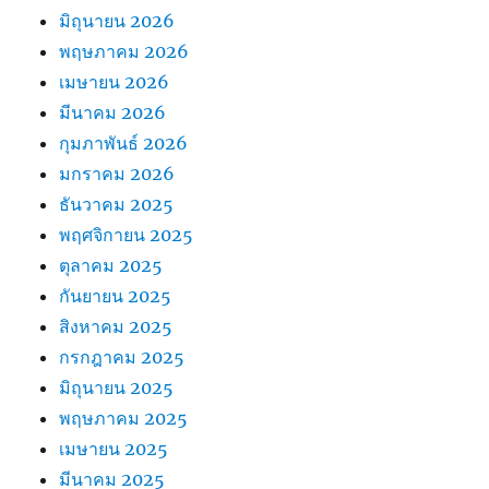
มิถุนายน 2026
พฤษภาคม 2026
เมษายน 2026
มีนาคม 2026
กุมภาพันธ์ 2026
มกราคม 2026
ธันวาคม 2025
พฤศจิกายน 2025
ตุลาคม 2025
กันยายน 2025
สิงหาคม 2025
กรกฎาคม 2025
มิถุนายน 2025
พฤษภาคม 2025
เมษายน 2025
มีนาคม 2025