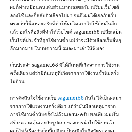
ผมก็ทำเหมือนคนเล่นส่วนมากเลยขอรับ เปรียบเว็บไซต์
ลองใช้ และก็สลับตัวเลือกไปมา จนถึงผมได้เจอกับเว็บ
ตรงเว็บนี้นี่แหละครับที่ทำให้ผมไม่แปรไปใช้เว็บอื่นอีก
แล้ว อะไรคือสิ่งที่ทำให้เว็บไซต์ sagame168 เปลี่ยนเป็น
เว็บไซต์ประจำที่ถูกใช้งานซ้ำ แม้ว่าจะมีตัวเลือกเว็บอื่นๆ
อีกมากมาย ในบทความนี้ ผมจะมาเล่าให้ฟังเอง
เว็บประจำ sagame168 มิได้มีเหตุที่เกิดจากการใช้งาน
ครั้งเดียว แต่ว่ามีต้นเหตุที่เกิดจากการใช้งานซ้ำนับครั้ง
ไม่ถ้วน
การตัดสินใจใช้งานเว็บ
sagame168
มันไม่ได้เป็นผลมา
จากการใช้แรงงานครั้งเดียว แต่ว่ามันมีสาเหตุมาจาก
การใช้งานซ้ำนับครั้งไม่ถ้วนเลยนะครับ พอเพียงผมเริ่ม
สร้างความคุ้นเคยกับรูปแบบของการนำไปใช้งานเว็บ
ผมก็ไม่รู้เรื่องว่าเว็บนี้เปลี่ยนเป็นหนึ่งในกิจวัตรของผม