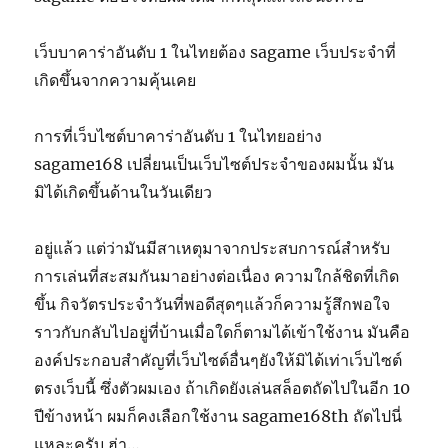
เว็บบาคาร่าอันดับ 1 ในไทยต้อง sagame เว็บประจำที่
เกิดขึ้นจากความคุ้นเคย
การที่เว็บไซต์บาคาร่าอันดับ 1 ในไทยอย่าง
sagame168 เปลี่ยนเป็นเว็บไซต์ประจำของผมนั้น มัน
มิได้เกิดขึ้นด้านในวันเดียว
อยู่แล้ว แต่ว่ามันมีสาเหตุมาจากประสบการณ์สำหรับ
การเล่นที่สะสมกันมาอย่างต่อเนื่อง ความใกล้ชิดที่เกิด
ขึ้น กิจวัตรประจำวันที่พอดีสุดๆแล้วก็ความรู้สึกพอใจ
ราวกับกลับไปอยู่ที่บ้านเมื่อใดก็ตามได้เข้าใช้งาน มันคือ
องค์ประกอบสำคัญที่เว็บไซต์อื่นๆยังให้มิได้เท่าเว็บไซต์
ตรงเว็บนี้ ซึ่งตัวผมเอง ถ้าเกิดยังเล่นสล็อตถัดไปในอีก 10
ปีข้างหน้า ผมก็คงเลือกใช้งาน sagame168th ถัดไปนี่
แหละครับ ฮ่า…