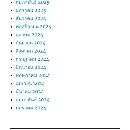
กุมภาพันธ์ 2025
มกราคม 2025
ธันวาคม 2024
พฤศจิกายน 2024
ตุลาคม 2024
กันยายน 2024
สิงหาคม 2024
กรกฎาคม 2024
มิถุนายน 2024
พฤษภาคม 2024
เมษายน 2024
มีนาคม 2024
กุมภาพันธ์ 2024
มกราคม 2024