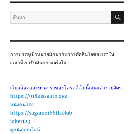
ค้นห
ค้นหา:
การบรรลุเป้าหมายมักมากับการตัดสินใจของเราใน
เวลาที่เรารับมันอย่างจริงใจ
เว็บสล็อตและบาคาร่าของโครตดีเว็บนี้เล่นแล้วรวยจัดๆ
https://918kissauto.xyz
หนังชนโรง
https://sagame168th.club
joker123
ดูหนังออนไลน์