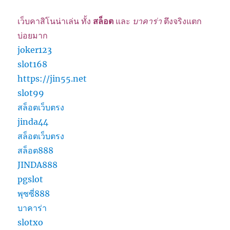
เว็บคาสิโนน่าเล่น ทั้ง
สล็อต
และ
บาคาร่า
ตึงจริงแตก
บ่อยมาก
joker123
slot168
https://jin55.net
slot99
สล็อตเว็บตรง
jinda44
สล็อตเว็บตรง
สล็อต888
JINDA888
pgslot
พุซซี่888
บาคาร่า
slotxo