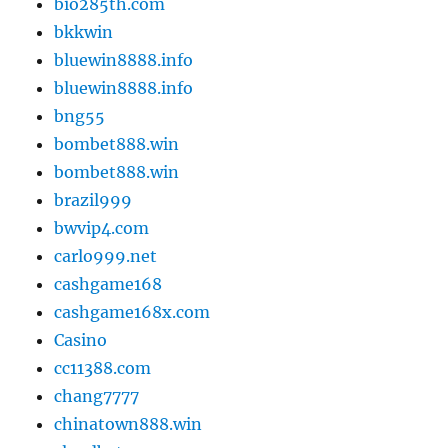
bio285th.com
bkkwin
bluewin8888.info
bluewin8888.info
bng55
bombet888.win
bombet888.win
brazil999
bwvip4.com
carlo999.net
cashgame168
cashgame168x.com
Casino
cc11388.com
chang7777
chinatown888.win