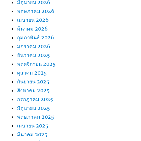
มิถุนายน 2026
พฤษภาคม 2026
เมษายน 2026
มีนาคม 2026
กุมภาพันธ์ 2026
มกราคม 2026
ธันวาคม 2025
พฤศจิกายน 2025
ตุลาคม 2025
กันยายน 2025
สิงหาคม 2025
กรกฎาคม 2025
มิถุนายน 2025
พฤษภาคม 2025
เมษายน 2025
มีนาคม 2025