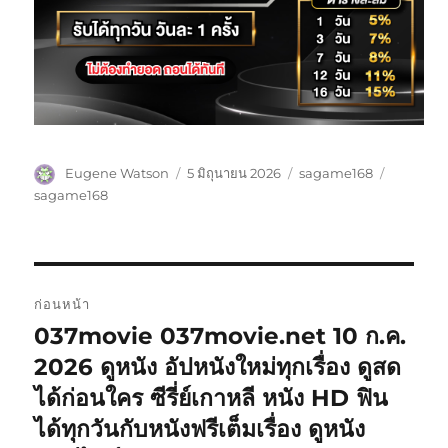
ผู้
เขียน
หมวด
ป้าย
Eugene Watson
5 มิถุนายน 2026
sagame168
เขียน
เมื่อ
หมู่
กำกับ
sagame168
แนะแนว
ก่อนหน้า
เรื่อง
037movie 037movie.net 10 ก.ค.
เรื่อง
ก่อน
2026 ดูหนัง อัปหนังใหม่ทุกเรื่อง ดูสด
หน้า:
ได้ก่อนใคร ซีรี่ย์เกาหลี หนัง HD ฟิน
ได้ทุกวันกับหนังฟรีเต็มเรื่อง ดูหนัง