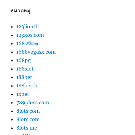
หมวดหมู่
123lionth
123xos.com
168 สล็อต
1688vegasx.com
168pg
168slot
188bet
188betth
1xbet
789pluss.com
8lots.com
8lots.com
8lots.me