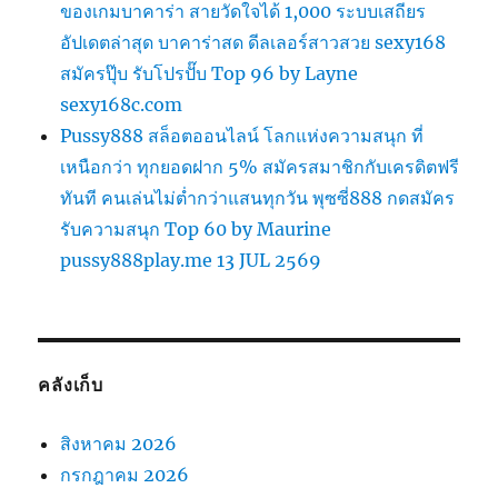
ของเกมบาคาร่า สายวัดใจได้ 1,000 ระบบเสถียร
อัปเดตล่าสุด บาคาร่าสด ดีลเลอร์สาวสวย sexy168
สมัครปุ๊บ รับโปรปั๊บ Top 96 by Layne
sexy168c.com
Pussy888 สล็อตออนไลน์ โลกแห่งความสนุก ที่
เหนือกว่า ทุกยอดฝาก 5% สมัครสมาชิกกับเครดิตฟรี
ทันที คนเล่นไม่ต่ำกว่าแสนทุกวัน พุซซี่888 กดสมัคร
รับความสนุก Top 60 by Maurine
pussy888play.me 13 JUL 2569
คลังเก็บ
สิงหาคม 2026
กรกฎาคม 2026