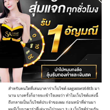
สำหรับคนใดที่เล่นบาคาร่าเว็บไซต์ sagame168th มา
นาน บางครั้งก็อาจจะเข้าใจเลยว่า ทำไมเว็บไซต์แห่งนี้
ถึงกลายเป็นเว็บไซต์ประจำของผม ก่อนหน้าที่ผ่านมา
ผมมีเว็บบาคาร่าที่เล่นวนไปวนมา 2-3 เว็บไซต์ร่วมกัน