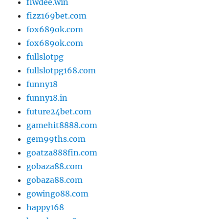
fiwdee.win
fizz169bet.com
fox689ok.com
fox689ok.com
fullslotpg
fullslotpg168.com
funny18
funny18.in
future24bet.com
gamehit8888.com
gem99ths.com
goatza888fin.com
gobaza88.com
gobaza88.com
gowingo88.com
happy168