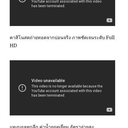
คาสิโนสดถ่ายทอดจากบ่อนจริง ภาพชัดเจนระดับ Full
HD
แทงบอลทุกลีก ค่าน้ำยอดเยี่ยม อัตราจ่ายสูง