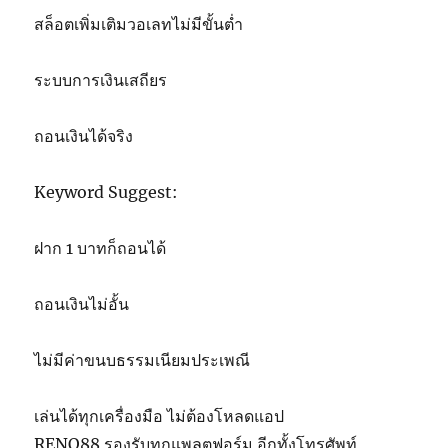
สล็อตเพิ่มเติมวอเลทไม่มีขั้นต่ำ
ระบบการเงินเสถียร
ถอนเงินได้จริง
Keyword Suggest:
ฝาก 1 บาทก็ถอนได้
ถอนเงินไม่อั้น
ไม่มีค่าขนบธรรมเนียมประเพณี
เล่นได้ทุกเครื่องมือ ไม่ต้องโหลดแอป
RENO88 รองรับทุกแพลตฟอร์ม อีกทั้งโทรศัพท์