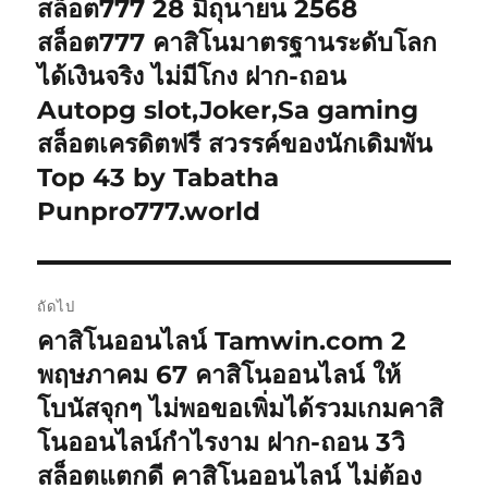
สล็อต777 28 มิถุนายน 2568
เรื่อง
ก่อน
สล็อต777 คาสิโนมาตรฐานระดับโลก
หน้า:
ได้เงินจริง ไม่มีโกง ฝาก-ถอน
Autopg slot,Joker,Sa gaming
สล็อตเครดิตฟรี สวรรค์ของนักเดิมพัน
Top 43 by Tabatha
Punpro777.world
ถัดไป
คาสิโนออนไลน์ Tamwin.com 2
เรื่อง
ต่อ
พฤษภาคม 67 คาสิโนออนไลน์ ให้
ไป:
โบนัสจุกๆ ไม่พอขอเพิ่มได้รวมเกมคาสิ
โนออนไลน์กำไรงาม ฝาก-ถอน 3วิ
สล็อตแตกดี คาสิโนออนไลน์ ไม่ต้อง