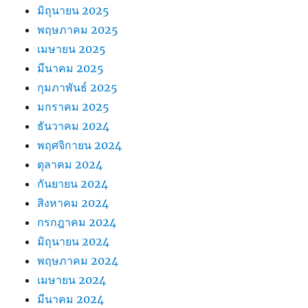
มิถุนายน 2025
พฤษภาคม 2025
เมษายน 2025
มีนาคม 2025
กุมภาพันธ์ 2025
มกราคม 2025
ธันวาคม 2024
พฤศจิกายน 2024
ตุลาคม 2024
กันยายน 2024
สิงหาคม 2024
กรกฎาคม 2024
มิถุนายน 2024
พฤษภาคม 2024
เมษายน 2024
มีนาคม 2024