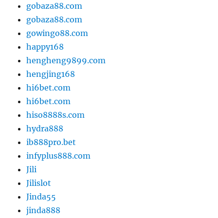
gobaza88.com
gobaza88.com
gowingo88.com
happy168
hengheng9899.com
hengjing168
hi6bet.com
hi6bet.com
hiso8888s.com
hydra888
ib888pro.bet
infyplus888.com
Jili
Jilislot
Jinda55
jinda888