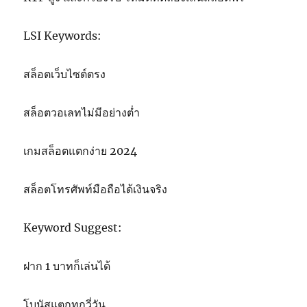
LSI Keywords:
สล็อตเว็บไซต์ตรง
สล็อตวอเลทไม่มีอย่างต่ำ
เกมสล็อตแตกง่าย 2024
สล็อตโทรศัพท์มือถือได้เงินจริง
Keyword Suggest:
ฝาก 1 บาทก็เล่นได้
โบนัสแตกทุกวี่วัน