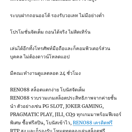
ระบบฝากถอนออโต้ รองรับวอเลท ไม่มีอย่างต่ำ
โปรโมชั่นจัดเต็ม ถอนได้จริง ไม่ติดเทิร์น
เล่นได้อีกทั้งโทรศัพท์มือถือและก็คอมพิวเตอร์ส่วน
บุคคล ไม่ต้องดาวน์โหลดแอป
มีคณะทำงานดูแลตลอด 24 ชั่วโมง
RENO88 สล็อตแตกง่าย โบนัสจัดเต็ม
RENO88 รวบรวมเกมสล็อตประสิทธิภาพจากค่ายชั้น
นำ ตัวอย่างเช่น PG SLOT, JOKER GAMING,
PRAGMATIC PLAY, JILI, CQ9 ทุกเกมมาพร้อมฟีเจอร์
พิเศษ ซื้อฟรีสปิน, โบนัสเข้าไว,
RENO88 เครดิตฟรี
RTP สูง และก็รองรับ โหมดทดลองเล่นสล็อตฟรี