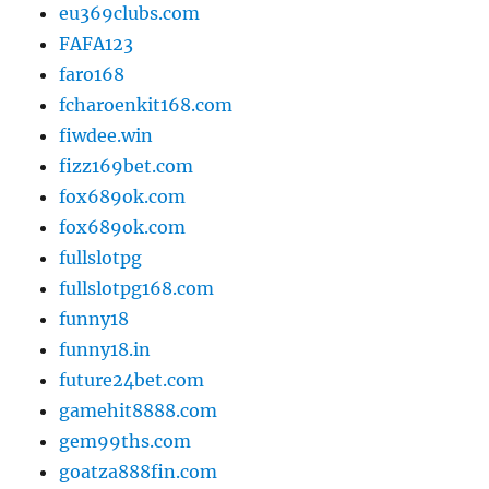
eu369clubs.com
FAFA123
faro168
fcharoenkit168.com
fiwdee.win
fizz169bet.com
fox689ok.com
fox689ok.com
fullslotpg
fullslotpg168.com
funny18
funny18.in
future24bet.com
gamehit8888.com
gem99ths.com
goatza888fin.com