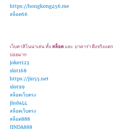
https://hongkong456.me
สล็อต66
เว็บคาสิโนน่าเล่น ทั้ง
สล็อต
และ
บาคาร่า
ตึงจริงแตก
บ่อยมาก
joker123
slot168
https://jin55.net
slot99
สล็อตเว็บตรง
jinda44
สล็อตเว็บตรง
สล็อต888
JINDA888