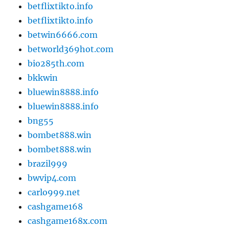
betflixtikto.info
betflixtikto.info
betwin6666.com
betworld369hot.com
bio285th.com
bkkwin
bluewin8888.info
bluewin8888.info
bng55
bombet888.win
bombet888.win
brazil999
bwvip4.com
carlo999.net
cashgame168
cashgame168x.com