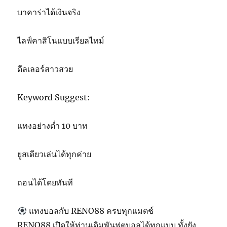
บาคาร่าได้เงินจริง
ไลฟ์คาสิโนแบบเรียลไทม์
ดีลเลอร์สาวสวย
Keyword Suggest:
แทงอย่างต่ำ 10 บาท
ยูสเดียวเล่นได้ทุกค่าย
ถอนได้โดยทันที
แทงบอลกับ RENO88 ครบทุกแมตช์
RENO88 เปิดให้ท่านเดิมพันฟุตบอลได้ทุกแบบ ทั้งยัง