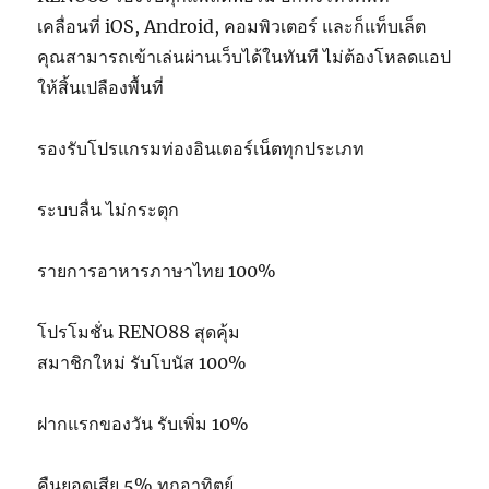
เคลื่อนที่ iOS, Android, คอมพิวเตอร์ และก็แท็บเล็ต
คุณสามารถเข้าเล่นผ่านเว็บได้ในทันที ไม่ต้องโหลดแอป
ให้สิ้นเปลืองพื้นที่
รองรับโปรแกรมท่องอินเตอร์เน็ตทุกประเภท
ระบบลื่น ไม่กระตุก
รายการอาหารภาษาไทย 100%
โปรโมชั่น RENO88 สุดคุ้ม
สมาชิกใหม่ รับโบนัส 100%
ฝากแรกของวัน รับเพิ่ม 10%
คืนยอดเสีย 5% ทุกอาทิตย์