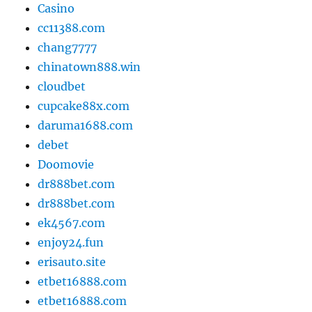
Casino
cc11388.com
chang7777
chinatown888.win
cloudbet
cupcake88x.com
daruma1688.com
debet
Doomovie
dr888bet.com
dr888bet.com
ek4567.com
enjoy24.fun
erisauto.site
etbet16888.com
etbet16888.com