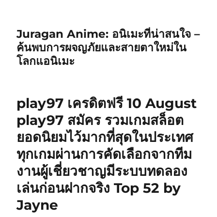
Juragan Anime: อนิเมะที่น่าสนใจ –
ค้นพบการผจญภัยและสายตาใหม่ใน
โลกแอนิเมะ
play97 เครดิตฟรี 10 August
play97 สมัคร รวมเกมสล็อต
ยอดนิยมไว้มากที่สุดในประเทศ
ทุกเกมผ่านการคัดเลือกจากทีม
งานผู้เชี่ยวชาญมีระบบทดลอง
เล่นก่อนฝากจริง Top 52 by
Jayne