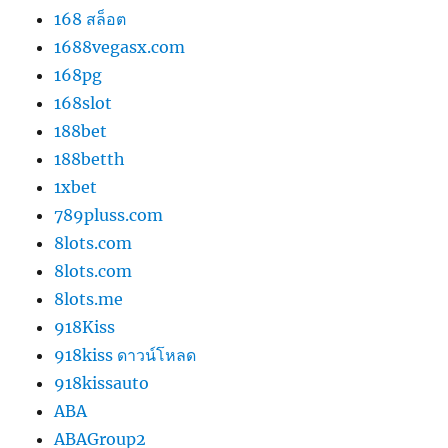
168 สล็อต
1688vegasx.com
168pg
168slot
188bet
188betth
1xbet
789pluss.com
8lots.com
8lots.com
8lots.me
918Kiss
918kiss ดาวน์โหลด
918kissauto
ABA
ABAGroup2