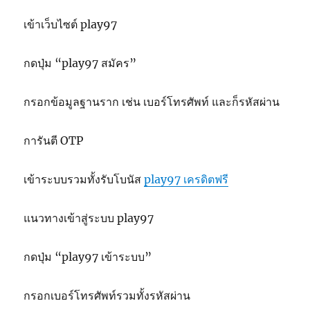
เข้าเว็บไซต์ play97
กดปุ่ม “play97 สมัคร”
กรอกข้อมูลฐานราก เช่น เบอร์โทรศัพท์ และก็รหัสผ่าน
การันตี OTP
เข้าระบบรวมทั้งรับโบนัส
play97 เครดิตฟรี
แนวทางเข้าสู่ระบบ play97
กดปุ่ม “play97 เข้าระบบ”
กรอกเบอร์โทรศัพท์รวมทั้งรหัสผ่าน