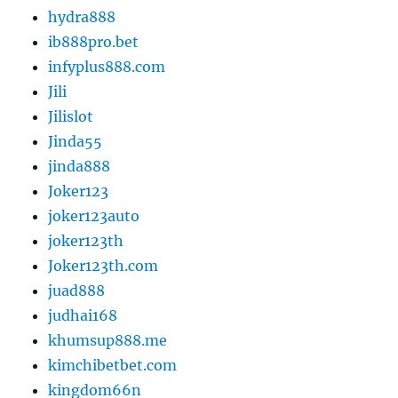
hydra888
ib888pro.bet
infyplus888.com
Jili
Jilislot
Jinda55
jinda888
Joker123
joker123auto
joker123th
Joker123th.com
juad888
judhai168
khumsup888.me
kimchibetbet.com
kingdom66n