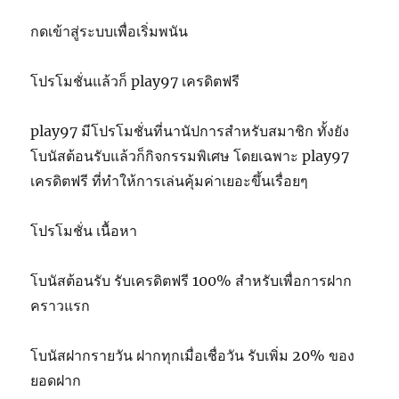
กดเข้าสู่ระบบเพื่อเริ่มพนัน
โปรโมชั่นแล้วก็ play97 เครดิตฟรี
play97 มีโปรโมชั่นที่นานัปการสำหรับสมาชิก ทั้งยัง
โบนัสต้อนรับแล้วก็กิจกรรมพิเศษ โดยเฉพาะ play97
เครดิตฟรี ที่ทำให้การเล่นคุ้มค่าเยอะขึ้นเรื่อยๆ
โปรโมชั่น เนื้อหา
โบนัสต้อนรับ รับเครดิตฟรี 100% สำหรับเพื่อการฝาก
คราวแรก
โบนัสฝากรายวัน ฝากทุกเมื่อเชื่อวัน รับเพิ่ม 20% ของ
ยอดฝาก