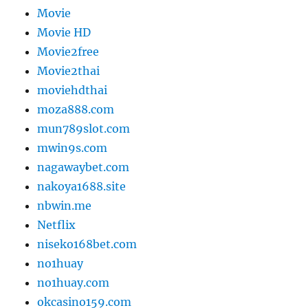
Movie
Movie HD
Movie2free
Movie2thai
moviehdthai
moza888.com
mun789slot.com
mwin9s.com
nagawaybet.com
nakoya1688.site
nbwin.me
Netflix
niseko168bet.com
no1huay
no1huay.com
okcasino159.com