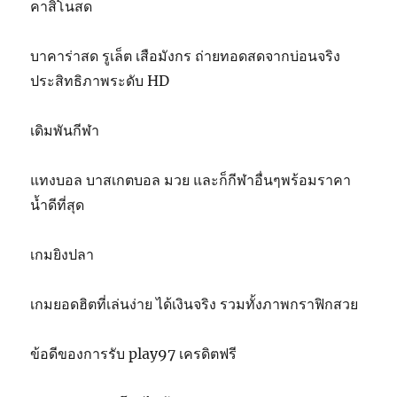
คาสิโนสด
บาคาร่าสด รูเล็ต เสือมังกร ถ่ายทอดสดจากบ่อนจริง
ประสิทธิภาพระดับ HD
เดิมพันกีฬา
แทงบอล บาสเกตบอล มวย และก็กีฬาอื่นๆพร้อมราคา
น้ำดีที่สุด
เกมยิงปลา
เกมยอดฮิตที่เล่นง่าย ได้เงินจริง รวมทั้งภาพกราฟิกสวย
ข้อดีของการรับ play97 เครดิตฟรี