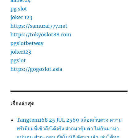
allbet24
pg slot
joker 123
https://samurai777.net
https://tokyoslot88.com
pgslotbetway
joker123
pgslot
https://gogoslot.asia
เรื่องล่าสุด
Tangtem168 25 JUL 2569 สล็อตเว็บตรง ความ
พรีเมียมที่เข้าถึงได้จริง ฝากมาคุ้มค่า ไม่กินมาม่า
แน่นอน ฝาก-ถอน อัตโนมัติ คัดมาแล้ว เล่นได้ทุก