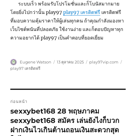
ระบบเร็ว พร้อมรับโปรโมชั่นและก็โบนัสมากมาย
โดยยิ่งไปกว่านั้น play97
play97 เครดิตฟรี
เครดิตฟรี
ที่มอบความคุ้มราคาให้ผู้เล่นทุกคน ถ้าคุณกำลังมองหา
เว็บไซต์พนันที่ปลอดภัย ใช้งานง่าย และก็ตอบปัญหาทุก
ความอยากได้ play97 เป็นคำตอบที่ยอดเยี่ยม
ผู้
เขียน
หมวด
ป้าย
Eugene Watson
13 ตุลาคม 2025
play97vip.com
เขียน
เมื่อ
หมู่
กำกับ
play97 เครดิตฟรี
แนะแนว
ก่อนหน้า
เรื่อง
sexxybet168 28 พฤษภาคม
เรื่อง
ก่อน
sexxybet168 สมัคร เล่นยังไงก็บวก
หน้า:
ฝากเงินไวเกินต้านถอนเงินสะดวกสุด