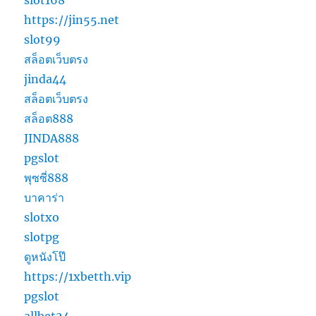
slot168
https://jin55.net
slot99
สล็อตเว็บตรง
jinda44
สล็อตเว็บตรง
สล็อต888
JINDA888
pgslot
พุซซี่888
บาคาร่า
slotxo
slotpg
ดูหนังโป๊
https://1xbetth.vip
pgslot