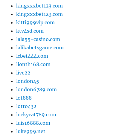
kingxxxbet123.com
kingxxxbet123.com
kitti999vip.com
ktv4sd.com
lala55-casino.com
lalikabetsgame.com
lcbet444.com
lionth168.com
live22
london45
london6789.com
lot888
lotto432
luckycat789.com
luis16888.com
luke999.net