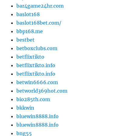
bar4game24hr.com
baslot168
baslot168bet.com/
bbp168.me
bestbet
betboxclubs.com
betflixtikto
betflixtikto.info
betflixtikto.info
betwin6666.com
betworld369hot.com
bio285th.com
bkkwin
bluewin8888.info
bluewin8888.info
bng55