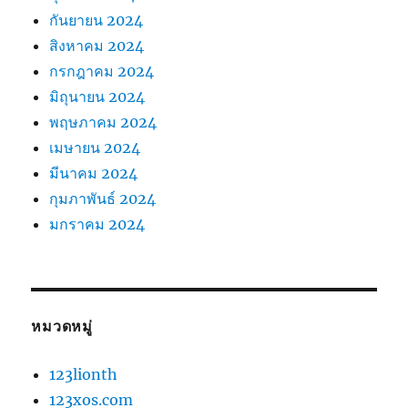
กันยายน 2024
สิงหาคม 2024
กรกฎาคม 2024
มิถุนายน 2024
พฤษภาคม 2024
เมษายน 2024
มีนาคม 2024
กุมภาพันธ์ 2024
มกราคม 2024
หมวดหมู่
123lionth
123xos.com