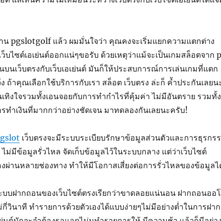
งาน pgslotgolf แล้ว ผมมั่นใจว่า คุณคงจะเริ่มแยกความแตกต่าง
เว็บไซต์เอเย่นต์ออกแน่ๆขอรับ ด้วยเหตุว่าแม้จะเป็นเกมสล็อตจาก 
่นบนเว็บตรงกับเว็บเอเย่นต์ มันก็ให้ประสบการณ์การเล่นเกมที่แตก
้ง ถ้าคุณเลือกใช้บริการกับเรา สล็อต เว็บตรง ล่ะก็ ค้ำประกันเลยน
นเทิงใจรวมทั้งเอนจอยกับการทำกำไรที่คุ้มค่า ไม่มีอันตราย รวมทั้ง
รทำเงินที่มากกว่าอย่างชัดเจน มาทดลองกันเลยนะครับ!
gslot
เว็บตรงจะมีระบบระเบียบรักษาข้อมูลส่วนตัวและการธุรกร
 ไม่มีข้อมูลรั่วไหล จัดเก็บข้อมูลไว้ในระบบกลาง แต่ว่าเว็บไซต์
องผ่านหลายช่องทาง ทำให้มีโอกาสเสี่ยงต่อการรั่วไหลของข้อมูลได
ะบบฝากถอนของเว็บไซต์ตรงเรียกว่าขาดลอยแน่นอน ฝากถอนออโ
ี่วินาที ทำรายการด้วยตัวเองได้แบบง่ายๆไม่มีอย่างต่ำในการฝาก
เย่นต์มักจะจำต้องรอแอดไม่นทำรายการให้ มีความช้า แล้วก็มีอย่า