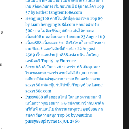
แน่นอน ฝาก-ถอน อัตโนมัติ คัดมาแล้ว เล่นได้ทุก
เกม สล็อตเว็บตรง เริ่มก่อนวันนี้ มีลุ้นก่อนใคร Top
57 by Esther tangtem168e.com
Hengjing168 คาสิโน ที่ดีที่สุด ของไทย Top 89
by Liam hengjing168d.com ทุกยอดฝากรับ
500 บาท ไม่ติดเทิร์น ยูสเดียว เล่นได้ทุกเกม
าง
สล็อต168 เกมสล็อตหลายร้อยแบบ 23 August 69
สล็อต888 สล็อตแตกง่าย มีจริงไหม? เจาะลึกระบบ
เกม ฟีเจอร์ และปัจจัยที่เกี่ยวข้อง 22 August
2569 เว็บ แตกง่าย jin888.asia พนัน เว็บใหญ่
เครดิตฟรี Top 19 by Florence
ับ
Sexy168 18 กันยา 26 บาคาร่า168 เปิดมุมมอง
ใหม่ของเกมบาคาร่า สายวัดใจได้ 1,000 ระบบ
เสถียร อัปเดตล่าสุด บาคาร่าสด ดีลเลอร์สาวสวย
sexy168 สมัครปุ๊บ รับโปรปั๊บ Top 96 by Layne
sexy168c.com
Pussy888 สล็อตออนไลน์ โลกแห่งความสนุก ที่
เหนือกว่า ทุกยอดฝาก 5% สมัครสมาชิกกับเครดิต
ฟรีทันที คนเล่นไม่ต่ำกว่าแสนทุกวัน พุซซี่888 กด
สมัคร รับความสนุก Top 60 by Maurine
pussy888play.me 13 JUL 2569
ม