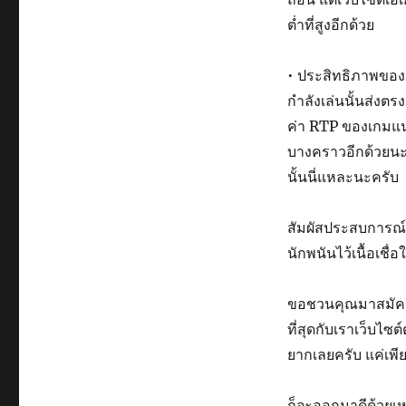
ต่ำที่สูงอีกด้วย
• ประสิทธิภาพของเก
กำลังเล่นนั้นส่งต
ค่า RTP ของเกมแน่ๆ
บางคราวอีกด้วยนะครั
นั้นนี่แหละนะครับ
สัมผัสประสบการณ์กา
นักพนันไว้เนื้อเชื
ขอชวนคุณมาสมัคร 
ที่สุดกับเราเว็บไซ
ยากเลยครับ แค่เพีย
ก็จะออกมาดีด้วยเห