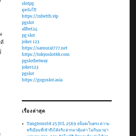
slotpg
ดูหนังโป๊
https://1xbetth.vip
pgslot
allbet24
ยม
pg slot
ี่
joker 123
https://samurai777.net
่
https://tokyoslot88.com
pgslotbetway
joker123
pgslot
https://gogoslot.asia
เรื่องล่าสุด
Tangtem168 25 JUL 2569 สล็อตเว็บตรง ความ
บ
พรีเมียมที่เข้าถึงได้จริง ฝากมาคุ้มค่า ไม่กินมาม่า
์