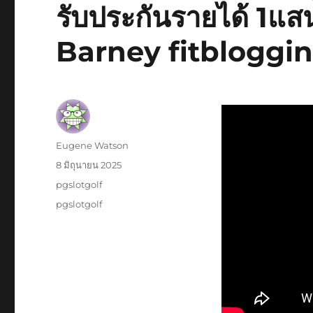
รับประกันรายได้ 1แส
Barney fitbloggin
ผู้
Eugene Watson
เขียน
เขียน
8 มิถุนายน 2025
เมื่อ
หมวด
pgslotgolf
หมู่
ป้าย
pgslotgolf
กำกับ