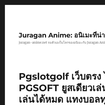
Juragan Anime: อนิเมะที่น
juragan-anime.net จมตัวเองในโลกของอนิเมะกับ Juragan An
Pgslotgolf เว็บตรง ไ
PGSOFT ยูสเดียวเล่
เล่นได้หมด แทงบอลทุ