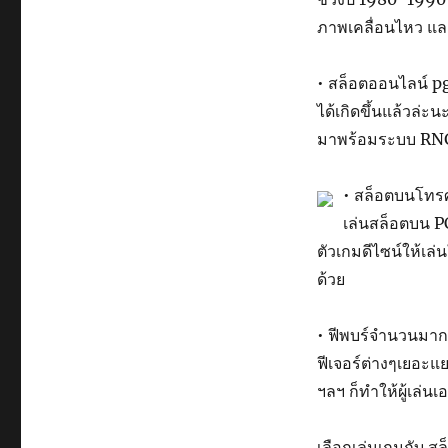
ภาพเคลื่อนไหว แ
• สล็อตออนไลน์ pg
ได้เกิดขึ้นแล้วล่ะ
มาพร้อมระบบ RNG ส
• สล็อตบนโทรศั
เล่นสล็อตบน PC
ตัวเกมดีไซน์ให้เล่
ด้วย
• ฟีพบร์จำนวนมาก
ฟีเจอร์ต่างๆเยอะแย
ฯลฯ ก็ทำให้ผู้เล่
เลือกเล่นเกมกับ สล