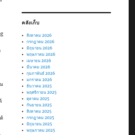
คลังเก็บ
pg
สิงหาคม 2026
กรกฎาคม 2026
มิถุนายน 2026
ะ
พฤษภาคม 2026
เมษายน 2026
มีนาคม 2026
กุมภาพันธ์ 2026
มกราคม 2026
รม
ธันวาคม 2025
พฤศจิกายน 2025
ตุลาคม 2025
้
กันยายน 2025
สิงหาคม 2025
ต้
กรกฎาคม 2025
มิถุนายน 2025
พฤษภาคม 2025
ง