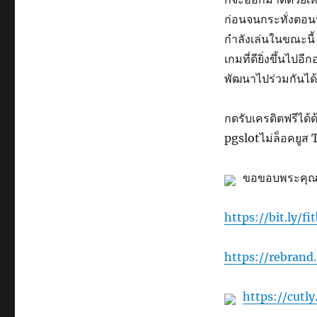
ก่อนจนกระทั่งตอนนี
กำลังเล่นในขณะนี้ 
เกมที่ดียิ่งขึ้นไป
พัฒนาไปร่วมกันได้
กดรับเครดิตฟรีได้
pgslotไม่ล็อคยูส
ขอขอบพระคุ
https://bit.ly/f
https://rebrand.
https://cutly