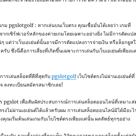
ม pgslotgolf : หากเล่นบนเว็บตรง คุณเชื่อมั่นได้เลยว่า เกมที่
รงจากเซิร์ฟเวอร์หลักของค่ายเกมโดยเฉพาะอย่างยิ่ง ไม่มีการดัดแป
 แต่ว่าเว็บเอเย่นต์นั้นอาจมีการดัดแปลงการจ่ายเงิน หรือล็อกยูส
บ ซึ่งนี่คือการเสี่ยงที่เกิดขึ้นเฉพาะการเล่นกับเว็บเอเย่นต์เพียงแค
รเล่นสล็อตที่ดีที่สุดกับ
pgslotgolf
เว็บไซต์ตรงไม่ผ่านเอเย่นต์ที่
่อใจ ลงทะเบียนสมัครสมาชิกเลย!
pgslot เพื่อสัมผัสประสบการณ์การเล่นสล็อตออนไลน์ที่เหมาะส
ต์ตรงไม่ผ่านเอเย่นต์ได้แล้วครับผม การเล่นสล็อตออนไลน์มิได้มีอะไ
งคุณเริ่มต้นเล่นเกมกับเว็บไซต์ตรงเพียงแค่นั้น ผลลัพธ์ทุกๆอย่าง
มือนกัน รวมทั้งอย่างที่คุณเห็น วิวัฒนาการของเกมสล็อตตั้งแต่สมั