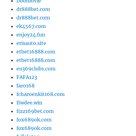
Doomovie
dr888bet.com
dr888bet.com
ek4567.com
enjoy24.fun
erisauto.site
etbet16888.com
etbet16888.com
eu369clubs.com
FAFA123
faro168
fcharoenkit168.com
fiwdee.win
fizz169bet.com
fox689ok.com
fox689ok.com