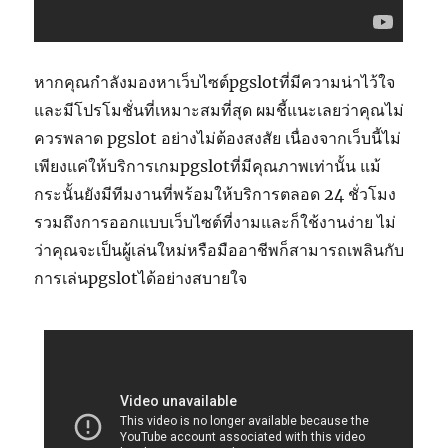
หากคุณกำลังมองหาเว็บไซต์pgslotที่มีความน่าไว้ใจ
และมีโปรโมชั่นที่เหมาะสมที่สุด ผมชี้แนะเลยว่าคุณไม่
ควรพลาด pgslot อย่างไม่ต้องสงสัย เนื่องจากเว็บนี้ไม่
เพียงแค่ให้บริการเกมpgslotที่มีคุณภาพเท่านั้น แม้
กระนั้นยังมีทีมงานที่พร้อมให้บริการตลอด 24 ชั่วโมง
รวมถึงการออกแบบเว็บไซต์ที่งามและก็ใช้งานง่าย ไม่
ว่าคุณจะเป็นผู้เล่นใหม่หรือมืออาชีพก็สามารถเพลินกับ
การเล่นpgslotได้อย่างสบายใจ