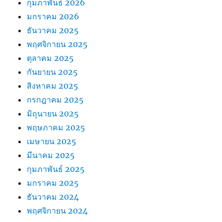
กุมภาพันธ์ 2026
มกราคม 2026
ธันวาคม 2025
พฤศจิกายน 2025
ตุลาคม 2025
กันยายน 2025
สิงหาคม 2025
กรกฎาคม 2025
มิถุนายน 2025
พฤษภาคม 2025
เมษายน 2025
มีนาคม 2025
กุมภาพันธ์ 2025
มกราคม 2025
ธันวาคม 2024
พฤศจิกายน 2024