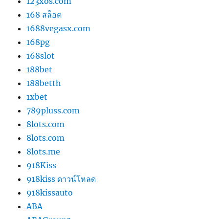
123xos.com
168 สล็อต
1688vegasx.com
168pg
168slot
188bet
188betth
1xbet
789pluss.com
8lots.com
8lots.com
8lots.me
918Kiss
918kiss ดาวน์โหลด
918kissauto
ABA