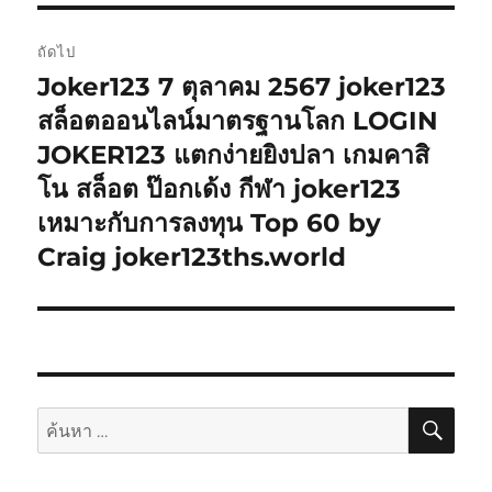
ถัดไป
Joker123 7 ตุลาคม 2567 joker123
เรื่อง
ต่อ
สล็อตออนไลน์มาตรฐานโลก LOGIN
ไป:
JOKER123 แตกง่ายยิงปลา เกมคาสิ
โน สล็อต ป๊อกเด้ง กีฬา joker123
เหมาะกับการลงทุน Top 60 by
Craig joker123ths.world
ค้นห
ค้นหา: