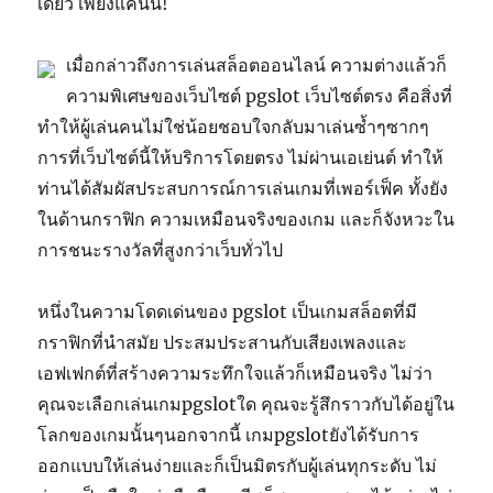
เดียว เพียงแค่นั้น!
เมื่อกล่าวถึงการเล่นสล็อตออนไลน์ ความต่างแล้วก็
ความพิเศษของเว็บไซต์ pgslot เว็บไซต์ตรง คือสิ่งที่
ทำให้ผู้เล่นคนไม่ใช่น้อยชอบใจกลับมาเล่นซ้ำๆซากๆ
การที่เว็บไซต์นี้ให้บริการโดยตรง ไม่ผ่านเอเย่นต์ ทำให้
ท่านได้สัมผัสประสบการณ์การเล่นเกมที่เพอร์เฟ็ค ทั้งยัง
ในด้านกราฟิก ความเหมือนจริงของเกม และก็จังหวะใน
การชนะรางวัลที่สูงกว่าเว็บทั่วไป
หนึ่งในความโดดเด่นของ pgslot เป็นเกมสล็อตที่มี
กราฟิกที่นำสมัย ประสมประสานกับเสียงเพลงและ
เอฟเฟกต์ที่สร้างความระทึกใจแล้วก็เหมือนจริง ไม่ว่า
คุณจะเลือกเล่นเกมpgslotใด คุณจะรู้สึกราวกับได้อยู่ใน
โลกของเกมนั้นๆนอกจากนี้ เกมpgslotยังได้รับการ
ออกแบบให้เล่นง่ายและก็เป็นมิตรกับผู้เล่นทุกระดับ ไม่