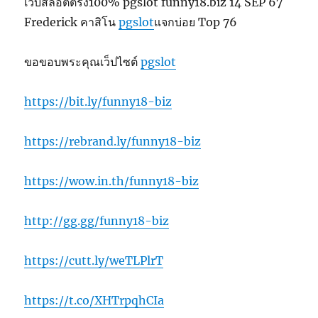
เว็บสล็อตตรง100% pgslot funny18.biz 14 SEP 67
Frederick คาสิโน
pgslot
แจกบ่อย Top 76
ขอขอบพระคุณเว็ปไซต์
pgslot
https://bit.ly/funny18-biz
https://rebrand.ly/funny18-biz
https://wow.in.th/funny18-biz
http://gg.gg/funny18-biz
https://cutt.ly/weTLPlrT
https://t.co/XHTrpqhCIa