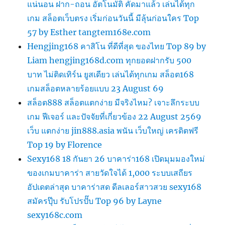
แน่นอน ฝาก-ถอน อัตโนมัติ คัดมาแล้ว เล่นได้ทุก
เกม สล็อตเว็บตรง เริ่มก่อนวันนี้ มีลุ้นก่อนใคร Top
57 by Esther tangtem168e.com
Hengjing168 คาสิโน ที่ดีที่สุด ของไทย Top 89 by
Liam hengjing168d.com ทุกยอดฝากรับ 500
บาท ไม่ติดเทิร์น ยูสเดียว เล่นได้ทุกเกม สล็อต168
เกมสล็อตหลายร้อยแบบ 23 August 69
สล็อต888 สล็อตแตกง่าย มีจริงไหม? เจาะลึกระบบ
เกม ฟีเจอร์ และปัจจัยที่เกี่ยวข้อง 22 August 2569
เว็บ แตกง่าย jin888.asia พนัน เว็บใหญ่ เครดิตฟรี
Top 19 by Florence
Sexy168 18 กันยา 26 บาคาร่า168 เปิดมุมมองใหม่
ของเกมบาคาร่า สายวัดใจได้ 1,000 ระบบเสถียร
อัปเดตล่าสุด บาคาร่าสด ดีลเลอร์สาวสวย sexy168
สมัครปุ๊บ รับโปรปั๊บ Top 96 by Layne
sexy168c.com