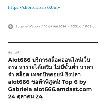
https://shorturl.asia/XUntv
ผู้
เขียน
หมวด
ป้าย
Eugene Watson
10 ตุลาคม 2024
PGSlot
PGSlot
เขียน
เมื่อ
หมู่
กำกับ
แนะแนว
ก่อนหน้า
เรื่อง
Alot666 บริการสล็อตออนไลน์เว็บ
เรื่อง
ก่อน
ตรง หารายได้เสริม ไม่มีขั้นต่ำ บาคา
หน้า:
ร่า สล็อต เทรดบิทคอยน์ ยิงปลา
alot666 ขอท้าพิสูจน์! Top 6 by
Gabriela alot666.amdast.com
24 ตุลาคม 24