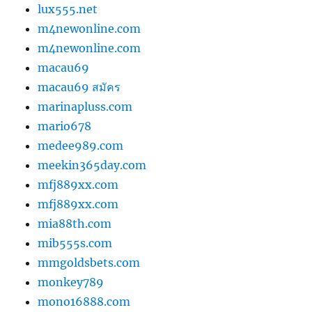
lux555.net
m4newonline.com
m4newonline.com
macau69
macau69 สมัคร
marinapluss.com
mario678
medee989.com
meekin365day.com
mfj889xx.com
mfj889xx.com
mia88th.com
mib555s.com
mmgoldsbets.com
monkey789
mono16888.com