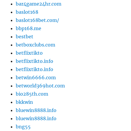
bar4game24hr.com
baslot168
baslot168bet.com/
bbp168.me
bestbet
betboxclubs.com
betflixtikto
betflixtikto.info
betflixtikto.info
betwin6666.com
betworld369hot.com
bio285th.com
bkkwin
bluewin8888.info
bluewin8888.info
bng55