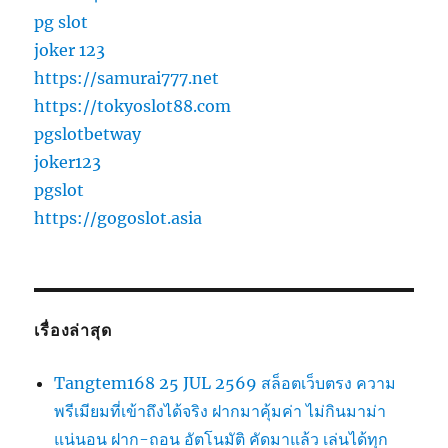
pg slot
joker 123
https://samurai777.net
https://tokyoslot88.com
pgslotbetway
joker123
pgslot
https://gogoslot.asia
เรื่องล่าสุด
Tangtem168 25 JUL 2569 สล็อตเว็บตรง ความ
พรีเมียมที่เข้าถึงได้จริง ฝากมาคุ้มค่า ไม่กินมาม่า
แน่นอน ฝาก-ถอน อัตโนมัติ คัดมาแล้ว เล่นได้ทุก