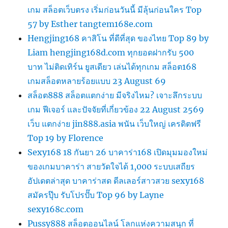
เกม สล็อตเว็บตรง เริ่มก่อนวันนี้ มีลุ้นก่อนใคร Top
57 by Esther tangtem168e.com
Hengjing168 คาสิโน ที่ดีที่สุด ของไทย Top 89 by
Liam hengjing168d.com ทุกยอดฝากรับ 500
บาท ไม่ติดเทิร์น ยูสเดียว เล่นได้ทุกเกม สล็อต168
เกมสล็อตหลายร้อยแบบ 23 August 69
สล็อต888 สล็อตแตกง่าย มีจริงไหม? เจาะลึกระบบ
เกม ฟีเจอร์ และปัจจัยที่เกี่ยวข้อง 22 August 2569
เว็บ แตกง่าย jin888.asia พนัน เว็บใหญ่ เครดิตฟรี
Top 19 by Florence
Sexy168 18 กันยา 26 บาคาร่า168 เปิดมุมมองใหม่
ของเกมบาคาร่า สายวัดใจได้ 1,000 ระบบเสถียร
อัปเดตล่าสุด บาคาร่าสด ดีลเลอร์สาวสวย sexy168
สมัครปุ๊บ รับโปรปั๊บ Top 96 by Layne
sexy168c.com
Pussy888 สล็อตออนไลน์ โลกแห่งความสนุก ที่