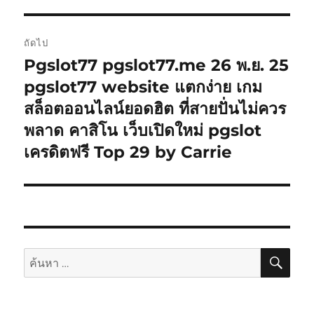
ถัดไป
Pgslot77 pgslot77.me 26 พ.ย. 25
เรื่อง
ต่อ
pgslot77 website แตกง่าย เกม
ไป:
สล็อตออนไลน์ยอดฮิต ที่สายปั่นไม่ควร
พลาด คาสิโน เว็บเปิดใหม่ pgslot
เครดิตฟรี Top 29 by Carrie
ค้นห
ค้นหา: