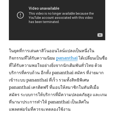
ในยุคที่การเล่นคาสิโนออนไลน์แปลงเป็นหนึ่งใน
กิจกรรมที่ได้รับความนิยม
pananthai
ได้เปลี่ยนเป็นชื่อ
ที่ได้รับความพอใจอย่างยิ่งจากนักเดิมพันทั่วไทย ด้วย
บริการที่ครบถ้วน อีกทั้ง pananthai สมัคร ที่ง่ายมาก
เข้าระบบ pananthai ที่เร็ว รวมทั้งสิทธิพิเศษ
pananthai เครดิตฟรี ที่มอบให้สมาชิกในทันทีเมื่อ
สมัคร ระบบการให้บริการที่มีความปลอดภัยสูง และเกม
ที่นานาประการทำให้ pananthai เป็นเลิศใน
แพลตฟอร์มที่ควรจะทดลองใช้งาน