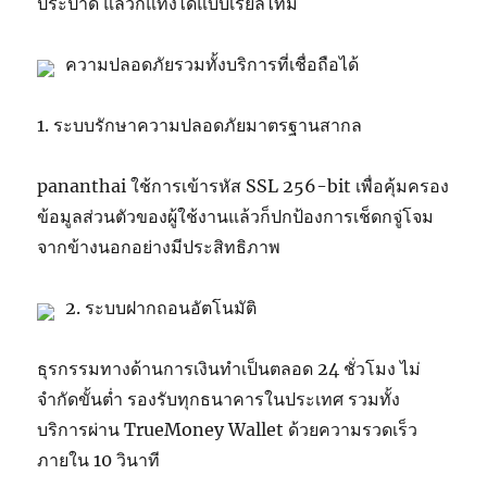
ประปาดี แล้วก็แทงได้แบบเรียลไทม์
ความปลอดภัยรวมทั้งบริการที่เชื่อถือได้
1. ระบบรักษาความปลอดภัยมาตรฐานสากล
pananthai ใช้การเข้ารหัส SSL 256-bit เพื่อคุ้มครอง
ข้อมูลส่วนตัวของผู้ใช้งานแล้วก็ปกป้องการเช็ดกจู่โจม
จากข้างนอกอย่างมีประสิทธิภาพ
2. ระบบฝากถอนอัตโนมัติ
ธุรกรรมทางด้านการเงินทำเป็นตลอด 24 ชั่วโมง ไม่
จำกัดขั้นต่ำ รองรับทุกธนาคารในประเทศ รวมทั้ง
บริการผ่าน TrueMoney Wallet ด้วยความรวดเร็ว
ภายใน 10 วินาที