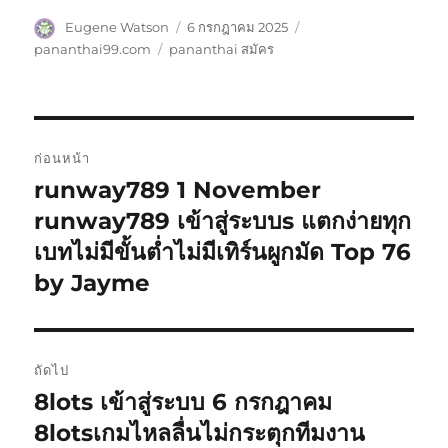
ผู้
เขียน
หมวด
Eugene Watson
6 กรกฎาคม 2025
เขียน
เมื่อ
หมู่
ป้าย
pananthai99.com
pananthai สมัคร
กำกับ
แนะแนว
ก่อนหน้า
เรื่อง
runway789 1 November
เรื่อง
ก่อน
runway789 เข้าสู่ระบบs แตกง่ายทุก
หน้า:
เบทไม่มีขั้นต่ำไม่มีเทิร์นผูกมัด Top 76
by Jayme
ถัดไป
8lots เข้าสู่ระบบ 6 กรกฎาคม
เรื่อง
ต่อ
8lotsเกมไหลลื่นไม่กระตุกทีมงาน