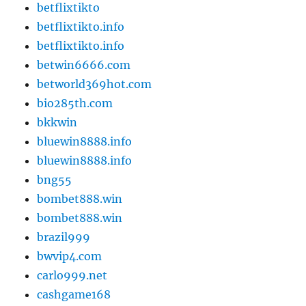
betflixtikto
betflixtikto.info
betflixtikto.info
betwin6666.com
betworld369hot.com
bio285th.com
bkkwin
bluewin8888.info
bluewin8888.info
bng55
bombet888.win
bombet888.win
brazil999
bwvip4.com
carlo999.net
cashgame168