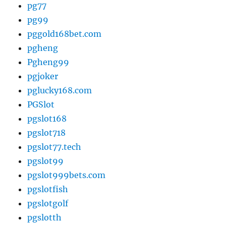
pg77
pg99
pggold168bet.com
pgheng
Pgheng99
pgjoker
pglucky168.com
PGSlot
pgslot168
pgslot718
pgslot77.tech
pgslot99
pgslot999bets.com
pgslotfish
pgslotgolf
pgslotth