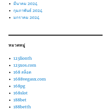
มีนาคม 2024
กุมภาพันธ์ 2024
มกราคม 2024
หมวดหมู่
123lionth
123xos.com
168 สล็อต
1688vegasx.com
168pg
168slot
188bet
188betth