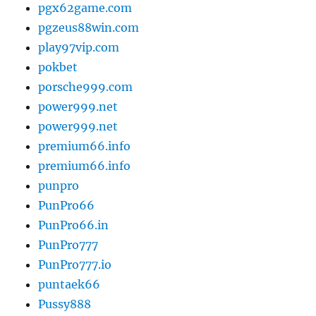
pgx62game.com
pgzeus88win.com
play97vip.com
pokbet
porsche999.com
power999.net
power999.net
premium66.info
premium66.info
punpro
PunPro66
PunPro66.in
PunPro777
PunPro777.io
puntaek66
Pussy888