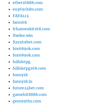
etbet16888.com
eu369clubs.com
FAFA123
faro168
fcharoenkit168.com
fiwdee.win
fizz169bet.com
fox689ok.com
fox689ok.com
fullslotpg
fullslotpg168.com
funny18
funny18.in
future24bet.com
gamehit8888.com
gem99ths.com