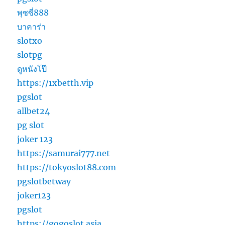
พุซซี่888
บาคาร่า
slotxo
slotpg
ดูหนังโป๊
https://1xbetth.vip
pgslot
allbet24
pg slot
joker 123
https://samurai777.net
https://tokyoslot88.com
pgslotbetway
joker123
pgslot
https://gogoslot.asia