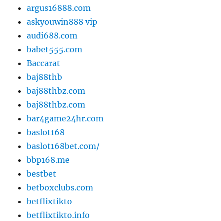
argus16888.com
askyouwin888 vip
audi688.com
babet555.com
Baccarat
baj88thb
baj88thbz.com
baj88thbz.com
bar4game24hr.com
baslot168
baslot168bet.com/
bbp168.me
bestbet
betboxclubs.com
betflixtikto
betflixtikto.info