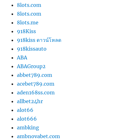
8lots.com
8lots.com
8lots.me
918Kiss
918kiss ดาวน์โหลด
918kissauto
ABA
ABAGroup2
abbet789.com
acebet789.com
aden168ss.com
allbet24hr
alot66
alot666
ambking
ambnovabet.com