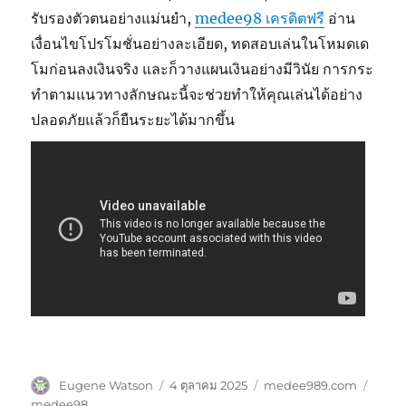
รับรองตัวตนอย่างแม่นยำ,
medee98 เครดิตฟรี
อ่าน
เงื่อนไขโปรโมชั่นอย่างละเอียด, ทดสอบเล่นในโหมดเด
โมก่อนลงเงินจริง และก็วางแผนเงินอย่างมีวินัย การกระ
ทำตามแนวทางลักษณะนี้จะช่วยทำให้คุณเล่นได้อย่าง
ปลอดภัยแล้วก็ยืนระยะได้มากขึ้น
ผู้
เขียน
หมวด
ป้าย
Eugene Watson
4 ตุลาคม 2025
medee989.com
เขียน
เมื่อ
หมู่
กำกับ
medee98