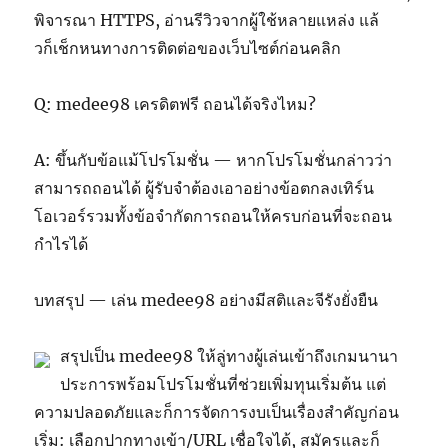
พิจารณา HTTPS, อ่านรีวิวจากผู้ใช้หลายแหล่ง แล้
วก็เช็กหนทางการติดต่อของเว็บไซต์ก่อนคลิก
Q: medee98 เครดิตฟรี ถอนได้จริงไหม?
A: ขึ้นกับข้อแม้โปรโมชั่น — หากโปรโมชั่นกล่าวว่า
สามารถถอนได้ ผู้รับจำต้องเอาอย่างข้อตกลงเทิร์น
โอเวอร์รวมทั้งข้อจำกัดการถอนให้ครบก่อนที่จะถอน
กำไรได้
บทสรุป — เล่น medee98 อย่างมีสติและจีรังยั่งยืน
สรุปเป็น medee98 ให้ลู่ทางผู้เล่นเข้าถึงเกมนานา
ประการพร้อมโปรโมชั่นที่ช่วยเพิ่มทุนเริ่มต้น แต่
ความปลอดภัยและก็การจัดการงบเป็นเรื่องสำคัญก่อน
เริ่ม: เลือกปากทางเข้า/URL เชื่อใจได้, สมัครและก็