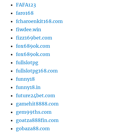
FAFA123
faro168
fcharoenkit168.com
fiwdee.win
fizz169bet.com
fox689ok.com
fox689ok.com
fullslotpg
fullslotpg168.com
funny18
funny18.in
future24bet.com
gamehit8888.com
gem99ths.com
goatza888fin.com
gobaza88.com