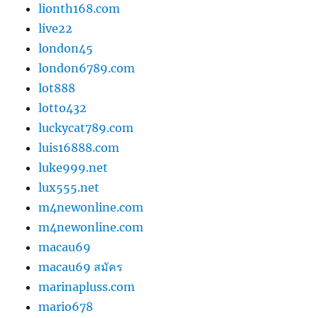
lionth168.com
live22
london45
london6789.com
lot888
lotto432
luckycat789.com
luis16888.com
luke999.net
lux555.net
m4newonline.com
m4newonline.com
macau69
macau69 สมัคร
marinapluss.com
mario678