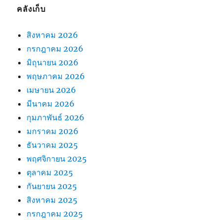
คลังเก็บ
สิงหาคม 2026
กรกฎาคม 2026
มิถุนายน 2026
พฤษภาคม 2026
เมษายน 2026
มีนาคม 2026
กุมภาพันธ์ 2026
มกราคม 2026
ธันวาคม 2025
พฤศจิกายน 2025
ตุลาคม 2025
กันยายน 2025
สิงหาคม 2025
กรกฎาคม 2025