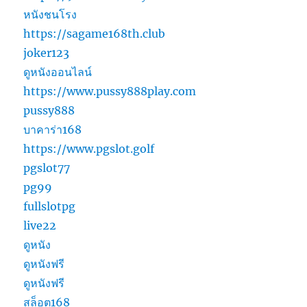
หนังชนโรง
https://sagame168th.club
joker123
ดูหนังออนไลน์
https://www.pussy888play.com
pussy888
บาคาร่า168
https://www.pgslot.golf
pgslot77
pg99
fullslotpg
live22
ดูหนัง
ดูหนังฟรี
ดูหนังฟรี
สล็อต168