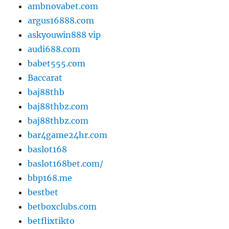
ambnovabet.com
argus16888.com
askyouwin888 vip
audi688.com
babet555.com
Baccarat
baj88thb
baj88thbz.com
baj88thbz.com
bar4game24hr.com
baslot168
baslot168bet.com/
bbp168.me
bestbet
betboxclubs.com
betflixtikto