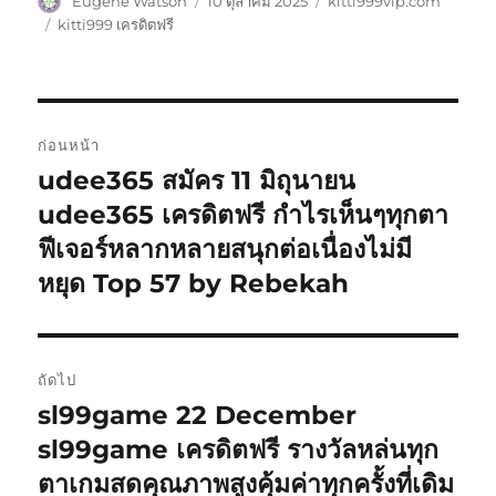
ผู้
เขียน
หมวด
Eugene Watson
10 ตุลาคม 2025
kitti999vip.com
เขียน
เมื่อ
หมู่
ป้าย
kitti999 เครดิตฟรี
กำกับ
แนะแนว
ก่อนหน้า
เรื่อง
udee365 สมัคร 11 มิถุนายน
เรื่อง
ก่อน
udee365 เครดิตฟรี กำไรเห็นๆทุกตา
หน้า:
ฟีเจอร์หลากหลายสนุกต่อเนื่องไม่มี
หยุด Top 57 by Rebekah
ถัดไป
sl99game 22 December
เรื่อง
ต่อ
sl99game เครดิตฟรี รางวัลหล่นทุก
ไป:
ตาเกมสดคุณภาพสูงคุ้มค่าทุกครั้งที่เดิม