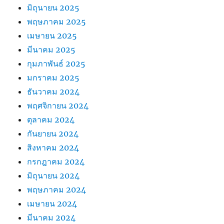
มิถุนายน 2025
พฤษภาคม 2025
เมษายน 2025
มีนาคม 2025
กุมภาพันธ์ 2025
มกราคม 2025
ธันวาคม 2024
พฤศจิกายน 2024
ตุลาคม 2024
กันยายน 2024
สิงหาคม 2024
กรกฎาคม 2024
มิถุนายน 2024
พฤษภาคม 2024
เมษายน 2024
มีนาคม 2024