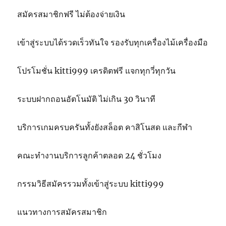
สมัครสมาชิกฟรี ไม่ต้องจ่ายเงิน
เข้าสู่ระบบได้รวดเร็วทันใจ รองรับทุกเครื่องไม้เครื่องมือ
โปรโมชั่น kitti999 เครดิตฟรี แจกทุกวี่ทุกวัน
ระบบฝากถอนอัตโนมัติ ไม่เกิน 30 วินาที
บริการเกมครบครันทั้งยังสล็อต คาสิโนสด และกีฬา
คณะทำงานบริการลูกค้าตลอด 24 ชั่วโมง
กรรมวิธีสมัครรวมทั้งเข้าสู่ระบบ kitti999
แนวทางการสมัครสมาชิก