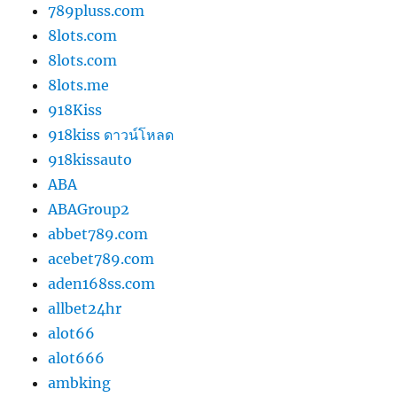
789pluss.com
8lots.com
8lots.com
8lots.me
918Kiss
918kiss ดาวน์โหลด
918kissauto
ABA
ABAGroup2
abbet789.com
acebet789.com
aden168ss.com
allbet24hr
alot66
alot666
ambking