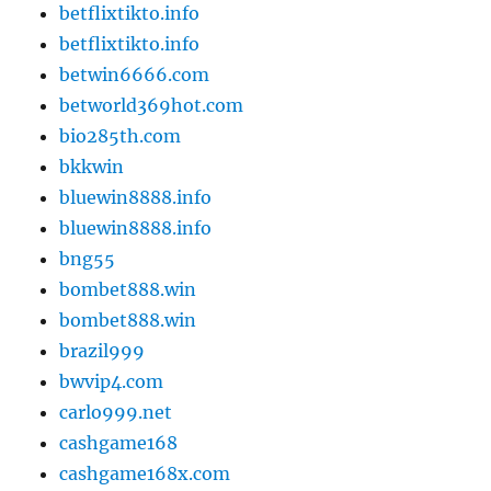
betflixtikto.info
betflixtikto.info
betwin6666.com
betworld369hot.com
bio285th.com
bkkwin
bluewin8888.info
bluewin8888.info
bng55
bombet888.win
bombet888.win
brazil999
bwvip4.com
carlo999.net
cashgame168
cashgame168x.com