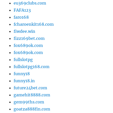
eu369clubs.com
FAFA123
faro168
fcharoenkit168.com
fiwdee.win
fizz169bet.com
fox689ok.com
fox689ok.com
fullslotpg
fullslotpg168.com
funny18
funny18.in
future24bet.com
gamehit8888.com
gem99ths.com
goatza888fin.com