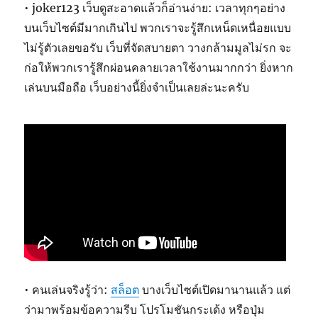
• joker123 เว็บดูสะอาดแล้วก็อ่านง่าย: เวลาทุกๆอย่าง
บนเว็บไซต์มีมากเกินไป พวกเราจะรู้สึกเหน็ดเหนื่อยแบบ
ไม่รู้ตัวเลยขอรับ เว็บที่จัดสบายตา วางกล้ามมูลไม่รก จะ
ก่อให้พวกเรารู้สึกผ่อนคลายเวลาใช้งานมากกว่า ยิ่งหาก
เล่นบนมือถือ เว็บอย่างนี้ยิ่งจำเป็นเลยล่ะนะครับ
• คนเล่นจริงรู้ว่า:
สล็อต
บางเว็บไซต์เปิดมานานแล้ว แต่
ว่ามาพร้อมข้อความรีบ โปรโมชันกระเด้ง หรือปุ่ม