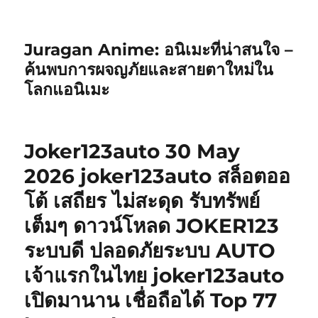
Juragan Anime: อนิเมะที่น่าสนใจ –
ค้นพบการผจญภัยและสายตาใหม่ใน
โลกแอนิเมะ
Joker123auto 30 May
2026 joker123auto สล็อตออ
โต้ เสถียร ไม่สะดุด รับทรัพย์
เต็มๆ ดาวน์โหลด JOKER123
ระบบดี ปลอดภัยระบบ AUTO
เจ้าแรกในไทย joker123auto
เปิดมานาน เชื่อถือได้ Top 77