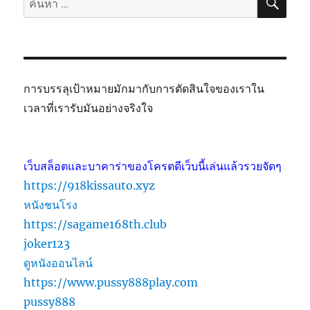
การบรรลุเป้าหมายมักมากับการตัดสินใจของเราใน
เวลาที่เรารับมันอย่างจริงใจ
เว็บสล็อตและบาคาร่าของโครตดีเว็บนี้เล่นแล้วรวยจัดๆ
https://918kissauto.xyz
หนังชนโรง
https://sagame168th.club
joker123
ดูหนังออนไลน์
https://www.pussy888play.com
pussy888