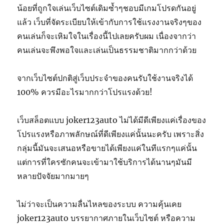
น้อยที่ถูกใจเล่นเว็บไซต์เดิมซ้ำๆชอบมีเกมโปรดกันอยู่
แล้ว เว็บที่จัดระเบียบให้เข้ากับการใช้แรงงานจริงๆของ
คนเล่นก็จะเหิมใจในเรื่องนี้ไปเลยครับผม เนื่องจากว่า
คนเล่นจะพึงพอใจและเล่นเป็นธรรมชาติมากกว่าด้วย
จากเว็บไซต์ปกติสู่เว็บประจำของคนรับใช้งานจริงได้
100% ควรมีอะไรมากกว่าโปรแรงด้วย!
เว็บสล็อตแบบ joker123auto ไม่ได้มีดีเพียงแค่เรื่องของ
โปรแรงหรือภาพลักษณ์ที่ดีเพียงแค่นั้นนะครับ เพราะสิ่ง
กลุ่มนี้มันจะเสนอหรือขายได้เพียงแค่ในทีแรกๆแค่นั้น
แต่การที่ใครซักคนจะเข้ามาใช้บริการได้นานๆมันมี
หลายปัจจัยมากมายๆ
ไม่ว่าจะเป็นความลื่นไหลของระบบ ความคุ้นเคย
joker123auto บรรยากาศภายในเว็บไซต์ หรือความ