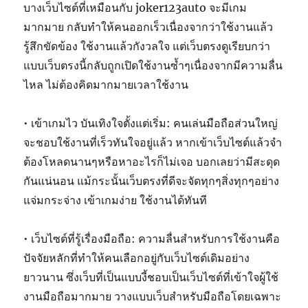
บางเว็บไซต์ที่เหมือนกับ joker123auto จะมีเกม
มากมาย กลับทำให้คนออกเร็วเนื่องจากว่าใช้งานแล้ว
รู้สึกขัดข้อง ใช้งานแล้วกังวลใจ แต่เว็บตรงดูเรียบกว่า
แบบเว็บตรงนี้กลับถูกเปิดใช้งานซ้ำๆเนื่องจากมีความลื่น
ไหล ไม่ต้องคิดมากมายเวลาใช้งาน
• เข้าเกมไว บันเทิงใจตั้งแต่เริ่ม: คนเล่นมือถือส่วนใหญ่
จะชอบใช้งานที่เร็วทันใจอยู่แล้ว หากเข้าเว็บไซต์แล้วจำ
ต้องโหลดนานๆหรือหาอะไรก็ไม่เจอ บอกเลยว่ามีสะดุด
กันแน่นอน แม้กระนั้นเว็บตรงที่ดีจะจัดทุกๆสิ่งทุกๆอย่าง
แจ่มกระจ่าง เข้าเกมง่าย ใช้งานได้ทันที
• เว็บไซต์ที่รู้เรื่องมือถือ: ความลื่นสำหรับการใช้งานคือ
ปัจจัยหลักที่ทำให้คนเลือกอยู่กับเว็บไซต์เดิมอย่าง
ยาวนาน ซึ่งเว็บที่เป็นแบบงี้ชอบเป็นเว็บไซต์ที่เข้าใจผู้ใช้
งานมือถือมากมาย วางแบบเว็บสำหรับมือถือโดยเฉพาะ