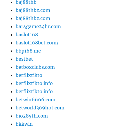
baj88thb
baj88thbz.com
baj88thbz.com
bar4game24hr.com
baslot168
baslot168bet.com/
bbp168.me
bestbet
betboxclubs.com
betflixtikto
betflixtikto.info
betflixtikto.info
betwin6666.com
betworld369hot.com
bio285th.com
bkkwin