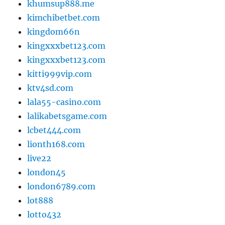
khumsup888.me
kimchibetbet.com
kingdom66n
kingxxxbet123.com
kingxxxbet123.com
kitti999vip.com
ktv4sd.com
lala55-casino.com
lalikabetsgame.com
lcbet444.com
lionth168.com
live22
london45
london6789.com
lot888
lotto432