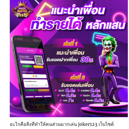
อะไรคือสิ่งที่ทำให้คนส่วนมากเล่น joker123 เว็บไซต์