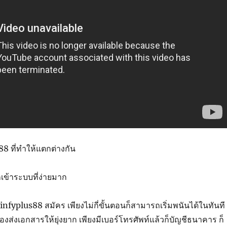
88 ที่ทำให้แตกต่างกัน
็เข้าระบบที่ง่ายมาก
infyplus88 สมัคร เพียงไม่กี่ขั้นตอนก็สามารถเริ่มพนันได้ในทันที
องส่งเอกสารให้ยุ่งยาก เพียงมีเบอร์โทรศัพท์แล้วก็บัญชีธนาคาร ก็