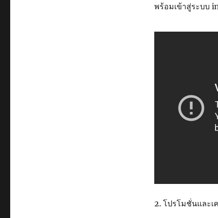
พร้อมเข้าสู่ระบบ i
2. โปรโมชั่นและเคร