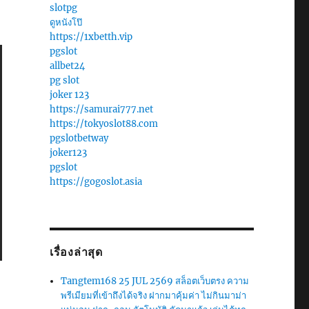
slotpg
ดูหนังโป๊
https://1xbetth.vip
pgslot
allbet24
pg slot
joker 123
https://samurai777.net
https://tokyoslot88.com
pgslotbetway
joker123
pgslot
https://gogoslot.asia
เรื่องล่าสุด
Tangtem168 25 JUL 2569 สล็อตเว็บตรง ความ
พรีเมียมที่เข้าถึงได้จริง ฝากมาคุ้มค่า ไม่กินมาม่า