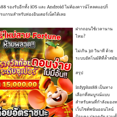
88 รองรับอีกทั้ง iOS และ Android ไม่ต้องดาวน์โหลดแอปก็
รแกรมสำหรับท่องอินเตอร์เน็ตได้เลย
ฝากถอนใช้เวลานาน
ไหม?
ไม่เกิน 30 วินาที ด้วย
ระบบอัตโนมัติที่ล้ำสมัย
สรุป
infyplus88 เป็นทาง
เลือกที่สมบูรณ์แบบ
สำหรับคนที่กำลังมอง
เว็บไซต์พนันออนไลน์
ป้อมคง ปลอดภัย รวมทั้