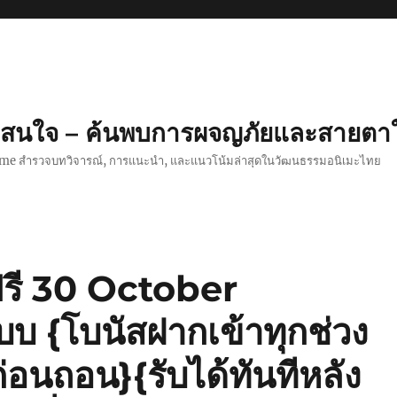
่าสนใจ – ค้นพบการผจญภัยและสายตา
ime สำรวจบทวิจารณ์, การแนะนำ, และแนวโน้มล่าสุดในวัฒนธรรมอนิเมะไทย
ฟรี 30 October
บบ {โบนัสฝากเข้าทุกช่วง
่อนถอน}{รับได้ทันทีหลัง