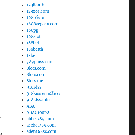
123lionth
123xos.com
168 สล็อต
1688vegasx.com
168pg
168slot
188bet
188betth
1xbet
789pluss.com
8lots.com
8lots.com
8lots.me
918Kiss
918kiss ดาวน์โหลด
918kissauto
ABA
ABAGroup2
หา
abbet789.com
acebet789.com
aden168ss.com
ง