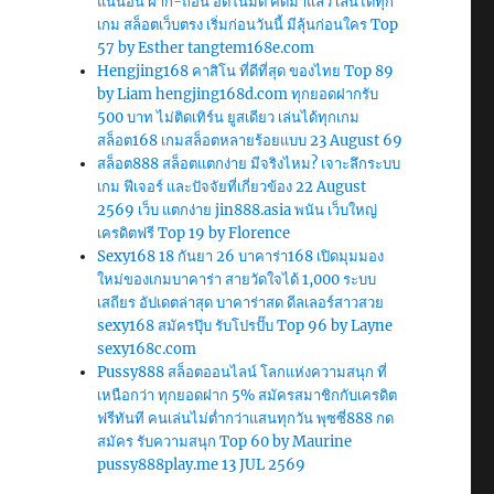
แน่นอน ฝาก-ถอน อัตโนมัติ คัดมาแล้ว เล่นได้ทุก
เกม สล็อตเว็บตรง เริ่มก่อนวันนี้ มีลุ้นก่อนใคร Top
57 by Esther tangtem168e.com
Hengjing168 คาสิโน ที่ดีที่สุด ของไทย Top 89
by Liam hengjing168d.com ทุกยอดฝากรับ
500 บาท ไม่ติดเทิร์น ยูสเดียว เล่นได้ทุกเกม
สล็อต168 เกมสล็อตหลายร้อยแบบ 23 August 69
สล็อต888 สล็อตแตกง่าย มีจริงไหม? เจาะลึกระบบ
เกม ฟีเจอร์ และปัจจัยที่เกี่ยวข้อง 22 August
2569 เว็บ แตกง่าย jin888.asia พนัน เว็บใหญ่
เครดิตฟรี Top 19 by Florence
Sexy168 18 กันยา 26 บาคาร่า168 เปิดมุมมอง
ใหม่ของเกมบาคาร่า สายวัดใจได้ 1,000 ระบบ
เสถียร อัปเดตล่าสุด บาคาร่าสด ดีลเลอร์สาวสวย
sexy168 สมัครปุ๊บ รับโปรปั๊บ Top 96 by Layne
sexy168c.com
Pussy888 สล็อตออนไลน์ โลกแห่งความสนุก ที่
เหนือกว่า ทุกยอดฝาก 5% สมัครสมาชิกกับเครดิต
ฟรีทันที คนเล่นไม่ต่ำกว่าแสนทุกวัน พุซซี่888 กด
สมัคร รับความสนุก Top 60 by Maurine
pussy888play.me 13 JUL 2569