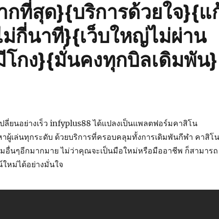
ที่สุด}{บริการด้วยใจ}{แก
่กี่นาที}{เว็บใหญ่ไม่ผ่าน
ีโกง}{มั่นคงทุกบิลเดิมพัน}
เปลี่ยนอย่างเร็ว infyplus88 ได้แปลงเป็นแพลตฟอร์มคาสิโน
ผู้เล่นทุกระดับ ด้วยบริการที่ครอบคลุมทั้งการเดิมพันกีฬา คาสิโ
กมอื่นๆอีกมากมาย ไม่ว่าคุณจะเป็นมือใหม่หรือมืออาชีพ ก็สามารถ
ใหม่ได้อย่างมั่นใจ