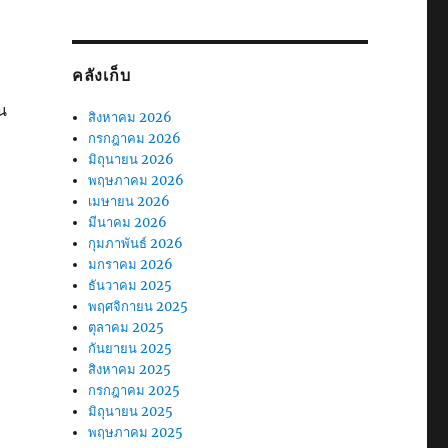
คลังเก็บ
น
สิงหาคม 2026
กรกฎาคม 2026
มิถุนายน 2026
พฤษภาคม 2026
เมษายน 2026
มีนาคม 2026
กุมภาพันธ์ 2026
มกราคม 2026
ธันวาคม 2025
พฤศจิกายน 2025
ตุลาคม 2025
กันยายน 2025
สิงหาคม 2025
กรกฎาคม 2025
มิถุนายน 2025
พฤษภาคม 2025