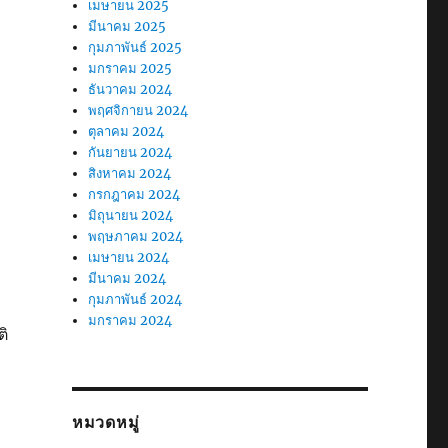
เมษายน 2025
มีนาคม 2025
กุมภาพันธ์ 2025
มกราคม 2025
ธันวาคม 2024
พฤศจิกายน 2024
ตุลาคม 2024
กันยายน 2024
สิงหาคม 2024
กรกฎาคม 2024
มิถุนายน 2024
พฤษภาคม 2024
เมษายน 2024
มีนาคม 2024
กุมภาพันธ์ 2024
มกราคม 2024
ติ
หมวดหมู่