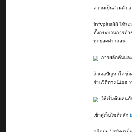
ความเป็นส่วนตัว แ
infyplus88 ใช้ระบ
ทั้งกระบวนการทำธ
ทุกยอดฝากถอน
การผลักดันและ
ถ้าเจอปัญหาใดๆก
ผ่านวิถีทาง Line ร
วิธีเริ่มต้นเล่
เข้าสู่เว็บไซต์หลัก
คลิกปุ่ม “สมัครเป