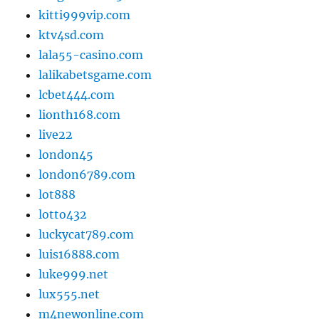
kitti999vip.com
ktv4sd.com
lala55-casino.com
lalikabetsgame.com
lcbet444.com
lionth168.com
live22
london45
london6789.com
lot888
lotto432
luckycat789.com
luis16888.com
luke999.net
lux555.net
m4newonline.com