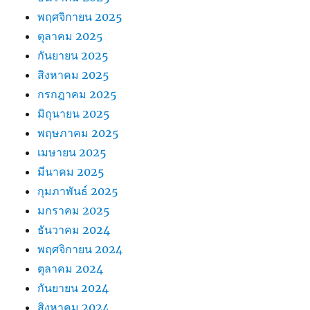
พฤศจิกายน 2025
ตุลาคม 2025
กันยายน 2025
สิงหาคม 2025
กรกฎาคม 2025
มิถุนายน 2025
พฤษภาคม 2025
เมษายน 2025
มีนาคม 2025
กุมภาพันธ์ 2025
มกราคม 2025
ธันวาคม 2024
พฤศจิกายน 2024
ตุลาคม 2024
กันยายน 2024
สิงหาคม 2024