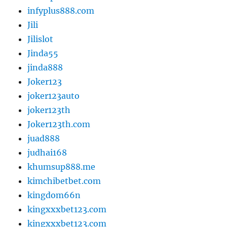
infyplus888.com
Jili
Jilislot
Jinda55
jinda888
Joker123
joker123auto
joker123th
Joker123th.com
juad888
judhai168
khumsup888.me
kimchibetbet.com
kingdom66n
kingxxxbet123.com
kingxxxbet123.com