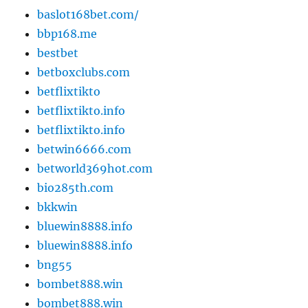
baslot168bet.com/
bbp168.me
bestbet
betboxclubs.com
betflixtikto
betflixtikto.info
betflixtikto.info
betwin6666.com
betworld369hot.com
bio285th.com
bkkwin
bluewin8888.info
bluewin8888.info
bng55
bombet888.win
bombet888.win