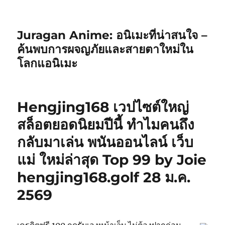
Juragan Anime: อนิเมะที่น่าสนใจ –
ค้นพบการผจญภัยและสายตาใหม่ใน
โลกแอนิเมะ
Hengjing168 เวปไซต์ใหญ่
สล็อตยอดนิยมปีนี้ ทำไมคนถึง
กลับมาเล่น พนันออนไลน์ เว็บ
แม่ ใหม่ล่าสุด Top 99 by Joie
hengjing168.golf 28 ม.ค.
2569