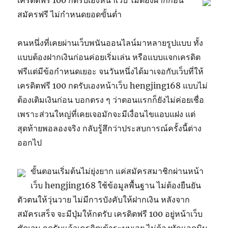
เครดิตฟรี 100 กดรับเองหน้าเว็บ ไม่ต้องฝากก่อน
สมัครฟรี ไม่กำหนดยอดขั้นต่ำ
คนหนึ่งที่เคยผ่านเว็บพนันออนไลน์มาหลายรูปแบบ ทั้ง
แบบต้องฝากเงินก่อนค่อยเริ่มเล่น หรือแบบแจกเครดิต
ฟรีแต่มีข้อกำหนดเยอะ จนวันหนึ่งได้มาเจอกับเว็บที่ให้
เครดิตฟรี 100 กดรับเองหน้าเว็บ hengjing168 แบบไม่
ต้องเติมเงินก่อน บอกตรง ๆ ว่าตอนแรกก็ยังไม่ค่อยเชื่อ
เพราะส่วนใหญ่ที่เคยเจอมักจะมีเงื่อนไขแอบแฝง แต่
สุดท้ายพอลองจริง กลับรู้สึกว่าประสบการณ์ครั้งนี้ต่าง
ออกไป
ขั้นตอนเริ่มต้นไม่ยุ่งยาก แค่สมัครสมาชิกผ่านหน้า
เว็บ hengjing168 ใช้ข้อมูลพื้นฐาน ไม่ต้องยืนยัน
ตัวตนให้วุ่นวาย ไม่มีการบังคับให้ฝากเงิน หลังจาก
สมัครเสร็จ จะมีปุ่มให้กดรับ เครดิตฟรี 100 อยู่หน้าเว็บ