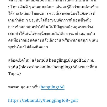
หลายเกมในสล็อต168สามารถเข้าโบนัสได้ไม่ยาก หาก
บริหารเงินดี ๆ เล่นแบบค่อยๆ เล่น จะรู้สึกว่าเกมค่อนข้าง
ให้รางวัลบ่อย โดยเฉพาะช่วงที่เล่นต่อเนื่องในจังหวะที่
เกมกำลังมา ประทับใจคือระบบจัดการที่ค่อนข้างนิ่ง
การเข้าออกเกมทำได้ลื่น ไม่มีปัญหาเด้งหลุดระหว่าง
เล่น ทำให้เล่นได้ต่อเนื่องแบบไม่เสียอารมณ์ เหมาะกับ
คนที่อยากผ่อนคลายหลังเลิกงาน หรือหาเกมสนุก ๆ เล่น
ทุกวันโดยไม่ต้องคิดมาก
สล็อตเปิดใหม่ สล็อต168 hengjing168.golf 14 ก.พ.
2569 Joie casino online hengjing168 มาแรงที่สุด
Top 27
ขอขอบคุณมากเว็บ
hengjing168
https://rebrand.ly/hengjing168-golf