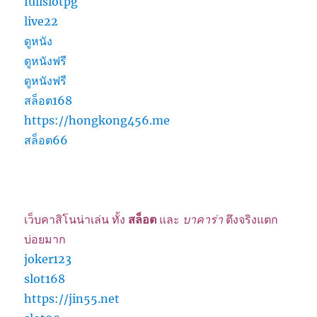
fullslotpg
live22
ดูหนัง
ดูหนังฟรี
ดูหนังฟรี
สล็อต168
https://hongkong456.me
สล็อต66
เว็บคาสิโนน่าเล่น ทั้ง
สล็อต
และ
บาคาร่า
ตึงจริงแตก
บ่อยมาก
joker123
slot168
https://jin55.net