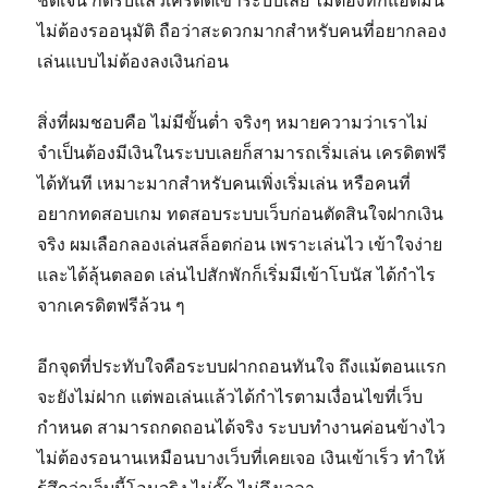
ชัดเจน กดรับแล้วเครดิตเข้าระบบเลย ไม่ต้องทักแอดมิน
ไม่ต้องรออนุมัติ ถือว่าสะดวกมากสำหรับคนที่อยากลอง
เล่นแบบไม่ต้องลงเงินก่อน
สิ่งที่ผมชอบคือ ไม่มีขั้นต่ำ จริงๆ หมายความว่าเราไม่
จำเป็นต้องมีเงินในระบบเลยก็สามารถเริ่มเล่น เครดิตฟรี
ได้ทันที เหมาะมากสำหรับคนเพิ่งเริ่มเล่น หรือคนที่
อยากทดสอบเกม ทดสอบระบบเว็บก่อนตัดสินใจฝากเงิน
จริง ผมเลือกลองเล่นสล็อตก่อน เพราะเล่นไว เข้าใจง่าย
และได้ลุ้นตลอด เล่นไปสักพักก็เริ่มมีเข้าโบนัส ได้กำไร
จากเครดิตฟรีล้วน ๆ
อีกจุดที่ประทับใจคือระบบฝากถอนทันใจ ถึงแม้ตอนแรก
จะยังไม่ฝาก แต่พอเล่นแล้วได้กำไรตามเงื่อนไขที่เว็บ
กำหนด สามารถกดถอนได้จริง ระบบทำงานค่อนข้างไว
ไม่ต้องรอนานเหมือนบางเว็บที่เคยเจอ เงินเข้าเร็ว ทำให้