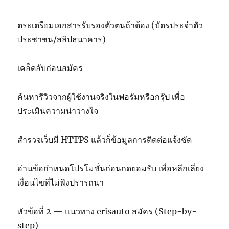
ตระเตรียมเอกสารรับรองตัวตนถ้าต้อง (บัตรประจำตัว
ประชาชน/สลิปธนาคาร)
เคล็ดลับก่อนสมัคร
ค้นหารีวิวจากผู้ใช้งานจริงในฟอรัมหรือกรุ๊ป เพื่อ
ประเมินความน่าวางใจ
สำรวจเว็บมี HTTPS แล้วก็ข้อมูลการติดต่อแจ้งชัด
อ่านข้อกำหนดโปรโมชั่นก่อนกดยอมรับ เพื่อหลีกเลี่ยง
เงื่อนไขที่ไม่พึงปรารถนา
หัวข้อที่ 2 — แนวทาง erisauto สมัคร (Step-by-
step)