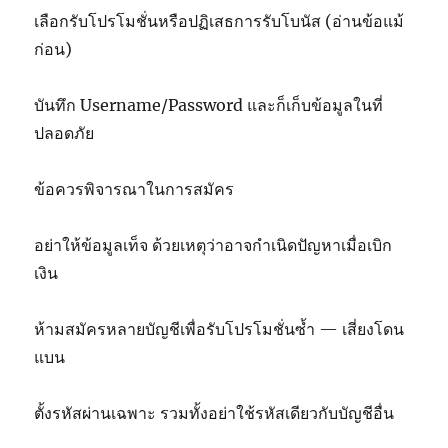
เลือกรับโปรโมชั่นหรือปฏิเสธการรับโบนัส (อ่านข้อแม้
ก่อน)
บันทึก Username/Password และก็เก็บข้อมูลในที่
ปลอดภัย
ข้อควรพิจารณาในการสมัคร
อย่าให้ข้อมูลเท็จ ด้วยเหตุว่าอาจกำเนิดปัญหาเมื่อเบิก
เงิน
ห้ามสมัครหลายบัญชีเพื่อรับโปรโมชั่นซ้ำ — เสี่ยงโดน
แบน
ตั้งรหัสผ่านเฉพาะ รวมทั้งอย่าใช้รหัสเดียวกับบัญชีอื่น