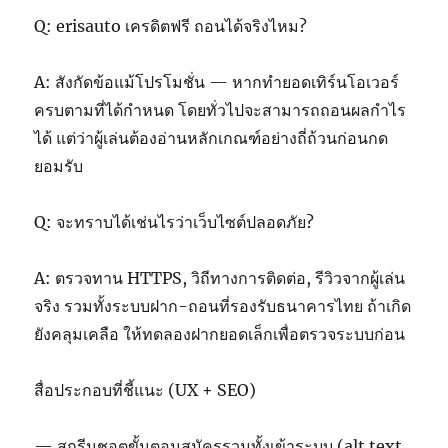
Q: erisauto เครดิตฟรี ถอนได้จริงไหม?
A: สังกัดข้อแม้โปรโมชั่น — หากทำยอดเทิร์นโอเวอร์
ครบตามที่ได้กำหนด โดยทั่วไปจะสามารถถอนผลกำไร
ได้ แต่ว่าผู้เล่นต้องอ่านหลักเกณฑ์อย่างถี่ถ้วนก่อนกด
ยอมรับ
Q: จะทราบได้เช่นไรว่าเว็บไซต์ปลอดภัย?
A: ตรวจทาน HTTPS, วิถีทางการติดต่อ, รีวิวจากผู้เล่น
จริง รวมทั้งระบบฝาก-ถอนที่รองรับธนาคารไทย ถ้าเกิด
ยังคลุมเคลือ ให้ทดลองฝากยอดเล็กเพื่อตรวจระบบก่อน
สื่อประกอบที่ชี้แนะ (UX + SEO)
— สกรีนชอตขั้นตอนสมัครรวมทั้งเข้าระบบ (alt text