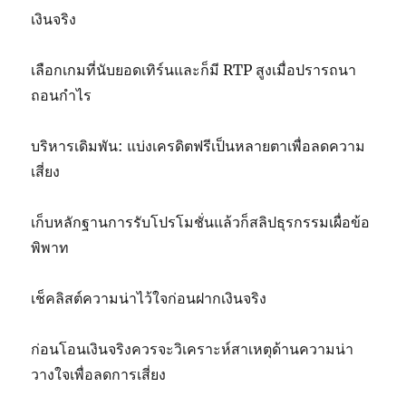
เงินจริง
เลือกเกมที่นับยอดเทิร์นและก็มี RTP สูงเมื่อปรารถนา
ถอนกำไร
บริหารเดิมพัน: แบ่งเครดิตฟรีเป็นหลายตาเพื่อลดความ
เสี่ยง
เก็บหลักฐานการรับโปรโมชั่นแล้วก็สลิปธุรกรรมเผื่อข้อ
พิพาท
เช็คลิสต์ความน่าไว้ใจก่อนฝากเงินจริง
ก่อนโอนเงินจริงควรจะวิเคราะห์สาเหตุด้านความน่า
วางใจเพื่อลดการเสี่ยง