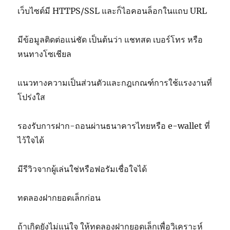
เว็บไซต์มี HTTPS/SSL และก็ไอคอนล็อกในแถบ URL
มีข้อมูลติดต่อแน่ชัด เป็นต้นว่า แชทสด เบอร์โทร หรือ
หนทางโซเชียล
แนวทางความเป็นส่วนตัวและกฎเกณฑ์การใช้แรงงานที่
โปร่งใส
รองรับการฝาก-ถอนผ่านธนาคารไทยหรือ e-wallet ที่
ไว้ใจได้
มีรีวิวจากผู้เล่นใช่หรือฟอรัมเชื่อใจได้
ทดลองฝากยอดเล็กก่อน
ถ้าเกิดยังไม่แน่ใจ ให้ทดลองฝากยอดเล็กเพื่อวิเคราะห์