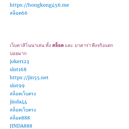
https://hongkong456.me
สล็อต66
เว็บคาสิโนน่าเล่น ทั้ง
สล็อต
และ
บาคาร่า
ตึงจริงแตก
บ่อยมาก
joker123
slot168
https://jin55.net
slot99
สล็อตเว็บตรง
jinda44
สล็อตเว็บตรง
สล็อต888
JINDA888