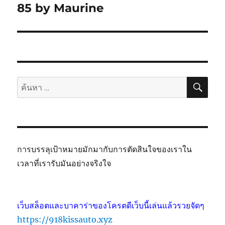
85 by Maurine
ค้นห
ค้นหา:
การบรรลุเป้าหมายมักมากับการตัดสินใจของเราใน
เวลาที่เรารับมันอย่างจริงใจ
เว็บสล็อตและบาคาร่าของโครตดีเว็บนี้เล่นแล้วรวยจัดๆ
https://918kissauto.xyz