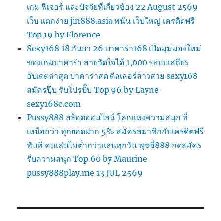
เกม ฟีเจอร์ และปัจจัยที่เกี่ยวข้อง 22 August 2569
เว็บ แตกง่าย jin888.asia พนัน เว็บใหญ่ เครดิตฟรี
Top 19 by Florence
Sexy168 18 กันยา 26 บาคาร่า168 เปิดมุมมองใหม่
ของเกมบาคาร่า สายวัดใจได้ 1,000 ระบบเสถียร
อัปเดตล่าสุด บาคาร่าสด ดีลเลอร์สาวสวย sexy168
สมัครปุ๊บ รับโปรปั๊บ Top 96 by Layne
sexy168c.com
Pussy888 สล็อตออนไลน์ โลกแห่งความสนุก ที่
เหนือกว่า ทุกยอดฝาก 5% สมัครสมาชิกกับเครดิตฟรี
ทันที คนเล่นไม่ต่ำกว่าแสนทุกวัน พุซซี่888 กดสมัคร
รับความสนุก Top 60 by Maurine
pussy888play.me 13 JUL 2569