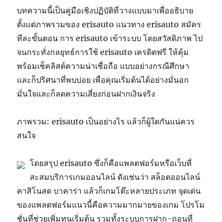
บทความนี้เป็นคู่มือเชิงปฏิบัติที่วางแบบมาเพื่ออธิบาย
ตั้งแต่ภาพรวมของ erisauto แนวทาง erisauto สมัคร
ทีละขั้นตอน การ erisauto เข้าระบบ โดยสวัสดิภาพ ไป
จนกระทั่งกลยุทธ์การใช้ erisauto เครดิตฟรี ให้คุ้ม
พร้อมเช็คลิสต์ความน่าเชื่อถือ แบบอย่างกรณีศึกษา
และก็ปริศนาที่พบบ่อย เพื่อคุณเริ่มต้นได้อย่างมั่นอก
มั่นใจและก็ลดความเสี่ยงก่อนฝากเงินจริง
ภาพรวม: erisauto เป็นอย่างไร แล้วก็ผู้ใดกันแน่ควร
สนใจ
โดยสรุป erisauto ซึ่งก็คือแพลตฟอร์มหรือเว็บที่
สะสมบริการเกมออนไลน์ ดังเช่นว่า สล็อตออนไลน์
คาสิโนสด บาคาร่า แล้วก็เกมโต๊ะหลายประเภท จุดเด่น
ของแพลตฟอร์มแนวนี้คือความมากมายของเกม โปรโม
ชั่นที่ช่วยเพิ่มทุนเริ่มต้น รวมทั้งระบบการฝาก-ถอนที่