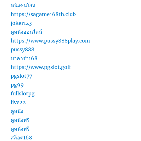
หนังชนโรง
https://sagame168th.club
joker123
ดูหนังออนไลน์
https://www.pussy888play.com
pussy888
บาคาร่า168
https://www.pgslot.golf
pgslot77
pg99
fullslotpg
live22
ดูหนัง
ดูหนังฟรี
ดูหนังฟรี
สล็อต168