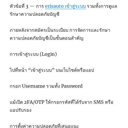
หัวข้อที่ 3 — การ
erisauto เข้าสู่ระบบ
รวมทั้งการดูแล
รักษาความปลอดภัยบัญชี
ภายหลังจากสมัครเป็นระเบียบ การจัดการและรักษา
ความปลอดภัยบัญชีเป็นขั้นตอนสำคัญ
การเข้าสู่ระบบ (Login)
ไปที่หน้า “เข้าสู่ระบบ” บนเว็บไซต์หรือแอป
กรอก Username รวมทั้ง Password
แม้เปิด 2FA/OTP ให้กรอกรหัสที่ได้รับจาก SMS หรือ
แอปรับรอง
การตั้งค่าความปลอดภัยที่เสนอแนะ