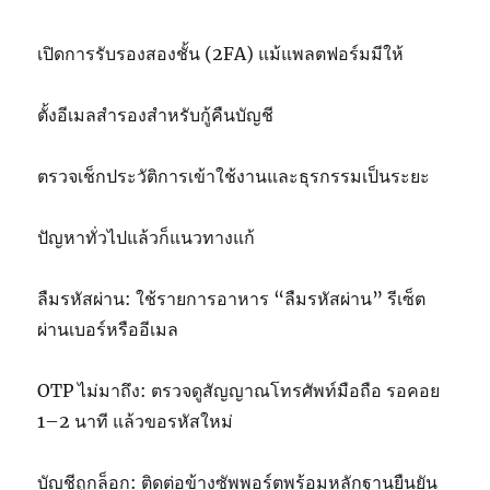
เปิดการรับรองสองชั้น (2FA) แม้แพลตฟอร์มมีให้
ตั้งอีเมลสำรองสำหรับกู้คืนบัญชี
ตรวจเช็กประวัติการเข้าใช้งานและธุรกรรมเป็นระยะ
ปัญหาทั่วไปแล้วก็แนวทางแก้
ลืมรหัสผ่าน: ใช้รายการอาหาร “ลืมรหัสผ่าน” รีเซ็ต
ผ่านเบอร์หรืออีเมล
OTP ไม่มาถึง: ตรวจดูสัญญาณโทรศัพท์มือถือ รอคอย
1–2 นาที แล้วขอรหัสใหม่
บัญชีถูกล็อก: ติดต่อข้างซัพพอร์ตพร้อมหลักฐานยืนยัน