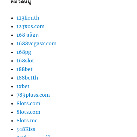
หมวดหมู่
123lionth
123xos.com
168 สล็อต
1688vegasx.com
168pg
168slot
188bet
188betth
1xbet
789pluss.com
8lots.com
8lots.com
8lots.me
918Kiss