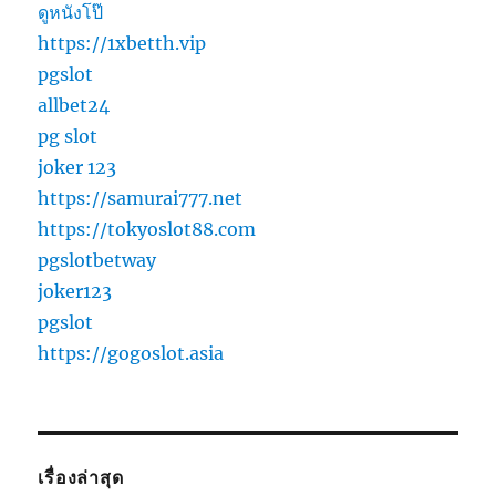
ดูหนังโป๊
https://1xbetth.vip
pgslot
allbet24
pg slot
joker 123
https://samurai777.net
https://tokyoslot88.com
pgslotbetway
joker123
pgslot
https://gogoslot.asia
เรื่องล่าสุด