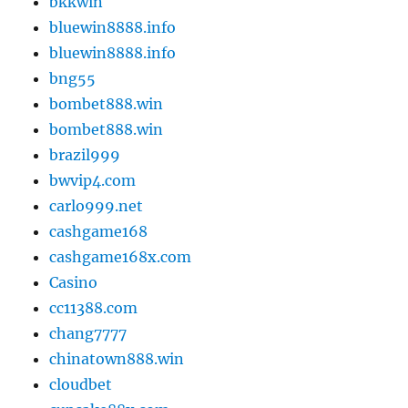
bkkwin
bluewin8888.info
bluewin8888.info
bng55
bombet888.win
bombet888.win
brazil999
bwvip4.com
carlo999.net
cashgame168
cashgame168x.com
Casino
cc11388.com
chang7777
chinatown888.win
cloudbet