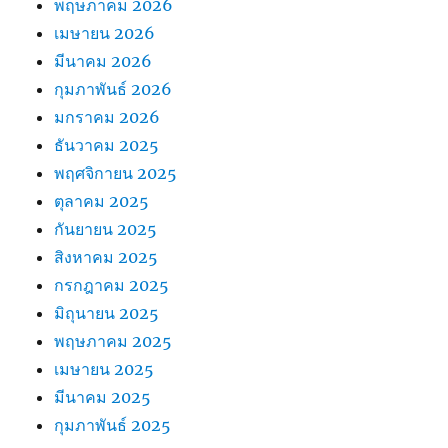
พฤษภาคม 2026
เมษายน 2026
มีนาคม 2026
กุมภาพันธ์ 2026
มกราคม 2026
ธันวาคม 2025
พฤศจิกายน 2025
ตุลาคม 2025
กันยายน 2025
สิงหาคม 2025
กรกฎาคม 2025
มิถุนายน 2025
พฤษภาคม 2025
เมษายน 2025
มีนาคม 2025
กุมภาพันธ์ 2025