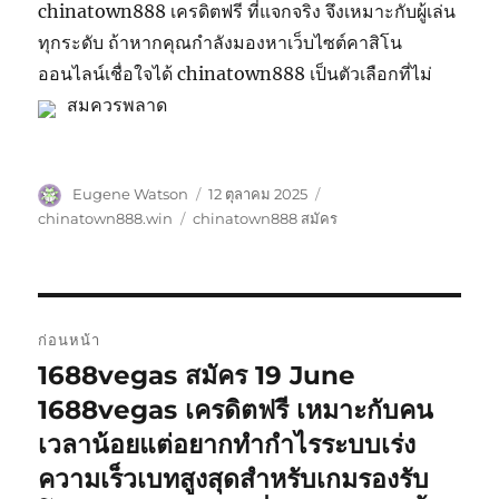
chinatown888 เครดิตฟรี ที่แจกจริง จึงเหมาะกับผู้เล่น
ทุกระดับ ถ้าหากคุณกำลังมองหาเว็บไซต์คาสิโน
ออนไลน์เชื่อใจได้ chinatown888 เป็นตัวเลือกที่ไม่
สมควรพลาด
ผู้
เขียน
หมวด
Eugene Watson
12 ตุลาคม 2025
เขียน
เมื่อ
หมู่
ป้าย
chinatown888.win
chinatown888 สมัคร
กำกับ
แนะแนว
ก่อนหน้า
เรื่อง
1688vegas สมัคร 19 June
เรื่อง
ก่อน
1688vegas เครดิตฟรี เหมาะกับคน
หน้า:
เวลาน้อยแต่อยากทำกำไรระบบเร่ง
ความเร็วเบทสูงสุดสำหรับเกมรองรับ