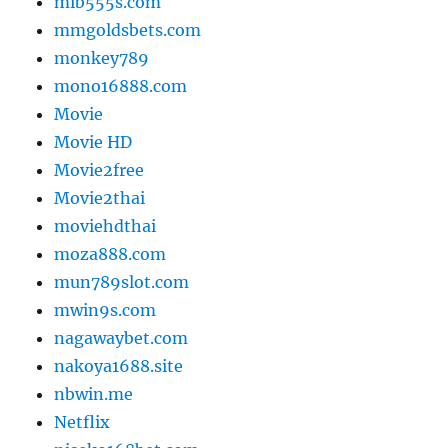
mib555s.com
mmgoldsbets.com
monkey789
mono16888.com
Movie
Movie HD
Movie2free
Movie2thai
moviehdthai
moza888.com
mun789slot.com
mwin9s.com
nagawaybet.com
nakoya1688.site
nbwin.me
Netflix