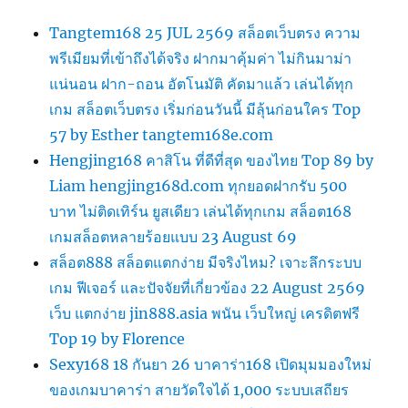
Tangtem168 25 JUL 2569 สล็อตเว็บตรง ความ
พรีเมียมที่เข้าถึงได้จริง ฝากมาคุ้มค่า ไม่กินมาม่า
แน่นอน ฝาก-ถอน อัตโนมัติ คัดมาแล้ว เล่นได้ทุก
เกม สล็อตเว็บตรง เริ่มก่อนวันนี้ มีลุ้นก่อนใคร Top
57 by Esther tangtem168e.com
Hengjing168 คาสิโน ที่ดีที่สุด ของไทย Top 89 by
Liam hengjing168d.com ทุกยอดฝากรับ 500
บาท ไม่ติดเทิร์น ยูสเดียว เล่นได้ทุกเกม สล็อต168
เกมสล็อตหลายร้อยแบบ 23 August 69
สล็อต888 สล็อตแตกง่าย มีจริงไหม? เจาะลึกระบบ
เกม ฟีเจอร์ และปัจจัยที่เกี่ยวข้อง 22 August 2569
เว็บ แตกง่าย jin888.asia พนัน เว็บใหญ่ เครดิตฟรี
Top 19 by Florence
Sexy168 18 กันยา 26 บาคาร่า168 เปิดมุมมองใหม่
ของเกมบาคาร่า สายวัดใจได้ 1,000 ระบบเสถียร