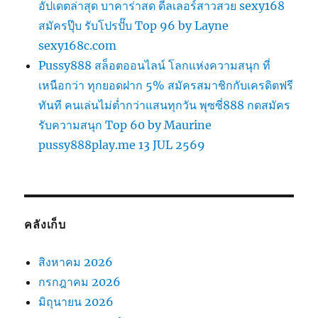
อัปเดตล่าสุด บาคาร่าสด ดีลเลอร์สาวสวย sexy168
สมัครปุ๊บ รับโปรปั๊บ Top 96 by Layne
sexy168c.com
Pussy888 สล็อตออนไลน์ โลกแห่งความสนุก ที่
เหนือกว่า ทุกยอดฝาก 5% สมัครสมาชิกกับเครดิตฟรี
ทันที คนเล่นไม่ต่ำกว่าแสนทุกวัน พุซซี่888 กดสมัคร
รับความสนุก Top 60 by Maurine
pussy888play.me 13 JUL 2569
คลังเก็บ
สิงหาคม 2026
กรกฎาคม 2026
มิถุนายน 2026