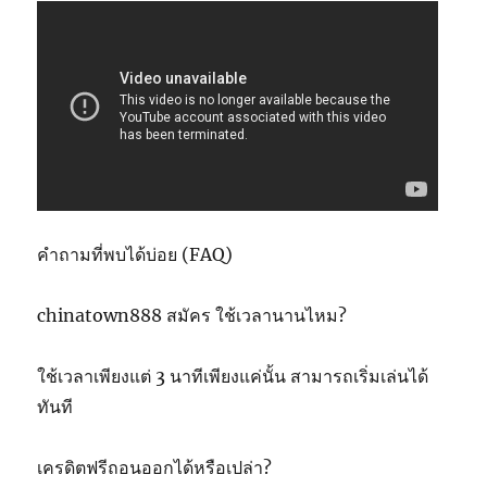
คำถามที่พบได้บ่อย (FAQ)
chinatown888 สมัคร ใช้เวลานานไหม?
ใช้เวลาเพียงแต่ 3 นาทีเพียงแค่นั้น สามารถเริ่มเล่นได้
ทันที
เครดิตฟรีถอนออกได้หรือเปล่า?