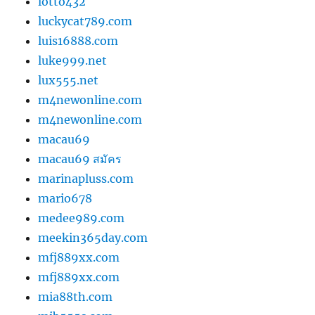
lotto432
luckycat789.com
luis16888.com
luke999.net
lux555.net
m4newonline.com
m4newonline.com
macau69
macau69 สมัคร
marinapluss.com
mario678
medee989.com
meekin365day.com
mfj889xx.com
mfj889xx.com
mia88th.com