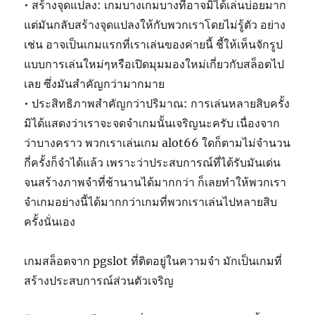
• สร้างจุดแปลง: เกมบางเกมบางทีอาจมิได้เล่นบ่อยมาก
แต่มันกลับสร้างจุดแปลงให้กับพวกเราโดยไม่รู้ตัว อย่าง
เช่น อาจเป็นเกมแรกที่เราเล่นของค่ายนี้ ชี้ให้เห็นจักรูป
แบบการเล่นใหม่ๆหรือเปิดมุมมองใหม่เกี่ยวกับสล็อตไป
เลย ซึ่งมันสำคัญกว่ามากมาย
• ประสิทธิภาพสำคัญกว่าปริมาณ: การเล่นหลายสิบครั้ง
มิได้แสดงว่าเราจะจดจำเกมนั้นเจริญนะครับ เนื่องจาก
ว่าบางคราว พวกเราเล่นเกม alot66 ใดก็ตามไม่จำนวน
กี่ครั้งก็จำได้แล้ว เพราะว่าประสบการณ์ที่ได้รับมันเด่น
จนสร้างภาพจำที่ช้านานได้มากกว่า ก็เลยทำให้พวกเรา
จำเกมอย่างนี้ได้มากกว่าเกมที่พวกเราเล่นไปหลายสิบ
ครั้งนั่นเอง
เกมสล็อตจาก pgslot ที่ติดอยู่ในความจำ มักเป็นเกมที่
สร้างประสบการณ์ส่วนตัวเจริญ