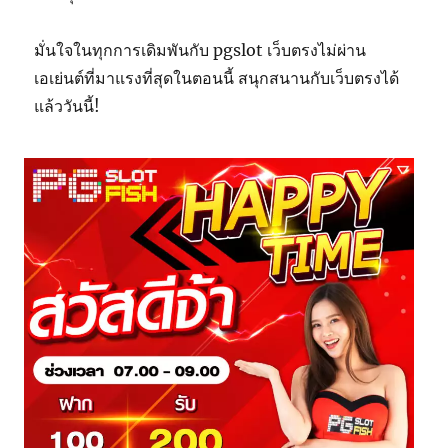
มั่นใจในทุกการเดิมพันกับ pgslot เว็บตรงไม่ผ่าน
เอเย่นต์ที่มาแรงที่สุดในตอนนี้ สนุกสนานกับเว็บตรงได้
แล้ววันนี้!