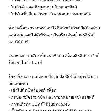
• โบนัสคืนยอดเสียสูงสุด 10% ทุกอาทิตย์
• โปรโมชั่นชี้แนะสหาย รับค่าคอมถาวรตลอดชีพ
ทั้งปวงนี้สามารถกดรับเองได้ที่หน้าเว็บไซต์ ไม่ต้องผ่าน
แอดไม่น และไม่มีเทิร์นสูงเกินจริง เล่นสล็อต888ได้
ถอนได้ทันที
แนวทางการสมัครเป็นสมาชิกกับ สล็อต888 ง่ายแล้วก็
ใช้เวลาไม่ถึง 1 นาที
ใครๆก็สามารถเป็นพวกกับ Jinda888 ได้อย่างไม่ยาก
เย็นเพียงแต่
• เข้าไปที่หน้าเว็บไซต์ สล็อต
• กดปุ่ม สมัครสมาชิก และกรอกหมายเลขโทรศัพท์
• การันตีรหัส OTP ที่ได้รับผ่าน SMS
• ตั้งรหัสผ่านแล้วก็กรอกข้อมูลบัญชีที่ใช้ฝาก/ถอน