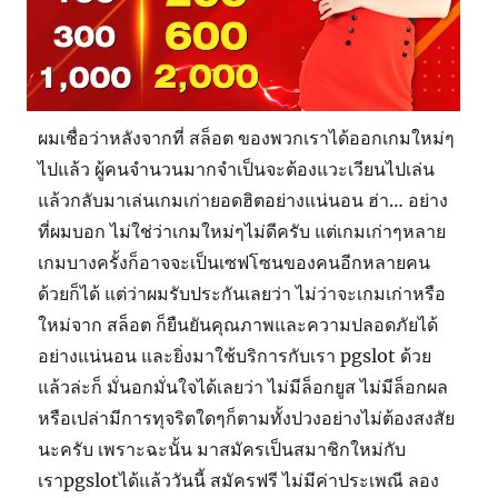
ผมเชื่อว่าหลังจากที่ สล็อต ของพวกเราได้ออกเกมใหม่ๆ
ไปแล้ว ผู้คนจำนวนมากจำเป็นจะต้องแวะเวียนไปเล่น
แล้วกลับมาเล่นเกมเก่ายอดฮิตอย่างแน่นอน ฮ่า… อย่าง
ที่ผมบอก ไม่ใช่ว่าเกมใหม่ๆไม่ดีครับ แต่เกมเก่าๆหลาย
เกมบางครั้งก็อาจจะเป็นเซฟโซนของคนอีกหลายคน
ด้วยก็ได้ แต่ว่าผมรับประกันเลยว่า ไม่ว่าจะเกมเก่าหรือ
ใหม่จาก สล็อต ก็ยืนยันคุณภาพและความปลอดภัยได้
อย่างแน่นอน และยิ่งมาใช้บริการกับเรา pgslot ด้วย
แล้วล่ะก็ มั่นอกมั่นใจได้เลยว่า ไม่มีล็อกยูส ไม่มีล็อกผล
หรือเปล่ามีการทุจริตใดๆก็ตามทั้งปวงอย่างไม่ต้องสงสัย
นะครับ เพราะฉะนั้น มาสมัครเป็นสมาชิกใหม่กับ
เราpgslotได้แล้ววันนี้ สมัครฟรี ไม่มีค่าประเพณี ลอง