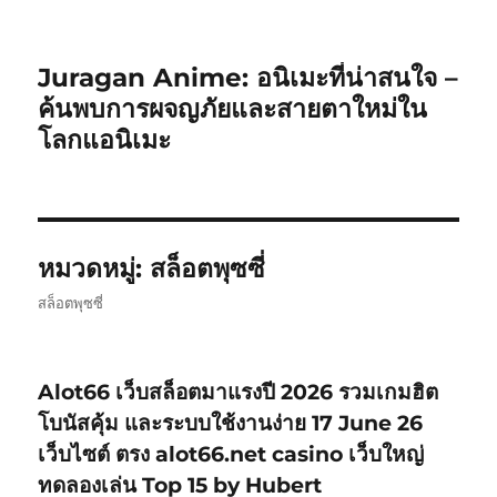
Juragan Anime: อนิเมะที่น่าสนใจ –
ค้นพบการผจญภัยและสายตาใหม่ใน
โลกแอนิเมะ
หมวดหมู่:
สล็อตพุซซี่
สล็อตพุซซี่
Alot66 เว็บสล็อตมาแรงปี 2026 รวมเกมฮิต
โบนัสคุ้ม และระบบใช้งานง่าย 17 June 26
เว็บไซต์ ตรง alot66.net casino เว็บใหญ่
ทดลองเล่น Top 15 by Hubert