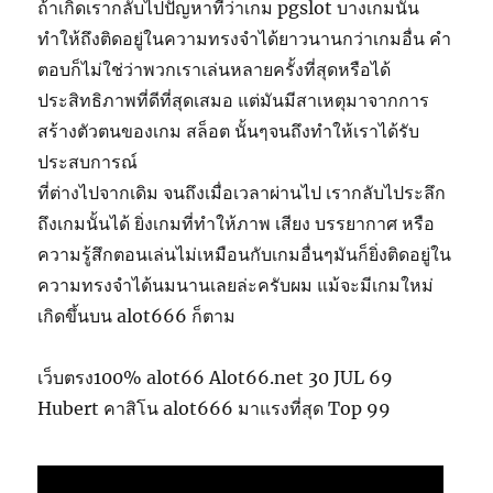
ถ้าเกิดเรากลับไปปัญหาที่ว่าเกม pgslot บางเกมนั้น
ทำให้ถึงติดอยู่ในความทรงจำได้ยาวนานกว่าเกมอื่น คำ
ตอบก็ไม่ใช่ว่าพวกเราเล่นหลายครั้งที่สุดหรือได้
ประสิทธิภาพที่ดีที่สุดเสมอ แต่มันมีสาเหตุมาจากการ
สร้างตัวตนของเกม สล็อต นั้นๆจนถึงทำให้เราได้รับ
ประสบการณ์
ที่ต่างไปจากเดิม จนถึงเมื่อเวลาผ่านไป เรากลับไประลึก
ถึงเกมนั้นได้ ยิ่งเกมที่ทำให้ภาพ เสียง บรรยากาศ หรือ
ความรู้สึกตอนเล่นไม่เหมือนกับเกมอื่นๆมันก็ยิ่งติดอยู่ใน
ความทรงจำได้นมนานเลยล่ะครับผม แม้จะมีเกมใหม่
เกิดขึ้นบน alot666 ก็ตาม
เว็บตรง100% alot66 Alot66.net 30 JUL 69
Hubert คาสิโน alot666 มาแรงที่สุด Top 99