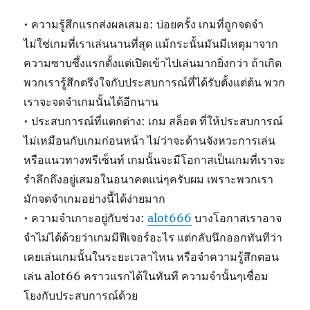
• ความรู้สึกแรกส่งผลเสมอ: บ่อยครั้ง เกมที่ถูกจดจำ
ไม่ใช่เกมที่เราเล่นนานที่สุด แม้กระนั้นมันมีเหตุมาจาก
ความซาบซึ้งแรกตั้งแต่เปิดเข้าไปเล่นมากยิ่งกว่า ถ้าเกิด
พวกเรารู้สึกตรึงใจกับประสบการณ์ที่ได้รับตั้งแต่ต้น พวก
เราจะจดจำเกมนั้นได้อีกนาน
• ประสบการณ์ที่แตกต่าง: เกม สล็อต ที่ให้ประสบการณ์
ไม่เหมือนกับเกมก่อนหน้า ไม่ว่าจะด้านจังหวะการเล่น
หรือแนวทางพรีเซ็นท์ เกมนั้นจะมีโอกาสเป็นเกมที่เราจะ
รำลึกถึงอยู่เสมอในอนาคตแน่ๆครับผม เพราะพวกเรา
มักจดจำเกมอย่างนี้ได้ง่ายมาก
• ความจำเกาะอยู่กับช่วง:
alot666
บางโอกาสเราอาจ
จำไม่ได้ด้วยว่าเกมมีฟีเจอร์อะไร แต่กลับนึกออกทันทีว่า
เคยเล่นเกมนั้นในระยะเวลาไหน หรือจำความรู้สึกตอน
เล่น alot66 คราวแรกได้ในทันที ความจำนั้นๆเชื่อม
โยงกับประสบการณ์ด้วย