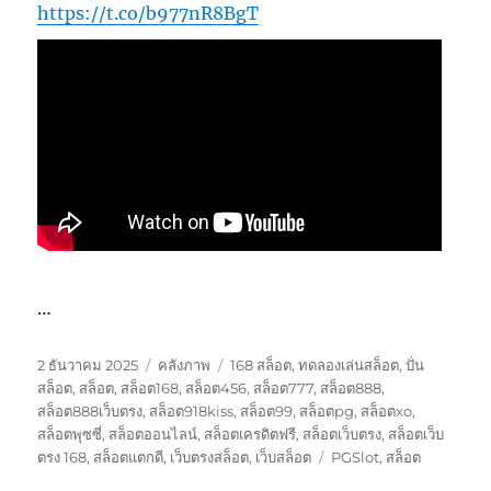
https://t.co/b977nR8BgT
…
เขียน
รูป
หมวด
2 ธันวาคม 2025
คลังภาพ
168 สล็อต
,
ทดลองเล่นสล็อต
,
ปั่น
เมื่อ
แบบ
หมู่
สล็อต
,
สล็อต
,
สล็อต168
,
สล็อต456
,
สล็อต777
,
สล็อต888
,
เรื่อง
สล็อต888เว็บตรง
,
สล็อต918kiss
,
สล็อต99
,
สล็อตpg
,
สล็อตxo
,
สล็อตพุซซี่
,
สล็อตออนไลน์
,
สล็อตเครดิตฟรี
,
สล็อตเว็บตรง
,
สล็อตเว็บ
ป้าย
ตรง 168
,
สล็อตแตกดี
,
เว็บตรงสล็อต
,
เว็บสล็อต
PGSlot
,
สล็อต
กำกับ