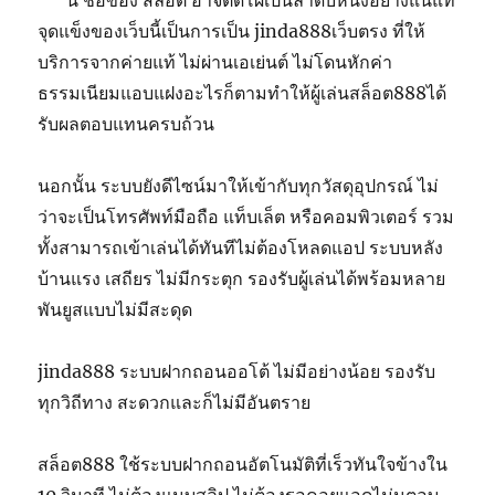
จุดแข็งของเว็บนี้เป็นการเป็น jinda888เว็บตรง ที่ให้
บริการจากค่ายแท้ ไม่ผ่านเอเย่นต์ ไม่โดนหักค่า
ธรรมเนียมแอบแฝงอะไรก็ตามทำให้ผู้เล่นสล็อต888ได้
รับผลตอบแทนครบถ้วน
นอกนั้น ระบบยังดีไซน์มาให้เข้ากับทุกวัสดุอุปกรณ์ ไม่
ว่าจะเป็นโทรศัพท์มือถือ แท็บเล็ต หรือคอมพิวเตอร์ รวม
ทั้งสามารถเข้าเล่นได้ทันทีไม่ต้องโหลดแอป ระบบหลัง
บ้านแรง เสถียร ไม่มีกระตุก รองรับผู้เล่นได้พร้อมหลาย
พันยูสแบบไม่มีสะดุด
jinda888 ระบบฝากถอนออโต้ ไม่มีอย่างน้อย รองรับ
ทุกวิถีทาง สะดวกและก็ไม่มีอันตราย
สล็อต888 ใช้ระบบฝากถอนอัตโนมัติที่เร็วทันใจข้างใน
10 วินาที ไม่ต้องแนบสลิป ไม่ต้องรอคอยแอดไม่นตอบ