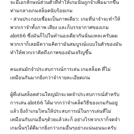
จะมีเอกลักษณ์ส่วนตัวที่ทำให้เกมนั้นถูกจำเพิ่มมากขึ้น
ท่ามกลางเกมสล็อตนับร้อยเกม
• ส่วนประกอบเชื่อมเป็นภาพเดียว: เกมที่น่าจำจะทำให้
พวกเราจำทั้งภาพ เสียง และก็บรรยากาศของเกม
alot66 ซึ่งมันก็ไปในทำนองเดียวกันนั่นแหละครับผม
พวกเราก็เลยมีความคิดว่ามันสมบูรณ์แบบในตัวของมัน
ทำให้พวกเราคิดถึงภาพของมันเจริญขึ้น
คนเล่นมักจำประสบการณ์การเล่น เกมสล็อต ที่ไม่
เหมือนกันมากยิ่งกว่าจำรายละเอียดเกม
ผู้ที่เล่นสล็อตส่วนใหญ่มักจะจดจำประสบการณ์สำหรับ
การเล่น alot66 ได้มากกว่าจำเคล็ดวิธีของเกมกันอยู่
แล้ว ยิ่งถ้าเกมไหนให้ประสบการณ์ในการเล่นที่ไม่
เหมือนกับเกมอื่นๆด้วยแล้วล่ะก็ อย่างไรพวกเราก็จดจำ
เกมนั้นๆได้ดีมากยิ่งกว่าเกมอื่นๆอย่างแน่นอนนะครับ