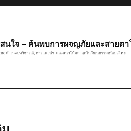
่าสนใจ – ค้นพบการผจญภัยและสายตา
ime สำรวจบทวิจารณ์, การแนะนำ, และแนวโน้มล่าสุดในวัฒนธรรมอนิเมะไทย
ิม