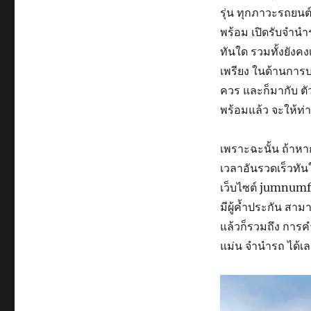
รุ่น
ทุก
ภาวะ
รถยนต
พร้อม
เปิดรับ
จำนำ
ทันใด
รวมทั้ง
ยังคง
เพรียง
ในด้าน
การบ
ควร
และก็
มากับ
ตั
พร้อม
แล้ว
จะ
ให้ท่
เพราะฉะนั้น
ถ้าหา
เวลา
อัน
รวดเร็วทัน
เว็บไซต์
jumnumf
มี
ผู้ค้ำประกัน
สาม
แล้วก็
รวมถึง
การ
แม่น
จำนำรถ
ได้
เล