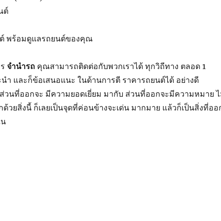
นต์
ต์
พร้อม
ดูแล
รถยนต์
ของ
คุณ
าร
จำนำรถ
คุณ
สามารถ
ติดต่อ
กับ
พวกเรา
ได้
ทุก
วิถีทาง
ตลอด
1
ะนำ
และก็
ข้อเสนอแนะ
ในด้าน
การ
ตี
ราคา
รถยนต์
ได้
อย่างดี
ส่วน
ที่
ออกจะ
มี
ความยอดเยี่ยม
มากับ
ส่วน
ที่
ออกจะ
มีความหมาย
ไ
ีกด้วย
สิ่ง
นี้
ก็เลย
เป็น
จุด
ที่
ค่อนข้างจะ
เด่น
มากมาย
แล้วก็
เป็น
สิ่ง
ที่
ออ
ใน