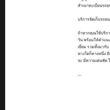
สำเนา
ทะเบียนรถย
บริการ
จัดเก็บ
รถยน
ถ้าหาก
คุณ
ใช้
บริก
วัน
พร้อม
ให้คำแน
เยี่ยม
รวมทั้ง
มากับ
ทางใดก็ทางหนึ่ง
อ
จะ
มี
ความเด่นชัด
…