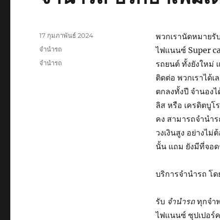
เขียน
17 กุมภาพันธ์ 2024
พวกเรา
นัดหมาย
รั
เมื่อ
หมวด
จำนำรถ
ไฟแนนซ์
Super c
หมู่
ป้าย
จำนำรถ
รถยนต์
ทั้งยัง
ใหม่
แ
กำกับ
ติดต่อ
พวกเรา
ได้
เล
ตกลง
ทั้งปี
จำนอง
ได
ลิส
หรือ
เครดิต
บู
โร
คง
สามารถ
จำนำ
วงเงิน
สูง
อย่างไม่ต
นั้น
แถม
ยัง
มี
ที่จอ
บริการ
จำนำรถ
โด
รับ
จำนำรถ
ทุกจำ
ไฟแนนซ์
ซุปเปอร์
ค