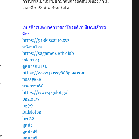
การบรรลุเป้าหมายมักมากับการตัดสินใจของเราใน
เวลาที่เรารับมันอย่างจริงใจ
เว็บสล็อตและบาคาร่าของโครตดีเว็บนี้เล่นแล้วรวย
จัดๆ
https://918kissauto.xyz
หนังชนโรง
https://sagame168th.club
joker123
ง
ดูหนังออนไลน์
https://www.pussy888play.com
pussy888
่
บาคาร่า168
https://www.pgslot.golf
pgslot77
pg99
fullslotpg
live22
ดูหนัง
ดูหนังฟรี
ุก
ดูหนังฟรี