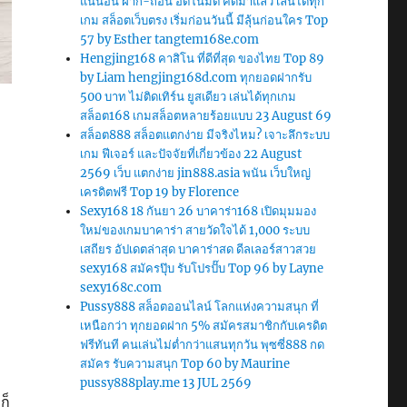
แน่นอน ฝาก-ถอน อัตโนมัติ คัดมาแล้ว เล่นได้ทุก
เกม สล็อตเว็บตรง เริ่มก่อนวันนี้ มีลุ้นก่อนใคร Top
57 by Esther tangtem168e.com
Hengjing168 คาสิโน ที่ดีที่สุด ของไทย Top 89
by Liam hengjing168d.com ทุกยอดฝากรับ
500 บาท ไม่ติดเทิร์น ยูสเดียว เล่นได้ทุกเกม
สล็อต168 เกมสล็อตหลายร้อยแบบ 23 August 69
สล็อต888 สล็อตแตกง่าย มีจริงไหม? เจาะลึกระบบ
เกม ฟีเจอร์ และปัจจัยที่เกี่ยวข้อง 22 August
2569 เว็บ แตกง่าย jin888.asia พนัน เว็บใหญ่
เครดิตฟรี Top 19 by Florence
Sexy168 18 กันยา 26 บาคาร่า168 เปิดมุมมอง
ใหม่ของเกมบาคาร่า สายวัดใจได้ 1,000 ระบบ
เสถียร อัปเดตล่าสุด บาคาร่าสด ดีลเลอร์สาวสวย
sexy168 สมัครปุ๊บ รับโปรปั๊บ Top 96 by Layne
sexy168c.com
Pussy888 สล็อตออนไลน์ โลกแห่งความสนุก ที่
เหนือกว่า ทุกยอดฝาก 5% สมัครสมาชิกกับเครดิต
ฟรีทันที คนเล่นไม่ต่ำกว่าแสนทุกวัน พุซซี่888 กด
สมัคร รับความสนุก Top 60 by Maurine
pussy888play.me 13 JUL 2569
ก็