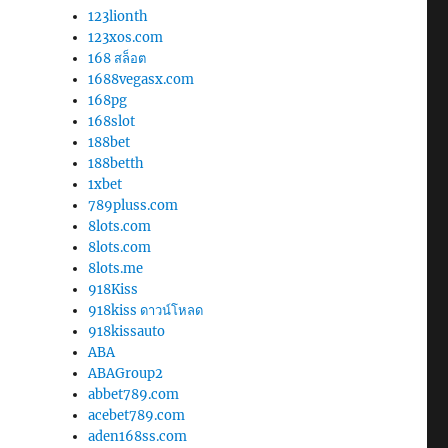
123lionth
123xos.com
168 สล็อต
1688vegasx.com
168pg
168slot
188bet
188betth
1xbet
789pluss.com
8lots.com
8lots.com
8lots.me
918Kiss
918kiss ดาวน์โหลด
918kissauto
ABA
ABAGroup2
abbet789.com
acebet789.com
aden168ss.com