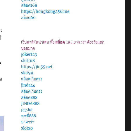
สล็อต168
https://hongkong456.me
สล็อต66
าะ
่
เว็บคาสิโนน่าเล่น ทั้ง
สล็อต
และ
บาคาร่า
ตึงจริงแตก
บ่อยมาก
joker123
slot168
น
https://jin55.net
slot99
อง
สล็อตเว็บตรง
jinda44
สล็อตเว็บตรง
สล็อต888
JINDA888
pgslot
พุซซี่888
บาคาร่า
slotxo