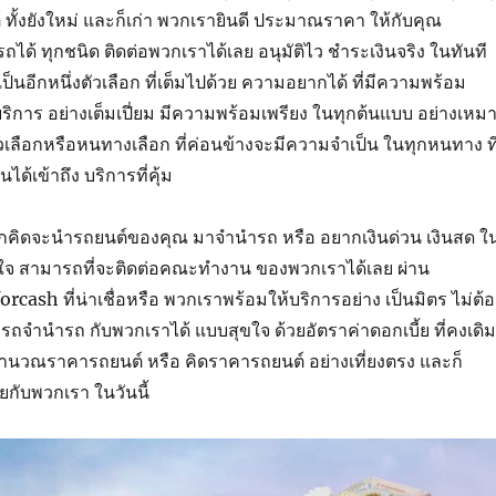
์
ทั้งยัง
ใหม่
และก็
เก่า
พวกเรา
ยินดี
ประมาณราคา
ให้
กับ
คุณ
รถ
ได้
ทุกชนิด
ติดต่อ
พวกเรา
ได้
เลย
อนุมัติ
ไว
ชำระเงิน
จริง
ในทันที
เป็น
อีก
หนึ่ง
ตัวเลือก
ที่
เต็มไปด้วย
ความอยากได้
ที่
มี
ความพร้อม
ริการ
อย่างเต็มเปี่ยม
มี
ความพร้อมเพรียง
ใน
ทุก
ต้นแบบ
อย่างเหม
วเลือก
หรือ
หนทาง
เลือก
ที่
ค่อนข้างจะ
มีความจำเป็น
ใน
ทุก
หนทาง
ที
าน
ได้
เข้าถึง
บริการ
ที่
คุ้ม
ก
คิด
จะ
นำ
รถยนต์
ของ
คุณ
มา
จำนำรถ
หรือ
อยาก
เงิน
ด่วน
เงินสด
ใ
ใจ
สามารถ
ที่จะ
ติดต่อ
คณะทำงาน
ของ
พวกเรา
ได้
เลย
ผ่าน
orcash
ที่
น่าเชื่อ
หรือ
พวกเรา
พร้อม
ให้บริการ
อย่าง
เป็นมิตร
ไม่ต้
ารถ
จำนำรถ
กับ
พวกเรา
ได้
แบบ
สุขใจ
ด้วย
อัตราค่าดอกเบี้ย
ที่
คงเดิม
คำนวณ
ราคา
รถยนต์
หรือ
คิดราคา
รถยนต์
อย่างเที่ยงตรง
และก็
ย
กับ
พวกเรา
ใน
วันนี้