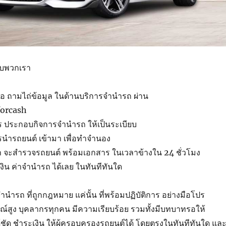
ับ
พวกเรา
ือ
ถามไถ่
ข้อมูล
ในด้าน
บริการ
จำนำรถ
ผ่าน
orcash
ร
ประกอบกิจการ
จำนำรถ
ให้
เป็นระเบียบ
รนำ
รถยนต์
เข้ามา
เพื่อ
ทำ
จำนอง
า
จะ
สำรวจ
รถยนต์
พร้อม
เอกสาร
ใน
เวลา
ข้างใน
24 ชั่วโมง
เงิน
ค่า
จำนำรถ
ได้
เลย
ในทันทีทันใด
จำนำรถ
ที่
ถูกกฎหมาย
แค่นั้น
ที่
พร้อม
ปฏิบัติการ
อย่าง
มือโปร
ณ์
สูง
บุคลากร
ทุกคน
มี
ความเรียบร้อย
รวมทั้ง
มีบทบาท
รอ
ให้
้ชัด
ชำระเงิน
ให้
ผู้ครอบครอง
รถยนต์
ได้
โดยตรง
ในทันทีทันใด
และ