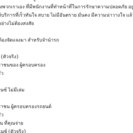
ง
พวกเรา
เอง
ที่
มี
พนักงานที่ทำหน้าที่ในการรักษาความปลอดภัย
อยู
้บริการ
ที่
เร็วทันใจ
สบาย
ไม่มีอันตราย
มั่นคง
มี
ความน่าวางใจ
แล้
อย่างไม่ต้องสงสัย
ต้อง
จัดแจง
มา
สำหรับ
จำนำรถ
(
ตัวจริง
)
ชาชน
ของ
ผู้ครอบครอง
ัว
นซ์
ไม่มี
เล่ม
ชาชน
ผู้ครอบครอง
รถยนต์
ัว
ัน
ที่
คุณ
จ่าย
นซ์
(
ตัวจริง
)