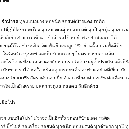
บ
จำนำรถ
ทุก
แบบอย่าง
ทุกชนิด
รถยนต์
ป้าย
แดง
รถติด
ar Bigbike
รถเครื่อง
ทุกหมวดหมู่
ทุก
แบรนด์
ทุกปี
ทุกรุ่น
ทุก
ภาวะ
ล้วก็
เก่า
สามารถ
เข้ามา
จำนำรถ
ได้
ทุกจำพวก
กับ
พวกเรา
ได้
ย
อนุมัติ
ไว
ชำระเงิน
โดยทันที
ดอก
ถูก
1%
ท่าน
นั้น
รวมทั้ง
มี
ข้อ
้
ใน
จังหวัดกรุงเทพ
และก็
บริเวณรอบๆ
ไม่
ตรวจทาน
กาง
ล็ค
อะไรก็ตาม
ทั้งมวล
จำนอง
กับ
พวกเรา
ไม่ต้อง
มี
ผู้ค้ำประกัน
แล้วก็
ยั
รถ
กับ
พวกเรา
ได้
พอใจ
พร้อม
ดูแล
รถยนต์
ของ
ท่าน
อย่างดีเยี่ยม
กับ
้องสงสัย
100%
อัตราค่าดอกเบี้ย
ต่ำสุด
เพียงแต่
1.25%
ต่อ
เดือน
แค
ดรถ
ไม่เป็นอันตราย
บุคลากร
ดูแล
ตลอด
1 วัน
อีกด้วย
ย
มือโปร
พวก
แบบ
มือโปร
ไม่ว่า
จะ
เป็น
อีกทั้ง
รถยนต์
ป้าย
แดง
รถติด
าร์
บิ๊ก
ไบค์
รถเครื่อง
รถยนต์
ทุกชนิด
ทุก
แบรนด์
ทุกจำพวก
ทุกปี
ท