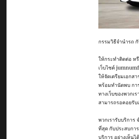
กรรมวิธี
จำนำรถ
ก
ให้
กระทำ
ติดต่อ
หร
เว็บไซต์
jumnumf
ให้
จัดเตรียม
เอกสา
พร้อม
ทำ
นัดพบ
กา
ทาง
เว็บ
ของ
พวกเร
สามารถ
รอคอย
รับ
พวกเรา
รับ
บริการ
ที่สุด
กับ
ประสบการ
บริการ
อย่างเห็นได