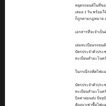
หยุด
รถยนต์
ใน
ที่
ขอ
เสมอ
1 วัน
พร้อม
ให
ก็
ถูกตามกฎหมาย
เอกสาร
ที่จะ
จำเป็น
เล่ม
ทะเบียนรถยนต์
บัตรประจำตัวประ
ทะเบียนสำมะโนคร
ใน
กรณี
รถติด
ไฟแน
บัตรประจำตัวประ
ทะเบียนสำมะโนคร
บิล
ค่าผ่อนส่ง
ปัจจุบ
สัญญาเช่า
ซื้อ
ไฟแน