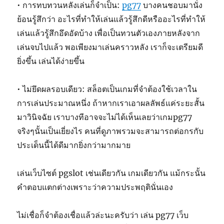
• การทบทวนหลังเล่นก็จำเป็น:
pg77
บางคนชอบมานั่ง
ย้อนรู้สึกว่า อะไรที่ทำให้เล่นแล้วรู้สึกดีหรืออะไรที่ทำให้
เล่นแล้วรู้สึกอึดอัดบ้าง เพื่อเป็นทวนตัวเองภายหลังจาก
เล่นจบไปแล้ว พอเพียงมาเล่นคราวหลัง เราก็จะเตรียมดี
ยิ่งขึ้น เล่นได้ง่ายขึ้น
• ไม่ยึดผลรอบเดียว: สล็อตเป็นเกมที่จำต้องใช้เวลาใน
การเล่นประมาณหนึ่ง ถ้าหากเราเอาผลลัพธ์แค่ระยะสั้น
มาวินิจฉัย เราบางทีอาจจะไม่ได้เห็นเลยว่าเกมpg77
จริงๆนั้นเป็นเยี่ยงไร คนที่ดูภาพรวมจะสามารถต่อกรกับ
ประเด็นนี้ได้ดีมากยิ่งกว่ามากมาย
เล่นเว็บไซต์ pgslot เช่นเดียวกัน เกมเดียวกัน แม้กระนั้น
คำตอบแตกต่างเพราะว่าความประพฤตินั่นเอง
ไม่เชื่อก็จำต้องเชื่อแล้วล่ะนะครับว่า เล่น pg77 เว็บ