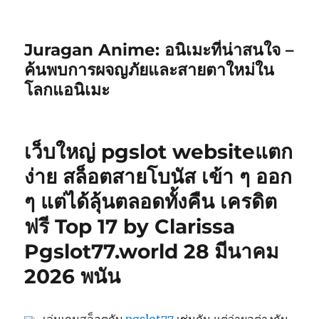
Juragan Anime: อนิเมะที่น่าสนใจ –
ค้นพบการผจญภัยและสายตาใหม่ใน
โลกแอนิเมะ
เว็บใหญ่ pgslot websiteแตก
ง่าย สล็อตสายโบนัส เข้า ๆ ออก
ๆ แต่ได้ลุ้นตลอดทั้งคืน เครดิต
ฟรี Top 17 by Clarissa
Pgslot77.world 28 มีนาคม
2026 พนัน