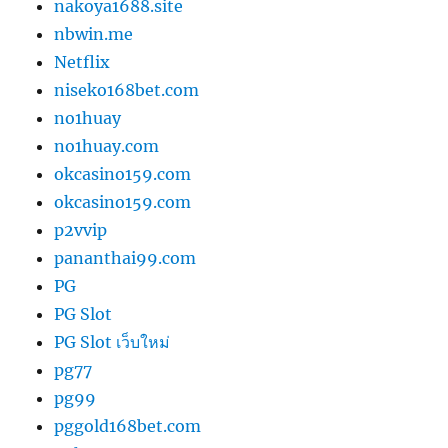
nakoya1688.site
nbwin.me
Netflix
niseko168bet.com
no1huay
no1huay.com
okcasino159.com
okcasino159.com
p2vvip
pananthai99.com
PG
PG Slot
PG Slot เว็บใหม่
pg77
pg99
pggold168bet.com