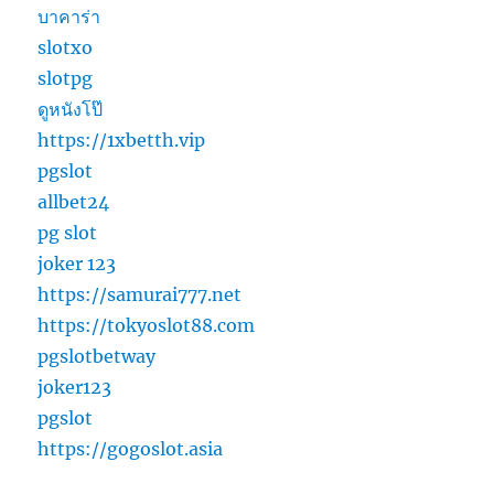
บาคาร่า
slotxo
slotpg
ดูหนังโป๊
https://1xbetth.vip
pgslot
allbet24
pg slot
joker 123
https://samurai777.net
https://tokyoslot88.com
pgslotbetway
joker123
pgslot
https://gogoslot.asia