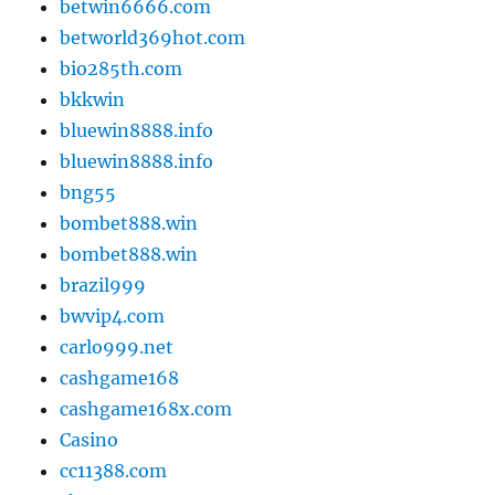
betwin6666.com
betworld369hot.com
bio285th.com
bkkwin
bluewin8888.info
bluewin8888.info
bng55
bombet888.win
bombet888.win
brazil999
bwvip4.com
carlo999.net
cashgame168
cashgame168x.com
Casino
cc11388.com