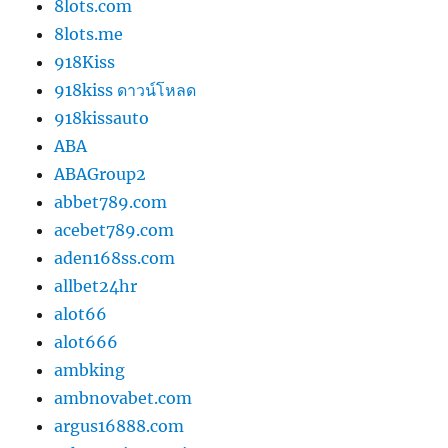
8lots.com
8lots.me
918Kiss
918kiss ดาวน์โหลด
918kissauto
ABA
ABAGroup2
abbet789.com
acebet789.com
aden168ss.com
allbet24hr
alot66
alot666
ambking
ambnovabet.com
argus16888.com