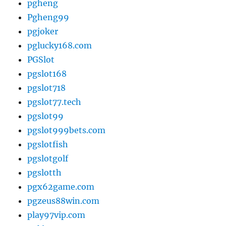
pgheng
Pgheng99
pgjoker
pglucky168.com
PGSlot
pgslot168
pgslot718
pgslot77.tech
pgslot99
pgslot999bets.com
pgslotfish
pgslotgolf
pgslotth
pgx62game.com
pgzeus88win.com
play97vip.com