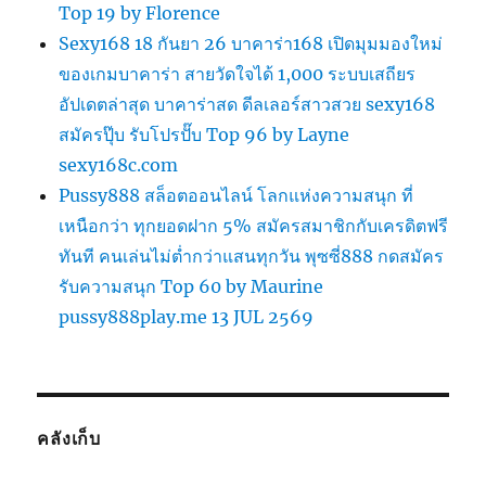
Top 19 by Florence
Sexy168 18 กันยา 26 บาคาร่า168 เปิดมุมมองใหม่
ของเกมบาคาร่า สายวัดใจได้ 1,000 ระบบเสถียร
อัปเดตล่าสุด บาคาร่าสด ดีลเลอร์สาวสวย sexy168
สมัครปุ๊บ รับโปรปั๊บ Top 96 by Layne
sexy168c.com
Pussy888 สล็อตออนไลน์ โลกแห่งความสนุก ที่
เหนือกว่า ทุกยอดฝาก 5% สมัครสมาชิกกับเครดิตฟรี
ทันที คนเล่นไม่ต่ำกว่าแสนทุกวัน พุซซี่888 กดสมัคร
รับความสนุก Top 60 by Maurine
pussy888play.me 13 JUL 2569
คลังเก็บ