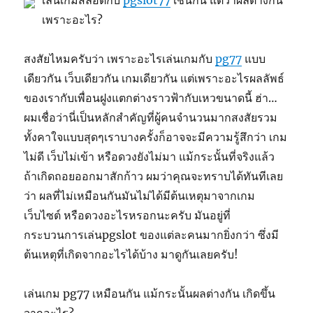
เล่นเกมสล็อตกับ
pgslot77
เช่นกัน แต่ว่าผลต่างกัน
เพราะอะไร?
สงสัยไหมครับว่า เพราะอะไรเล่นเกมกับ
pg77
แบบ
เดียวกัน เว็บเดียวกัน เกมเดียวกัน แต่เพราะอะไรผลลัพธ์
ของเรากับเพื่อนฝูงแตกต่างราวฟ้ากับเหวขนาดนี้ ฮ่า…
ผมเชื่อว่านี่เป็นหลักสำคัญที่ผู้คนจำนวนมากสงสัยรวม
ทั้งคาใจแบบสุดๆเราบางครั้งก็อาจจะมีความรู้สึกว่า เกม
ไม่ดี เว็บไม่เข้า หรือดวงยังไม่มา แม้กระนั้นที่จริงแล้ว
ถ้าเกิดถอยออกมาสักก้าว ผมว่าคุณจะทราบได้ทันทีเลย
ว่า ผลที่ไม่เหมือนกันมันไม่ได้มีต้นเหตุมาจากเกม
เว็บไซต์ หรือดวงอะไรหรอกนะครับ มันอยู่ที่
กระบวนการเล่นpgslot ของแต่ละคนมากยิ่งกว่า ซึ่งมี
ต้นเหตุที่เกิดจากอะไรได้บ้าง มาดูกันเลยครับ!
เล่นเกม pg77 เหมือนกัน แม้กระนั้นผลต่างกัน เกิดขึ้น