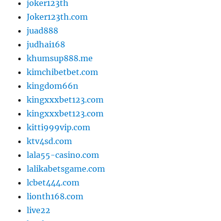
joker123th
Joker123th.com
juad888
judhai168
khumsup888.me
kimchibetbet.com
kingdom66n
kingxxxbet123.com
kingxxxbet123.com
kitti999vip.com
ktv4sd.com
lala55-casino.com
lalikabetsgame.com
lcbet444.com
lionth168.com
live22