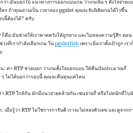
กว่า มันบอกใบ้ แนวทางการออกแบบเกม ว่าเกมนั้น ๆ ตั้งใจจ่ายแ
ร ถ้าคุณอ่านเป็น เวลาลอง pgslot คุณจะจับนิสัยเกมได้ไวขึ้น
บนี้ต้องได้” ครับ
็คือ มันช่วยให้เราคาดหวังให้ถูกทาง และไม่หลงความรู้สึก ตอน
ช่วงที่เรากำลังเลือกเกม ใน
pgslotfish
เพราะยิ่งเราตั้งเป้าถูก เราก
ับ
: ค่า RTP ช่วยบอก ว่าเกมตั้งใจออกแบบ ให้คืนเงินประมาณกี่
ว ๆ ไม่ได้บอกว่ารอบนี้ คุณจะคืนทุนแค่ไหน
ค่า RTP ใกล้กัน มักมีแนวจ่ายคล้ายกัน เช่นจ่ายถี่ หรือไปหนักที่โบน
ูก: เมื่อรู้ว่า RTP ไม่ใช่การการันตี เราจะไม่หลงตัวเลข และดูจากก