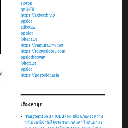
slotpg
ดูหนังโป๊
https://1xbetth.vip
pgslot
allbet24
pg slot
joker 123
https://samurai777.net
https://tokyoslot88.com
pgslotbetway
joker123
ก
pgslot
ด้
https://gogoslot.asia
จ
เรื่องล่าสุด
Tangtem168 25 JUL 2569 สล็อตเว็บตรง ความ
พรีเมียมที่เข้าถึงได้จริง ฝากมาคุ้มค่า ไม่กินมาม่า