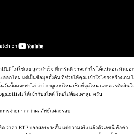
RTP ไม่ใช่เลย สูตรสำเร็จ ที่การันตี ว่าจะกำไร ได้แน่นอน มันบอ
จะออกไหม แต่เป็นข้อมูลตั้งต้น ที่ช่วยให้คุณ เข้าใจโครงสร้างเกม ไ
งนั้นวันนี้ผมจะพาไล่ ว่าต้องดูแบบไหน เช็กที่จุดไหน และควรตัดสินใ
pgslotfish ให้เข้ากับสไตล์ โดยไม่ต้องเดาสุ่ม ครับ
วการจ่ายมากกว่าผลลัพธ์แต่ละรอบ
 ว่าค่า RTP บอกผลระยะสั้น แต่ความจริง แล้วตัวเลขนี้ คือค่า