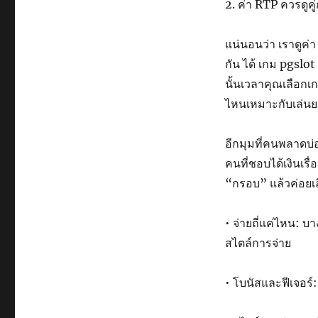
2. ค่า RTP ควรดูค
แน่นอนว่า เราดูค่
กัน ได้ เกม pgslo
นั้นเวลาคุณเลือกเ
ไหนเหมาะกับเล่นย
อีกมุมที่คนพลาดบ่อ
คนที่ชอบได้เงินเรื่
“กรอบ” แล้วค่อยเล
• จ่ายถี่แค่ไหน: บ
สไตล์การจ่าย
• โบนัสและฟีเจอร์: