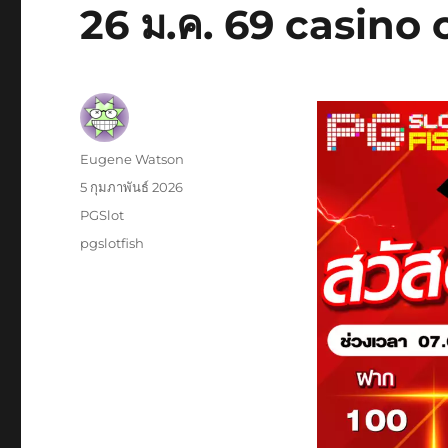
26 ม.ค. 69 casino 
ผู้
Eugene Watson
เขียน
เขียน
5 กุมภาพันธ์ 2026
เมื่อ
หมวด
PGSlot
หมู่
ป้าย
pgslotfish
กำกับ