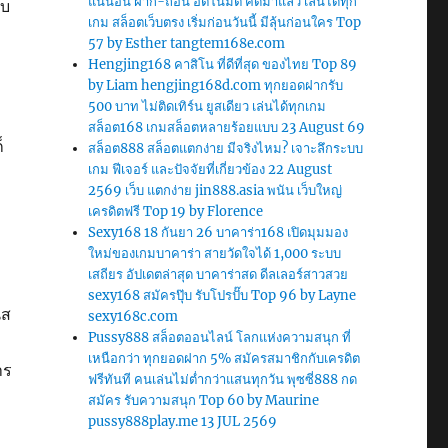
แน่นอน ฝาก-ถอน อัตโนมัติ คัดมาแล้ว เล่นได้ทุก
บบ
เกม สล็อตเว็บตรง เริ่มก่อนวันนี้ มีลุ้นก่อนใคร Top
57 by Esther tangtem168e.com
Hengjing168 คาสิโน ที่ดีที่สุด ของไทย Top 89
by Liam hengjing168d.com ทุกยอดฝากรับ
500 บาท ไม่ติดเทิร์น ยูสเดียว เล่นได้ทุกเกม
สล็อต168 เกมสล็อตหลายร้อยแบบ 23 August 69
็
สล็อต888 สล็อตแตกง่าย มีจริงไหม? เจาะลึกระบบ
เกม ฟีเจอร์ และปัจจัยที่เกี่ยวข้อง 22 August
2569 เว็บ แตกง่าย jin888.asia พนัน เว็บใหญ่
เครดิตฟรี Top 19 by Florence
Sexy168 18 กันยา 26 บาคาร่า168 เปิดมุมมอง
ใหม่ของเกมบาคาร่า สายวัดใจได้ 1,000 ระบบ
เสถียร อัปเดตล่าสุด บาคาร่าสด ดีลเลอร์สาวสวย
sexy168 สมัครปุ๊บ รับโปรปั๊บ Top 96 by Layne
ัส
sexy168c.com
Pussy888 สล็อตออนไลน์ โลกแห่งความสนุก ที่
เหนือกว่า ทุกยอดฝาก 5% สมัครสมาชิกกับเครดิต
าร
ฟรีทันที คนเล่นไม่ต่ำกว่าแสนทุกวัน พุซซี่888 กด
สมัคร รับความสนุก Top 60 by Maurine
pussy888play.me 13 JUL 2569