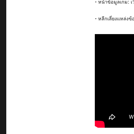
• หน้าข้อมูลเกม: เว
• หลีกเลี่ยงแหล่งข