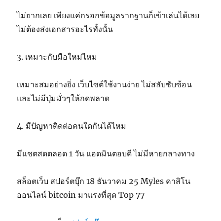
ไม่ยากเลย เพียงแค่กรอกข้อมูลรากฐานก็เข้าเล่นได้เลย
ไม่ต้องส่งเอกสารอะไรทั้งนั้น
3. เหมาะกับมือใหม่ไหม
เหมาะสมอย่างยิ่ง เว็บไซต์ใช้งานง่าย ไม่สลับซับซ้อน
และไม่มีปุ่มมั่วๆให้กดพลาด
4. มีปัญหาติดต่อคนใดกันได้ไหม
มีแชตสดตลอด 1 วัน แอดมินตอบดี ไม่มีหายกลางทาง
สล็อตเว็บ สปอร์ตบุ๊ก 18 ธันวาคม 25 Myles คาสิโน
ออนไลน์ bitcoin มาแรงที่สุด Top 77