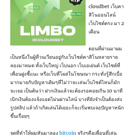
cloudbet เว็บคา
สิโนออนไลน์
เว็บไซต์ตรง มา 2
เดือน
ตอนที่ผ่านมาผม
เป็นหนึ่งในผู้ที่วนเวียนอยู่กับเว็บไซต์คาสิโนหลายราย
ลองมาหมด ทั้งเว็บใหญ่ เว็บนอก เว็บเอเย่นต์ เว็บไซต์ที่
เพื่อนฝูงชี้แนะ หรือเว็บที่โผล่ในโฆษณา กระทั่งรู้สึกเบื่อ
มากมายกับปัญหาเดิมๆที่ไม่ว่าจะเล่นเว็บไซต์ไหนก็มัก
จะเจอ เป็นต้นว่า ฝากเงินแล้วจะต้องรอคอยเกิน 10 นาที
เบิกเงินต้องแจ้งแอดไม่นผ่านไลน์ บางทียังจำเป็นต้องส่ง
รูปสลิป แล้วถ้าเกิดเล่นได้เยอะก็จะเริ่มพบเจอปัญหาหนัก
ขึ้นเรื่อยๆ
จุดที่ทำให้ผมหันมาลอง
bitcoin
จริงๆคือเพื่อนที่เล่น