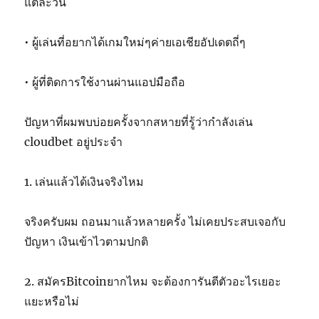
แต่ละวัน
• ผู้เล่นที่อยากได้เกมใหม่ๆค่ายเอเชียอัปเดตถี่ๆ
• ผู้ที่ติดการใช้งานผ่านแอปมือถือ
ปัญหาที่ผมพบบ่อยครั้งจากสหายที่รู้ว่ากำลังเล่น
cloudbet อยู่ประจำ
1. เล่นแล้วได้เงินจริงไหม
จริงครับผม ถอนมาแล้วหลายครั้ง ไม่เคยประสบเจอกับ
ปัญหา เงินเข้าไวตามปกติ
2. สมัครBitcoinยากไหม จะต้องการันตีตัวอะไรเยอะ
แยะหรือไม่