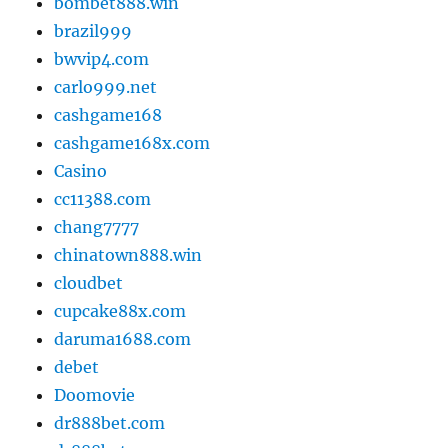
bombet888.win
brazil999
bwvip4.com
carlo999.net
cashgame168
cashgame168x.com
Casino
cc11388.com
chang7777
chinatown888.win
cloudbet
cupcake88x.com
daruma1688.com
debet
Doomovie
dr888bet.com