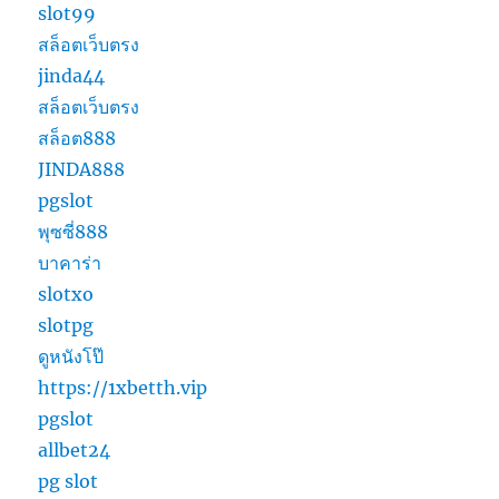
slot99
สล็อตเว็บตรง
jinda44
สล็อตเว็บตรง
สล็อต888
JINDA888
pgslot
พุซซี่888
บาคาร่า
slotxo
slotpg
ดูหนังโป๊
https://1xbetth.vip
pgslot
allbet24
pg slot