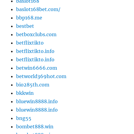
baslot168
baslot168bet.com/
bbp168.me
bestbet
betboxclubs.com
betflixtikto
betflixtikto.info
betflixtikto.info
betwin6666.com
betworld369hot.com
bio285th.com
bkkwin
bluewin8888.info
bluewin8888.info
bng55
bombet888.win