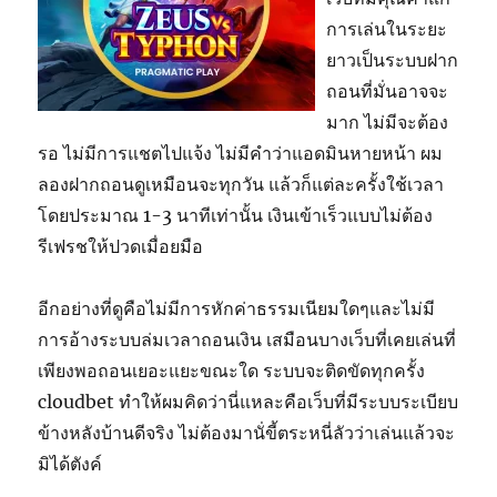
การเล่นในระยะ
ยาวเป็นระบบฝาก
ถอนที่มั่นอาจจะ
มาก ไม่มีจะต้อง
รอ ไม่มีการแชตไปแจ้ง ไม่มีคำว่าแอดมินหายหน้า ผม
ลองฝากถอนดูเหมือนจะทุกวัน แล้วก็แต่ละครั้งใช้เวลา
โดยประมาณ 1-3 นาทีเท่านั้น เงินเข้าเร็วแบบไม่ต้อง
รีเฟรชให้ปวดเมื่อยมือ
อีกอย่างที่ดูคือไม่มีการหักค่าธรรมเนียมใดๆและไม่มี
การอ้างระบบล่มเวลาถอนเงิน เสมือนบางเว็บที่เคยเล่นที่
เพียงพอถอนเยอะแยะขณะใด ระบบจะติดขัดทุกครั้ง
cloudbet ทำให้ผมคิดว่านี่แหละคือเว็บที่มีระบบระเบียบ
ข้างหลังบ้านดีจริง ไม่ต้องมานั่ขี้ตระหนี่ลัวว่าเล่นแล้วจะ
มิได้ตังค์