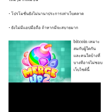
• โปรโมชั่นยังไม่นานาประการเท่าเว็บตลาด
• ยังไม่มีแอปมือถือ ถ้าหากมีจะสบายมาก
bitcoin เหมาะ
สมกับผู้ใดกัน
และคนใดบ้างที่
บางทีอาจไม่ชอบ
เว็บไซต์นี้