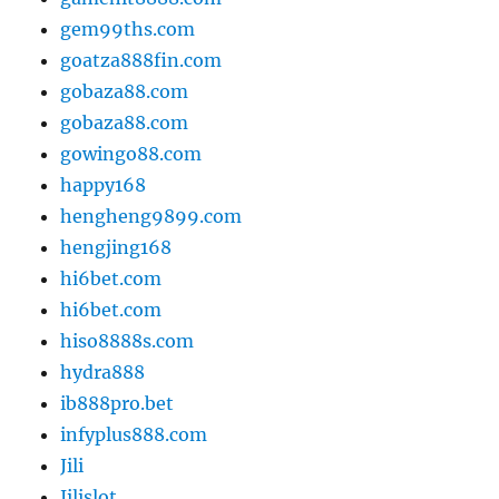
gem99ths.com
goatza888fin.com
gobaza88.com
gobaza88.com
gowingo88.com
happy168
hengheng9899.com
hengjing168
hi6bet.com
hi6bet.com
hiso8888s.com
hydra888
ib888pro.bet
infyplus888.com
Jili
Jilislot