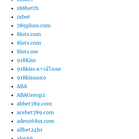
188betth
1xbet
789pluss.com
8lots.com
8lots.com
8lots.me
918Kiss
918kiss ดาวน์โหลด
918kissauto
ABA
ABAGroup2
abbet789.com
acebet789.com
aden168ss.com
allbet24hr
alot66