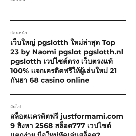
แนะแนว
ก่อนหน้า
เรื่อง
เว็บใหญ่ pgslotth ใหม่ล่าสุด Top
เรื่อง
ก่อน
23 by Naomi pgslot pgslotth.nl
หน้า:
pgslotth เวปไซต์ตรง เว็บตรงแท้
100% แจกเครดิตฟรีให้ผู้เล่นใหม่ 21
กันยา 68 casino online
ถัดไป
สล็อตเเครดิตฟรี justformami.com
เรื่อง
ต่อ
9 สิงหา 2568 สล็อต777 เวปไซต์
ไป:
แตกง่าย มือใหม่หัดเล่นสล็อต?