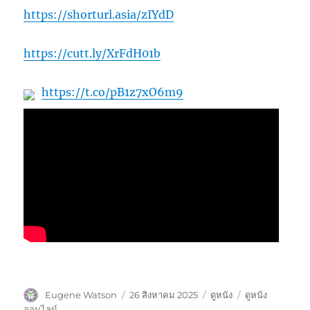
https://shorturl.asia/zIYdD
https://cutt.ly/XrFdH01b
https://t.co/pB1z7xO6m9
ผู้
เขียน
หมวด
ป้าย
Eugene Watson
26 สิงหาคม 2025
ดูหนัง
ดูหนัง
เขียน
เมื่อ
หมู่
กำกับ
ออนไลน์