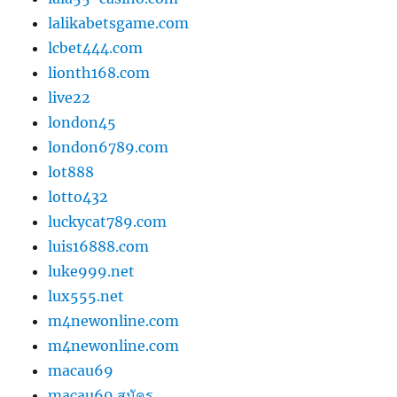
lalikabetsgame.com
lcbet444.com
lionth168.com
live22
london45
london6789.com
lot888
lotto432
luckycat789.com
luis16888.com
luke999.net
lux555.net
m4newonline.com
m4newonline.com
macau69
macau69 สมัคร