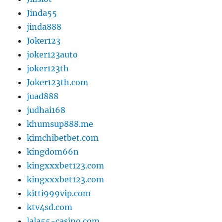
Jinda55
jinda888
Joker123
joker123auto
joker123th
Joker123th.com
juad888
judhai168
khumsup888.me
kimchibetbet.com
kingdom66n
kingxxxbet123.com
kingxxxbet123.com
kitti999vip.com
ktv4sd.com
lala55-casino.com