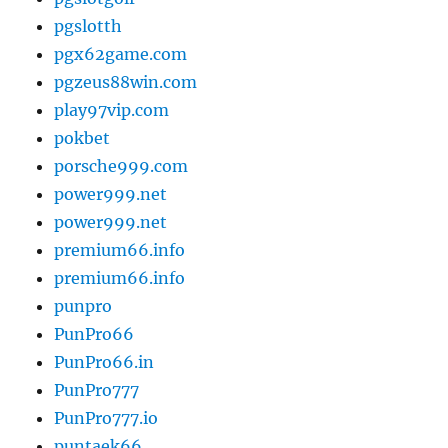
pgslotth
pgx62game.com
pgzeus88win.com
play97vip.com
pokbet
porsche999.com
power999.net
power999.net
premium66.info
premium66.info
punpro
PunPro66
PunPro66.in
PunPro777
PunPro777.io
puntaek66