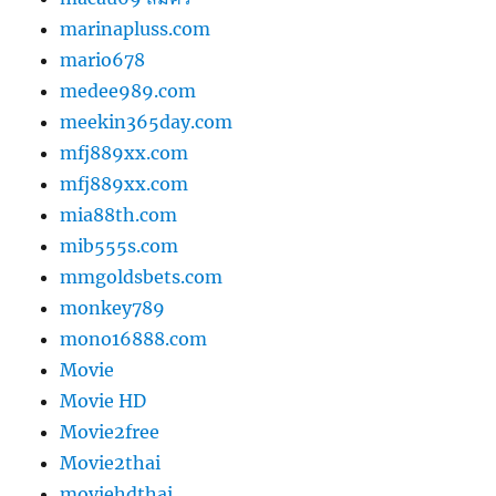
marinapluss.com
mario678
medee989.com
meekin365day.com
mfj889xx.com
mfj889xx.com
mia88th.com
mib555s.com
mmgoldsbets.com
monkey789
mono16888.com
Movie
Movie HD
Movie2free
Movie2thai
moviehdthai