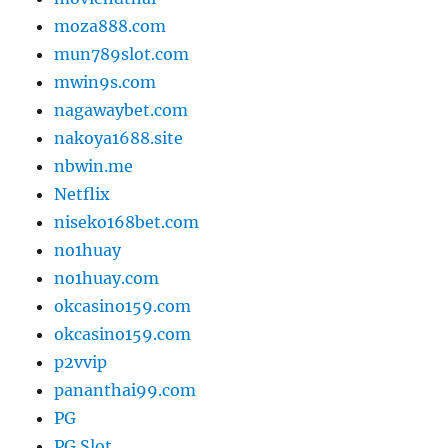
moza888.com
mun789slot.com
mwin9s.com
nagawaybet.com
nakoya1688.site
nbwin.me
Netflix
niseko168bet.com
no1huay
no1huay.com
okcasino159.com
okcasino159.com
p2vvip
pananthai99.com
PG
PG Slot