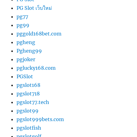
PG Slot เว็บใหม่
pg77
pg99
pggold168bet.com
pgheng
Pgheng99
pgjoker
pglucky168.com
PGSlot
pgslot168
pgslot718
pgslot77.tech
pgslot99
pgslot999bets.com
pgslotfish
pgslotgolf