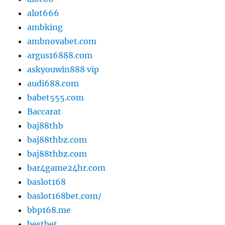
alot666
ambking
ambnovabet.com
argus16888.com
askyouwin888 vip
audi688.com
babet555.com
Baccarat
baj88thb
baj88thbz.com
baj88thbz.com
bar4game24hr.com
baslot168
baslot168bet.com/
bbp168.me
bestbet