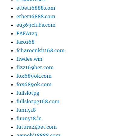
etbet16888.com
etbet16888.com
eu369clubs.com
FAFA123
faro168
fcharoenkit168.com
fiwdee.win
fizz169bet.com
fox689ok.com
fox689ok.com
fullslotpg
fullslotpg168.com
funny18
funny18.in
future24bet.com
gamehit8888.com