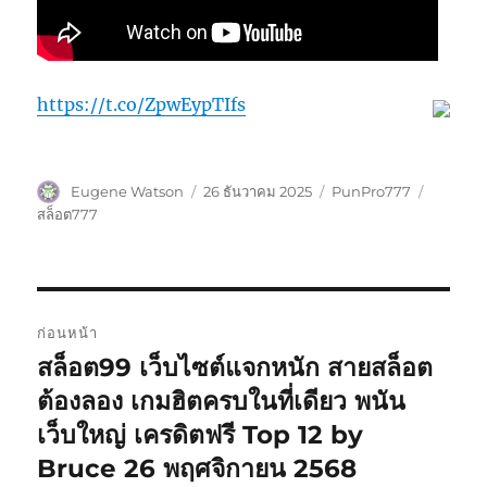
https://t.co/ZpwEypTIfs
ผู้
เขียน
หมวด
ป้าย
Eugene Watson
26 ธันวาคม 2025
PunPro777
เขียน
เมื่อ
หมู่
กำกับ
สล็อต777
แนะแนว
ก่อนหน้า
เรื่อง
สล็อต99 เว็บไซต์แจกหนัก สายสล็อต
เรื่อง
ก่อน
ต้องลอง เกมฮิตครบในที่เดียว พนัน
หน้า:
เว็บใหญ่ เครดิตฟรี Top 12 by
Bruce 26 พฤศจิกายน 2568