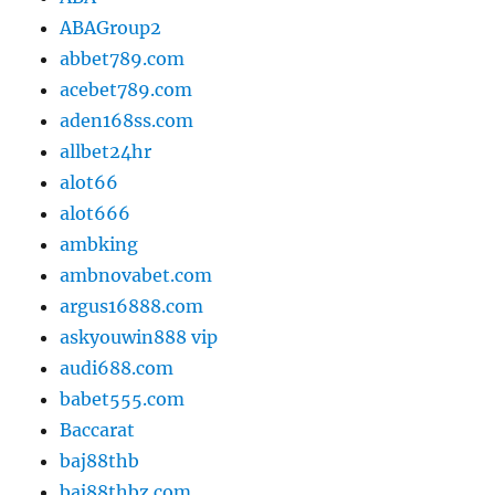
ABAGroup2
abbet789.com
acebet789.com
aden168ss.com
allbet24hr
alot66
alot666
ambking
ambnovabet.com
argus16888.com
askyouwin888 vip
audi688.com
babet555.com
Baccarat
baj88thb
baj88thbz.com