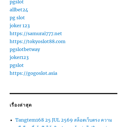
pgslot
allbet24
pg slot
joker 123
https://samurai777.net
https://tokyoslot88.com
pgslotbetway
joker123
pgslot
https://gogoslot.asia
เรื่องล่าสุด
Tangtem168 25 JUL 2569 สล็อตเว็บตรง ความ