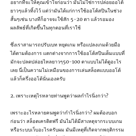
อยากที่จะให้คุณเข้าใจก่อนว่า มันไม่ใช่การปล่อยออโต้
ยาวๆแล้วทิ้งไว้ แต่ว่ามันได้แก่การใช้ออโต้สปินในช่วง
สั้นๆเช่น บางทีก็อาจจะใช้สัก 5-20 ตา แล้วรอมอง
ผลลัพธ์ที่เกิดขึ้นในทุกตอนที่เราใช้
ซึ่งเราสามารถปรับเบท หยุดเกม หรือแปลงเกมด้วยมือ
ได้ตามต้องการ แตกต่างจากการใช้ออโต้สปินเต็มแบบที่
มักจะปลดปล่อยไหลยาวๆ50-100 ตาแบบไม่ได้ดูอะไร
เลย นี่เป็นความไม่เหมือนของการเล่นสล็อตแบบออโต้
แล้วก็ครึ่งออโต้นั่นเองครับ
2. เพราะเหตุไรหลายท่านพูดว่าผลกำไรนิ่งกว่า?
เพราะอะไรหลายคนพูดว่ากำไรนิ่งกว่า? ผมต้องบอก
ก่อนว่า สล็อตเครดิตฟรี มันไม่ได้มีสาเหตุจากระบบเกม
หรือระบบเว็บอะไรครับผม มันมีเหตุที่เกิดจากพฤติกรรม