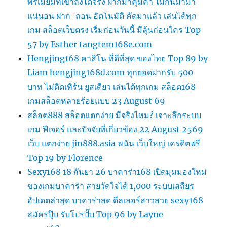
พรีเมียมที่เข้าถึงได้จริง ฝากมาคุ้มค่า ไม่กินมาม่า
แน่นอน ฝาก-ถอน อัตโนมัติ คัดมาแล้ว เล่นได้ทุก
เกม สล็อตเว็บตรง เริ่มก่อนวันนี้ มีลุ้นก่อนใคร Top
57 by Esther tangtem168e.com
Hengjing168 คาสิโน ที่ดีที่สุด ของไทย Top 89 by
Liam hengjing168d.com ทุกยอดฝากรับ 500
บาท ไม่ติดเทิร์น ยูสเดียว เล่นได้ทุกเกม สล็อต168
เกมสล็อตหลายร้อยแบบ 23 August 69
สล็อต888 สล็อตแตกง่าย มีจริงไหม? เจาะลึกระบบ
เกม ฟีเจอร์ และปัจจัยที่เกี่ยวข้อง 22 August 2569
เว็บ แตกง่าย jin888.asia พนัน เว็บใหญ่ เครดิตฟรี
Top 19 by Florence
Sexy168 18 กันยา 26 บาคาร่า168 เปิดมุมมองใหม่
ของเกมบาคาร่า สายวัดใจได้ 1,000 ระบบเสถียร
อัปเดตล่าสุด บาคาร่าสด ดีลเลอร์สาวสวย sexy168
สมัครปุ๊บ รับโปรปั๊บ Top 96 by Layne