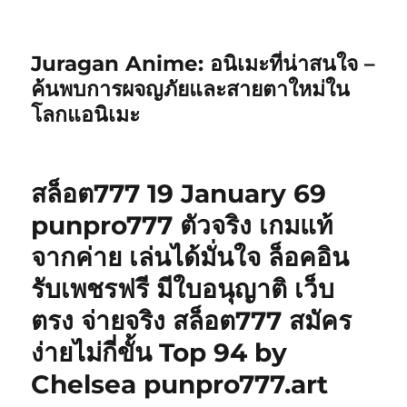
Juragan Anime: อนิเมะที่น่าสนใจ –
ค้นพบการผจญภัยและสายตาใหม่ใน
โลกแอนิเมะ
สล็อต777 19 January 69
punpro777 ตัวจริง เกมแท้
จากค่าย เล่นได้มั่นใจ ล็อคอิน
รับเพชรฟรี มีใบอนุญาติ เว็บ
ตรง จ่ายจริง สล็อต777 สมัคร
ง่ายไม่กี่ขั้น Top 94 by
Chelsea punpro777.art