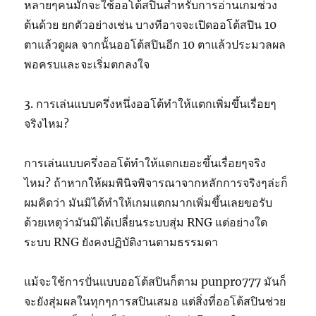
หลายๆคนมักจะใช้ออโต้สปินสำหรับการอ่านเกมช่วง
ต้นด้วย ยกตัวอย่างเช่น บางทีอาจจะเปิดออโต้สปิน 10
ตาแล้วดูผล จากนั้นออโต้สปินอีก 10 ตาแล้วประมวลผล
พอครบและจะเริ่มตกลงใจ
3. การเล่นแบบครึ่งหนึ่งออโต้ทำให้แตกเพิ่มขึ้นเรื่อยๆ
จริงไหม?
การเล่นแบบครึ่งออโต้ทำให้แตกเยอะขึ้นเรื่อยๆจริง
ไหม? ถ้าหากให้ผมพินิจพิจารณาจากหลักการจริงๆล่ะก็
ผมคิดว่า มันมิได้ทำให้เกมแตกมากเพิ่มขึ้นเลยขอรับ
ด้วยเหตุว่ามันมิได้เปลี่ยนระบบสุ่ม RNG แต่อย่างใด
ระบบ RNG ยังคงปฏิบัติงานตามธรรมดา
แม้จะใช้การปั่นแบบออโต้สปินก็ตาม punpro777 มันก็
จะยังสุ่มผลในทุกๆการสปินเสมอ แต่สิ่งที่ออโต้สปินช่วย