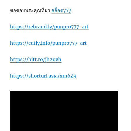
ขอขอบพระคุณที่มา
สล็อต777
https://rebrand.ly/punpro777-art
https://cutly.info/punpro777-art
https://bitt.to/jh2uyh
https://shorturl.asia/xm6Z9