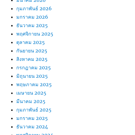
มีนาคม 2026
กุมภาพันธ์ 2026
มกราคม 2026
ธันวาคม 2025
พฤศจิกายน 2025
ตุลาคม 2025
กันยายน 2025
สิงหาคม 2025
กรกฎาคม 2025
มิถุนายน 2025
พฤษภาคม 2025
เมษายน 2025
มีนาคม 2025
กุมภาพันธ์ 2025
มกราคม 2025
ธันวาคม 2024