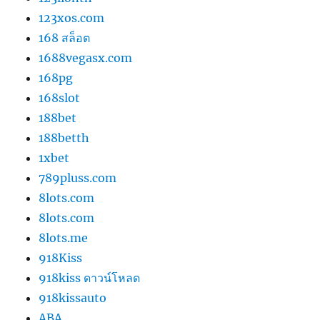
123xos.com
168 สล็อต
1688vegasx.com
168pg
168slot
188bet
188betth
1xbet
789pluss.com
8lots.com
8lots.com
8lots.me
918Kiss
918kiss ดาวน์โหลด
918kissauto
ABA