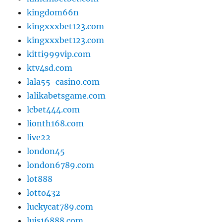
kingdom66n
kingxxxbet123.com
kingxxxbet123.com
kitti999vip.com
ktv4sd.com
lala55-casino.com
lalikabetsgame.com
lcbet444.com
lionth168.com
live22
london45
london6789.com
lot888
lotto432
luckycat789.com
luis16888.com