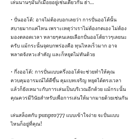
เล่นนานๆมันก็เมื่อยอยู่เช่นเดียวกัน ฮ่า…
• ปั่นออโต้: อาจไม่ต้องบอกเลยว่า การปั่นออโต้นั้น
สบายมากแค่ไหน เพราะเหตุว่าเราไม่ต้องกดเอง ไม่ต้อง
มองตลอดเวลา หลายๆคนเลยเลือกปั่นออโต้ยาวๆเลยนะ
ครับ แม้กระนั้นจุดบกพร่องคือ ทุนไหลเร็วมาก อาจ
พลาดจังหวะสำคัญ และก็หยุดไม่ทันด้วย
• กึ่งออโต้: การปั่นแบบครึ่งออโต้จะช่วยทำให้คุณ
ควบคุมอารมณ์ได้ดีขึ้น คุมเบทเจริญ หยุดได้ตรงเวลา
แล้วก็ยังเหมาะกับการเล่นเป็นบริเวณอีกด้วย แม้กระนั้น
คุณควรมีวินัยสำหรับเพื่อการเล่นให้มากมายด้วยเช่นกัน
เล่นสล็อตกับ punpro777 แบบเข้าใจง่าย จะปั่นแบบ
ไหนก็อยู่ที่คุณ!