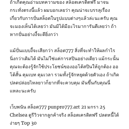
ถ้าเกิดคุณอ่านบทความของ สล็อตเครดิตฟรี มาจน
กระทั่งตรงนี้แล้ว ผมบอกเลยว่า คุณน่าจะบรรลุเรื่อง
เกี่ยวกับการปั่นสล็อตในรูปแบบต่างๆแล้วล่ะนะครับ คุณ
จะมองเห็นได้เลยว่า มันมิได้มีอะไรมาการันตีเลยว่า ถ้า
หากปั่นอย่างงี้จะดียิ่งกว่า
แม้ปั่นแบบงี้จะเสียกว่า สล็อต777 สิ่งที่จะทำให้ผลกำไร
นิ่งกว่าเดิมได้ มันไม่ใช่แค่การสปินอย่างเดียว แม้กระนั้น
คุณจะต้องรู้จักใช้ประโยชน์ของออโต้สปินให้ถูกต้อง ออ
โต้สั้น คุมเบท คุมเวลา รวมทั้งรู้จักหยุดด้วยตัวเอง ถ้าเกิด
ปลดปล่อยไหลยาวก็ยากที่จะควบคุม มันขึ้นกับคุณนี่
แหละนะครับ
เว็บพนัน สล็อต777 punpro777.art 21 มกรา 25
Chelsea ดูรีวิวจากลูกค้าจริง สล็อตเครดิตฟรี ปลดหนี้ได้
ง่ายๆ Top 30