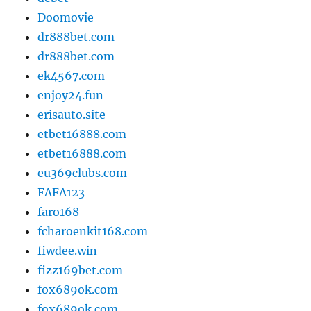
Doomovie
dr888bet.com
dr888bet.com
ek4567.com
enjoy24.fun
erisauto.site
etbet16888.com
etbet16888.com
eu369clubs.com
FAFA123
faro168
fcharoenkit168.com
fiwdee.win
fizz169bet.com
fox689ok.com
fox689ok.com