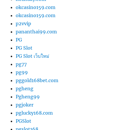
okcasino159.com
okcasino159.com
p2vvip
pananthai99.com
PG
PG Slot
PG Slot เว็บใหม่
pg77
pg99
pggold168bet.com
pgheng
Pgheng99
pgjoker
pglucky168.com
PGSlot
pgslot168