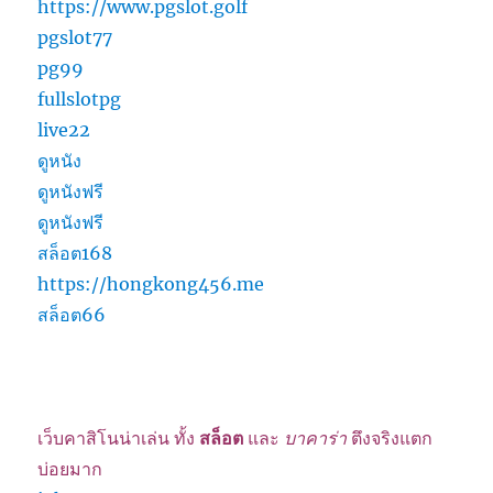
https://www.pgslot.golf
pgslot77
pg99
fullslotpg
live22
ดูหนัง
ดูหนังฟรี
ดูหนังฟรี
สล็อต168
https://hongkong456.me
สล็อต66
เว็บคาสิโนน่าเล่น ทั้ง
สล็อต
และ
บาคาร่า
ตึงจริงแตก
บ่อยมาก