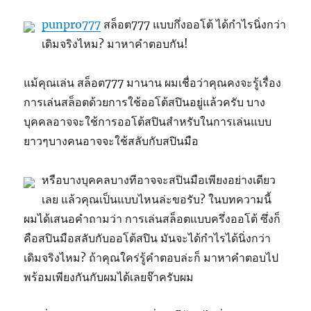
punpro777
สล็อต777 แบบกึ่งออโต้ ได้กำไรนิ่งกว่า
เดิมจริงไหม? มาหาคำตอบกัน!
แม้คุณเล่น สล็อต777 มานาน ผมเชื่อว่าคุณคงจะรู้เรื่อง
การเล่นสล็อตด้วยการใช้ออโต้สปินอยู่แล้วครับ บาง
บุคคลอาจจะใช้การออโต้สปินสำหรับในการเล่นแบบ
ยาวๆบางคนอาจจะใช้สลับกับสปินมือ
หรือบางบุคคลบางทีอาจจะสปินมือเพียงอย่างเดียว
เลย แล้วคุณเป็นแบบไหนล่ะขอรับ? ในบทความนี้
ผมได้เสนอคำถามว่า การเล่นสล็อตแบบครึ่งออโต้ ซึ่งก็
คือสปินมือสลับกับออโต้สปิน มันจะได้กำไรได้นิ่งกว่า
เดิมจริงไหม? ถ้าคุณใคร่รู้คำตอบล่ะก็ มาหาคำตอบไป
พร้อมเพียงกันกับผมได้เลยจ๊าครับผม