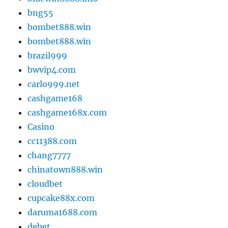
bng55
bombet888.win
bombet888.win
brazil999
bwvip4.com
carlo999.net
cashgame168
cashgame168x.com
Casino
cc11388.com
chang7777
chinatown888.win
cloudbet
cupcake88x.com
daruma1688.com
debet