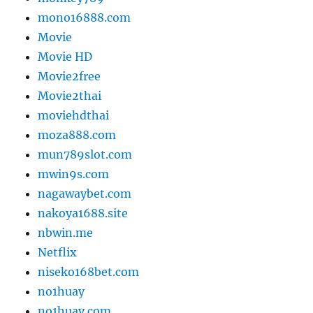
mono16888.com
Movie
Movie HD
Movie2free
Movie2thai
moviehdthai
moza888.com
mun789slot.com
mwin9s.com
nagawaybet.com
nakoya1688.site
nbwin.me
Netflix
niseko168bet.com
no1huay
no1huay.com