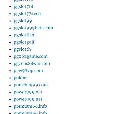
pgslot718
pgslot77.tech
pgslot99
pgslot999bets.com
pgslotfish
pgslotgolf
pgslotth
pgx62game.com
pgzeus88win.com
play97vip.com
pokbet
porsche999.com
power999.net
power999.net
premium66.info
premium66.info