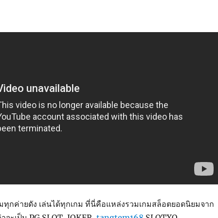
มทุกค่ายดัง เล่นได้ทุกเกม ที่นี่คือแหล่งรวมเกมสล็อตยอดนิยมจาก
ไม่ว่าจะเป็น PG SLOT, JOKER,
tangtem168
SLOTXO,