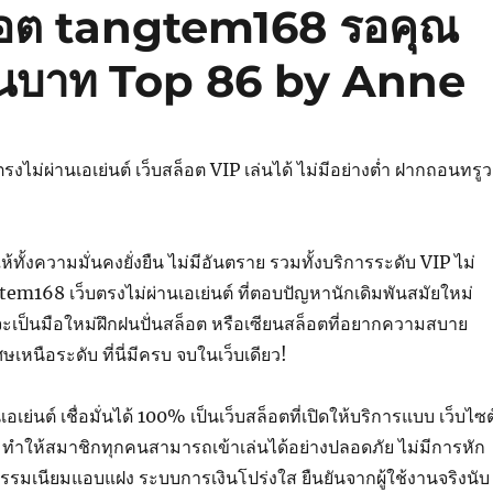
ล็อต tangtem168 รอคุณ
้านบาท Top 86 by Anne
ตรงไม่ผ่านเอเย่นต์ เว็บสล็อต VIP เล่นได้ ไม่มีอย่างต่ำ ฝากถอนทรู
ห้ทั้งความมั่นคงยั่งยืน ไม่มีอันตราย รวมทั้งบริการระดับ VIP ไม่
m168 เว็บตรงไม่ผ่านเอเย่นต์ ที่ตอบปัญหานักเดิมพันสมัยใหม่
่าจะเป็นมือใหม่ฝึกฝนปั่นสล็อต หรือเซียนสล็อตที่อยากความสบาย
ษเหนือระดับ ที่นี่มีครบ จบในเว็บเดียว!
เอเย่นต์ เชื่อมั่นได้ 100% เป็นเว็บสล็อตที่เปิดให้บริการแบบ เว็บไซต
ต์ ทำให้สมาชิกทุกคนสามารถเข้าเล่นได้อย่างปลอดภัย ไม่มีการหัก
าธรรมเนียมแอบแฝง ระบบการเงินโปร่งใส ยืนยันจากผู้ใช้งานจริงนับ