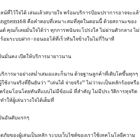
ลน์ที่ไว้ใจได้ เล่นแล้วสบายใจ พร้อมบริการป้อมปราการอาจจะแล้
 tangtem168 คือคำตอบที่เหมาะสมที่สุดในตอนนี้ ด้วยสถานะของ
่นต์ คุณก็เลยมั่นใจได้ว่า ทุกการพนันจะโปร่งใส ไม่ผ่านตัวกลาง ไม่
พร้อมระบบฝาก-ถอนออโต้ที่เร็วทันใจข้างในไม่กี่วินาที
ยืนมั่นคง เปิดให้บริการมายาวนาน
บริการมาอย่างสม่ำเสมอและก็นาน ด้วยฐานลูกค้าที่เติบโตขึ้นทุกๆ
ผู้ใช้งานจริงที่ยืนยันว่า “เล่นได้ จ่ายจริง” ไม่ว่าจะเป็นหลักร้อยหรือ
พร้อมโอนโดยทันทีแบบไม่มีข้อแม้ ที่สำคัญ ไม่มีประวัติการทุจริต
ให้ผู้เล่นวางใจได้เต็มที่
็นอันดับแรกๆ
ดภัยของผู้เล่นเป็นหลัก ระบบเว็บไซต์ของเราใช้เทคโนโลยีความ