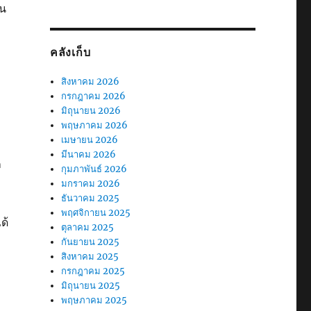
ใน
คลังเก็บ
สิงหาคม 2026
กรกฎาคม 2026
มิถุนายน 2026
พฤษภาคม 2026
เมษายน 2026
มีนาคม 2026
็
กุมภาพันธ์ 2026
มกราคม 2026
ธันวาคม 2025
พฤศจิกายน 2025
ด้
ตุลาคม 2025
กันยายน 2025
สิงหาคม 2025
กรกฎาคม 2025
มิถุนายน 2025
พฤษภาคม 2025