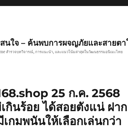
่าสนใจ – ค้นพบการผจญภัยและสายตา
ime สำรวจบทวิจารณ์, การแนะนำ, และแนวโน้มล่าสุดในวัฒนธรรมอนิเมะไทย
68.shop 25 ก.ค. 2568
ินร้อย ได้สอยตังแน่ ฝาก
ีเกมพนันให้เลือกเล่นกว่า