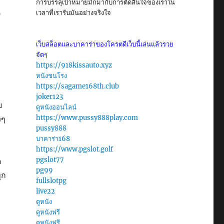
การบรรลุเป้าหมายมักมากับการตัดสินใจของเราใน
p
เวลาที่เรารับมันอย่างจริงใจ
เว็บสล็อตและบาคาร่าของโครตดีเว็บนี้เล่นแล้วรวย
จัดๆ
https://918kissauto.xyz
หนังชนโรง
https://sagame168th.club
joker123
ย
ดูหนังออนไลน์
https://www.pussy888play.com
งๆ
pussy888
บาคาร่า168
https://www.pgslot.golf
pgslot77
ด
pg99
ุก
fullslotpg
live22
ดูหนัง
ดูหนังฟรี
ดูหนังฟรี