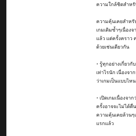
ความใกล้ชิดสำหรั
ความคุ้นเคยสำหรับ
เกมเดิมซ้ำๆเนื่อง
แล้ว แต่ครั้งครา
ด้วยเช่นเดียวกัน
• รู้ทุกอย่างเกี่ย
เท่าไรนัก เนื่องจา
ว่าเกมเป็นแบบไหน 
• เปิดเกมเนื่องจา
ครั้งอาจจะไม่ได้ตื
ความคุ้นเคยล้วนๆเ
แรกแล้ว