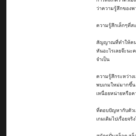
ว่าความรู้สึกของพ
ความรู้สึกเล็กๆที่
สัญญาณที่ทำให้คนเ
หันอะไรเลยจ๊ะนะค
จำเป็น
ความรู้สึกระหว่าง
พบเกมใหม่มากขึ้น 
เหนื่อยหน่ายหรือ
ที่ตอบปัญหากับตัวเ
เกมเดิมไปเรื่อยจร
สมัครปั่นสล็อต สล