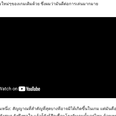
ุมใหม่ๆของเกมเดิมด้วย ซึ่งผมว่ามันดีต่อการเล่นมากมาย
มหนึ่ง: สัญญาณที่สำคัญที่สุดบางทีอาจมิได้เกิดขึ้นในเกม แต่มันคื
ังสนุก ยังพึงพอใจ แล้วก็ยังรู้สึกเชื่อมโยงกับเกมนั้นอยู่ไหม ด้วยเหต