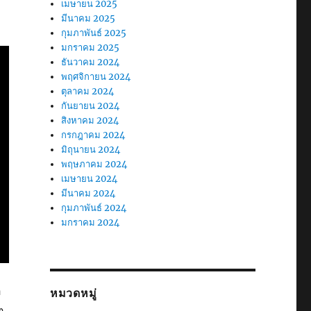
เมษายน 2025
มีนาคม 2025
กุมภาพันธ์ 2025
มกราคม 2025
ธันวาคม 2024
พฤศจิกายน 2024
ตุลาคม 2024
กันยายน 2024
สิงหาคม 2024
กรกฎาคม 2024
มิถุนายน 2024
พฤษภาคม 2024
เมษายน 2024
มีนาคม 2024
กุมภาพันธ์ 2024
มกราคม 2024
อ
หมวดหมู่
ุ