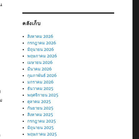
น
คลังเก็บ
สิงหาคม 2026
กรกฎาคม 2026
มิถุนายน 2026
พฤษภาคม 2026
เมษายน 2026
มีนาคม 2026
กุมภาพันธ์ 2026
มกราคม 2026
ธันวาคม 2025
ม
พฤศจิกายน 2025
าม
ตุลาคม 2025
กันยายน 2025
สิงหาคม 2025
กรกฎาคม 2025
มิถุนายน 2025
็
พฤษภาคม 2025