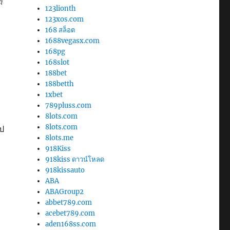
123lionth
123xos.com
168 สล็อต
1688vegasx.com
168pg
168slot
188bet
188betth
1xbet
789pluss.com
8lots.com
8lots.com
ไป
8lots.me
918Kiss
918kiss ดาวน์โหลด
918kissauto
ABA
ABAGroup2
abbet789.com
acebet789.com
aden168ss.com