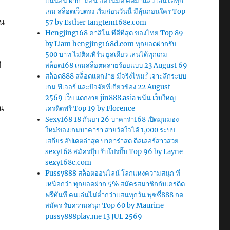
แน่นอน ฝาก-ถอน อัตโนมัติ คัดมาแล้ว เล่นได้ทุก
เกม สล็อตเว็บตรง เริ่มก่อนวันนี้ มีลุ้นก่อนใคร Top
่น
57 by Esther tangtem168e.com
Hengjing168 คาสิโน ที่ดีที่สุด ของไทย Top 89
by Liam hengjing168d.com ทุกยอดฝากรับ
500 บาท ไม่ติดเทิร์น ยูสเดียว เล่นได้ทุกเกม
ี
สล็อต168 เกมสล็อตหลายร้อยแบบ 23 August 69
สล็อต888 สล็อตแตกง่าย มีจริงไหม? เจาะลึกระบบ
เกม ฟีเจอร์ และปัจจัยที่เกี่ยวข้อง 22 August
2569 เว็บ แตกง่าย jin888.asia พนัน เว็บใหญ่
็น
เครดิตฟรี Top 19 by Florence
Sexy168 18 กันยา 26 บาคาร่า168 เปิดมุมมอง
ใหม่ของเกมบาคาร่า สายวัดใจได้ 1,000 ระบบ
เสถียร อัปเดตล่าสุด บาคาร่าสด ดีลเลอร์สาวสวย
sexy168 สมัครปุ๊บ รับโปรปั๊บ Top 96 by Layne
sexy168c.com
Pussy888 สล็อตออนไลน์ โลกแห่งความสนุก ที่
เหนือกว่า ทุกยอดฝาก 5% สมัครสมาชิกกับเครดิต
ฟรีทันที คนเล่นไม่ต่ำกว่าแสนทุกวัน พุซซี่888 กด
สมัคร รับความสนุก Top 60 by Maurine
pussy888play.me 13 JUL 2569