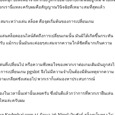
วกเรานี่แหละครับผมคือสัญญาณวินิจฉัยที่เหมาะสมที่สุดแล้ว
สะสมระหว่างเล่น สล็อต คือจุดเริ่มต้นของการเปลี่ยนเกม
ล่นสล็อตออนไลน์คิดถึงการเปลี่ยนเกมนั้น มันมิได้เกิดขึ้นกระทัน
รับ แม้กระนั้นมันจะค่อยๆสะสมจากความใกล้ชิดที่มากเกินความ
เล่นที่เปลี่ยนไป หรือความพึงพอใจของพวกเราต่อเกมเดิมมันถูกส่ง
การเปลี่ยนเกม pgslot จึงไม่มีความจำเป็นต้องมีต้นเหตุจากความ
ความเกลียดชังเสมอไป พวกเราก็แค่มองหาประสบการณ์
องในเวลานั้นเท่านั้นเลยครับ ซึ่งมันดีแล้วกว่าการที่พวกเราฝืนเล่น
ิงไหมล่ะครับผม
็อต Kodmhai.com 14 มิถุนา 26 Nigel เงินชัวร์ สล็อตเว็บตรง ไม่