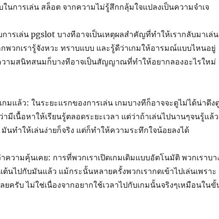
บในการเล่น สล็อต จากความไม่รู้สึกกลุ้มใจแปลงเป็นความจำเจ
การเล่น pgslot บางทีอาจเป็นเหตุผลสำคัญที่ทำให้เรากลับมาเล่น
จากพวกเรารู้จังหวะ ทราบแบบ และรู้ดีว่าเกมให้อารมณ์แบบไหนอยู่
ว ความสนิทสนมก็บางทีอาจเป็นสัญญาณที่ทำให้อยากลองอะไรใหม่
วกับเกมแล้ว: ในระยะแรกของการเล่น เกมบางทีก็อาจจะดูไม่ได้น่าดึงด
กว่ามีเนื้อหาให้เรียนรู้ตลอดระยะเวลา แต่ว่าถ้าเล่นไปนานๆจนรู้แล้ว
มันทำให้เล่นง่ายก็จริง แต่ก็ทำให้ความระทึกใจน้อยลงได้
กว่าความคุ้นเคย: การที่พวกเราเปิดเกมเดิมแบบอัตโนมัติ พวกเราบา
่นเต้นไปกับมันแล้ว แม้กระนั้นหลายครั้งพวกเรากดเข้าไปเล่นเพราะ
ลยครับ ไม่ใช่เนื่องจากอยากใช้เวลาไปกับเกมนั้นจริงๆเหมือนในขั้