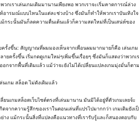
ากพวกเราเล่นเกมเดิมมานานเพียงพอ พวกเราจะเริ่มคาดการณ์ล่วง
ให้อารมณ์แบบไหนในแต่ละช่วงบ้าง ซึ่งมันก็ทำให้พวกเราบันเทิงใจ
ม้กระนั้นมันก็ลดความตื่นเต้นแล้วก็ความสดใหม่ที่เป็นเสน่ห์ของ
ยครั้งขึ้น: สัญญาณที่ผมมองเห็นจากเพื่อนผมมากมายก็คือ เล่นเกม
หลายครั้งขึ้น เริ่มกดดูเกมใหม่ๆเพิ่มขึ้นเรื่อยๆ ซึ่งมันก็แสดงว่าพวกเ
ออกจากพื้นที่เดิมแล้ว แม้ว่าจะยังไม่ได้เปลี่ยนแปลงเกมมุ่งมั่นก็ตา
ล่นเกม สล็อต ไม่ดังเดิมแล้ว
ลี่ยนเกมสล็อตเว็บไซต์ตรงที่เล่นมานาน มันมิได้อยู่ที่ตัวเกมเลยจ้ะ
ี่เกิดจากความรู้สึกของเราในตอนเล่นที่แปรไปมากกว่า เกมเดิมยังเป
ย่าง แม้กระนั้นสิ่งที่แปลงคือแนวทางที่เรารับรู้และก็สนองตอบกับ