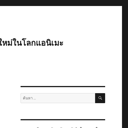
ใหม่ในโลกแอนิเมะ
ค้นหา
ค้นหา: