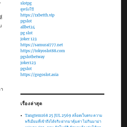
น
slotpg
ดูหนังโป๊
https://1xbetth.vip
ี่
pgslot
บ
allbet24
pg slot
joker 123
https://samurai777.net
https://tokyoslot88.com
ม
pgslotbetway
joker123
pgslot
https://gogoslot.asia
กา
เรื่องล่าสุด
Tangtem168 25 JUL 2569 สล็อตเว็บตรง ความ
พรีเมียมที่เข้าถึงได้จริง ฝากมาคุ้มค่า ไม่กินมาม่า