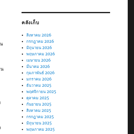
คลังเก็บ
สิงหาคม 2026
กรกฎาคม 2026
ุณ
มิถุนายน 2026
พฤษภาคม 2026
เมษายน 2026
มีนาคม 2026
ใน
กุมภาพันธ์ 2026
มกราคม 2026
ธันวาคม 2025
พฤศจิกายน 2025
ตุลาคม 2025
บ
กันยายน 2025
สิงหาคม 2025
กรกฎาคม 2025
มิถุนายน 2025
ง
พฤษภาคม 2025