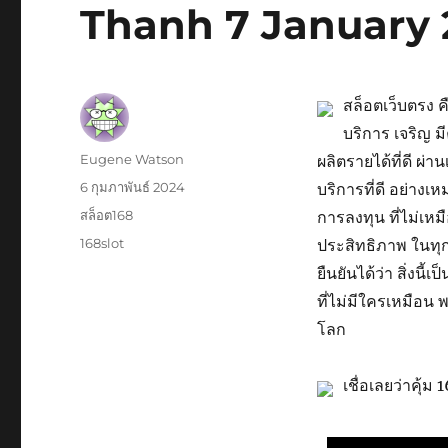
Thanh 7 January 2
สล็อตเว็บตรง คื
บริการ เจริญ ม
ผู้
Eugene Watson
ผลิตรายได้ที่ดี ผ่
เขียน
เขียน
6 กุมภาพันธ์ 2024
บริการที่ดี อย่าง
เมื่อ
หมวด
สล็อต168
การลงทุน ที่ไม่เห
หมู่
ป้าย
168slot
ประสิทธิภาพ ในทุก
กำกับ
ยืนยันได้ว่า สิ่งนี
ที่ไม่มีใครเหมือน
โลก
เชื่อเลยว่าคุ้