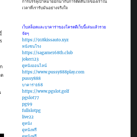
การบรรลุเป้าหมายมักมากับการตัดสินใจของเราใน
เวลาที่เรารับมันอย่างจริงใจ
เว็บสล็อตและบาคาร่าของโครตดีเว็บนี้เล่นแล้วรวย
่
จัดๆ
https://918kissauto.xyz
ร
หนังชนโรง
https://sagame168th.club
joker123
ดูหนังออนไลน์
ุก
https://www.pussy888play.com
ิด
pussy888
บาคาร่า168
https://www.pgslot.golf
น
pgslot77
pg99
fullslotpg
live22
ดูหนัง
ดูหนังฟรี
ดูหนังฟรี