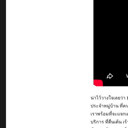
น่าไว้วางใจเลยว่า 1
ประจำหมู่บ้าน ที่
เราพร้อมที่จะแจกเคร
บริการ ที่ตื่นเต้น