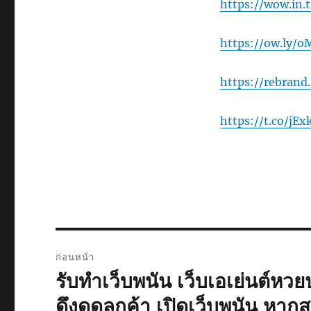
https://wow.in.
https://ow.ly/
https://rebrand
https://t.co/jE
แนะแนว
ก่อนหน้า
เรื่อง
รับทำเว็บพนัน เว็บเอเย่นต์ห
เรื่อง
ก่อน
ดึงดูดลูกค้า เปิดเว็บพนัน หา