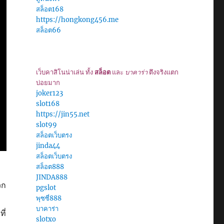
สล็อต168
https://hongkong456.me
สล็อต66
เว็บคาสิโนน่าเล่น ทั้ง
สล็อต
และ
บาคาร่า
ตึงจริงแตก
บ่อยมาก
joker123
slot168
https://jin55.net
slot99
สล็อตเว็บตรง
jinda44
สล็อตเว็บตรง
สล็อต888
JINDA888
วก
pgslot
พุซซี่888
บาคาร่า
ี่
slotxo